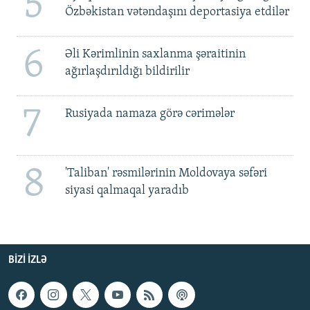
5
Özbəkistan vətəndaşını deportasiya etdilər
6
Əli Kərimlinin saxlanma şəraitinin
ağırlaşdırıldığı bildirilir
7
Rusiyada namaza görə cərimələr
8
'Taliban' rəsmilərinin Moldovaya səfəri
siyasi qalmaqal yaradıb
BIZI IZLƏ