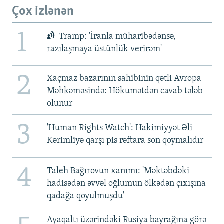
Çox izlənən
1
Tramp: 'İranla müharibədənsə,
razılaşmaya üstünlük verirəm'
2
Xaçmaz bazarının sahibinin qətli Avropa
Məhkəməsində: Hökumətdən cavab tələb
olunur
3
'Human Rights Watch': Hakimiyyət Əli
Kərimliyə qarşı pis rəftara son qoymalıdır
4
Taleh Bağırovun xanımı: 'Məktəbdəki
hadisədən əvvəl oğlumun ölkədən çıxışına
qadağa qoyulmuşdu'
Ayaqaltı üzərindəki Rusiya bayrağına görə