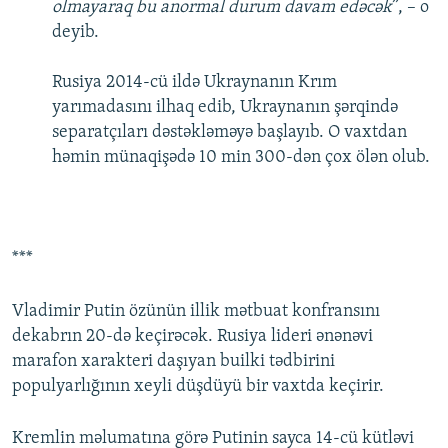
olmayaraq bu anormal durum davam edəcək
”, – o
deyib.
Rusiya 2014-cü ildə Ukraynanın Krım
yarımadasını ilhaq edib, Ukraynanın şərqində
separatçıları dəstəkləməyə başlayıb. O vaxtdan
həmin münaqişədə 10 min 300-dən çox ölən olub.
***
Vladimir Putin özünün illik mətbuat konfransını
dekabrın 20-də keçirəcək. Rusiya lideri ənənəvi
marafon xarakteri daşıyan builki tədbirini
populyarlığının xeyli düşdüyü bir vaxtda keçirir.
Kremlin məlumatına görə Putinin sayca 14-cü kütləvi