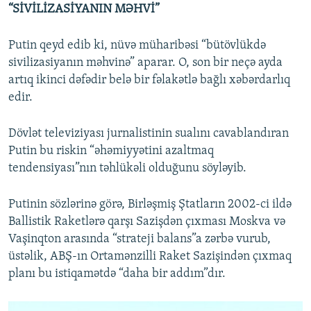
“SİVİLİZASİYANIN MƏHVİ”
Putin qeyd edib ki, nüvə müharibəsi “bütövlükdə
sivilizasiyanın məhvinə” aparar. O, son bir neçə ayda
artıq ikinci dəfədir belə bir fəlakətlə bağlı xəbərdarlıq
edir.
Dövlət televiziyası jurnalistinin sualını cavablandıran
Putin bu riskin “əhəmiyyətini azaltmaq
tendensiyası”nın təhlükəli olduğunu söyləyib.
Putinin sözlərinə görə, Birləşmiş Ştatların 2002-ci ildə
Ballistik Raketlərə qarşı Sazişdən çıxması Moskva və
Vaşinqton arasında “strateji balans”a zərbə vurub,
üstəlik, ABŞ-ın Ortamənzilli Raket Sazişindən çıxmaq
planı bu istiqamətdə “daha bir addım”dır.