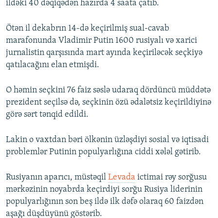
ildəki 40 dəqiqədən hazırda 4 saata çatıb.
Ötən il dekabrın 14-də keçirilmiş sual-cavab
marafonunda Vladimir Putin 1600 rusiyalı və xarici
jurnalistin qarşısında mart ayında keçiriləcək seçkiyə
qatılacağını elan etmişdi.
O həmin seçkini 76 faiz səslə udaraq dördüncü müddətə
prezident seçilsə də, seçkinin özü ədalətsiz keçirildiyinə
görə sərt tənqid edildi.
Lakin o vaxtdan bəri ölkənin üzləşdiyi sosial və iqtisadi
problemlər Putinin populyarlığına ciddi xələl gətirib.
Rusiyanın aparıcı, müstəqil
Levada
ictimai rəy sorğusu
mərkəzinin noyabrda keçirdiyi sorğu Rusiya liderinin
populyarlığının son beş ildə ilk dəfə olaraq 60 faizdən
aşağı düşdüyünü göstərib.