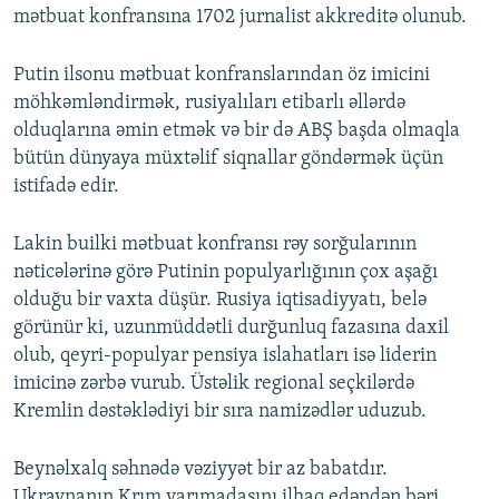
mətbuat konfransına 1702 jurnalist akkreditə olunub.
Putin ilsonu mətbuat konfranslarından öz imicini
möhkəmləndirmək, rusiyalıları etibarlı əllərdə
olduqlarına əmin etmək və bir də ABŞ başda olmaqla
bütün dünyaya müxtəlif siqnallar göndərmək üçün
istifadə edir.
Lakin builki mətbuat konfransı rəy sorğularının
nəticələrinə görə Putinin populyarlığının çox aşağı
olduğu bir vaxta düşür. Rusiya iqtisadiyyatı, belə
görünür ki, uzunmüddətli durğunluq fazasına daxil
olub, qeyri-populyar pensiya islahatları isə liderin
imicinə zərbə vurub. Üstəlik regional seçkilərdə
Kremlin dəstəklədiyi bir sıra namizədlər uduzub.
Beynəlxalq səhnədə vəziyyət bir az babatdır.
Ukraynanın Krım yarımadasını ilhaq edəndən bəri