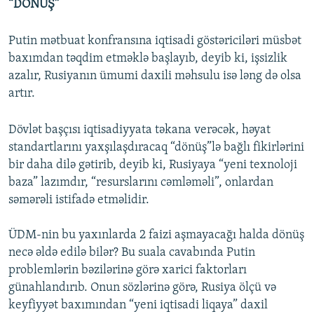
“DÖNÜŞ”
Putin mətbuat konfransına iqtisadi göstəriciləri müsbət
baxımdan təqdim etməklə başlayıb, deyib ki, işsizlik
azalır, Rusiyanın ümumi daxili məhsulu isə ləng də olsa
artır.
Dövlət başçısı iqtisadiyyata təkana verəcək, həyat
standartlarını yaxşılaşdıracaq “dönüş”lə bağlı fikirlərini
bir daha dilə gətirib, deyib ki, Rusiyaya “yeni texnoloji
baza” lazımdır, “resurslarını cəmləməli”, onlardan
səmərəli istifadə etməlidir.
ÜDM-nin bu yaxınlarda 2 faizi aşmayacağı halda dönüş
necə əldə edilə bilər? Bu suala cavabında Putin
problemlərin bəzilərinə görə xarici faktorları
günahlandırıb. Onun sözlərinə görə, Rusiya ölçü və
keyfiyyət baxımından “yeni iqtisadi liqaya” daxil