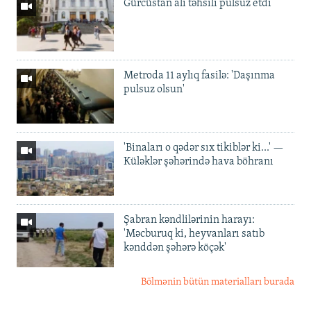
Gürcüstan ali təhsili pulsuz etdi
Metroda 11 aylıq fasilə: 'Daşınma
pulsuz olsun'
'Binaları o qədər sıx tikiblər ki...' —
Küləklər şəhərində hava böhranı
Şabran kəndlilərinin harayı:
'Məcburuq ki, heyvanları satıb
kənddən şəhərə köçək'
Bölmənin bütün materialları burada