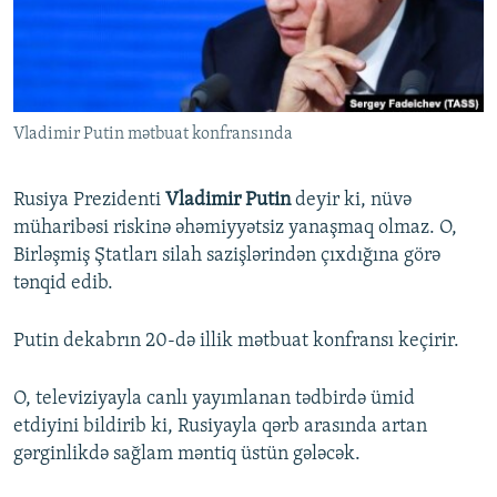
İNFOQRAFIKA
AZƏRBAYCAN ƏDƏBIYYATI KITABXANASI
MISSIYAMIZ
BIZI IZLƏ
KARIKATURA
İSLAM VƏ DEMOKRATIYA
PEŞƏ ETIKASI VƏ JURNALISTIKA STANDARTLARIMIZ
İZ - MƏDƏNIYYƏT PROQRAMI
MATERIALLARIMIZDAN ISTIFADƏ
Vladimir Putin mətbuat konfransında
AZADLIQRADIOSU MOBIL TELEFONUNUZDA
RFE/RL-in bütün saytları
BIZIMLƏ ƏLAQƏ
Rusiya Prezidenti
Vladimir Putin
deyir ki, nüvə
XƏBƏR BÜLLETENLƏRIMIZ
müharibəsi riskinə əhəmiyyətsiz yanaşmaq olmaz. O,
Birləşmiş Ştatları silah sazişlərindən çıxdığına görə
tənqid edib.
Putin dekabrın 20-də illik mətbuat konfransı keçirir.
O, televiziyayla canlı yayımlanan tədbirdə ümid
etdiyini bildirib ki, Rusiyayla qərb arasında artan
gərginlikdə sağlam məntiq üstün gələcək.