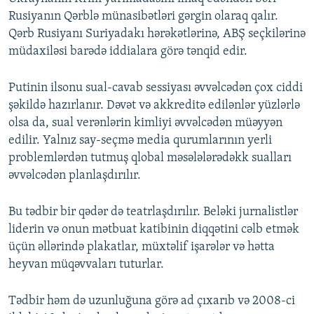
Rusiyanın Qərblə münasibətləri gərgin olaraq qalır.
Qərb Rusiyanı Suriyadakı hərəkətlərinə, ABŞ seçkilərinə
müdaxiləsi barədə iddialara görə tənqid edir.
Putinin ilsonu sual-cavab sessiyası əvvəlcədən çox ciddi
şəkildə hazırlanır. Dəvət və akkreditə edilənlər yüzlərlə
olsa da, sual verənlərin kimliyi əvvəlcədən müəyyən
edilir. Yalnız say-seçmə media qurumlarının yerli
problemlərdən tutmuş qlobal məsələlərədəkk sualları
əvvəlcədən planlaşdırılır.
Bu tədbir bir qədər də teatrlaşdırılır. Beləki jurnalistlər
liderin və onun mətbuat katibinin diqqətini cəlb etmək
üçün əllərində plakatlar, müxtəlif işarələr və hətta
heyvan müqəvvaları tuturlar.
Tədbir həm də uzunluğuna görə ad çıxarıb və 2008-ci