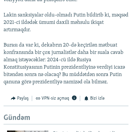
Lakin sanksiyalar oldu-olmadı Putin bildirib ki, məqsəd
2021-ci ildədək ümumi daxili məhsulu ikiqat
artırmaqdır.
Burası da var ki, dekabrın 20-də keçirilən mətbuat
konfransında bir çox jurnalistlər daha bir suala cavab
almaq istəyəcəklər: 2024-cü ildə Rusiya
Konstitusiyasının Putinin prezidentliyinə verdiyi icazə
bitəndən sonra nə olacaq? Bu müddətdən sonra Putin
qanuna görə prezidentliyə namizəd ola bilməz.
Paylaş
VPN-siz açmaq
Bizi izlə
Gündəm