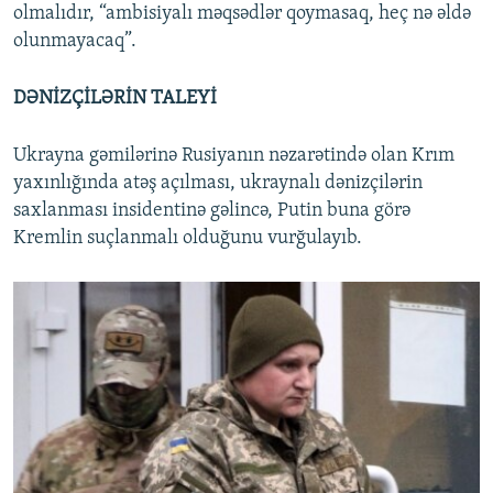
olmalıdır, “ambisiyalı məqsədlər qoymasaq, heç nə əldə
olunmayacaq”.
DƏNİZÇİLƏRİN TALEYİ
Ukrayna gəmilərinə Rusiyanın nəzarətində olan Krım
yaxınlığında atəş açılması, ukraynalı dənizçilərin
saxlanması insidentinə gəlincə, Putin buna görə
Kremlin suçlanmalı olduğunu vurğulayıb.