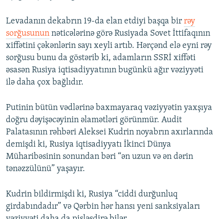
Levadanın dekabrın 19-da elan etdiyi başqa bir
rəy
sorğusunun
nəticələrinə görə Rusiyada Sovet İttifaqının
xiffətini çəkənlərin sayı xeyli artıb. Hərçənd elə eyni rəy
sorğusu bunu da göstərib ki, adamların SSRİ xiffəti
əsasən Rusiya iqtisadiyyatının bugünkü ağır vəziyyəti
ilə daha çox bağlıdır.
Putinin bütün vədlərinə baxmayaraq vəziyyətin yaxşıya
doğru dəyişəcəyinin əlamətləri görünmür. Audit
Palatasının rəhbəri Aleksei Kudrin noyabrın axırlarında
demişdi ki, Rusiya iqtisadiyyatı İkinci Dünya
Müharibəsinin sonundan bəri “ən uzun və ən dərin
tənəzzülünü” yaşayır.
Kudrin bildirmişdi ki, Rusiya “ciddi durğunluq
girdabındadır” və Qərbin hər hansı yeni sanksiyaları
vəziyyəti daha da pisləşdirə bilər.