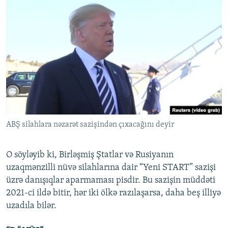
ABŞ silahlara nəzarət sazişindən çıxacağını deyir
O söyləyib ki, Birləşmiş Ştatlar və Rusiyanın
uzaqmənzilli nüvə silahlarına dair “Yeni START” sazişi
üzrə danışıqlar aparmaması pisdir. Bu sazişin müddəti
2021-ci ildə bitir, hər iki ölkə razılaşarsa, daha beş illiyə
uzadıla bilər.