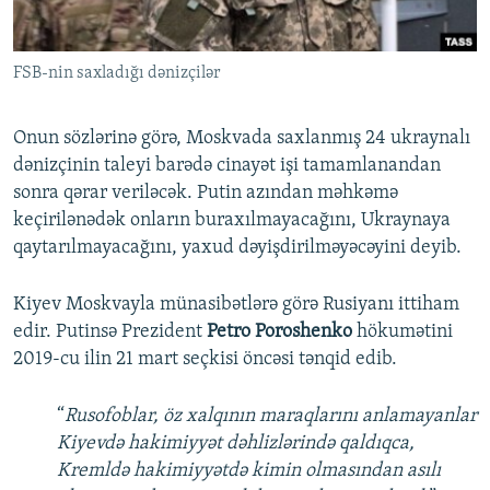
FSB-nin saxladığı dənizçilər
Onun sözlərinə görə, Moskvada saxlanmış 24 ukraynalı
dənizçinin taleyi barədə cinayət işi tamamlanandan
sonra qərar veriləcək. Putin azından məhkəmə
keçirilənədək onların buraxılmayacağını, Ukraynaya
qaytarılmayacağını, yaxud dəyişdirilməyəcəyini deyib.
Kiyev Moskvayla münasibətlərə görə Rusiyanı ittiham
edir. Putinsə Prezident
Petro Poroshenko
hökumətini
2019-cu ilin 21 mart seçkisi öncəsi tənqid edib.
“
Rusofoblar, öz xalqının maraqlarını anlamayanlar
Kiyevdə hakimiyyət dəhlizlərində qaldıqca,
Kremldə hakimiyyətdə kimin olmasından asılı