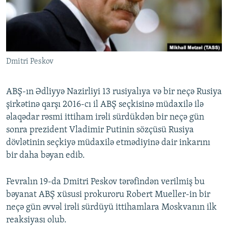
İNFOQRAFIKA
AZƏRBAYCAN ƏDƏBIYYATI KITABXANASI
MISSIYAMIZ
BIZI IZLƏ
KARIKATURA
İSLAM VƏ DEMOKRATIYA
PEŞƏ ETIKASI VƏ JURNALISTIKA STANDARTLARIMIZ
İZ - MƏDƏNIYYƏT PROQRAMI
MATERIALLARIMIZDAN ISTIFADƏ
Dmitri Peskov
AZADLIQRADIOSU MOBIL TELEFONUNUZDA
RFE/RL-in bütün saytları
BIZIMLƏ ƏLAQƏ
ABŞ-ın Ədliyyə Nazirliyi 13 rusiyalıya və bir neçə Rusiya
XƏBƏR BÜLLETENLƏRIMIZ
şirkətinə qarşı 2016-cı il ABŞ seçkisinə müdaxilə ilə
əlaqədar rəsmi ittiham irəli sürdükdən bir neçə gün
sonra prezident Vladimir Putinin sözçüsü Rusiya
dövlətinin seçkiyə müdaxilə etmədiyinə dair inkarını
bir daha bəyan edib.
Fevralın 19-da Dmitri Peskov tərəfindən verilmiş bu
bəyanat ABŞ xüsusi prokuroru Robert Mueller-in bir
neçə gün əvvəl irəli sürdüyü ittihamlara Moskvanın ilk
reaksiyası olub.