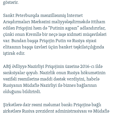
göstərir.
Sankt Peterburqda mənzillənmiş İnternet
Araşdırmaları Mərkəzini maliyyələşdirməkdə ittiham
edilən Priqojini həm də “Putinin aşpazı” adlandırırlar,
çünki onun Kremllə bir neçə iaşə xidməti müqavilələri
var. Bundan başqa Priqojin Putin və Rusiya siyasi
elitasının başqa üzvləri üçün banket təşkilatçılığında
iştirak edir.
ABŞ Ədliyyə Nazirliyi Priqojinin üzərinə 2016-cı ildə
sanksiyalar qoyub. Nazirlik onun Rusiya hökumətinin
vəzifəli rəsmilərinə maddi dəstək verdiyini, habelə
Rusiyanın Müdafiə Nazirliyi ilə biznes bağlarının
olduğunu bildirirdi.
Şirkətlərə dair rəsmi məlumat bankı Priqojinə bağlı
şirkətlərə Rusiya prezident administrasiyası və Müdafiə