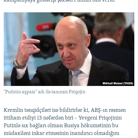
kampaniyaya göstərişi şəxsən Putinin özü verib.
"Putinin aşpazı" adı ilə tanınan Priqojin
Kremlin tənqidçiləri isə bildirirlər ki, ABŞ-ın rəsmən
ittiham etdiyi 13 nəfərdən biri – Yevgeni Priqojinin
Putinlə sıx bağları olması Rusiya hökumətinin bu
müdaxiləni inkar etməsinin inandırıcı olmadığını