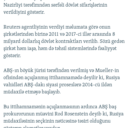
Nazirliyi tərəfimndən sərfəli dövlət sifarişlərinin
verildiyini göstərir.
Reuters agentliyinin verdiyi məlumata görə onun
şirkətlərindən birinə 2011 və 2017-ci illər arasında 8
milyard dollarlıq dövlət kontraktları verilib. Sözü gedən
şirkət həm iaşə, həm də təhsil sistemlərində fəaliyyət
göstərir.
ABŞ-ın böyük jürisi tərəfindən verilmiş və Mueller-in
ofisindən açıqlanmış ittihamnamədə deyilir ki, Rusiya
vahidləri ABŞ-dakı siyasi proseslərə 2014-cü ildən
müdaxilə etməyə başlayıb.
Bu ittihamnamənin açıqlanmasının ardınca ABŞ baş
prokurorunun müavini Rod Rosenstein deyib ki, Rusiya
müdaxiləsinin seçkinin nəticəsinə təsiri olduğunu