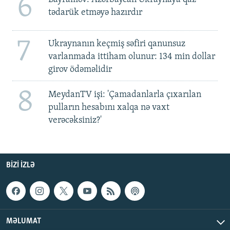
6
tədarük etməyə hazırdır
7
Ukraynanın keçmiş səfiri qanunsuz
varlanmada ittiham olunur: 134 min dollar
girov ödəməlidir
8
MeydanTV işi: 'Çamadanlarla çıxarılan
pulların hesabını xalqa nə vaxt
verəcəksiniz?'
BIZI IZLƏ
MƏLUMAT