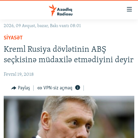
Keçid
linkləri
Əsas
2026, 09 Avqust, bazar, Bakı vaxtı 08:01
məzmuna
GÜNDƏM
SIYASƏT
qayıt
#İZAHLA
Əsas
Kreml Rusiya dövlətinin ABŞ
KORRUPSIOMETR
naviqasiyaya
seçkisinə müdaxilə etmədiyini deyir
qayıt
#ƏSLINDƏ
Axtarışa
Fevral 19, 2018
FƏRQƏ BAX
keç
QANUNI DOĞRU
Paylaş
VPN-siz açmaq
ARAŞDIRMA
MULTIMEDIA
RADIO ARXIV
VIDEO
HAQQIMIZDA
FOTOQALEREYA
OXU ZALI