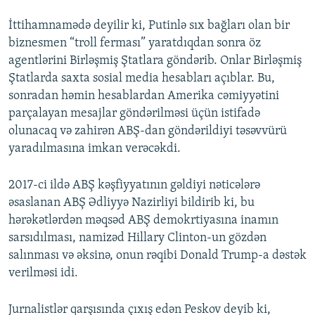
İttihamnamədə deyilir ki, Putinlə sıx bağları olan bir
biznesmen “troll ferması” yaratdıqdan sonra öz
agentlərini Birləşmiş Ştatlara göndərib. Onlar Birləşmiş
Ştatlarda saxta sosial media hesabları açıblar. Bu,
sonradan həmin hesablardan Amerika cəmiyyətini
parçalayan mesajlar göndərilməsi üçün istifadə
olunacaq və zahirən ABŞ-dan göndərildiyi təsəvvürü
yaradılmasına imkan verəcəkdi.
2017-ci ildə ABŞ kəşfiyyatının gəldiyi nəticələrə
əsaslanan ABŞ Ədliyyə Nazirliyi bildirib ki, bu
hərəkətlərdən məqsəd ABŞ demokrtiyasına inamın
sarsıdılması, namizəd Hillary Clinton-un gözdən
salınması və əksinə, onun rəqibi Donald Trump-a dəstək
verilməsi idi.
Jurnalistlər qarşısında çıxış edən Peskov deyib ki,