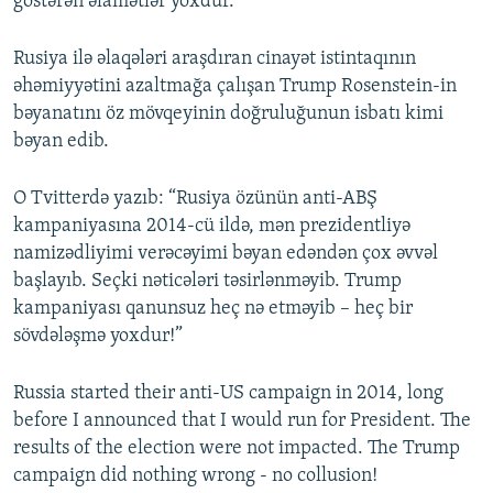
göstərən əlamətlər yoxdur.
Rusiya ilə əlaqələri araşdıran cinayət istintaqının
əhəmiyyətini azaltmağa çalışan Trump Rosenstein-in
bəyanatını öz mövqeyinin doğruluğunun isbatı kimi
bəyan edib.
O Tvitterdə yazıb: “Rusiya özünün anti-ABŞ
kampaniyasına 2014-cü ildə, mən prezidentliyə
namizədliyimi verəcəyimi bəyan edəndən çox əvvəl
başlayıb. Seçki nəticələri təsirlənməyib. Trump
kampaniyası qanunsuz heç nə etməyib – heç bir
sövdələşmə yoxdur!”
Russia started their anti-US campaign in 2014, long
before I announced that I would run for President. The
results of the election were not impacted. The Trump
campaign did nothing wrong - no collusion!