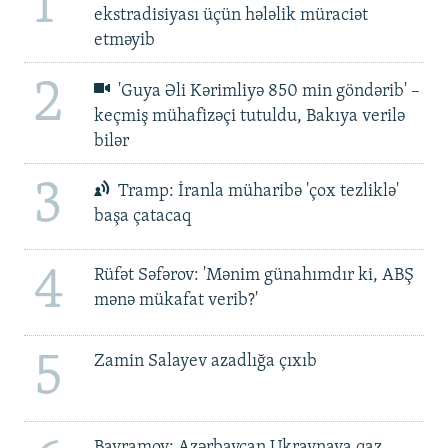
1
ekstradisiyası üçün hələlik müraciət
etməyib
2
'Guya Əli Kərimliyə 850 min göndərib' –
keçmiş mühafizəçi tutuldu, Bakıya verilə
bilər
3
Tramp: İranla müharibə 'çox tezliklə'
başa çatacaq
4
Rüfət Səfərov: 'Mənim günahımdır ki, ABŞ
mənə mükafat verib?'
5
Zamin Salayev azadlığa çıxıb
Bayramov: Azərbaycan Ukraynaya qaz