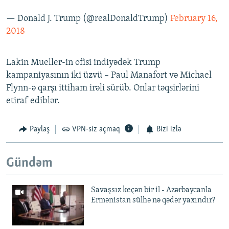
— Donald J. Trump (@realDonaldTrump)
February 16,
2018
Lakin Mueller-in ofisi indiyədək Trump
kampaniyasının iki üzvü – Paul Manafort və Michael
Flynn-ə qarşı ittiham irəli sürüb. Onlar təqsirlərini
etiraf ediblər.
Paylaş
VPN-siz açmaq
Bizi izlə
Gündəm
Savaşsız keçən bir il - Azərbaycanla
Ermənistan sülhə nə qədər yaxındır?