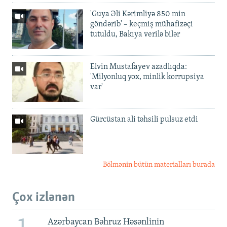
'Guya Əli Kərimliyə 850 min
göndərib' – keçmiş mühafizəçi
tutuldu, Bakıya verilə bilər
Elvin Mustafayev azadlıqda:
'Milyonluq yox, minlik korrupsiya
var'
Gürcüstan ali təhsili pulsuz etdi
Bölmənin bütün materialları burada
Çox izlənən
Azərbaycan Bəhruz Həsənlinin