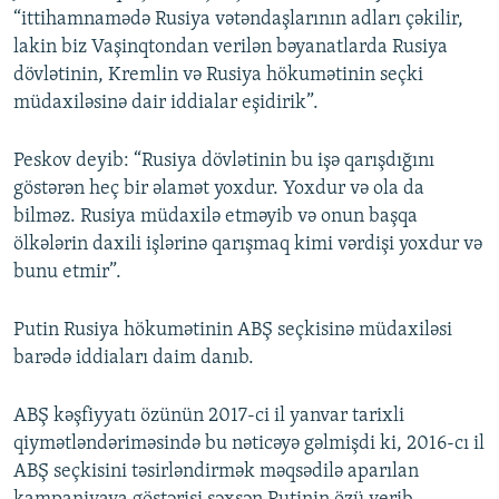
“ittihamnamədə Rusiya vətəndaşlarının adları çəkilir,
lakin biz Vaşinqtondan verilən bəyanatlarda Rusiya
dövlətinin, Kremlin və Rusiya hökumətinin seçki
müdaxiləsinə dair iddialar eşidirik”.
Peskov deyib: “Rusiya dövlətinin bu işə qarışdığını
göstərən heç bir əlamət yoxdur. Yoxdur və ola da
bilməz. Rusiya müdaxilə etməyib və onun başqa
ölkələrin daxili işlərinə qarışmaq kimi vərdişi yoxdur və
bunu etmir”.
Putin Rusiya hökumətinin ABŞ seçkisinə müdaxiləsi
barədə iddiaları daim danıb.
ABŞ kəşfiyyatı özünün 2017-ci il yanvar tarixli
qiymətləndəriməsində bu nəticəyə gəlmişdi ki, 2016-cı il
ABŞ seçkisini təsirləndirmək məqsədilə aparılan