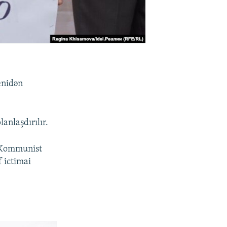
enidən
anlaşdırılır.
 “Kommunist
f ictimai