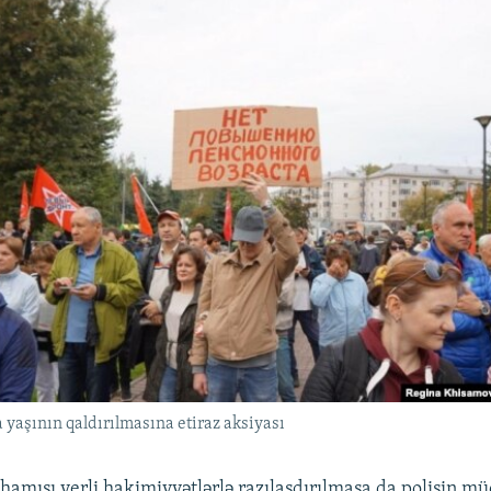
yaşının qaldırılmasına etiraz aksiyası
hamısı yerli hakimiyyətlərlə razılaşdırılmasa da polisin mü