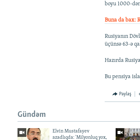
boyu 1000-dən
Buna da bax: R
Rusiyanın Dövl
üçünsə 63-ə qa
Hazırda Rusiya
Bu pensiya isla
Paylaş
Gündəm
Elvin Mustafayev
azadlıqda: 'Milyonluq yox,