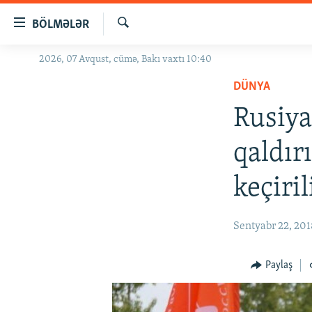
Keçid
BÖLMƏLƏR
linkləri
Axtar
Əsas
2026, 07 Avqust, cümə, Bakı vaxtı 10:40
GÜNDƏM
məzmuna
DÜNYA
#İZAHLA
qayıt
Əsas
Rusiya
KORRUPSIOMETR
naviqasiyaya
#ƏSLINDƏ
qayıt
qaldır
Axtarışa
FƏRQƏ BAX
keç
keçiril
QANUNI DOĞRU
ARAŞDIRMA
Sentyabr 22, 20
MULTIMEDIA
RADIO ARXIV
VIDEO
Paylaş
HAQQIMIZDA
FOTOQALEREYA
OXU ZALI