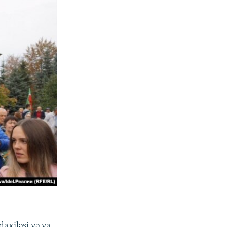
daxiləsi və ya