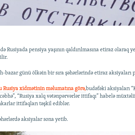
də Rusiyada pensiya yaşının qaldırılmasına etiraz olaraq y
lir.
bazar günü ölkəin bir sıra şəhərlərində etiraz aksiyaları pl
u Rusiya xidmətinin məlumatına görə,
budəfəki aksiyaları
 cəbhə”, “Rusiya xalq vətənpərvərlər ittifaqı” habelə müxtəli
arlar ittifaqları təşkil ediblər.
şəhərlərdə aksiyalar sona yetib.