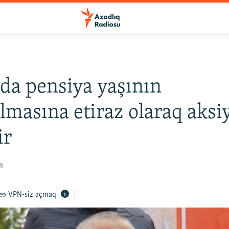
da pensiya yaşının
ılmasına etiraz olaraq aksi
ir
18
VPN-siz açmaq