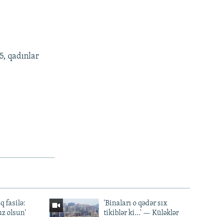
5, qadınlar
q fasilə:
'Binaları o qədər sıx
z olsun'
tikiblər ki...' — Küləklər