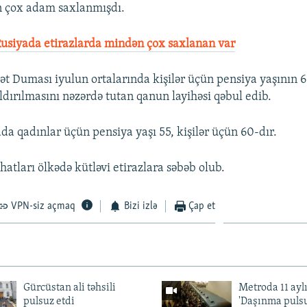
 çox adam saxlanmışdı.
usiyada etirazlarda mindən çox saxlanan var
ət Duması iyulun ortalarında kişilər üçün pensiya yaşının 6
ldırılmasını nəzərdə tutan qanun layihəsi qəbul edib.
da qadınlar üçün pensiya yaşı 55, kişilər üçün 60-dır.
hatları ölkədə kütləvi etirazlara səbəb olub.
VPN-siz açmaq
Bizi izlə
Çap et
Gürcüstan ali təhsili
Metroda 11 aylı
pulsuz etdi
'Daşınma pulsu