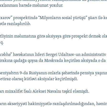
saxlanması barədə məlumat yoxdur.
arov” prospektində “Milyonların sosial yürüşü” şüarı ilə ke
tlə razılaşdırılıb.
liyinin məlumatına görə aksiyaya görə prospekt demək ola
aq.
əbhə” hərəkatının lideri Sergei Udaltsov-un administrativ
tirakına qadağa qoysa da Moskvada keçirilən aksiyada o da i
 sentyabrın 9-da Rusiyanın onlarla şəhərində pensiya yaşını
etiraz olaraq kütləvi aksiyalar keçirilmişdi.
ı müxalifət fəalı Aleksei Navalnı təşkil eləmişdi.
rın əksəriyyəti hakimiyyətlə razılaşdırılmadığından, həmin