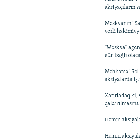
aksiyaçıların 
Moskvanın “Sax
yerli hakimiyyə
“Moskva” agent
gün bağlı olac
Məhkəmə “Sol c
aksiyalarda iş
Xatırladaq ki,
qaldırılmasına 
Həmin aksiyalar
Həmin aksiyala