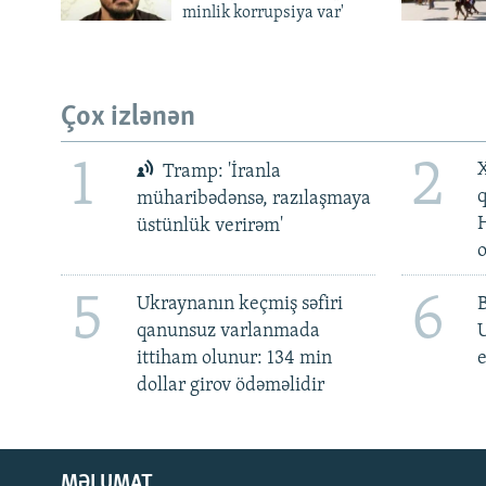
minlik korrupsiya var'
Çox izlənən
1
2
X
Tramp: 'İranla
müharibədənsə, razılaşmaya
üstünlük verirəm'
5
6
Ukraynanın keçmiş səfiri
qanunsuz varlanmada
ittiham olunur: 134 min
e
dollar girov ödəməlidir
MƏLUMAT