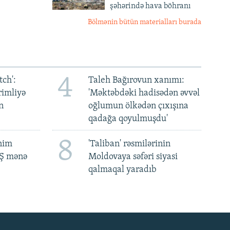
şəhərində hava böhranı
Bölmənin bütün materialları burada
4
ch':
Taleh Bağırovun xanımı:
rimliyə
'Məktəbdəki hadisədən əvvəl
n
oğlumun ölkədən çıxışına
qadağa qoyulmuşdu'
8
ənim
'Taliban' rəsmilərinin
BŞ mənə
Moldovaya səfəri siyasi
qalmaqal yaradıb