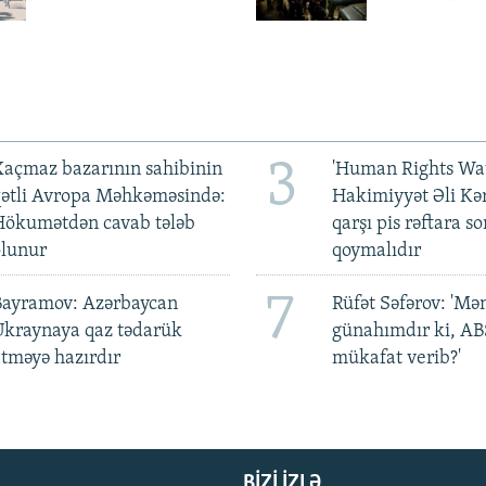
3
açmaz bazarının sahibinin
'Human Rights Wat
qətli Avropa Məhkəməsində:
Hakimiyyət Əli Kə
Hökumətdən cavab tələb
qarşı pis rəftara so
olunur
qoymalıdır
7
Bayramov: Azərbaycan
Rüfət Səfərov: 'M
Ukraynaya qaz tədarük
günahımdır ki, A
tməyə hazırdır
mükafat verib?'
BIZI IZLƏ