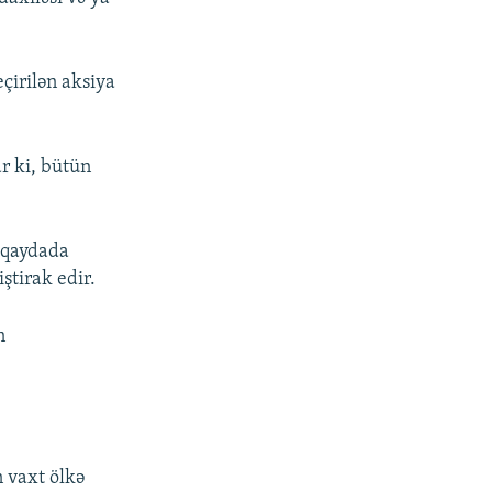
çirilən aksiya
r ki, bütün
 qaydada
ştirak edir.
n
 vaxt ölkə