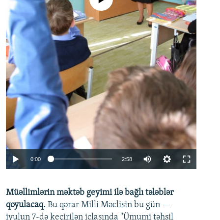
Auto
0:00
2:58
240p
Müəllimlərin məktəb geyimi ilə bağlı tələblər
360p
qoyulacaq.
Bu qərar Milli Məclisin bu gün —
480p
iyulun 7-də keçirilən iclasında "Ümumi təhsil