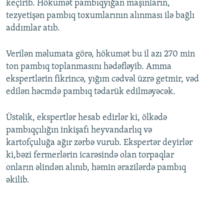
keçirib. Hökumət pambıqyığan maşınların,
tezyetişən pambıq toxumlarının alınması ilə bağlı
addımlar atıb.
Verilən məlumata görə, hökumət bu il azı 270 min
ton pambıq toplanmasını hədəfləyib. Amma
ekspertlərin fikrincə, yığım cədvəl üzrə getmir, vəd
edilən həcmdə pambıq tədarük edilməyəcək.
Üstəlik, ekspertlər hesab edirlər ki, ölkədə
pambıqçılığın inkişafı heyvandarlıq və
kartofçuluğa ağır zərbə vurub. Ekspertər deyirlər
ki,bəzi fermerlərin icarəsində olan torpaqlar
onların əlindən alınıb, həmin ərazilərdə pambıq
əkilib.