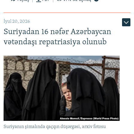
İyul 20, 2026
Auto
240p
360p
480p
Suriyadan 16 nəfər Azərbaycan
720p
1080p
vətəndaşı repatriasiya olunub
Suriyanın şimalında qaçqın düşərgəsi, arxiv fotosu