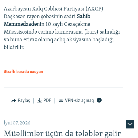
Azərbaycan Xalq Cəbhəsi Partiyası (AXCP)
360p
Daşkəsən rayon şöbəsinin sədri
Sahib
480p
Auto
240p
360p
480p
Məmmədzadə
nin 10 saylı Cəzaçəkmə
720p
Müəssisəsində cərimə kamerasına (kars) salındığı
720p
1080p
və buna etiraz olaraq aclıq aksiyasına başladığı
1080p
bildirilir.
Ətraflı burada oxuyun
Paylaş
PDF
VPN-siz açmaq
İyul 07, 2026
Müəllimlər üçün də tələblər gəlir