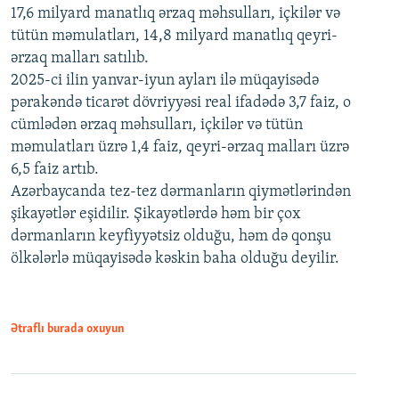
17,6 milyard manatlıq ərzaq məhsulları, içkilər və
tütün məmulatları, 14,8 milyard manatlıq qeyri-
ərzaq malları satılıb.
2025-ci ilin yanvar-iyun ayları ilə müqayisədə
pərakəndə ticarət dövriyyəsi real ifadədə 3,7 faiz, o
cümlədən ərzaq məhsulları, içkilər və tütün
məmulatları üzrə 1,4 faiz, qeyri-ərzaq malları üzrə
6,5 faiz artıb.
Azərbaycanda tez-tez dərmanların qiymətlərindən
şikayətlər eşidilir. Şikayətlərdə həm bir çox
dərmanların keyfiyyətsiz olduğu, həm də qonşu
ölkələrlə müqayisədə kəskin baha olduğu deyilir.
Ətraflı burada oxuyun