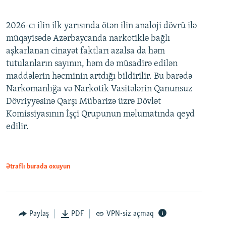
2026-cı ilin ilk yarısında ötən ilin analoji dövrü ilə
müqayisədə Azərbaycanda narkotiklə bağlı
aşkarlanan cinayət faktları azalsa da həm
tutulanların sayının, həm də müsadirə edilən
maddələrin həcminin artdığı bildirilir. Bu barədə
Narkomanlığa və Narkotik Vasitələrin Qanunsuz
Dövriyyəsinə Qarşı Mübarizə üzrə Dövlət
Komissiyasının İşçi Qrupunun məlumatında qeyd
edilir.
Ətraflı burada oxuyun
Paylaş
PDF
VPN-siz açmaq