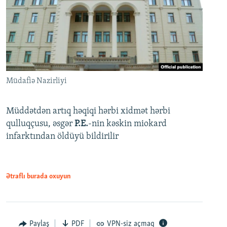
Müdafiə Nazirliyi
Müddətdən artıq həqiqi hərbi xidmət hərbi
qulluqçusu, əsgər
P.E.
-nin kəskin miokard
infarktından öldüyü bildirilir
Ətraflı burada oxuyun
Paylaş
PDF
VPN-siz açmaq