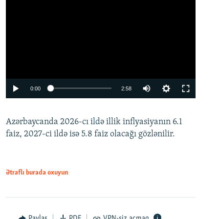
Auto
0:00
2:58
240p
Azərbaycanda 2026-cı ildə illik inflyasiyanın 6.1
360p
faiz, 2027-ci ildə isə 5.8 faiz olacağı gözlənilir.
480p
720p
1080p
Ətraflı burada oxuyun
Paylaş
PDF
VPN-siz açmaq