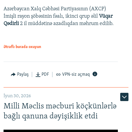
Azərbaycan Xalq Cəbhəsi Partiyasının (AXCP)
İmişli rayon şöbəsinin fəalı, ikinci qrup əlil
Vüqar
Qədirli
2 il müddətinə azadlıqdan məhrum edilib.
Ətraflı burada oxuyun
Paylaş
PDF
VPN-siz açmaq
İyun 30, 2026
Milli Məclis məcburi köçkünlərlə
bağlı qanuna dəyişiklik etdi