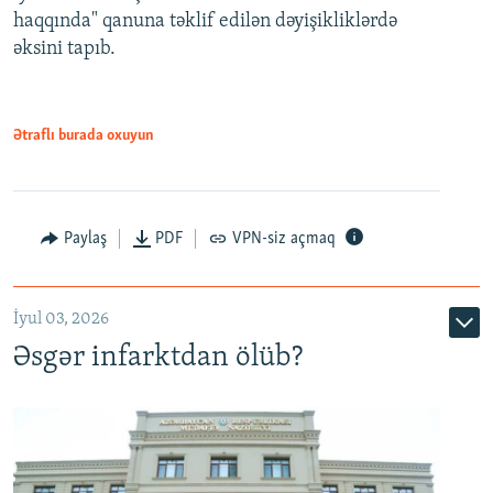
720p
haqqında" qanuna təklif edilən dəyişikliklərdə
əksini tapıb.
1080p
Ətraflı burada oxuyun
Auto
240p
360p
480p
Paylaş
PDF
VPN-siz açmaq
720p
1080p
İyul 03, 2026
Əsgər infarktdan ölüb?