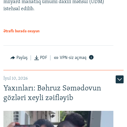
milyard manatlıq ümumi daxili məhsul (ÜDM)
480p
Auto
240p
360p
480p
istehsal edilib.
720p
720p
1080p
1080p
Ətraflı burada oxuyun
Paylaş
PDF
VPN-siz açmaq
İyul 10, 2026
Yaxınları: Bəhruz Səmədovun
gözləri xeyli zəifləyib