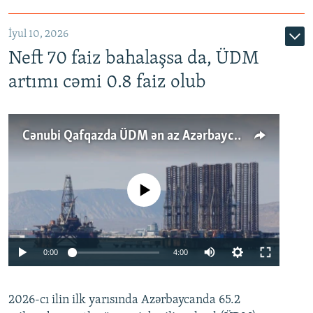
İyul 10, 2026
Neft 70 faiz bahalaşsa da, ÜDM
artımı cəmi 0.8 faiz olub
Cənubi Qafqazda ÜDM ən az Azərbaycanda artır: Qonşuları niyə Bakını qabaqlaya bilir?
No media source currently available
Auto
0:00
4:00
240p
2026-cı ilin ilk yarısında Azərbaycanda 65.2
360p