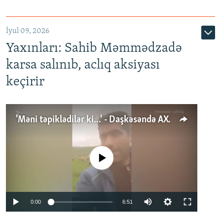
İyul 09, 2026
Yaxınları: Sahib Məmmədzadə
karsa salınıb, aclıq aksiyası
keçirir
'Məni təpiklədilər ki...' - Daşkəsəndə AXCP fəalının yaxınları onun həbsinə etiraz edirlər
No media source currently available
Auto
0:00
6:51
240p