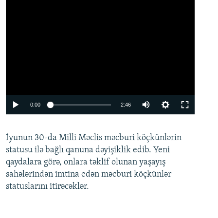
Auto
0:00
2:46
240p
İyunun 30-da Milli Məclis məcburi köçkünlərin
360p
statusu ilə bağlı qanuna dəyişiklik edib. Yeni
480p
qaydalara görə, onlara təklif olunan yaşayış
720p
sahələrindən imtina edən məcburi köçkünlər
statuslarını itirəcəklər.
1080p