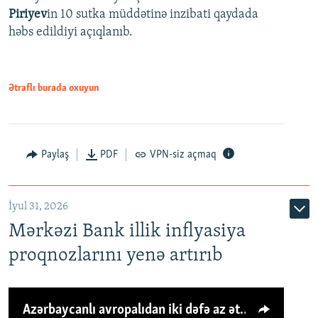
Piriyev
in 10 sutka müddətinə inzibati qaydada
həbs edildiyi açıqlanıb.
Ətraflı burada oxuyun
Paylaş
PDF
VPN-siz açmaq
İyul 31, 2026
Mərkəzi Bank illik inflyasiya
proqnozlarını yenə artırıb
Azərbaycanlı avropalıdan iki dəfə az ət yeyir, amma... 'Qiymət artımı qaçılmazdır'