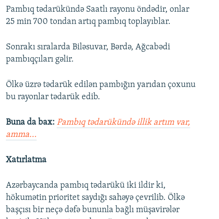
Pambıq tədarükündə Saatlı rayonu öndədir, onlar
25 min 700 tondan artıq pambıq toplayıblar.
Sonrakı sıralarda Biləsuvar, Bərdə, Ağcabədi
pambıqçıları gəlir.
Ölkə üzrə tədarük edilən pambığın yarıdan çoxunu
bu rayonlar tədarük edib.
Buna da bax:
Pambıq tədarükündə illik artım var,
amma...
Xatırlatma
Azərbaycanda pambıq tədarükü iki ildir ki,
hökumətin prioritet saydığı sahəyə çevrilib. Ölkə
başçısı bir neçə dəfə bununla bağlı müşavirələr