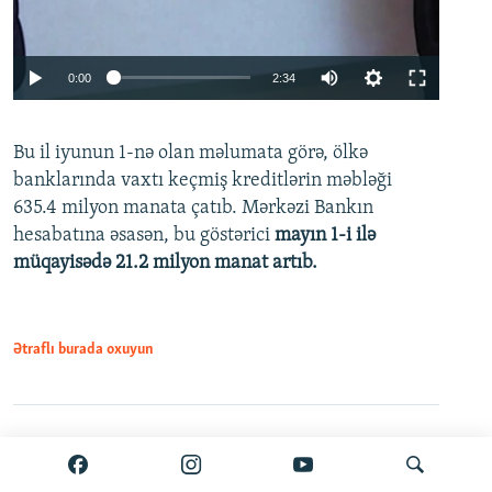
Auto
0:00
2:34
240p
Bu il iyunun 1-nə olan məlumata görə, ölkə
360p
banklarında vaxtı keçmiş kreditlərin məbləği
480p
635.4 milyon manata çatıb. Mərkəzi Bankın
720p
hesabatına əsasən, bu göstərici
mayın 1-i ilə
müqayisədə 21.2 milyon manat artıb.
1080p
Ətraflı burada oxuyun
Auto
240p
360p
480p
Paylaş
PDF
VPN-siz açmaq