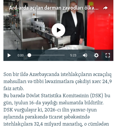
Ard-arda açılan dərman zavodları ölkənin tələbatını ödəyirmi?
No media source currently available
Auto
0:00
5:23
240p
Son bir ildə Azərbaycanda istehlakçıların
360p
əczaçılıq
məhsulları və tibbi ləvazimatlara çəkdiyi xərc 24,9
480p
Auto
240p
360p
480p
faiz artıb.
720p
Bu barədə Dövlət Statistika Komitəsinin (DSK) bu
720p
1080p
gün, iyulun 16-da yaydığı məlumatda bildirilir.
1080p
DSK vurğulayır ki, 2026-cı ilin yanvar-iyun
aylarında pərakəndə ticarət şəbəkəsində
istehlakçılara 32,4 milyard manatlıq, o cümlədən