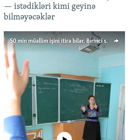
— istədikləri kimi geyinə
bilməyəcəklər
50 min müəllim işini itirə bilər. Birinci sinfə gedənlər azalır
No media source currently available