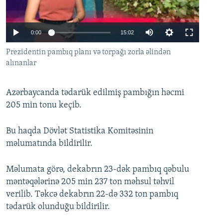
İNFOQRAFIKA
AZƏRBAYCAN ƏDƏBIYYATI KITABXANASI
MISSIYAMIZ
BIZI IZLƏ
KARIKATURA
İSLAM VƏ DEMOKRATIYA
PEŞƏ ETIKASI VƏ JURNALISTIKA STANDARTLARIMIZ
0:00
15:02
İZ - MƏDƏNIYYƏT PROQRAMI
MATERIALLARIMIZDAN ISTIFADƏ
Prezidentin pambıq planı və torpağı zorla əlindən
AZADLIQRADIOSU MOBIL TELEFONUNUZDA
alınanlar
RFE/RL-in bütün saytları
BIZIMLƏ ƏLAQƏ
Azərbaycanda tədarük edilmiş pambığın həcmi
XƏBƏR BÜLLETENLƏRIMIZ
205 min tonu keçib.
Bu haqda Dövlət Statistika Komitəsinin
məlumatında bildirilir.
Məlumata görə, dekabrın 23-dək pambıq qəbulu
məntəqələrinə 205 min 237 ton məhsul təhvil
verilib. Təkcə dekabrın 22-də 332 ton pambıq
tədarük olunduğu bildirilir.