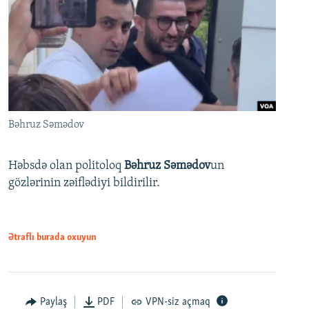
Bəhruz Səmədov
Həbsdə olan politoloq
Bəhruz Səmədov
un
gözlərinin zəiflədiyi bildirilir.
Ətraflı burada oxuyun
Paylaş
PDF
VPN-siz açmaq