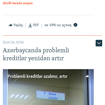
Ətraflı burada oxuyun
Auto
240p
360p
480p
Paylaş
PDF
VPN-siz açmaq
720p
1080p
İyun 26, 2026
Azərbaycanda problemli
kreditlər yenidən artır
Problemli kreditlər azalmır, artır