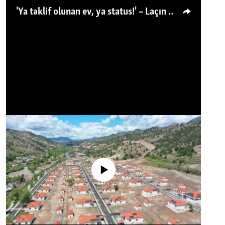
'Ya təklif olunan ev, ya status!' – Laçın köçkünü: 'Laçından başqa heç hara!'
No media source currently available