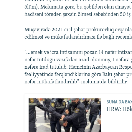
ölüm). Məlumata görə, bu qəbildən olan cinayət
hadisəni törədən şəxsin ölməsi səbəbindən 50 iş 
Müşavirədə 2021-ci il şəhər prokurorluq orqanl
edilməsi və mükafatlandırlması ilə bağlı rəqəmlə
"...əmək və icra intizamını pozan 14 nəfər intiz
nəfər tutduğu vəzifədən azad olunmuş, 1 nəfərə ş
nəfərə irad tutulub. Həmçinin Azərbaycan Respu
fəaliyyətində fərqləndiklərinə görə Bakı şəhər p
nəfər mükafatlandırılıb"-məlumatda bildirilir.
BUNA DA BAX
HRW: Höku