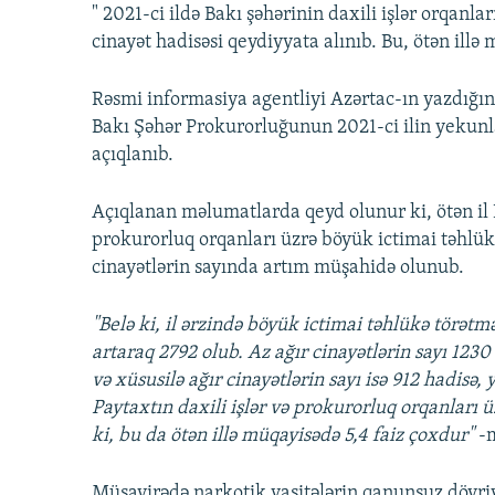
" 2021-ci ildə Bakı şəhərinin daxili işlər orqanl
cinayət hadisəsi qeydiyyata alınıb. Bu, ötən illə
Rəsmi informasiya agentliyi Azərtac-ın yazdığın
Bakı Şəhər Prokurorluğunun 2021-ci ilin yekun
açıqlanıb.
Açıqlanan məlumatlarda qeyd olunur ki, ötən il B
prokurorluq orqanları üzrə böyük ictimai təhlükə
cinayətlərin sayında artım müşahidə olunub.
"Belə ki, il ərzində böyük ictimai təhlükə törətm
artaraq 2792 olub. Az ağır cinayətlərin sayı 1230
və xüsusilə ağır cinayətlərin sayı isə 912 hadisə,
Paytaxtın daxili işlər və prokurorluq orqanları üz
ki, bu da ötən illə müqayisədə 5,4 faiz çoxdur"
-m
Müşavirədə narkotik vasitələrin qanunsuz dövriyyə