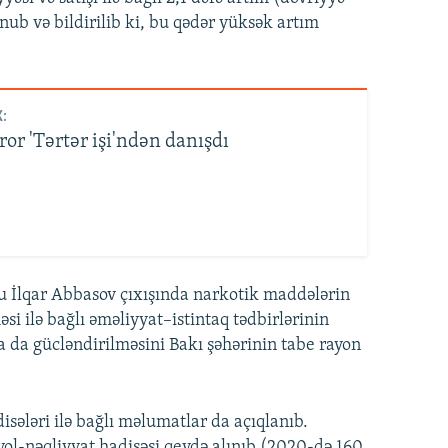
unub və bildirilib ki, bu qədər yüksək artım
:
or 'Tərtər işi'ndən danışdı
u İlqar Abbasov çıxışında narkotik maddələrin
si ilə bağlı əməliyyat–istintaq tədbirlərinin
a da gücləndirilməsini Bakı şəhərinin tabe rayon
sələri ilə bağlı məlumatlar da açıqlanıb.
n yol-nəqliyyat hadisəsi qeydə alınıb (2020-də 160