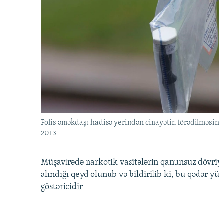
İNFOQRAFIKA
AZƏRBAYCAN ƏDƏBIYYATI KITABXANASI
MISSIYAMIZ
KARIKATURA
İSLAM VƏ DEMOKRATIYA
PEŞƏ ETIKASI VƏ JURNALISTIKA
STANDARTLARIMIZ
İZ - MƏDƏNIYYƏT PROQRAMI
MATERIALLARIMIZDAN ISTIFADƏ
AZADLIQRADIOSU MOBIL TELEFONUNUZDA
BIZIMLƏ ƏLAQƏ
XƏBƏR BÜLLETENLƏRIMIZ
Polis əməkdaşı hadisə yerindən cinayətin törədilməsind
2013
Müşavirədə narkotik vasitələrin qanunsuz dövriyyə
alındığı qeyd olunub və bildirilib ki, bu qədər
göstəricidir