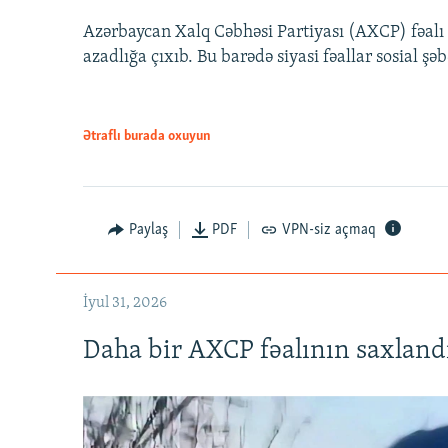
Azərbaycan Xalq Cəbhəsi Partiyası (AXCP) fəalı
azadlığa çıxıb. Bu barədə siyasi fəallar sosial ş
Ətraflı burada oxuyun
Paylaş
PDF
VPN-siz açmaq
İyul 31, 2026
Daha bir AXCP fəalının saxlandığ