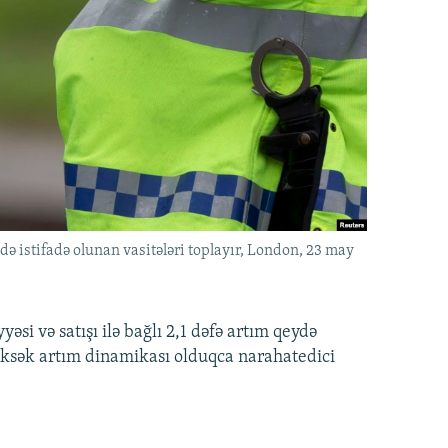
ə istifadə olunan vasitələri toplayır, London, 23 may
si və satışı ilə bağlı 2,1 dəfə artım qeydə
 yüksək artım dinamikası olduqca narahatedici