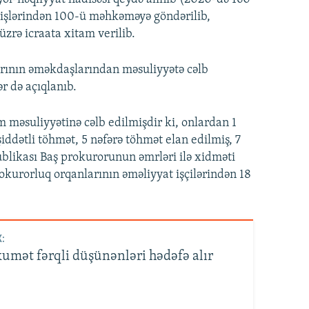
 işlərindən 100-ü məhkəməyə göndərilib,
üzrə icraata xitam verilib.
arının əməkdaşlarından məsuliyyətə cəlb
r də açıqlanıb.
am məsuliyyətinə cəlb edilmişdir ki, onlardan 1
iddətli töhmət, 5 nəfərə töhmət elan edilmiş, 7
blikası Baş prokurorunun əmrləri ilə xidməti
rokurorluq orqanlarının əməliyyat işçilərindən 18
:
mət fərqli düşünənləri hədəfə alır