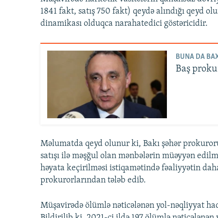
1841 fakt, satış 750 fakt) qeydə alındığı qeyd ol
dinamikası olduqca narahatedici göstəricidir.
BUNA DA BAX
Baş prokur
Məlumatda qeyd olunur ki, Bakı şəhər prokuror
satışı ilə məşğul olan mənbələrin müəyyən edilmə
həyata keçirilməsi istiqamətində fəaliyyətin dah
prokurorlarından tələb edib.
Müşavirədə ölümlə nəticələnən yol-nəqliyyat hadi
Bildirilib ki, 2021-ci ildə 197 ölümlə nəticələnə