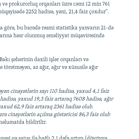
arı və prokurorluq orqanları üzrə cəmi 12 min 761
 müqayisədə 2252 hadisə, yəni, 21,4 faiz çoxdur".
a görə, bu barədə rəsmi statistika yanvarın 21-də
larına həsr olunmuş əməliyyat müşavirəsində
akı şəhərinin daxili işlər orqanları və
 törətməyən, az ağır, ağır və xüsusilə ağır
əyən cinayətlərin sayı 110 hadisə, yaxud 4,1 faiz
 hadisə, yaxud 19,3 faiz artaraq 7608 hadisə, ağır
 yaxud 62,9 faiz artaraq 2361 hadisə olub.
rə cinayətlərin açılma göstəricisi 86,3 faiz olub
əlumatda bildirilir.
si və satışı ilə bağlı 2,1 dəfə artım (dövriyyə