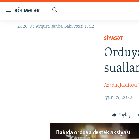
Keçid
BÖLMƏLƏR
linkləri
Axtar
Əsas
2026, 08 Avqust, şənbə, Bakı vaxtı 16:12
GÜNDƏM
məzmuna
SIYASƏT
#İZAHLA
qayıt
Əsas
Orduya
KORRUPSIOMETR
naviqasiyaya
#ƏSLINDƏ
qayıt
suallar
Axtarışa
FƏRQƏ BAX
keç
QANUNI DOĞRU
AzadlıqRadiosu
ARAŞDIRMA
İyun 29, 2022
MULTIMEDIA
Paylaş
RADIO ARXIV
VIDEO
HAQQIMIZDA
FOTOQALEREYA
OXU ZALI
Bakıda orduya dəstək aksiyası