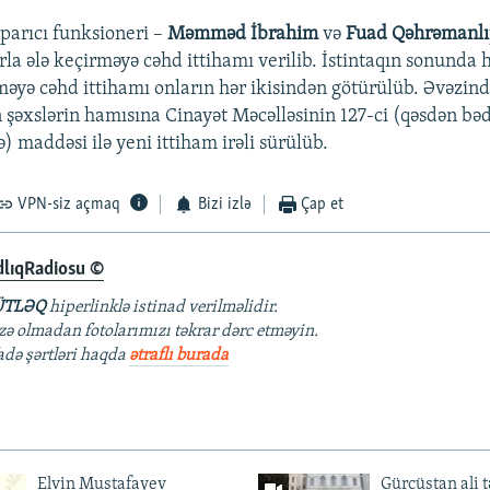
parıcı funksioneri –
Məmməd İbrahim
və
Fuad Qəhrəmanlı
rla ələ keçirməyə cəhd ittihamı verilib. İstintaqın sonunda 
məyə cəhd ittihamı onların hər ikisindən götürülüb. Əvəzin
n şəxslərin hamısına Cinayət Məcəlləsinin 127-ci (qəsdən bə
 maddəsi ilə yeni ittiham irəli sürülüb.
VPN-siz açmaq
Bizi izlə
Çap et
dlıqRadiosu ©
TLƏQ
hiperlinklə istinad verilməlidir.
azə olmadan fotolarımızı təkrar dərc etməyin.
fadə şərtləri haqda
ətraflı burada
Elvin Mustafayev
Gürcüstan ali t