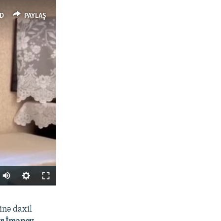
D
PAYLAŞ
Auto
240p
PAYLAŞ
inə daxil
360p