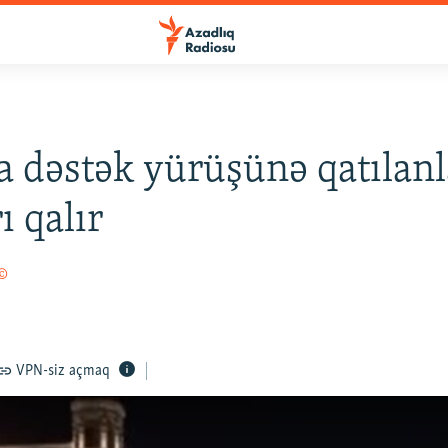
 dəstək yürüşünə qatılanl
ı qalır
 ©
VPN-siz açmaq