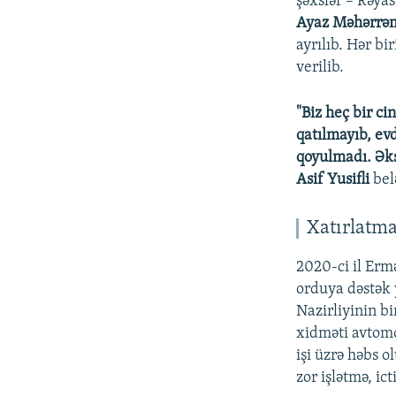
şəxslər – Rəya
Ayaz Məhərrəm
ayrılıb. Hər bi
verilib.
"Biz heç bir c
qatılmayıb, evd
qoyulmadı. Əks
Asif Yusifli
bel
Xatırlatm
2020-ci il Erm
orduya dəstək y
Nazirliyinin b
xidməti avtomob
işi üzrə həbs 
zor işlətmə, ict