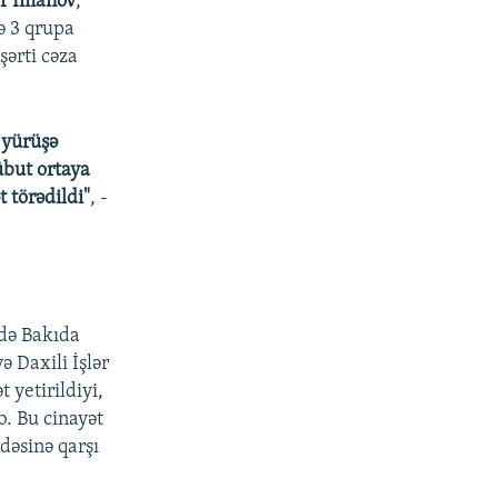
ar İmanov
,
480p
ə 3 qrupa
720p
şərti cəza
 yürüşə
übut ortaya
px
en
 törədildi"
, -
-də Bakıda
ə Daxili İşlər
 yetirildiyi,
b. Bu cinayət
dəsinə qarşı