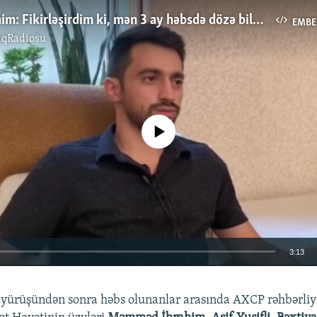
Mehdi İbrahim: Fikirləşirdim ki, mən 3 ay həbsdə dözə bilmərəm...
EMBE
ıqRadiosu
No media source currently available
3:13
EMBED
yürüşündən sonra həbs olunanlar arasında AXCP rəhbərliy