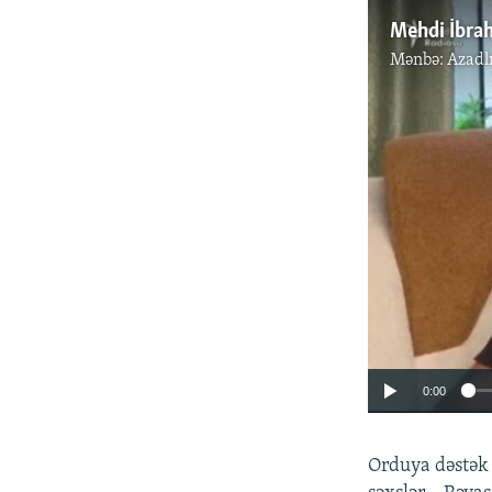
Mənbə:
Azadl
0:00
Orduya dəstək 