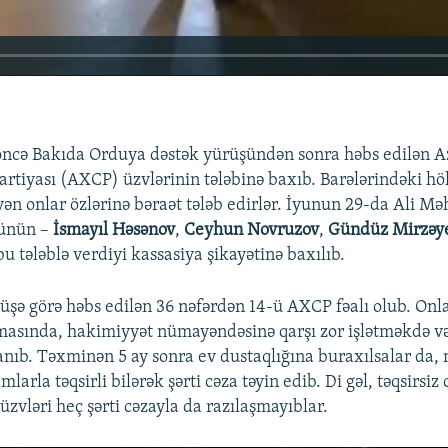
öncə Bakıda Orduya dəstək yürüşündən sonra həbs edilən 
artiyası (AXCP) üzvlərinin tələbinə baxıb. Barələrindəki h
əyən onlar özlərinə bəraət tələb edirlər. İyunun 29-da Ali 
dünün –
İsmayıl Həsənov
,
Ceyhun Novruzov
,
Gündüz Mirzəy
bu tələblə verdiyi kassasiya şikayətinə baxılıb.
şə görə həbs edilən 36 nəfərdən 14-ü AXCP fəalı olub. Onla
masında, hakimiyyət nümayəndəsinə qarşı zor işlətməkdə v
240p
360p
anıb. Təxminən 5 ay sonra ev dustaqlığına buraxılsalar da
mlarla təqsirli bilərək şərti cəza təyin edib. Di gəl, təqsirsiz
720p
1080p
zvləri heç şərti cəzayla da razılaşmayıblar.