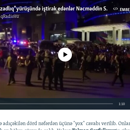
"Qarabağa azadlıq" yürüşündə iştirak edənlər Nəcməddin Sadıqovun istefasını tələb edən şüarlar səsləndirirlər
EMBE
ıqRadiosu
No media source currently available
1:10
EMBED
adıçəkilən dörd nəfərdən üçünə "yox" cavabı verilib. Onları