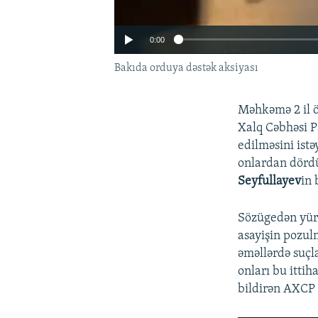
0:00
Bakıda orduya dəstək aksiyası
Məhkəmə 2 il 
Xalq Cəbhəsi P
edilməsini ist
onlardan dör
Seyfullayev
in 
Sözügedən yürü
asayişin pozul
Auto
əməllərdə suçl
onları bu ittiha
bildirən AXCP ü