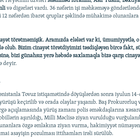
sət Heyətinin üzvləri
Məmməd İbrahim
,
Asif Yusifli
,
Bəxtiy
li
və digərləri vardı. 36 nəfərin işi məhkəməyə göndərilənd
ri 12 nəfərdən ibarət qruplar şəklində mühakimə olunanlara 
Auto
240p
360p
480p
720p
inayət törətməmişik. Aramızda elələri var ki, ümumiyyətlə, o
ə olub. Bizim cinayət törətdiyimizi təsdiqləyən bircə fakt, s
inə, bizi günahsız yerə həbsdə saxlamaqla bizə qarşı cinayət
ə deyir.
a
ənistanla Tovuz istiqamətində döyüşlərdən sonra iyulun 14
ürüşü keçirilib və orada olaylar yaşanıb. Baş Prokurorluq v
irgə açıqlamasında yürüş zamanı polis əməkdaşlarına xəsarət
illərin aşırıldığı, Milli Məclisə ziyan vurulduğu vurğulanı
olunanlara özgə əmlakına ziyan vurma, hakimiyyət nümayən
imai asayişin pozulması ittihamları irəli sürülüb.