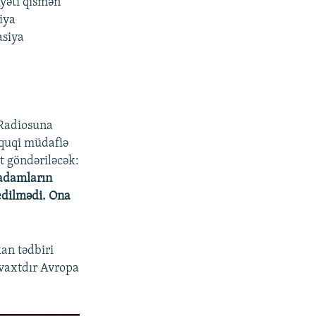
ayəti qismən
480p
iya
720p
asiya
1080p
px
en
Radiosuna
üquqi müdafiə
t göndəriləcək:
 adamların
edilmədi. Ona
kan tədbiri
 vaxtdır Avropa