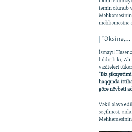
təmin edilməyi
təmin olunub 
Məhkəməsinin q
məhkəməsinə qa
"Əksinə,...
İsmayıl Həsəno
bildirib ki, A
vasitələri tük
"Biz şikayətim
haqqında ittih
görə növbəti 
Vəkil əlavə ed
seçilməsi, onl
Məhkəməsinin 