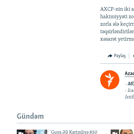
AXCP-nin iki a
hakimiyyəti zo
zorla ələ keçir
təqsirləndirilə
xəsarət yetirmə)
Paylaş
Aza
-
MÜ
- İc
İsti
Gündəm
'Guya Əli Kərimliyə 850