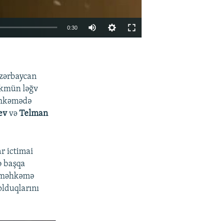
Auto
0:30
240p
EMBED
PAYLAŞ
360p
Azərbaycan
480p
ökmün ləğv
720p
Məhkəmədə
1080p
ev
və
Telman
r ictimai
ə başqa
480p
, məhkəmə
 olduqlarını