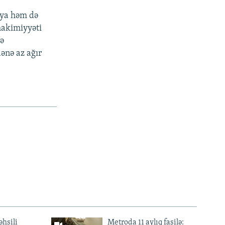
ya həm də
hakimiyyəti
də
dənə az ağır
əhsili
Metroda 11 aylıq fasilə: