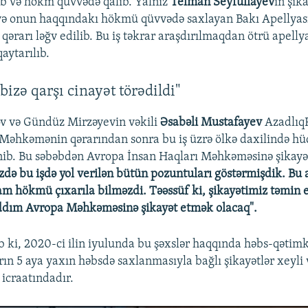
b və hökm qüvvədə qalıb. Yalnız
Telman Seyfullayev
in şik
və onun haqqındakı hökmü qüvvədə saxlayan Bakı Apellyas
ərarı ləğv edilib. Bu iş təkrar araşdırılmaqdan ötrü apelly
ytarılıb.
Auto
240p
360p
480p
720p
1080p
 bizə qarşı cinayət törədildi"
v və Gündüz Mirzəyevin vəkili
Əsabəli Mustafayev
Azadlıq
li Məhkəmənin qərarından sonra bu iş üzrə ölkə daxilində h
ənib. Bu səbəbdən Avropa İnsan Haqları Məhkəməsinə şikayə
izdə bu işdə yol verilən bütün pozuntuları göstərmişdik. Bu
am hökmü çıxarıla bilməzdi. Təəssüf ki, şikayətimiz təmin 
addım Avropa Məhkəməsinə şikayət etmək olacaq".
ib ki, 2020-ci ilin iyulunda bu şəxslər haqqında həbs-qətim
arın 5 aya yaxın həbsdə saxlanmasıyla bağlı şikayətlər xeyli
icraatındadır.