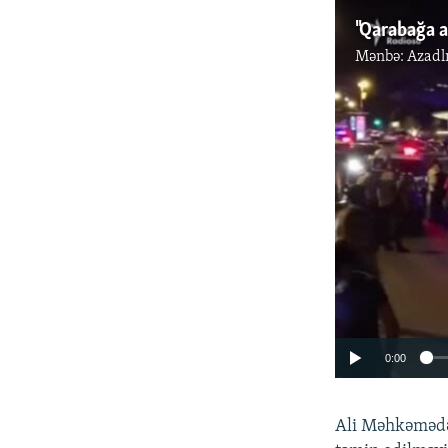
Mənbə:
Azadl
0:00
Ali Məhkəmədə 