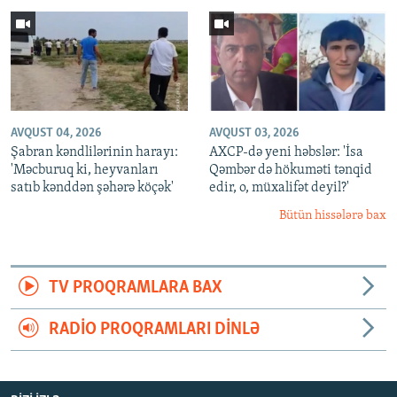
AVQUST 04, 2026
AVQUST 03, 2026
Şabran kəndlilərinin harayı:
AXCP-də yeni həbslər: 'İsa
'Məcburuq ki, heyvanları
Qəmbər də hökuməti tənqid
satıb kənddən şəhərə köçək'
edir, o, müxalifət deyil?'
Bütün hissələrə bax
TV PROQRAMLARA BAX
RADIO PROQRAMLARI DINLƏ