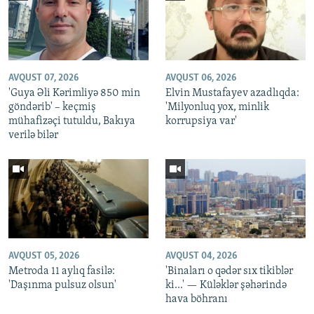
AVQUST 07, 2026
AVQUST 06, 2026
'Guya Əli Kərimliyə 850 min
Elvin Mustafayev azadlıqda:
göndərib' – keçmiş
'Milyonluq yox, minlik
mühafizəçi tutuldu, Bakıya
korrupsiya var'
verilə bilər
AVQUST 05, 2026
AVQUST 04, 2026
Metroda 11 aylıq fasilə:
'Binaları o qədər sıx tikiblər
'Daşınma pulsuz olsun'
ki...' — Küləklər şəhərində
hava böhranı