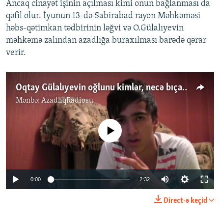
Ancaq cinayət işinin açılması kimi onun bağlanması da
qəfil olur. İyunun 13-də Sabirabad rayon Məhkəməsi
həbs-qətimkan tədbirinin ləğvi və O.Gülalıyevin
məhkəmə zalından azadlığa buraxılması barədə qərar
verir.
Oqtay Gülalıyevin oğlunu kimlər, necə bıçaqladı?
Mənbə:
AzadlıqRadiosu
No media source currently available
0:00
2:32
Direct-ə keçid