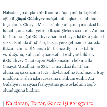
Həbsdən çıxdıqdan bir il sonra hüquq müdafiəçisinin
oğlu
Əlgüşad Gülalıyev
məişət münaqişəsi zəminində
bıçaqlanır. Cinayət Məcəlləsinin xuliqanlıq maddəsi ilə
iş açılır, ona xətər yetirən Rəşad Şirinov saxlanır. Amma
bir il sonra oğul Gülalıyev həmin cinayət işi üzrə şübhəli
şəxs qismində dindirilir, başqa yerə getməmək barədə
iltizam alınır. DİN onun bir il öncə digər məktəblini
vurduğunu, xuliqanlıq hərəkətləri etdiyini bildirir.
Ə.Gülalıyev Xətai rayon Məhkəməsinin hökmü ilə
Cinayət Məcəlləsinin 221.1-ci maddəsi ilə ittiham
olunaraq qazancının 15%-i dövlət nəfinə tutulmaqla 6 ay
müddətinə islah işləri cəzasına məhkum edilir. Ata
Gülalıyev isə siyasi fəaliyyətinə görə övladının təqib
olunduğunu bildirir.
Nardaran, Tərtər, Gəncə işi və işgəncə