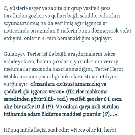
O, yüzlərlə əsgər və zabitə bir qrup vəzifəli şəxs
tərəfindən gözləri və qolları bağlı şəkildə, paltarları
soyundurulmuş halda verilmiş ağır işgəncələr
nəticəsində ən azından 8 nəfərin buna dözməyərək vəfat
etdiyini, onların 4-nün bəraət aldığını açıqlayır.
Gülalıyev Tərtər işi ilə bağlı araşdırmaların təkcə
valideynlərin, həmin şəxslərin yaxınlarının verdiyi
məlumatlar əsasında hazırlanmadığını, Tərtər Hərbi
Məhkəməsinin çıxardığı hökmlərə istinad etdiyini
vurğulayır:
«İnsanlara «xüsusi amansızlıq və
qəddarlıqla işgəncə verən» (fikirlər məhkəmə
sənədindən götürülüb- red.) vəzifəli şəxslər 6 il cəza
alır, bir nəfər 10 il (!?). Və onlara qarşı irəli sürülən
ittihamda adam öldürmə maddəsi çıxarılır (!?)...»
.
Hüquq müdafiəçisi sual edir:
«
Necə olur ki, hərbi