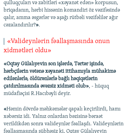
qulluqçuları və zabitləri «xəyanət edən» korpusun,
briqadanın, hərbi hissənin komandiri öz vəzifəsində
qalır, amma əsgərlər və aşağı rütbəli vəzifəlilər ağır
cəzalandırılır?
»
.
«Valideynlərin fəallaşmasında onun
xidmətləri oldu»
«Oqtay Gülalıyevin son işlərdə, Tərtər işində,
hərbçilərin vətənə xəyanəti ittihamıyla mühakimə
edilənlərlə, öldürənlərlə bağlı həqiqətlərin
çatdırılmasında əvəzsiz xidməti olub»
, - hüquq
müdafiəçisi R.Hacıbəyli deyir.
«
Həmin dövrdə məhkəmələr qapalı keçirilirdi, hamı
xəbərsiz idi. Yalnız onlardan bəzisinə bəraət
verildikdən sonra valideynlər fəallaşdı. Valideynlərin
fəallaşmasında şübhəsiz ki, Oqtay Gülalıyevin