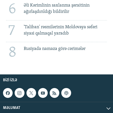
6
Əli Kərimlinin saxlanma şəraitinin
ağırlaşdırıldığı bildirilir
7
'Taliban' rəsmilərinin Moldovaya səfəri
siyasi qalmaqal yaradıb
8
Rusiyada namaza görə cərimələr
BIZI IZLƏ
MƏLUMAT