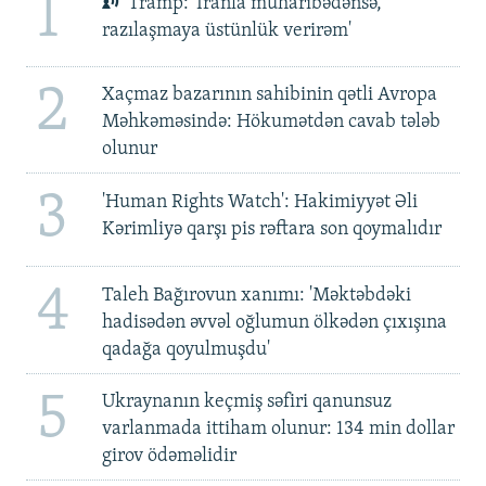
1
Tramp: 'İranla müharibədənsə,
razılaşmaya üstünlük verirəm'
2
Xaçmaz bazarının sahibinin qətli Avropa
Məhkəməsində: Hökumətdən cavab tələb
olunur
3
'Human Rights Watch': Hakimiyyət Əli
Kərimliyə qarşı pis rəftara son qoymalıdır
4
Taleh Bağırovun xanımı: 'Məktəbdəki
hadisədən əvvəl oğlumun ölkədən çıxışına
qadağa qoyulmuşdu'
5
Ukraynanın keçmiş səfiri qanunsuz
varlanmada ittiham olunur: 134 min dollar
girov ödəməlidir