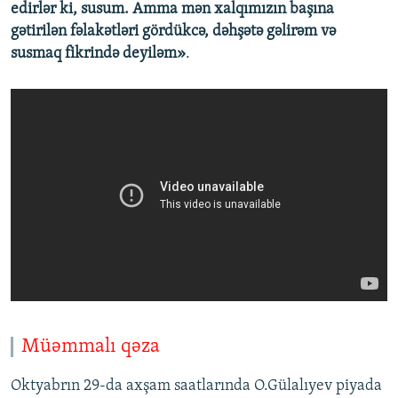
edirlər ki, susum. Amma mən xalqımızın başına
gətirilən fəlakətləri gördükcə, dəhşətə gəlirəm və
susmaq fikrində deyiləm»
.
Müəmmalı qəza
Oktyabrın 29-da axşam saatlarında O.Gülalıyev piyada