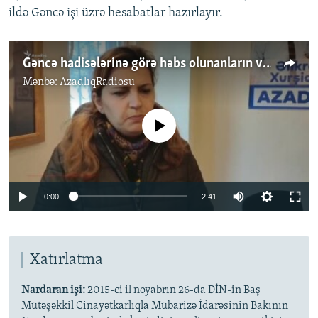
ildə Gəncə işi üzrə hesabatlar hazırlayır.
Gəncə hadisələrinə görə həbs olunanların valideyinləri və yaxınları danışdı
Mənbə:
AzadlıqRadiosu
No media source currently available
0:00
2:41
Xatırlatma
Nardaran işi:
2015-ci il noyabrın 26-da DİN-in Baş
Mütəşəkkil Cinayətkarlıqla Mübarizə İdarəsinin Bakının