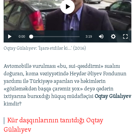
İNFOQRAFIKA
AZƏRBAYCAN ƏDƏBIYYATI KITABXANASI
MISSIYAMIZ
No media source currently available
BIZI IZLƏ
KARIKATURA
İSLAM VƏ DEMOKRATIYA
PEŞƏ ETIKASI VƏ JURNALISTIKA STANDARTLARIMIZ
İZ - MƏDƏNIYYƏT PROQRAMI
MATERIALLARIMIZDAN ISTIFADƏ
0:00
3:19
AZADLIQRADIOSU MOBIL TELEFONUNUZDA
RFE/RL-in bütün saytları
Oqtay Gülalıyev: 'İşarə etdilər ki...' (2016)
BIZIMLƏ ƏLAQƏ
XƏBƏR BÜLLETENLƏRIMIZ
Avtomobillə vurulması «bu, sui-qəsddirmi» sualını
doğuran, koma vəziyyətində Heydər Əliyev Fondunun
yardımı ilə Türkiyəyə aparılan və həkimlərin
«gözləməkdən başqa çarəmiz yox» deyə qədərin
ixtiyarına buraxdığı hüquq müdafiəçisi
Oqtay Gülalıyev
kimdir?
Kür daşqınlarının tanıtdığı Oqtay
Gülalıyev