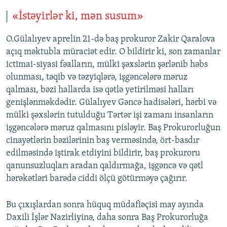
«İstəyirlər ki, mən susum»
O.Gülalıyev aprelin 21-də baş prokuror Zakir Qaralova
açıq məktubla müraciət edir. O bildirir ki, son zamanlar
ictimai-siyasi fəalların, mülki şəxslərin şərlənib həbs
olunması, təqib və təzyiqlərə, işgəncələrə məruz
qalması, bəzi hallarda isə qətlə yetirilməsi halları
genişlənməkdədir. Gülalıyev Gəncə hadisələri, hərbi və
mülki şəxslərin tutulduğu Tərtər işi zamanı insanların
işgəncələrə məruz qalmasını pisləyir. Baş Prokurorluğun
cinayətlərin bəzilərinin baş verməsində, ört-basdır
edilməsində iştirak etdiyini bildirir, baş prokuroru
qanunsuzluqları aradan qaldırmağa, işgəncə və qətl
hərəkətləri barədə ciddi ölçü götürməyə çağırır.
Bu çıxışlardan sonra hüquq müdafiəçisi may ayında
Daxili İşlər Nazirliyinə, daha sonra Baş Prokurorluğa