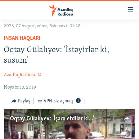
Keçid
linkləri
Əsas
2026, 07 Avqust, cümə, Bakı vaxtı 01:28
məzmuna
GÜNDƏM
INSAN HAQLARI
qayıt
#İZAHLA
Əsas
Oqtay Gülalıyev: 'İstəyirlər ki,
KORRUPSIOMETR
naviqasiyaya
susum'
qayıt
#ƏSLINDƏ
Axtarışa
AzadlıqRadiosu ©
FƏRQƏ BAX
keç
Noyabr 13, 2019
QANUNI DOĞRU
ARAŞDIRMA
Paylaş
VPN-siz açmaq
MULTIMEDIA
Oqtay Gülalıyev: 'İşarə etdilər ki...'
RADIO ARXIV
VIDEO
HAQQIMIZDA
FOTOQALEREYA
OXU ZALI