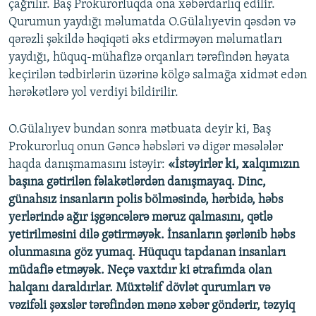
çağrılır. Baş Prokurorluqda ona xəbərdarlıq edilir.
Qurumun yaydığı məlumatda O.Gülalıyevin qəsdən və
qərəzli şəkildə həqiqəti əks etdirməyən məlumatları
yaydığı, hüquq-mühafizə orqanları tərəfindən həyata
keçirilən tədbirlərin üzərinə kölgə salmağa xidmət edən
hərəkətlərə yol verdiyi bildirilir.
O.Gülalıyev bundan sonra mətbuata deyir ki, Baş
Prokurorluq onun Gəncə həbsləri və digər məsələlər
haqda danışmamasını istəyir:
«İstəyirlər ki, xalqımızın
başına gətirilən fəlakətlərdən danışmayaq. Dinc,
günahsız insanların polis bölməsində, hərbidə, həbs
yerlərində ağır işgəncələrə məruz qalmasını, qətlə
yetirilməsini dilə gətirməyək. İnsanların şərlənib həbs
olunmasına göz yumaq. Hüququ tapdanan insanları
müdafiə etməyək. Neçə vaxtdır ki ətrafımda olan
halqanı daraldırlar. Müxtəlif dövlət qurumları və
vəzifəli şəxslər tərəfindən mənə xəbər göndərir, təzyiq