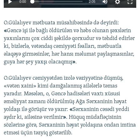
0:00
2:05
O.Gülalıyev mətbuata müsahibəsində də deyirdi:
«
Gəncə işi ilə bağlı öldürülən və həbs olunan şəxslərin
yaxınlarını çox ciddi şəkildə qorxudur və təhdid edirlər
ki, bizlərlə, vətəndaş cəmiyyəti fəalları, mətbuatla
əlaqəyə girməsinlər, hər hansı məlumat paylaşmasınlar,
guya hər şey yaxşı olacaqmış
»
.
O.Gülalıyev cəmiyyətdən izolə vəziyyətinə düşmüş,
«vətən xaini» kimi damğalanmış ailələrlə təmas
yaradır. Məsələn, o, Gəncə hadisələri vaxtı xüsusi
əməliyyat zamanı öldürülmüş Ağa Sərxaninin həyat
yoldaşı ilə görüşür və yazır:
«
Sərxaninin cəsədi yeddi
aydır ki, ailəsinə verilmir
»
. Hüquq müdafiəçisinin
sözlərinə görə, Sərxaninin həyat yoldaşına ondan imtina
etməsi üçün təzyiq göstərilib.