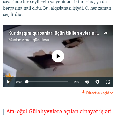
sayəsində bir xeyli evin ya yenidən tikilməsinə, ya da
bərpasına nail oldu. Bu, alqışlanası işiydi. O, hər zaman
seçilirdi
»
.
Kür daşqını qurbanları üçün tikilən evlərin qüsurları
Mənbə:
AzadlıqRadiosu
No media source currently available
0:00
4:36
Direct-ə keçid
Ata-oğul Gülalıyevlərə açılan cinayət işləri