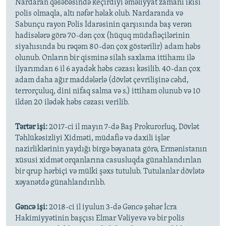
Nardaran qəsəbəsində keçirdiyi əməliyyat zamanı ikisi
polis olmaqla, altı nəfər həlak olub. Nardaranda və
Sabunçu rayon Polis İdarəsinin qarşısında baş verən
hadisələrə görə 70-dən çox (hüquq müdafiəçilərinin
siyahısında bu rəqəm 80-dən çox göstərilir) adam həbs
olunub. Onların bir qisminə silah saxlama ittihamı ilə
ilyarımdan 6 il 6 ayadək həbs cəzası kəsilib. 40-dan çox
adam daha ağır maddələrlə (dövlət çevrilişinə cəhd,
terrorçuluq, dini nifaq salma və s.) ittiham olunub və 10
ildən 20 ilədək həbs cəzası verilib.
Tərtər işi:
2017-ci il mayın 7-də Baş Prokurorluq, Dövlət
Təhlükəsizliyi Xidməti, müdafiə və daxili işlər
nazirliklərinin yaydığı birgə bəyanata görə, Ermənistanın
xüsusi xidmət orqanlarına casusluqda günahlandırılan
bir qrup hərbiçi və mülki şəxs tutulub. Tutulanlar dövlətə
xəyanətdə günahlandırılıb.
Gəncə işi:
2018-ci il iyulun 3-də Gəncə şəhər İcra
Hakimiyyətinin başçısı Elmar Vəliyevə və bir polis