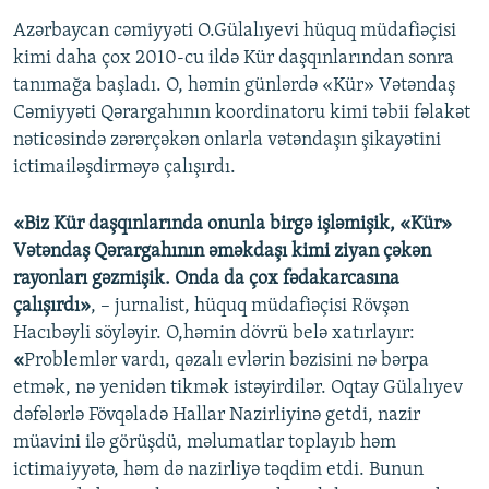
Azərbaycan cəmiyyəti O.Gülalıyevi hüquq müdafiəçisi
kimi daha çox 2010-cu ildə Kür daşqınlarından sonra
tanımağa başladı. O, həmin günlərdə «Kür» Vətəndaş
Cəmiyyəti Qərargahının koordinatoru kimi təbii fəlakət
nəticəsində zərərçəkən onlarla vətəndaşın şikayətini
ictimailəşdirməyə çalışırdı.
«Biz Kür daşqınlarında onunla birgə işləmişik, «Kür»
Vətəndaş Qərargahının əməkdaşı kimi ziyan çəkən
rayonları gəzmişik. Onda da çox fədakarcasına
çalışırdı»
, – jurnalist, hüquq müdafiəçisi Rövşən
Hacıbəyli söyləyir. O,həmin dövrü belə xatırlayır:
«
Problemlər vardı, qəzalı evlərin bəzisini nə bərpa
etmək, nə yenidən tikmək istəyirdilər. Oqtay Gülalıyev
dəfələrlə Fövqəladə Hallar Nazirliyinə getdi, nazir
müavini ilə görüşdü, məlumatlar toplayıb həm
ictimaiyyətə, həm də nazirliyə təqdim etdi. Bunun