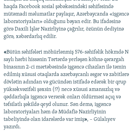
haqda Facebook sosial şəbəkəsindəki səhifəsində
mütəmadi məlumatlar paylaşır, Azərbaycanda «işgəncə
laboratoriyaları» olduğunu bəyan edir. Bu ifadəsinə
görə Daxili İşlər Nazirliyinə çağrılır, özünün dediyinə
görə, xəbərdarlıq edilir.
«
Bütün səhifələri möhürlənmiş 576-səhifəlik hökmdə N
saylı hərbi hissənin Tərtərdə yerləşən köhnə qərargah
binasının 2-ci mərtəbəsində işgəncə cihazları ilə təmin
edilmiş xüsusi otaqlarda azərbaycanlı əsgər və zabitlərə
dövlətin adından və gücündən istifadə edərək bir qrup
yüksəkvəzifəli şəxsin (!?) necə xüsusi amansızlıq və
qəddarlıqla işgəncə verərək onları öldürməsi açıq və
təfsilatlı şəkildə qeyd olunur. Sən demə, işgəncə
laboratoriyaları həm də Müdafiə Nazirliyinin
tabeliyində olan idarələrdə var imiş
»
, – Gülalıyev
yazırdı.