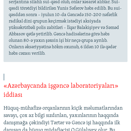
serjantına silahlı sui-qəsd olub, onlar xəsarət alıblar. Sui-
qəsdi törətdiyi bildirilən Yunis Səfərov həbs edilib. Bu sui-
qəsddən sonra – iyulun 10-da Gəncədə 150-200 nəfərlik
radikal dini qrupun keçirmək istədiyi aksiyada
yüksəkrütbəli polis zabitləri – İlqar Balakişiyev və Səməd
Abbasov qətlə yetirilib. Gəncə hadisələrinə görə həbs
olunan 80-ə yaxın şəxsin işi bir neçə qrupa ayrılıb.
Onların əksəriyyətinə hökm oxunub, 6 ildən 10 ilə qədər
həbs cəzası verilib.
«Azərbaycanda işgəncə laboratoriyaları»
iddiası
Hüquq-mühafizə orqanlarının kiçik məlumatlarından
savayı, çox az bilgi sızdırılan, yaxınlarının haqqında
danışmağa çəkindiyi Tərtər və Gəncə işi haqqında ilk
danışan da hüquq müdafiəçisi O.Gülalıyev olur. Bu