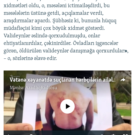
xidmətləri oldu, o, məsələni ictimailəşdirdi, bu
məsələlərin üstünə getdi, açıqlamalar verdi,
araşdırmalar apardı. Şübhəsiz ki, bununla hüquq
müdafiəçisi kimi çox böyük xidmət göstərdi.
Valideynlər əslində qorxudulmuşdu, onlar
ehtiyatlanırdılar, çəkinirdilər. Övladları işgəncələr
görən, öldürülən valideynlər danışmağa qorxurdular
»
,
– o, sözlərinə əlavə edir.
Vətənə xəyanətdə suçlanan hərbçilərin ailələri prezidentə şikayətə gəlib
Mənbə:
AzadlıqRadiosu
No media source currently available