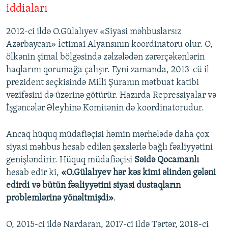
iddiaları
2012-ci ildə O.Gülalıyev «Siyasi məhbuslarsız
Azərbaycan» İctimai Alyansının koordinatoru olur. O,
ölkənin şimal bölgəsində zəlzələdən zərərçəkənlərin
haqlarını qorumağa çalışır. Eyni zamanda, 2013-cü il
prezident seçkisində Milli Şuranın mətbuat katibi
vəzifəsini də üzərinə götürür. Hazırda Repressiyalar və
İşgəncələr Əleyhinə Komitənin də koordinatorudur.
Ancaq hüquq müdafiəçisi həmin mərhələdə daha çox
siyasi məhbus hesab edilən şəxslərlə bağlı fəaliyyətini
genişləndirir. Hüquq müdafiəçisi
Səidə Qocamanlı
hesab edir ki,
«O.Gülalıyev hər kəs kimi əlindən gələni
edirdi və bütün fəaliyyətini siyasi dustaqların
problemlərinə yönəltmişdi»
.
O, 2015-ci ildə Nardaran, 2017-ci ildə Tərtər, 2018-ci