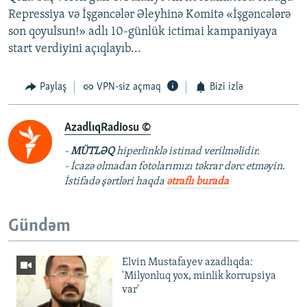
Repressiya və İşgəncələr Əleyhinə Komitə «İşgəncələrə
son qoyulsun!» adlı 10-günlük ictimai kampaniyaya
start verdiyini açıqlayıb...
Paylaş
VPN-siz açmaq
Bizi izlə
AzadlıqRadiosu ©
-
MÜTLƏQ
hiperlinklə istinad verilməlidir.
- İcazə olmadan fotolarımızı təkrar dərc etməyin.
İstifadə şərtləri haqda
ətraflı burada
Gündəm
Elvin Mustafayev azadlıqda:
'Milyonluq yox, minlik korrupsiya
var'