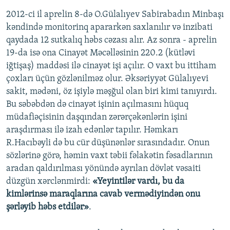
2012-ci il aprelin 8-də O.Gülalıyev Sabirabadın Minbaşı
kəndində monitorinq apararkən saxlanılır və inzibati
qaydada 12 sutkalıq həbs cəzası alır. Az sonra - aprelin
19-da isə ona Cinayət Məcəlləsinin 220.2 (kütləvi
iğtişaş) maddəsi ilə cinayət işi açılır. O vaxt bu ittiham
çoxları üçün gözlənilməz olur. Əksəriyyət Gülalıyevi
sakit, mədəni, öz işiylə məşğul olan biri kimi tanıyırdı.
Bu səbəbdən də cinayət işinin açılmasını hüquq
müdafiəçisinin daşqından zərərçəkənlərin işini
araşdırması ilə izah edənlər tapılır. Həmkarı
R.Hacıbəyli də bu cür düşünənlər sırasındadır. Onun
sözlərinə görə, həmin vaxt təbii fəlakətin fəsadlarının
aradan qaldırılması yönündə ayrılan dövlət vəsaiti
düzgün xərclənmirdi:
«Yeyintilər vardı, bu da
kimlərinsə maraqlarına cavab vermədiyindən onu
şərləyib həbs etdilər»
.