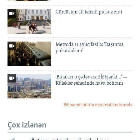
Gürcüstan ali təhsili pulsuz etdi
Metroda 11 aylıq fasilə: 'Daşınma
pulsuz olsun'
'Binaları o qədər sıx tikiblər ki...' —
Küləklər şəhərində hava böhranı
Bölmənin bütün materialları burada
Çox izlənən