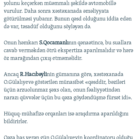
yolunu keçərkən müəmmalı şəkildə avtomobillə
vurulur. Daha sonra xəstəxanada əməliyyata
götürülməsi yubanır. Bunun qəsd olduğunu iddia edən
də var, təsadüf olduğunu söyləyən də.
Onun həmkarı
S.Qocamanlı
nın qənaətincə, bu suallara
cavab verməkdən ötrü ekspertiza aparılmalıdır və hərə
öz marağından çıxış etməməlidir.
Ancaq
R.Hacıbəyli
nin gümanına görə, xəstəxanada
O.Gülalıyevə göstərilən münasibət «qəsddir, bəziləri
üçün arzuolunmaz şəxs olan, onun fəaliyyətindən
narazı qüvvələr üçün bu qəza göydəndüşmə fürsət idi».
Hüquq-mühafizə orqanları isə araşdırma aparıldığını
bildirirlər.
Qəza baş verən gün O.Gülalıyevin koordinatoru olduğu