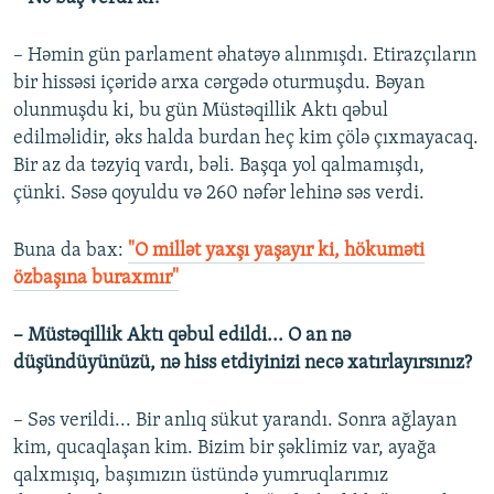
Auto
270p
360p
720p
720p
– Həmin gün parlament əhatəyə alınmışdı. Etirazçıların
1080p
bir hissəsi içəridə arxa cərgədə oturmuşdu. Bəyan
1080p
olunmuşdu ki, bu gün Müstəqillik Aktı qəbul
edilməlidir, əks halda burdan heç kim çölə çıxmayacaq.
Bir az da təzyiq vardı, bəli. Başqa yol qalmamışdı,
çünki. Səsə qoyuldu və 260 nəfər lehinə səs verdi.
Buna da bax:​
"O millət yaxşı yaşayır ki, hökuməti
özbaşına buraxmır"
– Müstəqillik Aktı qəbul edildi... O an nə
düşündüyünüzü, nə hiss etdiyinizi necə xatırlayırsınız?
– Səs verildi... Bir anlıq sükut yarandı. Sonra ağlayan
kim, qucaqlaşan kim. Bizim bir şəklimiz var, ayağa
qalxmışıq, başımızın üstündə yumruqlarımız