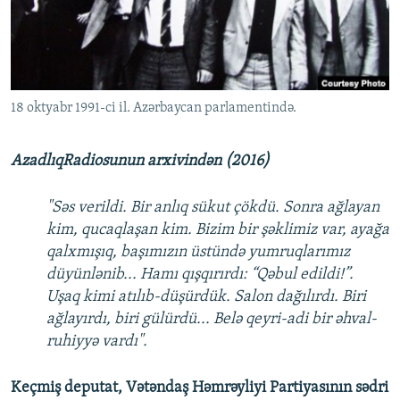
İNFOQRAFIKA
AZƏRBAYCAN ƏDƏBIYYATI KITABXANASI
MISSIYAMIZ
BIZI IZLƏ
KARIKATURA
İSLAM VƏ DEMOKRATIYA
PEŞƏ ETIKASI VƏ JURNALISTIKA STANDARTLARIMIZ
İZ - MƏDƏNIYYƏT PROQRAMI
MATERIALLARIMIZDAN ISTIFADƏ
18 oktyabr 1991-ci il. Azərbaycan parlamentində.
AZADLIQRADIOSU MOBIL TELEFONUNUZDA
RFE/RL-in bütün saytları
BIZIMLƏ ƏLAQƏ
AzadlıqRadiosunun arxivindən (2016)
XƏBƏR BÜLLETENLƏRIMIZ
"Səs verildi. Bir anlıq sükut çökdü. Sonra ağlayan
kim, qucaqlaşan kim. Bizim bir şəklimiz var, ayağa
qalxmışıq, başımızın üstündə yumruqlarımız
düyünlənib... Hamı qışqırırdı: “Qəbul edildi!”.
Uşaq kimi atılıb-düşürdük. Salon dağılırdı. Biri
ağlayırdı, biri gülürdü... Belə qeyri-adi bir əhval-
ruhiyyə vardı".
Keçmiş deputat, Vətəndaş Həmrəyliyi Partiyasının sədri