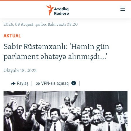
Keçid
linkləri
Əsas
2026, 08 Avqust, şənbə, Bakı vaxtı 08:20
məzmuna
GÜNDƏM
AKTUAL
qayıt
#İZAHLA
Əsas
Sabir Rüstəmxanlı: 'Həmin gün
KORRUPSIOMETR
naviqasiyaya
parlament əhatəyə alınmışdı...'
qayıt
#ƏSLINDƏ
Axtarışa
Oktyabr 18, 2022
FƏRQƏ BAX
keç
QANUNI DOĞRU
Paylaş
VPN-siz açmaq
ARAŞDIRMA
MULTIMEDIA
RADIO ARXIV
VIDEO
HAQQIMIZDA
FOTOQALEREYA
OXU ZALI