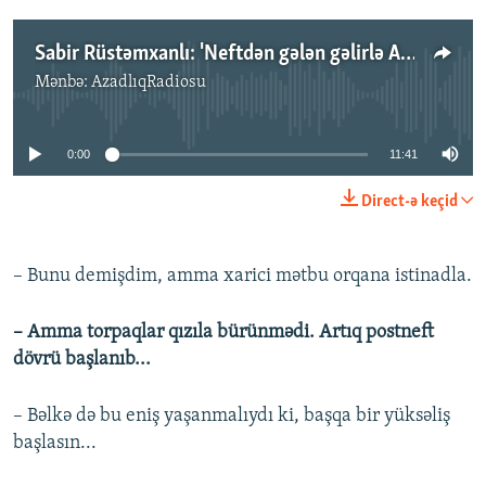
Sabir Rüstəmxanlı: 'Neftdən gələn gəlirlə Azərbaycanın torpaqlarını bir neçə millimetr qızıla bürümək olar...'
Mənbə:
AzadlıqRadiosu
No media source currently available
0:00
11:41
Direct-ə keçid
– Bunu demişdim, amma xarici mətbu orqana istinadla.
– Amma torpaqlar qızıla bürünmədi. Artıq postneft
dövrü başlanıb...
– Bəlkə də bu eniş yaşanmalıydı ki, başqa bir yüksəliş
başlasın...