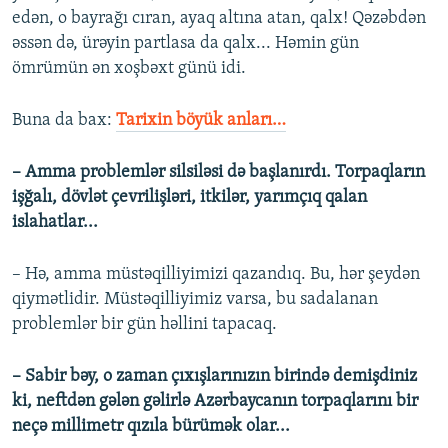
edən, o bayrağı cıran, ayaq altına atan, qalx! Qəzəbdən
əssən də, ürəyin partlasa da qalx... Həmin gün
ömrümün ən xoşbəxt günü idi.
Buna da bax:​
Tarixin böyük anları…
– Amma problemlər silsiləsi də başlanırdı. Torpaqların
işğalı, dövlət çevrilişləri, itkilər, yarımçıq qalan
islahatlar...
– Hə, amma müstəqilliyimizi qazandıq. Bu, hər şeydən
qiymətlidir. Müstəqilliyimiz varsa, bu sadalanan
problemlər bir gün həllini tapacaq.
– Sabir bəy, o zaman çıxışlarınızın birində demişdiniz
ki, neftdən gələn gəlirlə Azərbaycanın torpaqlarını bir
neçə millimetr qızıla bürümək olar...