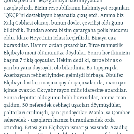
Qorbaçovu bir neçə günlüyə hakimiyyətdən
uzaqlaşdırdı. Bizim respublikanın hakimiyyət orqanları
“QKÇP”ni dəstəkləyən bəyanatla çıxış etdi. Amma biz
Xalq Cəbhəsi olaraq, bunun dövlət çevrilişi olduğunu
bildirdik. Bundan sonra bizim qərargaha polis hücumu
oldu. İdarə Heyətinin iclası keçirilirdi. Binaya qaz
buraxdılar. Hamını ordan çıxardılar. Bircə rəhmətlik
Elçibəylə məni ölümümüzə döydülər. Sonra hər ikimizin
başına 7 tikiş qoydular. Həkim dedi ki, zərbə bir az o
yan bu yana dəysəydi, ölə bilərdiniz. Bu tapşırıq da
Azərbaycan rəhbərliyindən gəlmişdi birbaşa. Əbülfəz
Elçibəyi dostları maşına qoyub qaçırsalar da, məni qan
içində ovaxtkı Oktyabr rayon milis idarəsinə apardılar.
Sonra deputat olduğumu bilib buraxdılar, amma mən
qaldım, 50 nəfərədək cəbhəçi uşaqları döymüşdülər,
paltarları cırılmışdı, qan içindəydilər. Mənlə İsa Qəmbər
səhərədək - uşaqların hamısı buraxılanadək orda
oturduq. Ertəsi gün Elçibəyin ismarışı əsasında Azadlıq