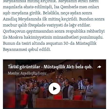
Meydanında mitinq keçirdik. Meydanın ətrafı hərbi
maşınlarla əhatə edilmişdi, İsa Qəmbərlə mən onları
aşıb meydana girdik. Beləliklə, neçə aydan sonra
Azadlıq Meydanında ilk mitinq keçirildi. Bundan sonra
məcbur qalıb fövqəladə vəziyyəti də ləğv etdilər.
Qorbaçovun qayıtmasından sonra respublika rəhbərliyi
ilə Moskva hakimiyyətinin münasibətləri pozulmuşdu.
Bunun da təsiri altında avqustun 30-da Müstəqillik
Bəyannaməsi qəbul edildi.
Tarixi görüntülər - Müstəqillik Aktı belə qəbul edildi
Mənbə:
AzadlıqRadiosu
No media source currently available