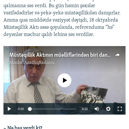
qalmasına səs verdi. Bu gün həmin şəxslər
vəzifədədirlər və yekə-yekə müstəqillikdən danışırlar.
Amma qısa müddətdə vəziyyət dəyişdi, 18 oktyabrda
Müstəqillik Aktı səsə qoyulanda, referenduma “hə”
deyənlər məcbur qalıb lehinə səs verdilər.
Müstəqillik Aktının müəlliflərindən biri danışır
Mənbə:
AzadlıqRadiosu
No media source currently available
Auto
0:00
4:32
270p
– Nə baş verdi ki?
360p