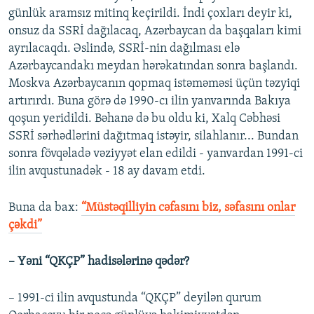
günlük aramsız mitinq keçirildi. İndi çoxları deyir ki,
onsuz da SSRİ dağılacaq, Azərbaycan da başqaları kimi
ayrılacaqdı. Əslində, SSRİ-nin dağılması elə
Azərbaycandakı meydan hərəkatından sonra başlandı.
Moskva Azərbaycanın qopmaq istəməməsi üçün təzyiqi
artırırdı. Buna görə də 1990-cı ilin yanvarında Bakıya
qoşun yeridildi. Bəhanə də bu oldu ki, Xalq Cəbhəsi
SSRİ sərhədlərini dağıtmaq istəyir, silahlanır... Bundan
sonra fövqəladə vəziyyət elan edildi - yanvardan 1991-ci
ilin avqustunadək - 18 ay davam etdi.
Buna da bax:​
“Müstəqilliyin cəfasını biz, səfasını onlar
çəkdi”
– Yəni “QKÇP” hadisələrinə qədər?
– 1991-ci ilin avqustunda “QKÇP” deyilən qurum