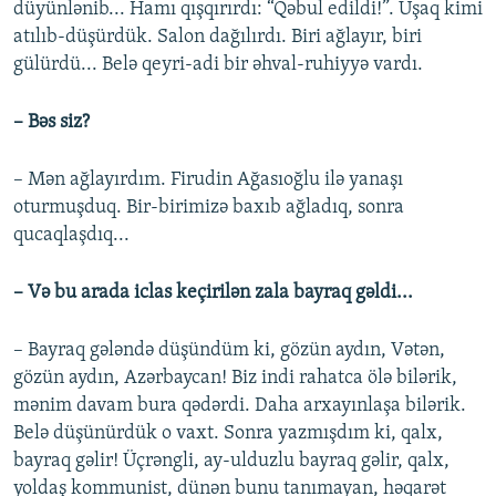
düyünlənib... Hamı qışqırırdı: “Qəbul edildi!”. Uşaq kimi
atılıb-düşürdük. Salon dağılırdı. Biri ağlayır, biri
gülürdü... Belə qeyri-adi bir əhval-ruhiyyə vardı.
– Bəs siz?
– Mən ağlayırdım. Firudin Ağasıoğlu ilə yanaşı
oturmuşduq. Bir-birimizə baxıb ağladıq, sonra
qucaqlaşdıq...
– Və bu arada iclas keçirilən zala bayraq gəldi...
– Bayraq gələndə düşündüm ki, gözün aydın, Vətən,
gözün aydın, Azərbaycan! Biz indi rahatca ölə bilərik,
mənim davam bura qədərdi. Daha arxayınlaşa bilərik.
Belə düşünürdük o vaxt. Sonra yazmışdım ki, qalx,
bayraq gəlir! Üçrəngli, ay-ulduzlu bayraq gəlir, qalx,
yoldaş kommunist, dünən bunu tanımayan, həqarət