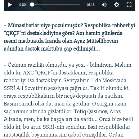
Auto
0:00
16:13
270p
– Münasibətlər niyə pozulmuşdu? Respublika rəhbərliyi
360p
“QKÇP”ni dəstəklədiyinə görə? Axı həmin günlərdə
576p
rəsmi mətbuatda İranda olan Ayaz Mütəllibovun
Auto
270p
360p
576p
adından dəstək məktubu çap edilmişdi...
– Özünün razılığı olmuşdu, ya yox, - bilmirəm. Məlum
oldu ki, AXC “QKÇP”ni dəstəkləmir, respublika
rəhbərliyi isə dəstəkləyir. Sentyabrın 1-də Moskvada
SSRİ Ali Sovetinin sessiyası çağrıldı. Təklif olundu ki,
oraya respublikaların bir neçə deputatı da qatılsın.
Başım sarıqlı olsa da, mən də getdim. O sarğını uzun
saçlarımın altında gizlətdilər. Tofiq Qasımov, Araz
Əlizadə, mən, bəlkə başqaları da vardı... Orda bizə bəlli
oldu ki, bu artıq SSRİ-nin sonudur. Bəzi respublikalar
müstəqillik bəyannaməsini qəbul etmişdilər. Ordan