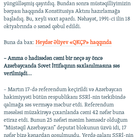
yüngülləşmiş qayıtdıq. Bundan sonra müstəqilliyimizin
bərpası haqqında Konstitusiya Aktını hazırlamağa
başladıq. Bu, xeyli vaxt apardı. Nəhayət, 1991-ci ilin 18
oktyabrında o sənəd qəbul edildi.
Buna da bax:​
Heydər Əliyev «QKÇP» haqqında
– Amma o hadisədən cəmi bir neçə ay öncə
Azərbaycanda Sovet İttifaqının saxlanılmasına səs
verilmişdi...
– Martın 17-də referendum keçirildi və Azərbaycan
hakimiyyəti bütün respublikanı SSRİ-nin tərkibində
qalmağa səs verməyə məcbur etdi. Referendum
məsələsi müzakirəyə çıxarılanda cəmi 42 nəfər buna
etiraz etdi. Bunun 25 nəfəri mənim həmsədr olduğum
“Müstəqil Azərbaycan” deputat blokunun üzvü idi, 17
nəfər bizə kənardan qoşulmuşdu. Yerdə qalanı SSRİ-nin