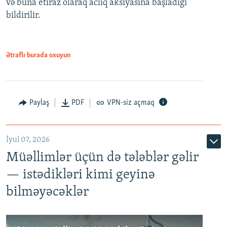
və buna etiraz olaraq aclıq aksiyasına başladığı
1080p
bildirilir.
Ətraflı burada oxuyun
Paylaş
PDF
VPN-siz açmaq
İyul 07, 2026
Müəllimlər üçün də tələblər gəlir
— istədikləri kimi geyinə
bilməyəcəklər