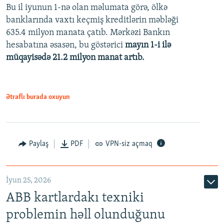
Bu il iyunun 1-nə olan məlumata görə, ölkə
360p
banklarında vaxtı keçmiş kreditlərin məbləği
480p
635.4 milyon manata çatıb. Mərkəzi Bankın
720p
hesabatına əsasən, bu göstərici
mayın 1-i ilə
müqayisədə 21.2 milyon manat artıb.
1080p
Ətraflı burada oxuyun
Auto
240p
360p
480p
Paylaş
PDF
VPN-siz açmaq
720p
1080p
İyun 25, 2026
ABB kartlardakı texniki
problemin həll olunduğunu