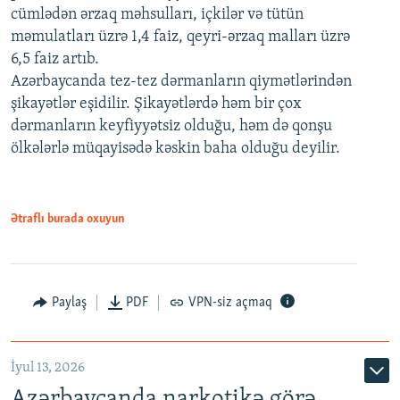
cümlədən ərzaq məhsulları, içkilər və tütün
məmulatları üzrə 1,4 faiz, qeyri-ərzaq malları üzrə
6,5 faiz artıb.
Azərbaycanda tez-tez dərmanların qiymətlərindən
şikayətlər eşidilir. Şikayətlərdə həm bir çox
dərmanların keyfiyyətsiz olduğu, həm də qonşu
ölkələrlə müqayisədə kəskin baha olduğu deyilir.
Ətraflı burada oxuyun
Paylaş
PDF
VPN-siz açmaq
İyul 13, 2026
Azərbaycanda narkotikə görə