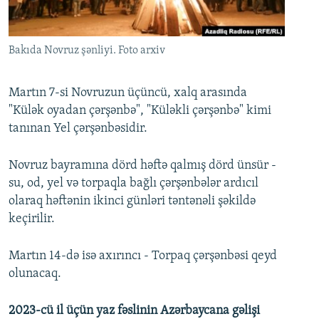
İNFOQRAFIKA
AZƏRBAYCAN ƏDƏBIYYATI KITABXANASI
MISSIYAMIZ
BIZI IZLƏ
KARIKATURA
İSLAM VƏ DEMOKRATIYA
PEŞƏ ETIKASI VƏ JURNALISTIKA STANDARTLARIMIZ
Bakıda Novruz şənliyi. Foto arxiv
İZ - MƏDƏNIYYƏT PROQRAMI
MATERIALLARIMIZDAN ISTIFADƏ
AZADLIQRADIOSU MOBIL TELEFONUNUZDA
RFE/RL-in bütün saytları
Martın 7-si Novruzun üçüncü, xalq arasında
"Külək oyadan çərşənbə", "Küləkli çərşənbə" kimi
BIZIMLƏ ƏLAQƏ
tanınan Yel çərşənbəsidir.
XƏBƏR BÜLLETENLƏRIMIZ
Novruz bayramına dörd həftə qalmış dörd ünsür -
su, od, yel və torpaqla bağlı çərşənbələr ardıcıl
olaraq həftənin ikinci günləri təntənəli şəkildə
keçirilir.
Martın 14-də isə axırıncı - Torpaq çərşənbəsi qeyd
olunacaq.
2023-cü il üçün yaz fəslinin Azərbaycana gəlişi