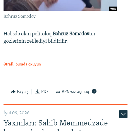
Bəhruz Səmədov
Həbsdə olan politoloq
Bəhruz Səmədov
un
gözlərinin zəiflədiyi bildirilir.
Ətraflı burada oxuyun
Paylaş
PDF
VPN-siz açmaq
İyul 09, 2026
Yaxınları: Sahib Məmmədzadə