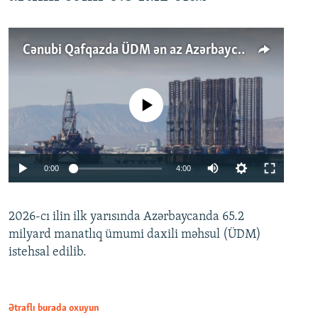
Cənubi Qafqazda ÜDM ən az Azərbaycanda artır: Qonşuları niyə Bakını qabaqlaya bilir?
No media source currently available
Auto
0:00
4:00
240p
2026-cı ilin ilk yarısında Azərbaycanda 65.2
360p
milyard manatlıq ümumi daxili məhsul (ÜDM)
480p
Auto
240p
360p
480p
istehsal edilib.
720p
720p
1080p
1080p
Ətraflı burada oxuyun