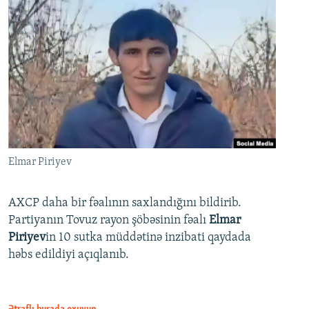
Elmar Piriyev
AXCP daha bir fəalının saxlandığını bildirib.
Partiyanın Tovuz rayon şöbəsinin fəalı
Elmar
Piriyev
in 10 sutka müddətinə inzibati qaydada
həbs edildiyi açıqlanıb.