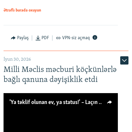
Ətraflı burada oxuyun
Paylaş
PDF
VPN-siz açmaq
İyun 30, 2026
Milli Məclis məcburi köçkünlərlə
bağlı qanuna dəyişiklik etdi
'Ya təklif olunan ev, ya status!' – Laçın köçkünü: 'Laçından başqa heç hara!'