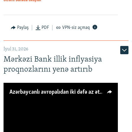
Ətraflı burada oxuyun
Paylaş
PDF
VPN-siz açmaq
İyul 31, 2026
Mərkəzi Bank illik inflyasiya
proqnozlarını yenə artırıb
Azərbaycanlı avropalıdan iki dəfə az ət yeyir, amma... 'Qiymət artımı qaçılmazdır'