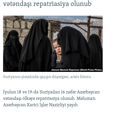
vətəndaşı repatriasiya olunub
Suriyanın şimalında qaçqın düşərgəsi, arxiv fotosu
İyulun 18 və 19-da Suriyadan 16 nəfər Azərbaycan
vətəndaşı ölkəyə repatriasiya olunub. Məlumatı
Azərbaycan Xarici İşlər Nazirliyi yayıb.