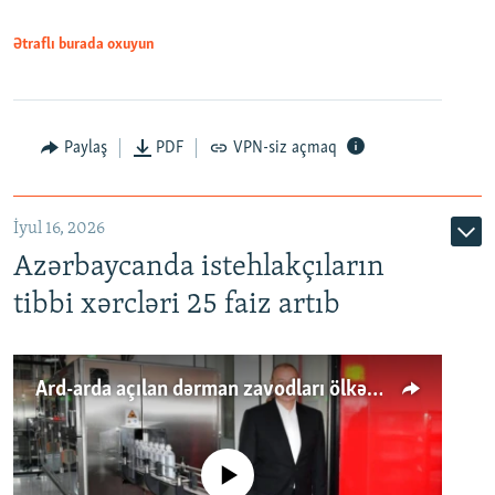
Ətraflı burada oxuyun
Paylaş
PDF
VPN-siz açmaq
İyul 16, 2026
Azərbaycanda istehlakçıların
tibbi xərcləri 25 faiz artıb
Ard-arda açılan dərman zavodları ölkənin tələbatını ödəyirmi?
No media source currently available