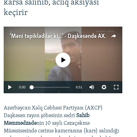
karsa salınıb, aclıq aksiyası
keçirir
'Məni təpiklədilər ki...' - Daşkəsəndə AXCP fəalının yaxınları onun həbsinə etiraz edirlər
No media source currently available
Auto
0:00
6:51
240p
Azərbaycan Xalq Cəbhəsi Partiyası (AXCP)
360p
Daşkəsən rayon şöbəsinin sədri
Sahib
480p
Auto
240p
360p
480p
Məmmədzadə
nin 10 saylı Cəzaçəkmə
720p
Müəssisəsində cərimə kamerasına (kars) salındığı
720p
1080p