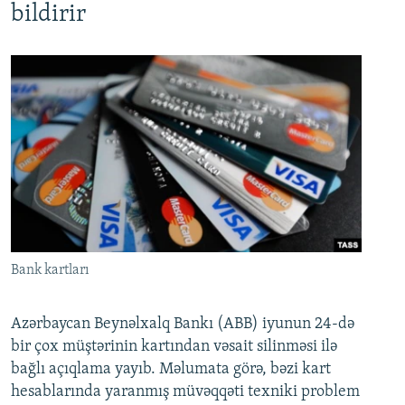
bildirir
Bank kartları
Azərbaycan Beynəlxalq Bankı (ABB) iyunun 24-də
bir çox müştərinin kartından vəsait silinməsi ilə
bağlı açıqlama yayıb. Məlumata görə, bəzi kart
hesablarında yaranmış müvəqqəti texniki problem