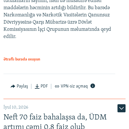
tutulanların sayının, həm də müsadirə edilən
maddələrin həcminin artdığı bildirilir. Bu barədə
Narkomanlığa və Narkotik Vasitələrin Qanunsuz
Dövriyyəsinə Qarşı Mübarizə üzrə Dövlət
Komissiyasının İşçi Qrupunun məlumatında qeyd
edilir.
Ətraflı burada oxuyun
Paylaş
PDF
VPN-siz açmaq
İyul 10, 2026
Neft 70 faiz bahalaşsa da, ÜDM
artımı cəmi 0.8 faiz olub