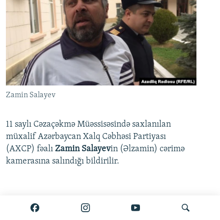
Zamin Salayev
11 saylı Cəzaçəkmə Müəssisəsində saxlanılan
müxalif Azərbaycan Xalq Cəbhəsi Partiyası
(AXCP) fəalı
Zamin Salayev
in (Əlzamin) cərimə
kamerasına salındığı bildirilir.
Ətraflı burada oxuyun