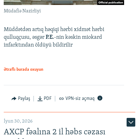
Müdafiə Nazirliyi
Müddətdən artıq həqiqi hərbi xidmət hərbi
qulluqçusu, əsgər
P.E.
-nin kəskin miokard
infarktından öldüyü bildirilir
Ətraflı burada oxuyun
Paylaş
PDF
VPN-siz açmaq
İyun 30, 2026
AXCP fəalına 2 il həbs cəzası