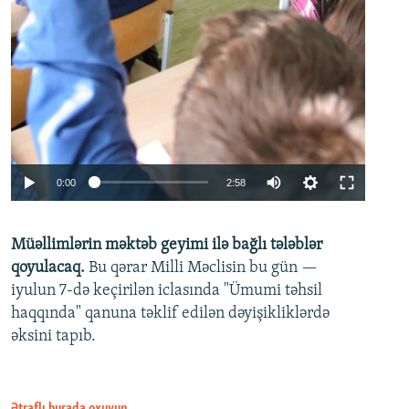
Auto
0:00
2:58
240p
Müəllimlərin məktəb geyimi ilə bağlı tələblər
360p
qoyulacaq.
Bu qərar Milli Məclisin bu gün —
480p
iyulun 7-də keçirilən iclasında "Ümumi təhsil
720p
haqqında" qanuna təklif edilən dəyişikliklərdə
əksini tapıb.
1080p
Ətraflı burada oxuyun