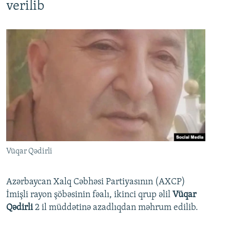
verilib
Vüqar Qədirli
Azərbaycan Xalq Cəbhəsi Partiyasının (AXCP)
İmişli rayon şöbəsinin fəalı, ikinci qrup əlil
Vüqar
Qədirli
2 il müddətinə azadlıqdan məhrum edilib.