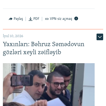
Paylaş
PDF
VPN-siz açmaq
İyul 10, 2026
Yaxınları: Bəhruz Səmədovun
gözləri xeyli zəifləyib