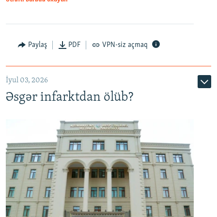
Auto
240p
360p
480p
Paylaş
PDF
VPN-siz açmaq
720p
1080p
İyul 03, 2026
Əsgər infarktdan ölüb?