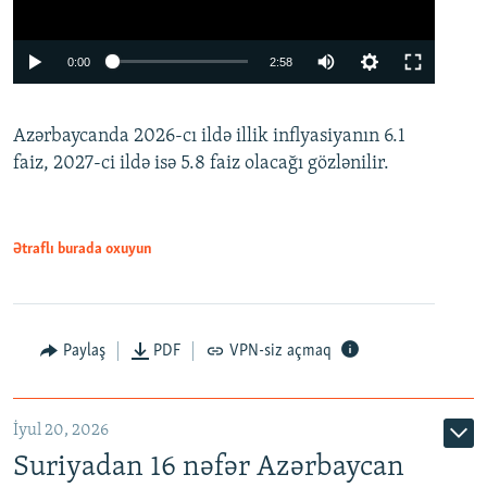
Auto
0:00
2:58
240p
Azərbaycanda 2026-cı ildə illik inflyasiyanın 6.1
360p
faiz, 2027-ci ildə isə 5.8 faiz olacağı gözlənilir.
480p
720p
1080p
Ətraflı burada oxuyun
Paylaş
PDF
VPN-siz açmaq
İyul 20, 2026
Auto
240p
360p
480p
Suriyadan 16 nəfər Azərbaycan
720p
1080p