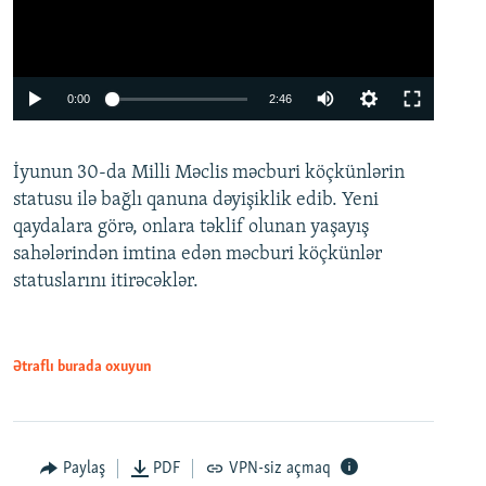
Auto
0:00
2:46
240p
İyunun 30-da Milli Məclis məcburi köçkünlərin
360p
statusu ilə bağlı qanuna dəyişiklik edib. Yeni
480p
qaydalara görə, onlara təklif olunan yaşayış
720p
sahələrindən imtina edən məcburi köçkünlər
statuslarını itirəcəklər.
1080p
Ətraflı burada oxuyun
Auto
240p
360p
480p
Paylaş
PDF
VPN-siz açmaq