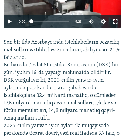
Auto
0:00
5:23
240p
Son bir ildə Azərbaycanda istehlakçıların
360p
əczaçılıq
məhsulları və tibbi ləvazimatlara çəkdiyi xərc 24,9
480p
Auto
240p
360p
480p
faiz artıb.
720p
Bu barədə Dövlət Statistika Komitəsinin (DSK) bu
720p
1080p
gün, iyulun 16-da yaydığı məlumatda bildirilir.
1080p
DSK vurğulayır ki, 2026-cı ilin yanvar-iyun
aylarında pərakəndə ticarət şəbəkəsində
istehlakçılara 32,4 milyard manatlıq, o cümlədən
17,6 milyard manatlıq ərzaq məhsulları, içkilər və
tütün məmulatları, 14,8 milyard manatlıq qeyri-
ərzaq malları satılıb.
2025-ci ilin yanvar-iyun ayları ilə müqayisədə
pərakəndə ticarət dövriyyəsi real ifadədə 3,7 faiz, o