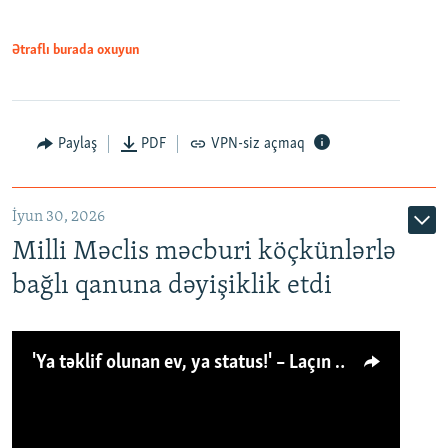
Ətraflı burada oxuyun
Paylaş
PDF
VPN-siz açmaq
İyun 30, 2026
Milli Məclis məcburi köçkünlərlə
bağlı qanuna dəyişiklik etdi
'Ya təklif olunan ev, ya status!' – Laçın köçkünü: 'Laçından başqa heç hara!'