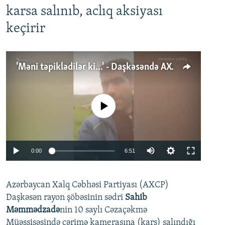
karsa salınıb, aclıq aksiyası
keçirir
'Məni təpiklədilər ki...' - Daşkəsəndə AXCP fəalının yaxınları onun həbsinə etiraz edirlər
No media source currently available
Auto
0:00
6:51
240p
Azərbaycan Xalq Cəbhəsi Partiyası (AXCP)
360p
Daşkəsən rayon şöbəsinin sədri
Sahib
480p
Auto
240p
360p
480p
Məmmədzadə
nin 10 saylı Cəzaçəkmə
720p
Müəssisəsində cərimə kamerasına (kars) salındığı