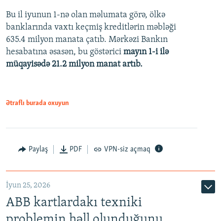
Bu il iyunun 1-nə olan məlumata görə, ölkə
360p
banklarında vaxtı keçmiş kreditlərin məbləği
480p
635.4 milyon manata çatıb. Mərkəzi Bankın
720p
hesabatına əsasən, bu göstərici
mayın 1-i ilə
müqayisədə 21.2 milyon manat artıb.
1080p
Ətraflı burada oxuyun
Auto
240p
360p
480p
Paylaş
PDF
VPN-siz açmaq
720p
1080p
İyun 25, 2026
ABB kartlardakı texniki
problemin həll olunduğunu