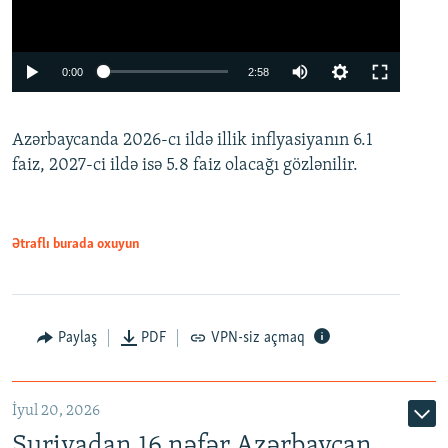
Auto
0:00
2:58
240p
Azərbaycanda 2026-cı ildə illik inflyasiyanın 6.1
360p
faiz, 2027-ci ildə isə 5.8 faiz olacağı gözlənilir.
480p
720p
1080p
Ətraflı burada oxuyun
Paylaş
PDF
VPN-siz açmaq
İyul 20, 2026
Auto
240p
360p
480p
Suriyadan 16 nəfər Azərbaycan