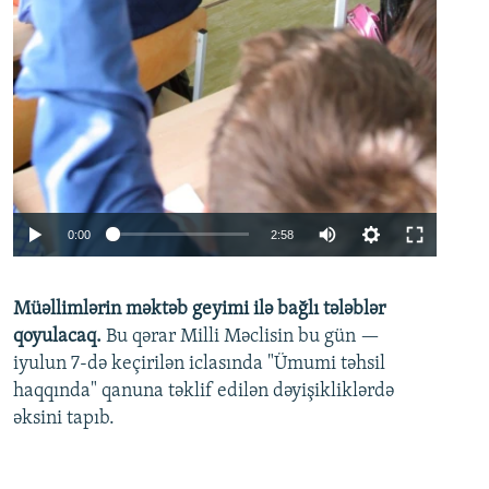
Auto
0:00
2:58
240p
Müəllimlərin məktəb geyimi ilə bağlı tələblər
360p
qoyulacaq.
Bu qərar Milli Məclisin bu gün —
480p
iyulun 7-də keçirilən iclasında "Ümumi təhsil
720p
haqqında" qanuna təklif edilən dəyişikliklərdə
əksini tapıb.
1080p