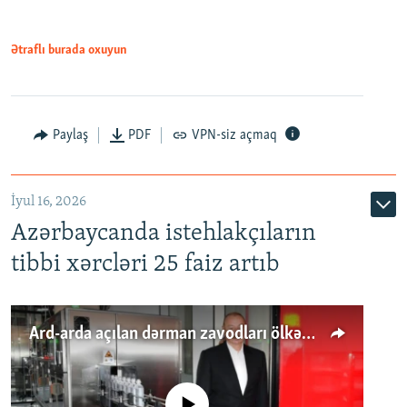
Ətraflı burada oxuyun
Paylaş
PDF
VPN-siz açmaq
İyul 16, 2026
Azərbaycanda istehlakçıların
tibbi xərcləri 25 faiz artıb
Ard-arda açılan dərman zavodları ölkənin tələbatını ödəyirmi?
No media source currently available