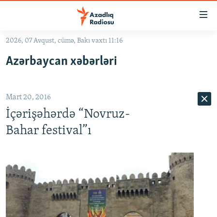
Keçid
linkləri
Əsas
2026, 07 Avqust, cümə, Bakı vaxtı 11:16
məzmuna
GÜNDƏM
Azərbaycan xəbərləri
qayıt
#İZAHLA
Əsas
KORRUPSIOMETR
naviqasiyaya
Mart 20, 2016
qayıt
#ƏSLINDƏ
Axtarışa
İçərişəhərdə “Novruz-
FƏRQƏ BAX
keç
Bahar festival”ı
QANUNI DOĞRU
ARAŞDIRMA
MULTIMEDIA
RADIO ARXIV
VIDEO
HAQQIMIZDA
FOTOQALEREYA
OXU ZALI