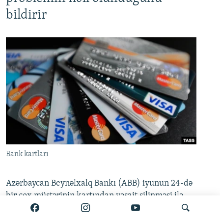
bildirir
Bank kartları
Azərbaycan Beynəlxalq Bankı (ABB) iyunun 24-də
bir çox müştərinin kartından vəsait silinməsi ilə
bağlı açıqlama yayıb. Məlumata görə, bəzi kart