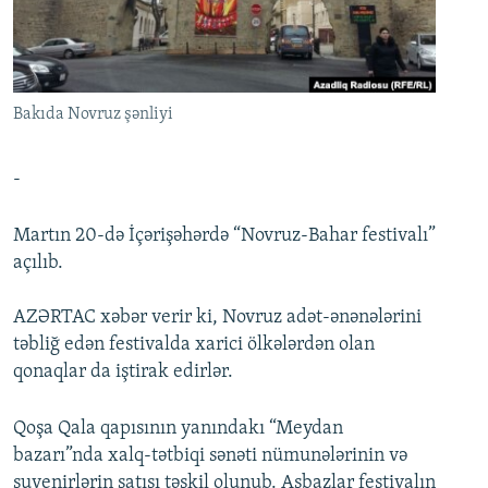
İNFOQRAFIKA
AZƏRBAYCAN ƏDƏBIYYATI KITABXANASI
MISSIYAMIZ
BIZI IZLƏ
KARIKATURA
İSLAM VƏ DEMOKRATIYA
PEŞƏ ETIKASI VƏ JURNALISTIKA STANDARTLARIMIZ
İZ - MƏDƏNIYYƏT PROQRAMI
MATERIALLARIMIZDAN ISTIFADƏ
Bakıda Novruz şənliyi
AZADLIQRADIOSU MOBIL TELEFONUNUZDA
RFE/RL-in bütün saytları
BIZIMLƏ ƏLAQƏ
-
XƏBƏR BÜLLETENLƏRIMIZ
Martın 20-də İçərişəhərdə “Novruz-Bahar festivalı”
açılıb.
AZƏRTAC xəbər verir ki, Novruz adət-ənənələrini
təbliğ edən festivalda xarici ölkələrdən olan
qonaqlar da iştirak edirlər.
Qoşa Qala qapısının yanındakı “Meydan
bazarı”nda xalq-tətbiqi sənəti nümunələrinin və
suvenirlərin satışı təşkil olunub. Aşbazlar festivalın