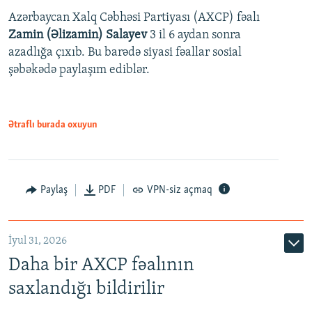
Azərbaycan Xalq Cəbhəsi Partiyası (AXCP) fəalı
Zamin (Əlizamin) Salayev
3 il 6 aydan sonra
azadlığa çıxıb. Bu barədə siyasi fəallar sosial
şəbəkədə paylaşım ediblər.
Ətraflı burada oxuyun
Paylaş
PDF
VPN-siz açmaq
İyul 31, 2026
Daha bir AXCP fəalının
saxlandığı bildirilir