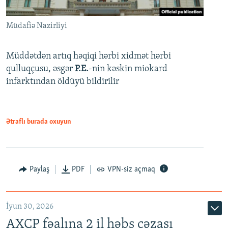
Müdafiə Nazirliyi
Müddətdən artıq həqiqi hərbi xidmət hərbi
qulluqçusu, əsgər
P.E.
-nin kəskin miokard
infarktından öldüyü bildirilir
Ətraflı burada oxuyun
Paylaş
PDF
VPN-siz açmaq
İyun 30, 2026
AXCP fəalına 2 il həbs cəzası