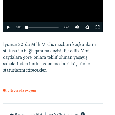
Auto
0:00
2:46
240p
İyunun 30-da Milli Məclis məcburi köçkünlərin
360p
statusu ilə bağlı qanuna dəyişiklik edib. Yeni
480p
qaydalara görə, onlara təklif olunan yaşayış
720p
sahələrindən imtina edən məcburi köçkünlər
statuslarını itirəcəklər.
1080p
Ətraflı burada oxuyun
Auto
240p
360p
480p
Paylaş
PDF
VPN-siz açmaq