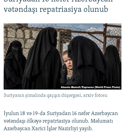
720p
1080p
vətəndaşı repatriasiya olunub
Suriyanın şimalında qaçqın düşərgəsi, arxiv fotosu
İyulun 18 və 19-da Suriyadan 16 nəfər Azərbaycan
vətəndaşı ölkəyə repatriasiya olunub. Məlumatı
Azərbaycan Xarici İşlər Nazirliyi yayıb.