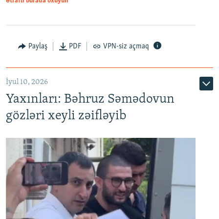
Ətraflı burada oxuyun
Paylaş
PDF
VPN-siz açmaq
İyul 10, 2026
Yaxınları: Bəhruz Səmədovun
gözləri xeyli zəifləyib