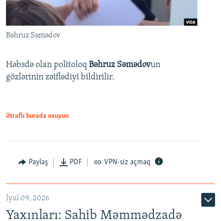
Bəhruz Səmədov
Həbsdə olan politoloq
Bəhruz Səmədov
un
gözlərinin zəiflədiyi bildirilir.
Ətraflı burada oxuyun
Paylaş
PDF
VPN-siz açmaq
İyul 09, 2026
Yaxınları: Sahib Məmmədzadə