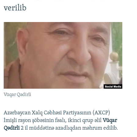
verilib
Vüqar Qədirli
Azərbaycan Xalq Cəbhəsi Partiyasının (AXCP)
İmişli rayon şöbəsinin fəalı, ikinci qrup əlil
Vüqar
Qədirli
2 il müddətinə azadlıqdan məhrum edilib.