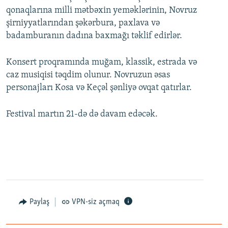
qonaqlarına milli mətbəxin yeməklərinin, Novruz
şirniyyatlarından şəkərbura, paxlava və
badamburanın dadına baxmağı təklif edirlər.
Konsert proqramında muğam, klassik, estrada və
caz musiqisi təqdim olunur. Novruzun əsas
personajları Kosa və Keçəl şənliyə ovqat qatırlar.
Festival martın 21-də də davam edəcək.
Paylaş
VPN-siz açmaq