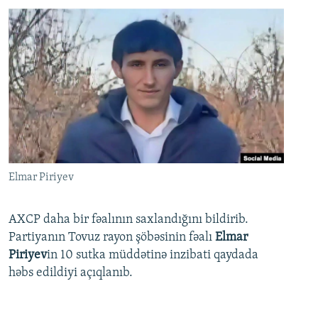
Elmar Piriyev
AXCP daha bir fəalının saxlandığını bildirib.
Partiyanın Tovuz rayon şöbəsinin fəalı
Elmar
Piriyev
in 10 sutka müddətinə inzibati qaydada
həbs edildiyi açıqlanıb.