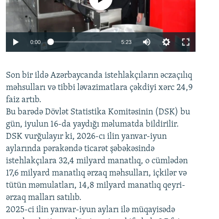
Auto
0:00
5:23
240p
Son bir ildə Azərbaycanda istehlakçıların
360p
əczaçılıq
məhsulları və tibbi ləvazimatlara çəkdiyi xərc 24,9
480p
Auto
240p
360p
480p
faiz artıb.
720p
Bu barədə Dövlət Statistika Komitəsinin (DSK) bu
720p
1080p
gün, iyulun 16-da yaydığı məlumatda bildirilir.
1080p
DSK vurğulayır ki, 2026-cı ilin yanvar-iyun
aylarında pərakəndə ticarət şəbəkəsində
istehlakçılara 32,4 milyard manatlıq, o cümlədən
17,6 milyard manatlıq ərzaq məhsulları, içkilər və
tütün məmulatları, 14,8 milyard manatlıq qeyri-
ərzaq malları satılıb.
2025-ci ilin yanvar-iyun ayları ilə müqayisədə