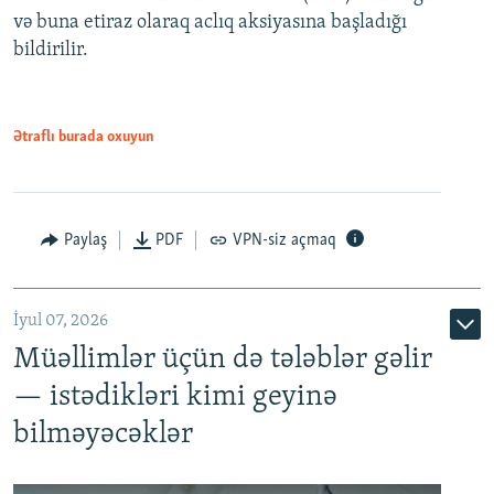
720p
1080p
və buna etiraz olaraq aclıq aksiyasına başladığı
1080p
bildirilir.
Ətraflı burada oxuyun
Paylaş
PDF
VPN-siz açmaq
İyul 07, 2026
Müəllimlər üçün də tələblər gəlir
— istədikləri kimi geyinə
bilməyəcəklər