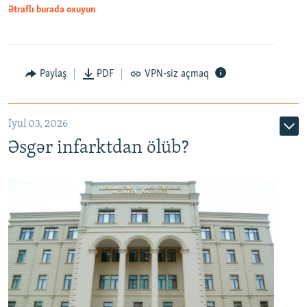
Ətraflı burada oxuyun
Auto
240p
360p
480p
Paylaş
PDF
VPN-siz açmaq
720p
1080p
İyul 03, 2026
Əsgər infarktdan ölüb?