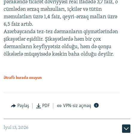
pərakəndə ticarət dövriyyəsi real ifadədə 3,7 faiz, o
cümlədən ərzaq məhsulları, içkilər və tütün
məmulatları üzrə 1,4 faiz, qeyri-ərzaq malları üzrə
6,5 faiz artıb.
Azərbaycanda tez-tez dərmanların qiymətlərindən
şikayətlər eşidilir. Şikayətlərdə həm bir çox
dərmanların keyfiyyətsiz olduğu, həm də qonşu
ölkələrlə müqayisədə kəskin baha olduğu deyilir.
Ətraflı burada oxuyun
Paylaş
PDF
VPN-siz açmaq
İyul 13, 2026