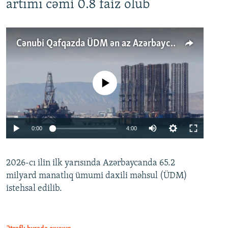
artımı cəmi 0.8 faiz olub
Cənubi Qafqazda ÜDM ən az Azərbaycanda artır: Qonşuları niyə Bakını qabaqlaya bilir?
No media source currently available
Auto
0:00
4:00
240p
2026-cı ilin ilk yarısında Azərbaycanda 65.2
360p
milyard manatlıq ümumi daxili məhsul (ÜDM)
480p
Auto
240p
360p
480p
istehsal edilib.
720p
720p
1080p
1080p