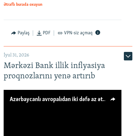
Ətraflı burada oxuyun
Paylaş
PDF
VPN-siz açmaq
İyul 31, 2026
Mərkəzi Bank illik inflyasiya
proqnozlarını yenə artırıb
Azərbaycanlı avropalıdan iki dəfə az ət yeyir, amma... 'Qiymət artımı qaçılmazdır'