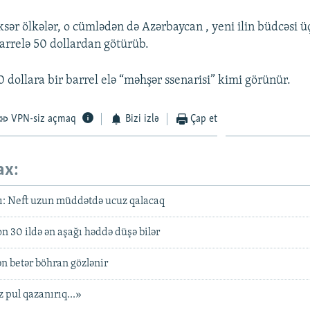
ksər ölkələr, o cümlədən də Azərbaycan , yeni ilin büdcəsi ü
barrelə 50 dollardan götürüb.
0 dollara bir barrel elə “məhşər ssenarisi” kimi görünür.
VPN-siz açmaq
Bizi izlə
Çap et
ax:
ı: Neft uzun müddətdə ucuz qalacaq
n 30 ildə ən aşağı həddə düşə bilər
ən betər böhran gözlənir
 pul qazanırıq...»