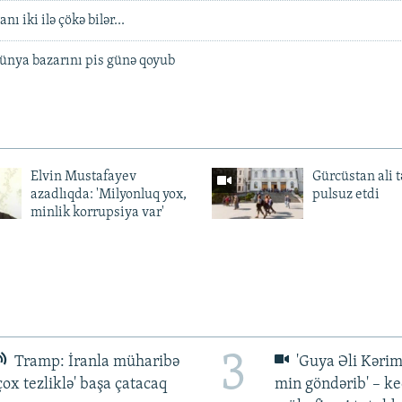
ı iki ilə çökə bilər...
ünya bazarını pis günə qoyub
Elvin Mustafayev
Gürcüstan ali t
azadlıqda: 'Milyonluq yox,
pulsuz etdi
minlik korrupsiya var'
3
Tramp: İranla müharibə
'Guya Əli Kərim
çox tezliklə' başa çatacaq
min göndərib' – k