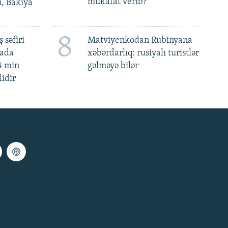
mükafat verib?'
u, Bakıya
8
 səfiri
Matviyenkodan Rubinyana
mada
xəbərdarlıq: rusiyalı turistlər
4 min
gəlməyə bilər
lidir