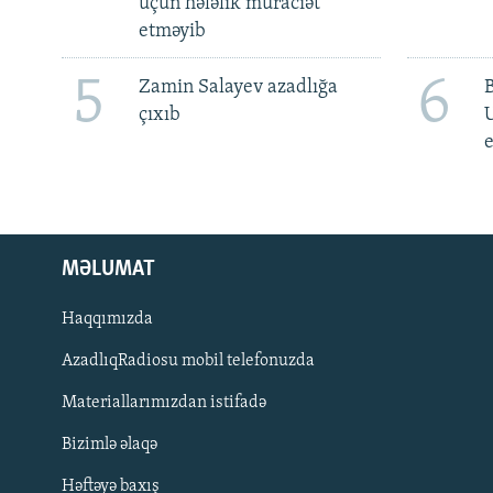
üçün hələlik müraciət
etməyib
5
6
Zamin Salayev azadlığa
çıxıb
e
MƏLUMAT
Haqqımızda
AzadlıqRadiosu mobil telefonuzda
Materiallarımızdan istifadə
BIZI IZLƏ
Bizimlə əlaqə
Həftəyə baxış