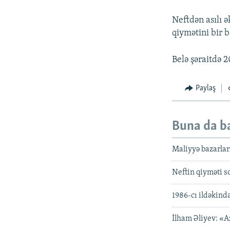
Neftdən asılı ə
qiymətini bir 
Belə şəraitdə 2
Paylaş
Buna da b
Maliyyə bazarlar
Neftin qiyməti so
1986-cı ildəkind
İlham Əliyev: «Az