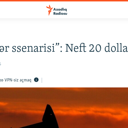
r ssenarisi”: Neft 20 doll
5
VPN-siz açmaq