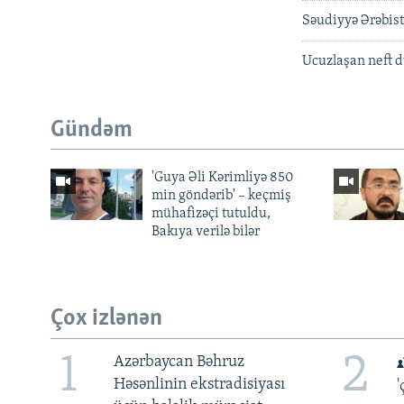
Səudiyyə Ərəbistan
Ucuzlaşan neft d
Gündəm
'Guya Əli Kərimliyə 850
min göndərib' – keçmiş
mühafizəçi tutuldu,
Bakıya verilə bilər
Çox izlənən
1
2
Azərbaycan Bəhruz
Həsənlinin ekstradisiyası
'