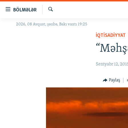
Keçid
BÖLMƏLƏR
linkləri
Axtar
Əsas
2026, 08 Avqust, şənbə, Bakı vaxtı 19:25
GÜNDƏM
məzmuna
İQTISADIYYAT
#İZAHLA
qayıt
Əsas
“Məhşə
KORRUPSIOMETR
naviqasiyaya
#ƏSLINDƏ
qayıt
Sentyabr 12, 201
Axtarışa
FƏRQƏ BAX
keç
QANUNI DOĞRU
Paylaş
ARAŞDIRMA
MULTIMEDIA
RADIO ARXIV
VIDEO
HAQQIMIZDA
FOTOQALEREYA
OXU ZALI