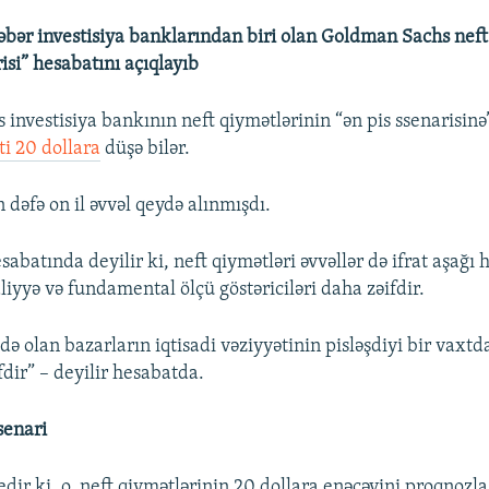
bər investisiya banklarından biri olan Goldman Sachs neft
isi” hesabatını açıqlayıb
investisiya bankının neft qiymətlərinin “ən pis ssenarisinə
ti 20 dollara
düşə bilər.
 dəfə on il əvvəl qeydə alınmışdı.
batında deyilir ki, neft qiymətləri əvvəllər də ifrat aşağı 
iyyə və fundamental ölçü göstəriciləri daha zəifdir.
ə olan bazarların iqtisadi vəziyyətinin pisləşdiyi bir vaxtd
ifdir” – deyilir hesabatda.
senari
dir ki, o, neft qiymətlərinin 20 dollara enəcəyini proqnozl