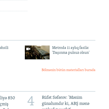
əhsili
Metroda 11 aylıq fasilə:
'Daşınma pulsuz olsun'
Bölmənin bütün materialları burada
4
Rüfət Səfərov: 'Mənim
liyə 850
günahımdır ki, ABŞ mənə
eçmiş