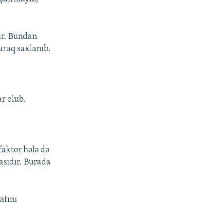
ır. Bundan
araq saxlanıb.
ar olub.
faktor hələ də
asıdır. Burada
atını