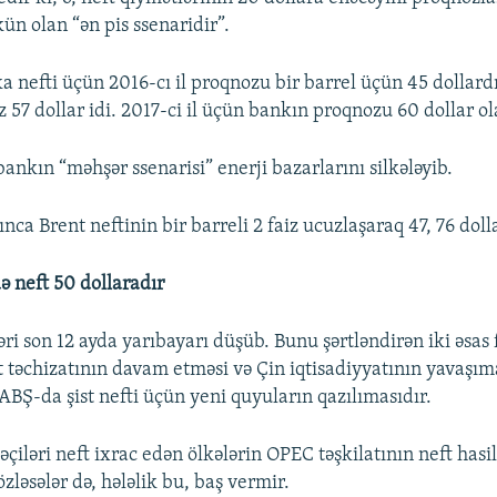
n olan “ən pis ssenaridir”.
 nefti üçün 2016-cı il proqnozu bir barrel üçün 45 dollard
 57 dollar idi. 2017-ci il üçün bankın proqnozu 60 dollar ol
ankın “məhşər ssenarisi” enerji bazarlarını silkələyib.
nca Brent neftinin bir barreli 2 faiz ucuzlaşaraq 47, 76 doll
ə neft 50 dollaradır
ri son 12 ayda yarıbayarı düşüb. Bunu şərtləndirən iki əsas 
at təchizatının davam etməsi və Çin iqtisadiyyatının yavaşım
ABŞ-da şist nefti üçün yeni quyuların qazılımasıdır.
iləri neft ixrac edən ölkələrin OPEC təşkilatının neft hasil
zləsələr də, hələlik bu, baş vermir.