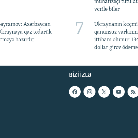
mühafizəçi tutuld
verilə bilər
7
Bayramov: Azərbaycan
Ukraynanın keçmiş
Ukraynaya qaz tədarük
qanunsuz varlan
tməyə hazırdır
ittiham olunur: 13
dollar girov ödəmə
BIZI IZLƏ