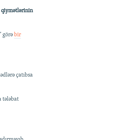
 qiymətlərinin
” görə
bir
hədlərə çatıbsa
a tələbat
aşdırmayıb,