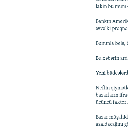
lakin bu mümkü
Bankın Amerika
əvvəlki proqnoz
Bununla belə, b
Bu xəbərin ardı
Yeni büdcələrd
Neftin qiymətlə
bazarların ifr
üçüncü faktor 
Bazar müşahidəç
azaldacağını gö