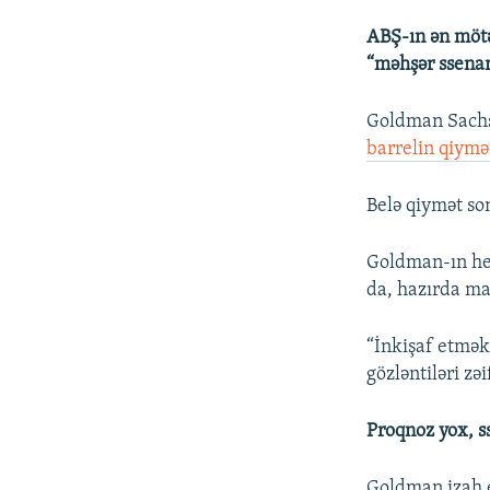
ABŞ-ın ən mötə
“məhşər ssenar
Goldman Sachs 
barrelin qiymə
Belə qiymət son
Goldman-ın hesa
da, hazırda mal
“İnkişaf etməkd
gözləntiləri zə
Proqnoz yox, s
Goldman izah e