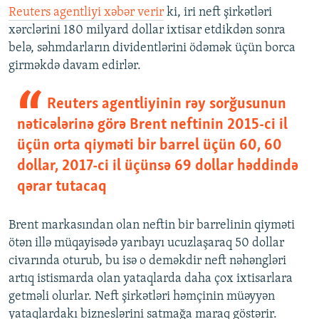
Reuters agentliyi xəbər verir
ki, iri neft şirkətləri
xərclərini 180 milyard dollar ixtisar etdikdən sonra
belə, səhmdarların dividentlərini ödəmək üçün borca
girməkdə davam edirlər.
Reuters agentliyinin rəy sorğusunun
nəticələrinə görə Brent neftinin 2015-ci il
üçün orta qiyməti bir barrel üçün 60, 60
dollar, 2017-ci il üçünsə 69 dollar həddində
qərar tutacaq
Brent markasından olan neftin bir barrelinin qiyməti
ötən illə müqayisədə yarıbayı ucuzlaşaraq 50 dollar
civarında oturub, bu isə o deməkdir neft nəhəngləri
artıq istismarda olan yataqlarda daha çox ixtisarlara
getməli olurlar. Neft şirkətləri həmçinin müəyyən
yataqlardakı bizneslərini satmağa maraq göstərir.