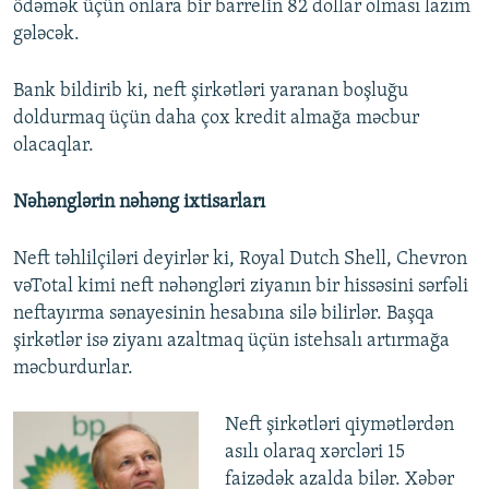
ödəmək üçün onlara bir barrelin 82 dollar olması lazım
gələcək.
Bank bildirib ki, neft şirkətləri yaranan boşluğu
doldurmaq üçün daha çox kredit almağa məcbur
olacaqlar.
Nəhənglərin nəhəng ixtisarları
Neft təhlilçiləri deyirlər ki, Royal Dutch Shell, Chevron
vəTotal kimi neft nəhəngləri ziyanın bir hissəsini sərfəli
neftayırma sənayesinin hesabına silə bilirlər. Başqa
şirkətlər isə ziyanı azaltmaq üçün istehsalı artırmağa
məcburdurlar.
Neft şirkətləri qiymətlərdən
asılı olaraq xərcləri 15
faizədək azalda bilər. Xəbər