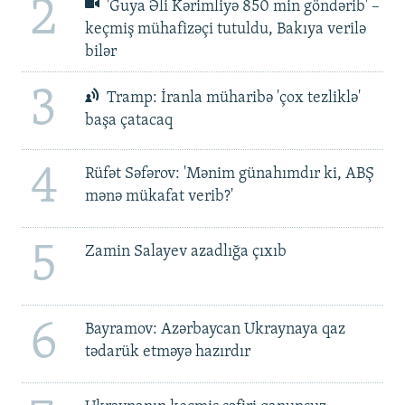
2
'Guya Əli Kərimliyə 850 min göndərib' –
keçmiş mühafizəçi tutuldu, Bakıya verilə
bilər
3
Tramp: İranla müharibə 'çox tezliklə'
başa çatacaq
4
Rüfət Səfərov: 'Mənim günahımdır ki, ABŞ
mənə mükafat verib?'
5
Zamin Salayev azadlığa çıxıb
6
Bayramov: Azərbaycan Ukraynaya qaz
tədarük etməyə hazırdır