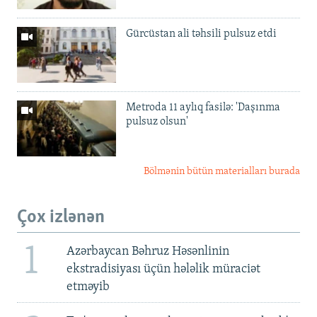
Gürcüstan ali təhsili pulsuz etdi
Metroda 11 aylıq fasilə: 'Daşınma
pulsuz olsun'
Bölmənin bütün materialları burada
Çox izlənən
1
Azərbaycan Bəhruz Həsənlinin
ekstradisiyası üçün hələlik müraciət
etməyib