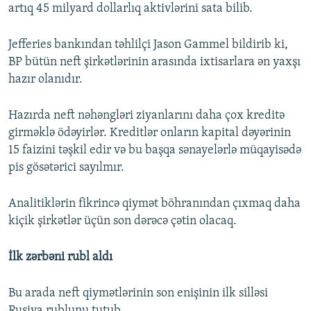
artıq 45 milyard dollarlıq aktivlərini sata bilib.
Jefferies bankından təhlilçi Jason Gammel bildirib ki,
BP bütün neft şirkətlərinin arasında ixtisarlara ən yaxşı
hazır olanıdır.
Hazırda neft nəhəngləri ziyanlarını daha çox kreditə
girməklə ödəyirlər. Kreditlər onların kapital dəyərinin
15 faizini təşkil edir və bu başqa sənayelərlə müqayisədə
pis gösətərici sayılmır.
Analitiklərin fikrincə qiymət böhranından çıxmaq daha
kiçik şirkətlər üçün son dərəcə çətin olacaq.
İlk zərbəni rubl aldı
Bu arada neft qiymətlərinin son enişinin ilk silləsi
Rusiya rublunu tutub.