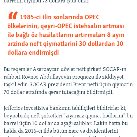
barrelin qiyməti 73 dollara çata bilər.
1985-ci ilin sonlarında OPEC
ölkələrinin, qeyri-OPEC istehsalın artması
ilə bağlı öz hasilatlarını artırmaları 8 ayın
ərzində neft qiymətlərini 30 dollardan 10
dollara endirmişdi
Bu rəqəmlər Azərbaycan dövlət neft şirkəti SOCAR-ın
rəhbəri Rövnəq Abdullayevin proqnozu ilə ziddiyyət
təşkil edir. SOCAR prezidenti Brent nefti üçün qiymətin
70 dollar ətrafında qərar tutacağını bildirmişdi.
Jefferies investisiya bankının təhlilçiləri bildirirlər ki,
beynəlxalq neft şirkətləri “ziyansız qiymət hədlərini” bir
barrel üçün 10 dollar da aşağı salıblar. Lakin hətta bu
halda da 2016-cı ildə bütün xərc və dividentlərini