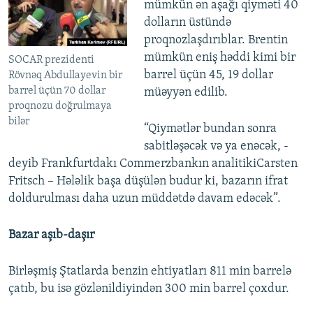
mümkün ən aşağı qiyməti 40
dolların üstündə
proqnozlaşdırıblar. Brentin
mümkün eniş həddi kimi bir
SOCAR prezidenti
barrel üçün 45, 19 dollar
Rövnəq Abdullayevin bir
barrel üçün 70 dollar
müəyyən edilib.
proqnozu doğrulmaya
bilər
“Qiymətlər bundan sonra
sabitləşəcək və ya enəcək, -
deyib Frankfurtdakı Commerzbankın analitikiCarsten
Fritsch – Hələlik başa düşülən budur ki, bazarın ifrat
doldurulması daha uzun müddətdə davam edəcək”.
Bazar aşıb-daşır
Birləşmiş Ştatlarda benzin ehtiyatları 811 min barrelə
çatıb, bu isə gözlənildiyindən 300 min barrel çoxdur.