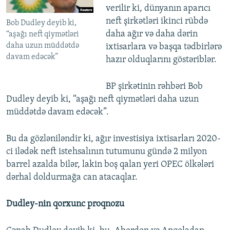
verilir ki, dünyanın aparıcı
neft şirkətləri ikinci rübdə
Bob Dudley deyib ki,
daha ağır və daha dərin
“aşağı neft qiymətləri
daha uzun müddətdə
ixtisarlara və başqa tədbirlərə
davam edəcək”
hazır olduqlarını göstəriblər.
BP şirkətinin rəhbəri Bob
Dudley deyib ki, “aşağı neft qiymətləri daha uzun
müddətdə davam edəcək”.
Bu da gözləniləndir ki, ağır investisiya ixtisarları 2020-
ci ilədək neft istehsalının tutumunu gündə 2 milyon
barrel azalda bilər, lakin boş qalan yeri OPEC ölkələri
dərhal doldurmağa can atacaqlar.
Dudley-nin qorxunc proqnozu