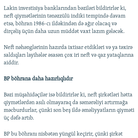
Lakin investisiya banklarından bəziləri bildirirlər ki,
neft qiymətlərinin tənəzzülü indiki tempində davam
etsə, böhran 1986-cı ildəkindən də ağır olacaq və
dirçəliş üçün daha uzun müddət vaxt lazım gələcək.
Neft nəhənglərinin hazırda ixtisar etdikləri və ya təxirə
saldıqları layihələr əsasən çox iri neft və qaz yataqlarına
aiddir.
BP böhrana daha hazırlıqlıdır
Bəzi müşahidəçilər isə bildirirlər ki, neft şirkətləri hətta
qiymətlərdən asılı olmayaraq da səmərəliyi artırmağa
məcburdurlar, çünki son beş ildə əməliyyatların qiyməti
üç dəfə artıb.
BP bu böhranı nisbətən yüngül keçirir, çünki şirkət