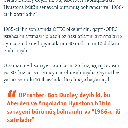
Cənab Dudley deyib ki, bu, Aberden və Anqoladan
Hyustona bütün sənayeni bürümüş böhrandır və “1986-
cı ili xatırladır”.
1985-ci ilin sonlarında OPEC ölkələrinin, qeyri-OPEC
istehsalın artması ilə bağlı öz hasilatlarını artırmaları 8
ayın ərzində neft qiymətlərini 30 dollardan 10 dollara
endirmişdi.
O zaman neft sənayesi xərclərini 25 faiz, işçi qüvvəsini
isə 30 faiz ixtisar etməyə məcbur olmuşdu. Qiymətlər
yalnız sonrakı 10 il ərzində dirçəlməyə başlamışdı.
BP rəhbəri Bob Dudley deyib ki, bu,
Aberden və Anqoladan Hyustona bütün
sənayeni bürümüş böhrandır və “1986-cı ili
xatırladır”