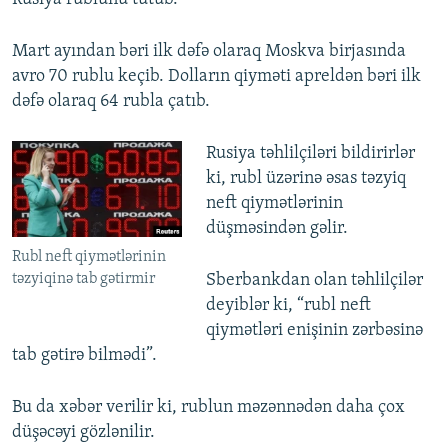
Mart ayından bəri ilk dəfə olaraq Moskva birjasında
avro 70 rublu keçib. Dolların qiyməti apreldən bəri ilk
dəfə olaraq 64 rubla çatıb.
Rusiya təhlilçiləri bildirirlər
ki, rubl üzərinə əsas təzyiq
neft qiymətlərinin
düşməsindən gəlir.
Rubl neft qiymətlərinin
təzyiqinə tab gətirmir
Sberbankdan olan təhlilçilər
deyiblər ki, “rubl neft
qiymətləri enişinin zərbəsinə
tab gətirə bilmədi”.
Bu da xəbər verilir ki, rublun məzənnədən daha çox
düşəcəyi gözlənilir.