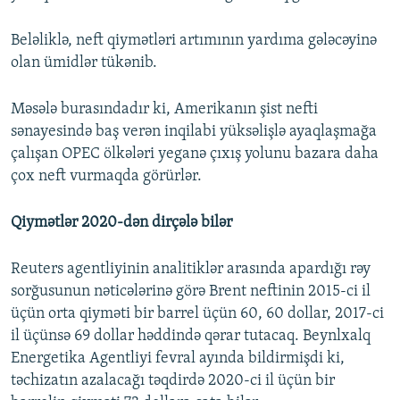
Beləliklə, neft qiymətləri artımının yardıma gələcəyinə
olan ümidlər tükənib.
Məsələ burasındadır ki, Amerikanın şist nefti
sənayesində baş verən inqilabi yüksəlişlə ayaqlaşmağa
çalışan OPEC ölkələri yeganə çıxış yolunu bazara daha
çox neft vurmaqda görürlər.
Qiymətlər 2020-dən dirçələ bilər
Reuters agentliyinin analitiklər arasında apardığı rəy
sorğusunun nəticələrinə görə Brent neftinin 2015-ci il
üçün orta qiyməti bir barrel üçün 60, 60 dollar, 2017-ci
il üçünsə 69 dollar həddində qərar tutacaq. Beynlxalq
Energetika Agentliyi fevral ayında bildirmişdi ki,
təchizatın azalacağı təqdirdə 2020-ci il üçün bir