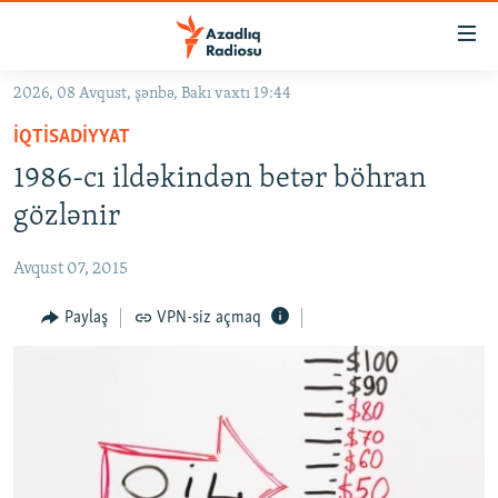
Keçid
linkləri
Əsas
2026, 08 Avqust, şənbə, Bakı vaxtı 19:44
məzmuna
GÜNDƏM
İQTISADIYYAT
qayıt
#İZAHLA
Əsas
1986-cı ildəkindən betər böhran
KORRUPSIOMETR
naviqasiyaya
gözlənir
qayıt
#ƏSLINDƏ
Axtarışa
Avqust 07, 2015
FƏRQƏ BAX
keç
QANUNI DOĞRU
Paylaş
VPN-siz açmaq
ARAŞDIRMA
MULTIMEDIA
RADIO ARXIV
VIDEO
HAQQIMIZDA
FOTOQALEREYA
OXU ZALI