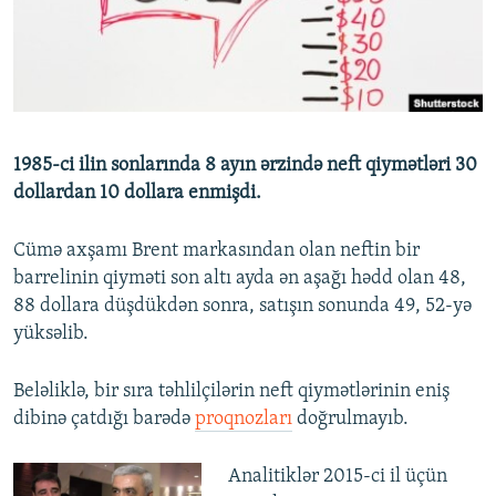
İNFOQRAFIKA
AZƏRBAYCAN ƏDƏBIYYATI KITABXANASI
MISSIYAMIZ
BIZI IZLƏ
KARIKATURA
İSLAM VƏ DEMOKRATIYA
PEŞƏ ETIKASI VƏ JURNALISTIKA STANDARTLARIMIZ
İZ - MƏDƏNIYYƏT PROQRAMI
MATERIALLARIMIZDAN ISTIFADƏ
AZADLIQRADIOSU MOBIL TELEFONUNUZDA
RFE/RL-in bütün saytları
1985-ci ilin sonlarında 8 ayın ərzində neft qiymətləri 30
BIZIMLƏ ƏLAQƏ
dollardan 10 dollara enmişdi.
XƏBƏR BÜLLETENLƏRIMIZ
Cümə axşamı Brent markasından olan neftin bir
barrelinin qiyməti son altı ayda ən aşağı hədd olan 48,
88 dollara düşdükdən sonra, satışın sonunda 49, 52-yə
yüksəlib.
Beləliklə, bir sıra təhlilçilərin neft qiymətlərinin eniş
dibinə çatdığı barədə
proqnozları
doğrulmayıb.
Analitiklər 2015-ci il üçün