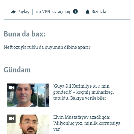
Paylaş
VPN-siz açmaq
Bizi izlə
Buna da bax:
Neft özüylə rublu da quyunun dibinə aparır
Gündəm
'Guya Əli Kərimliyə 850 min
göndərib' – keçmiş mühafizəçi
tutuldu, Bakıya verilə bilər
Elvin Mustafayev azadlıqda:
'Milyonluq yox, minlik korrupsiya
var'