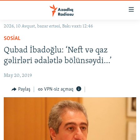
Keçid
linkləri
Əsas
2026, 10 Avqust, bazar ertəsi, Bakı vaxtı 12:46
məzmuna
GÜNDƏM
SOSIAL
qayıt
#İZAHLA
Əsas
Qubad İbadoğlu: ‘Neft və qaz
KORRUPSIOMETR
naviqasiyaya
gəlirləri ədalətlə bölünsəydi...’
qayıt
#ƏSLINDƏ
Axtarışa
May 20, 2019
FƏRQƏ BAX
keç
QANUNI DOĞRU
Paylaş
VPN-siz açmaq
ARAŞDIRMA
MULTIMEDIA
RADIO ARXIV
VIDEO
HAQQIMIZDA
FOTOQALEREYA
OXU ZALI