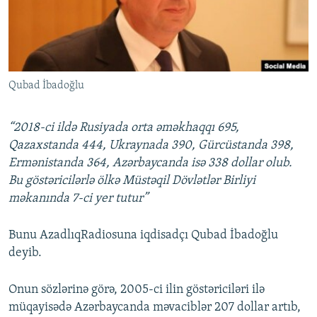
İNFOQRAFIKA
AZƏRBAYCAN ƏDƏBIYYATI KITABXANASI
MISSIYAMIZ
BIZI IZLƏ
KARIKATURA
İSLAM VƏ DEMOKRATIYA
PEŞƏ ETIKASI VƏ JURNALISTIKA STANDARTLARIMIZ
İZ - MƏDƏNIYYƏT PROQRAMI
MATERIALLARIMIZDAN ISTIFADƏ
Qubad İbadoğlu
AZADLIQRADIOSU MOBIL TELEFONUNUZDA
RFE/RL-in bütün saytları
BIZIMLƏ ƏLAQƏ
“2018-ci ildə Rusiyada orta əməkhaqqı 695,
XƏBƏR BÜLLETENLƏRIMIZ
Qazaxstanda 444, Ukraynada 390, Gürcüstanda 398,
Ermənistanda 364, Azərbaycanda isə 338 dollar olub.
Bu göstəricilərlə ölkə Müstəqil Dövlətlər Birliyi
məkanında 7-ci yer tutur”
Bunu AzadlıqRadiosuna iqdisadçı Qubad İbadoğlu
deyib.
Onun sözlərinə görə, 2005-ci ilin göstəriciləri ilə
müqayisədə Azərbaycanda məvaciblər 207 dollar artıb,