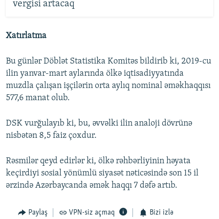
vergisi artacaq
Xatırlatma
Bu günlər Döblət Statistika Komitəs bildirib ki, 2019-cu
ilin yanvar-mart aylarında ölkə iqtisadiyyatında
muzdla çalışan işçilərin orta aylıq nominal əməkhaqqısı
577,6 manat olub.
DSK vurğulayıb ki, bu, əvvəlki ilin analoji dövrünə
nisbətən 8,5 faiz çoxdur.
Rəsmilər qeyd edirlər ki, ölkə rəhbərliyinin həyata
keçirdiyi sosial yönümlü siyasət nəticəsində son 15 il
ərzində Azərbaycanda əmək haqqı 7 dəfə artıb.
Paylaş
VPN-siz açmaq
Bizi izlə