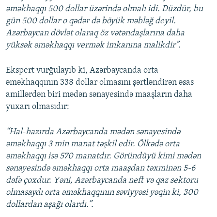
əməkhaqqı 500 dollar üzərində olmalı idi. Düzdür, bu
gün 500 dollar o qədər də böyük məbləğ deyil.
Azərbaycan dövlət olaraq öz vətəndaşlarına daha
yüksək əməkhaqqı vermək imkanına malikdir”.
Ekspert vurğulayıb ki, Azərbaycanda orta
əməkhaqqının 338 dollar olmasını şərtləndirən əsas
amillərdən biri mədən sənayesində maaşların daha
yuxarı olmasıdır:
“Hal-hazırda Azərbaycanda mədən sənayesində
əməkhaqqı 3 min manat təşkil edir. Ölkədə orta
əməkhaqqı isə 570 manatdır. Göründüyü kimi mədən
sənayesində əməkhaqqı orta maaşdan təxminən 5-6
dəfə çoxdur. Yəni, Azərbaycanda neft və qaz sektoru
olmasaydı orta əməkhaqqının səviyyəsi yəqin ki, 300
dollardan aşağı olardı.”.