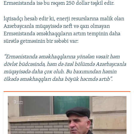
Ermənistanda isə bu rəqəm 250 dollar təşkil edir.
İqtisadçı hesab edir ki, enerji resurslarına malik olan
Azərbaycanla müqayisədə neft və qazı olmayan
Ermənistanda əməkhaqqıların artım tempinin daha
sürətlə getməsinin bir səbəbi var:
“Ermənistanda əməkhaqqlarına yönələn vəsait həm
dövlət büdcəsində, həm də özəl bölümdə Azərbaycanla
müqayisədə daha çox olub. Bu baxımından həmin
ölkədə əməkhaqqları daha böyük həcmdə artıb”.