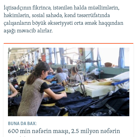
İqtisadçının fikrincə, istənilən halda müəllimlərin,
həkimlərin, sosial sahədə, kənd təsərrüfatında
çalışanların böyük əksəriyyəti orta əmək haqqından
aşağı məvacib alırlar.
BUNA DA BAX:
600 min nəfərin maaşı, 2.5 milyon nəfərin