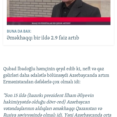
BUNA DA BAX:
Əməkhaqqı bir ildə 2.9 faiz artıb
Qubad İbadoğlu həmçinin qeyd edib ki, neft və qaz
gəlirləri daha ədalətlə bölünsəydi Azərbaycanda artım
Ermənistandan dəfələrlə çox olmalı idi:
“Son 15 ildə (hazırkı prezident İlham Əliyevin
hakimiyyətdə olduğu dövr-red) Azərbaycan
vətəndaşlarının aldıqları əməkhaqqı Qazaxstan və
Rusiya səviyyəsində olmalı idi. Yəni Azərbaycanda orta