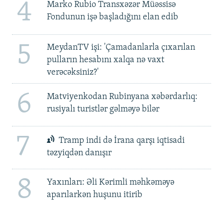
4
Marko Rubio Transxəzər Müəssisə
Fondunun işə başladığını elan edib
5
MeydanTV işi: 'Çamadanlarla çıxarılan
pulların hesabını xalqa nə vaxt
verəcəksiniz?'
6
Matviyenkodan Rubinyana xəbərdarlıq:
rusiyalı turistlər gəlməyə bilər
7
Tramp indi də İrana qarşı iqtisadi
təzyiqdən danışır
8
Yaxınları: Əli Kərimli məhkəməyə
aparılarkən huşunu itirib