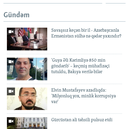
Gündəm
Savaşsız keçən bir il - Azərbaycanla
Ermənistan sülhə nə qədər yaxındır?
'Guya Əli Kərimliyə 850 min
göndərib' – keçmiş mühafizəçi
tutuldu, Bakıya verilə bilər
Elvin Mustafayev azadlıqda:
'Milyonluq yox, minlik korrupsiya
var'
Gürcüstan ali təhsili pulsuz etdi