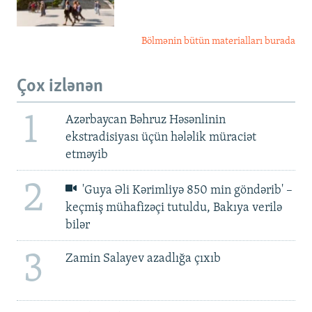
Bölmənin bütün materialları burada
Çox izlənən
1
Azərbaycan Bəhruz Həsənlinin
ekstradisiyası üçün hələlik müraciət
etməyib
2
'Guya Əli Kərimliyə 850 min göndərib' –
keçmiş mühafizəçi tutuldu, Bakıya verilə
bilər
3
Zamin Salayev azadlığa çıxıb