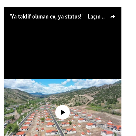
'Ya təklif olunan ev, ya status!' – Laçın köçkünü: 'Laçından başqa heç hara!'
No media source currently available