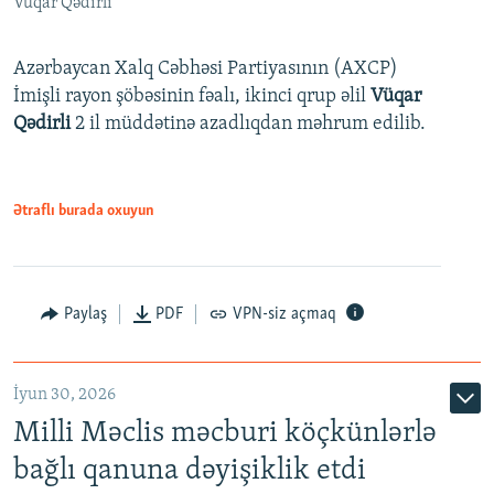
Vüqar Qədirli
Azərbaycan Xalq Cəbhəsi Partiyasının (AXCP)
İmişli rayon şöbəsinin fəalı, ikinci qrup əlil
Vüqar
Qədirli
2 il müddətinə azadlıqdan məhrum edilib.
Ətraflı burada oxuyun
Paylaş
PDF
VPN-siz açmaq
İyun 30, 2026
Milli Məclis məcburi köçkünlərlə
bağlı qanuna dəyişiklik etdi