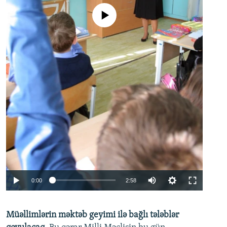
No media source currently available
Auto
0:00
2:58
240p
Müəllimlərin məktəb geyimi ilə bağlı tələblər
360p