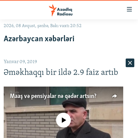
Keçid
linkləri
Əsas
2026, 08 Avqust, şənbə, Bakı vaxtı 20:52
məzmuna
GÜNDƏM
Azərbaycan xəbərləri
qayıt
#İZAHLA
Əsas
KORRUPSIOMETR
naviqasiyaya
Yanvar 09, 2019
qayıt
#ƏSLINDƏ
Axtarışa
Əməkhaqqı bir ildə 2.9 faiz artıb
FƏRQƏ BAX
keç
QANUNI DOĞRU
Maaş və pensiyalar nə qədər artsın?
ARAŞDIRMA
MULTIMEDIA
No media source currently available
RADIO ARXIV
VIDEO
HAQQIMIZDA
FOTOQALEREYA
OXU ZALI