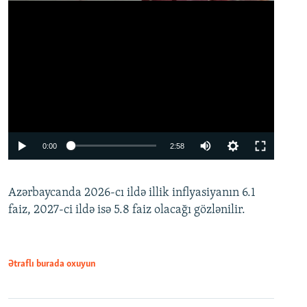
Auto
0:00
2:58
240p
Azərbaycanda 2026-cı ildə illik inflyasiyanın 6.1
360p
faiz, 2027-ci ildə isə 5.8 faiz olacağı gözlənilir.
480p
720p
1080p
Ətraflı burada oxuyun