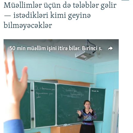
Müəllimlər üçün də tələblər gəlir
— istədikləri kimi geyinə
bilməyəcəklər
50 min müəllim işini itirə bilər. Birinci sinfə gedənlər azalır