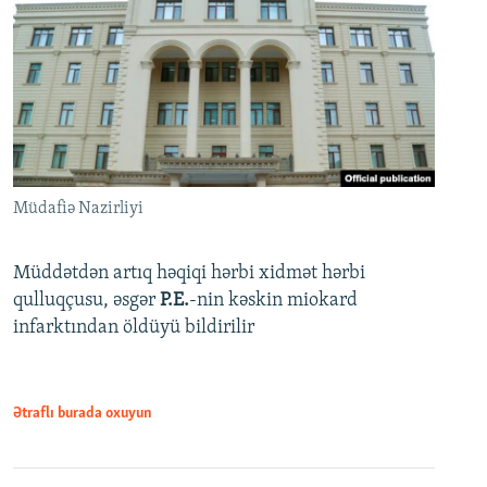
Müdafiə Nazirliyi
Müddətdən artıq həqiqi hərbi xidmət hərbi
qulluqçusu, əsgər
P.E.
-nin kəskin miokard
infarktından öldüyü bildirilir
Ətraflı burada oxuyun