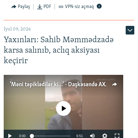
Paylaş
PDF
VPN-siz açmaq
İyul 09, 2026
Yaxınları: Sahib Məmmədzadə
karsa salınıb, aclıq aksiyası
keçirir
'Məni təpiklədilər ki...' - Daşkəsəndə AXCP fəalının yaxınları onun həbsinə etiraz edirlər
No media source currently available
Auto
0:00
6:51