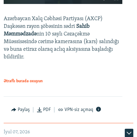
240p
Azərbaycan Xalq Cəbhəsi Partiyası (AXCP)
360p
Daşkəsən rayon şöbəsinin sədri
Sahib
480p
Auto
240p
360p
480p
Məmmədzadə
nin 10 saylı Cəzaçəkmə
720p
Müəssisəsində cərimə kamerasına (kars) salındığı
720p
1080p
və buna etiraz olaraq aclıq aksiyasına başladığı
1080p
bildirilir.
Ətraflı burada oxuyun
Paylaş
PDF
VPN-siz açmaq
İyul 07, 2026