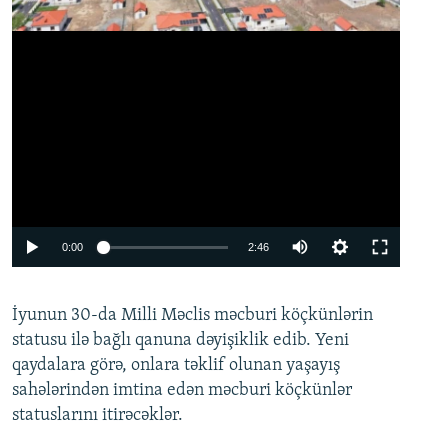
Auto
0:00
2:46
240p
İyunun 30-da Milli Məclis məcburi köçkünlərin
360p
statusu ilə bağlı qanuna dəyişiklik edib. Yeni
480p
qaydalara görə, onlara təklif olunan yaşayış
720p
sahələrindən imtina edən məcburi köçkünlər
statuslarını itirəcəklər.
1080p