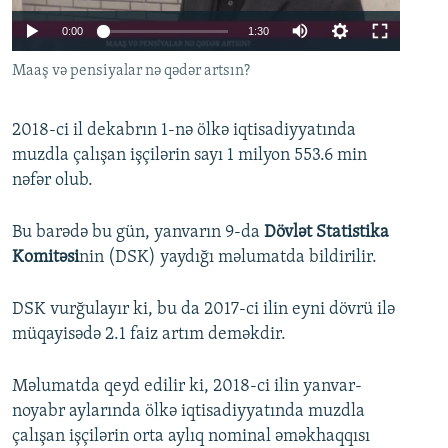
İNFOQRAFIKA
AZƏRBAYCAN ƏDƏBIYYATI KITABXANASI
MISSIYAMIZ
0:00
1:30
BIZI IZLƏ
KARIKATURA
İSLAM VƏ DEMOKRATIYA
PEŞƏ ETIKASI VƏ JURNALISTIKA STANDARTLARIMIZ
Maaş və pensiyalar nə qədər artsın?
İZ - MƏDƏNIYYƏT PROQRAMI
MATERIALLARIMIZDAN ISTIFADƏ
AZADLIQRADIOSU MOBIL TELEFONUNUZDA
RFE/RL-in bütün saytları
2018-ci il dekabrın 1-nə ölkə iqtisadiyyatında
muzdla çalışan işçilərin sayı 1 milyon 553.6 min
BIZIMLƏ ƏLAQƏ
nəfər olub.
XƏBƏR BÜLLETENLƏRIMIZ
Bu barədə bu gün, yanvarın 9-da
Dövlət Statistika
Komitəsi
nin (DSK) yaydığı məlumatda bildirilir.
DSK vurğulayır ki, bu da 2017-ci ilin eyni dövrü ilə
müqayisədə 2.1 faiz artım deməkdir.
Məlumatda qeyd edilir ki, 2018-ci ilin yanvar-
noyabr aylarında ölkə iqtisadiyyatında muzdla
çalışan işçilərin orta aylıq nominal əməkhaqqısı