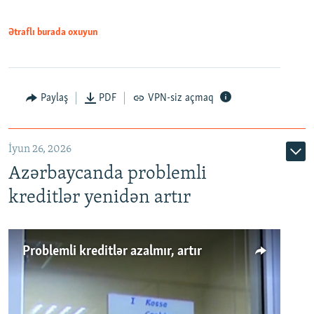
Ətraflı burada oxuyun
Auto
240p
360p
480p
Paylaş
PDF
VPN-siz açmaq
720p
1080p
İyun 26, 2026
Azərbaycanda problemli
kreditlər yenidən artır
Problemli kreditlər azalmır, artır