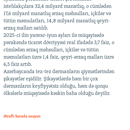
istehlakçılara 32,4 milyard manatlıq, o cümlədən
17,6 milyard manatlıq ərzaq məhsulları, içkilər və
tütün məmulatları, 14,8 milyard manatlıq qeyri-
ərzaq malları satılıb.
2025-ci ilin yanvar-iyun ayları ilə müqayisədə
pərakəndə ticarət dövriyyəsi real ifadədə 3,7 faiz, o
cümlədən ərzaq məhsulları, içkilər və tütün
məmulatları üzrə 1,4 faiz, qeyri-ərzaq malları üzrə
6,5 faiz artıb.
Azərbaycanda tez-tez dərmanların qiymətlərindən
şikayətlər eşidilir. Şikayətlərdə həm bir çox
dərmanların keyfiyyətsiz olduğu, həm də qonşu
ölkələrlə müqayisədə kəskin baha olduğu deyilir.
Ətraflı burada oxuyun