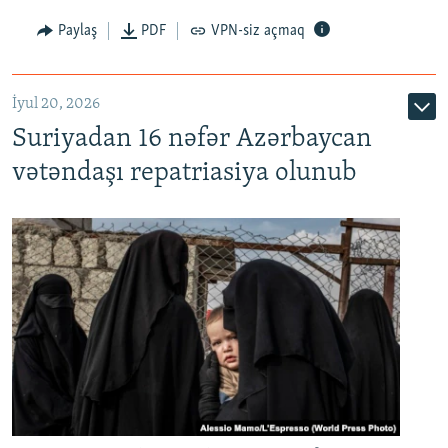
Paylaş
PDF
VPN-siz açmaq
İyul 20, 2026
Auto
240p
360p
480p
Suriyadan 16 nəfər Azərbaycan
720p
1080p
vətəndaşı repatriasiya olunub