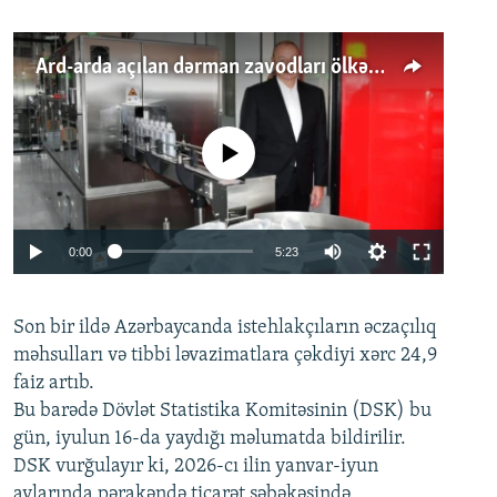
Ard-arda açılan dərman zavodları ölkənin tələbatını ödəyirmi?
No media source currently available
Auto
0:00
5:23
240p
Son bir ildə Azərbaycanda istehlakçıların
360p
əczaçılıq
məhsulları və tibbi ləvazimatlara çəkdiyi xərc 24,9
480p
Auto
240p
360p
480p
faiz artıb.
720p
Bu barədə Dövlət Statistika Komitəsinin (DSK) bu
720p
1080p
gün, iyulun 16-da yaydığı məlumatda bildirilir.
1080p
DSK vurğulayır ki, 2026-cı ilin yanvar-iyun
aylarında pərakəndə ticarət şəbəkəsində