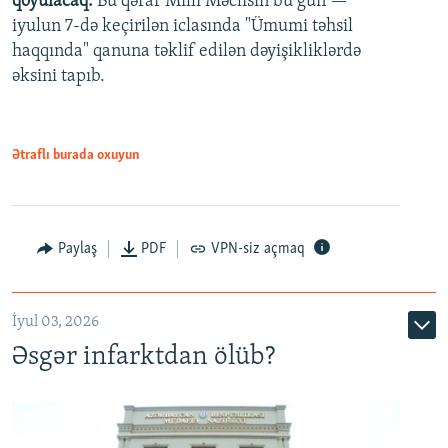
qoyulacaq.
Bu qərar Milli Məclisin bu gün —
480p
iyulun 7-də keçirilən iclasında "Ümumi təhsil
720p
haqqında" qanuna təklif edilən dəyişikliklərdə
əksini tapıb.
1080p
Ətraflı burada oxuyun
Auto
240p
360p
480p
Paylaş
PDF
VPN-siz açmaq
720p
1080p
İyul 03, 2026
Əsgər infarktdan ölüb?