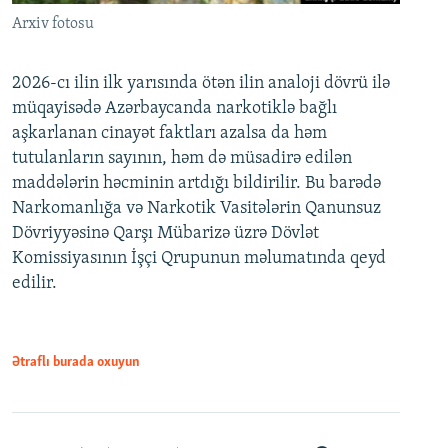
Arxiv fotosu
2026-cı ilin ilk yarısında ötən ilin analoji dövrü ilə
müqayisədə Azərbaycanda narkotiklə bağlı
aşkarlanan cinayət faktları azalsa da həm
tutulanların sayının, həm də müsadirə edilən
maddələrin həcminin artdığı bildirilir. Bu barədə
Narkomanlığa və Narkotik Vasitələrin Qanunsuz
Dövriyyəsinə Qarşı Mübarizə üzrə Dövlət
Komissiyasının İşçi Qrupunun məlumatında qeyd
edilir.
Ətraflı burada oxuyun