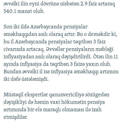
əvvəlki ilin eyni dövrünə nisbətən 2.9 faiz artaraq
540.1 manat olub.
Son iki ildə Azərbaycanda pensiyalar
əməkhaqqıdan asılı olaraq artır. Bu o deməkdir ki,
bu il Azərbaycanda pensiyalar təqribən 3 faiz
civarında artacaq. Əvvəllər pensiyaların məbləği
inflyasiyadan asılı olaraq dəyişdirilirdi. Ötən ilin 11
ayında inflyasiya da təqribən 3 faizə yaxın olub.
Bundan əvvəlki il isə inflyasiya əməkhaqqı artımını
iki dəfə üstələmişdi.
Müstəqil ekspertlər qanunvericiliyə sözügedən
dəyişikliyi də həmin vaxt hökumətin pensiya
artımında bir elə maraqlı olmaması ilə izah
etmişdilər.