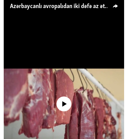
Azərbaycanlı avropalıdan iki dəfə az ət yeyir, amma... 'Qiymət artımı qaçılmazdır'
No media source currently available