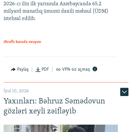
2026-cı ilin ilk yarısında Azərbaycanda 65.2
360p
milyard manatlıq ümumi daxili məhsul (ÜDM)
480p
Auto
240p
360p
480p
istehsal edilib.
720p
720p
1080p
1080p
Ətraflı burada oxuyun
Paylaş
PDF
VPN-siz açmaq
İyul 10, 2026
Yaxınları: Bəhruz Səmədovun
gözləri xeyli zəifləyib