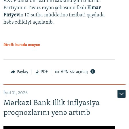
AXCP daha bir fəalının saxlandığını bildirib.
Partiyanın Tovuz rayon şöbəsinin fəalı
Elmar
Piriyev
in 10 sutka müddətinə inzibati qaydada
həbs edildiyi açıqlanıb.
Ətraflı burada oxuyun
Paylaş
PDF
VPN-siz açmaq
İyul 31, 2026
Mərkəzi Bank illik inflyasiya
proqnozlarını yenə artırıb