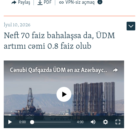
Paylaş
PDF
VPN-siz açmaq
İyul 10, 2026
Neft 70 faiz bahalaşsa da, ÜDM
artımı cəmi 0.8 faiz olub
Cənubi Qafqazda ÜDM ən az Azərbaycanda artır: Qonşuları niyə Bakını qabaqlaya bilir?
No media source currently available
Auto
0:00
4:00
240p