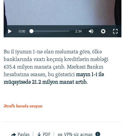
Auto
0:00
2:34
240p
Bu il iyunun 1-nə olan məlumata görə, ölkə
360p
banklarında vaxtı keçmiş kreditlərin məbləği
480p
635.4 milyon manata çatıb. Mərkəzi Bankın
720p
hesabatına əsasən, bu göstərici
mayın 1-i ilə
müqayisədə 21.2 milyon manat artıb.
1080p
Ətraflı burada oxuyun
Auto
240p
360p
480p
Paylaş
PDF
VPN-siz açmaq