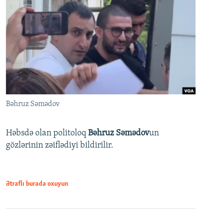
Bəhruz Səmədov
Həbsdə olan politoloq
Bəhruz Səmədov
un
gözlərinin zəiflədiyi bildirilir.
Ətraflı burada oxuyun