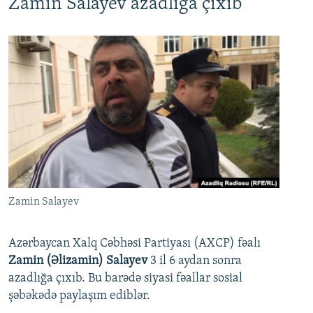
Zamin Salayev azadlığa çıxıb
Zamin Salayev
Azərbaycan Xalq Cəbhəsi Partiyası (AXCP) fəalı
Zamin (Əlizamin) Salayev
3 il 6 aydan sonra
azadlığa çıxıb. Bu barədə siyasi fəallar sosial
şəbəkədə paylaşım ediblər.