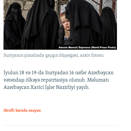
Suriyanın şimalında qaçqın düşərgəsi, arxiv fotosu
İyulun 18 və 19-da Suriyadan 16 nəfər Azərbaycan
vətəndaşı ölkəyə repatriasiya olunub. Məlumatı
Azərbaycan Xarici İşlər Nazirliyi yayıb.
Ətraflı burada oxuyun