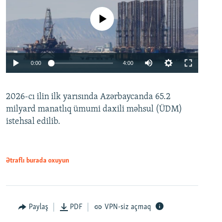
No media source currently available
Auto
0:00
4:00
240p
2026-cı ilin ilk yarısında Azərbaycanda 65.2
360p
milyard manatlıq ümumi daxili məhsul (ÜDM)
480p
Auto
240p
360p
480p
istehsal edilib.
720p
720p
1080p
1080p
Ətraflı burada oxuyun
Paylaş
PDF
VPN-siz açmaq