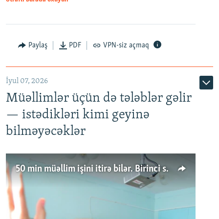
Paylaş
PDF
VPN-siz açmaq
İyul 07, 2026
Müəllimlər üçün də tələblər gəlir
— istədikləri kimi geyinə
bilməyəcəklər
50 min müəllim işini itirə bilər. Birinci sinfə gedənlər azalır