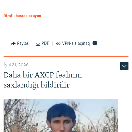
Ətraflı burada oxuyun
Paylaş
PDF
VPN-siz açmaq
İyul 31, 2026
Daha bir AXCP fəalının
saxlandığı bildirilir