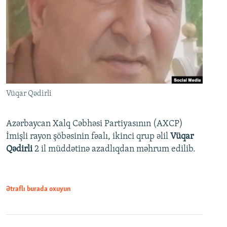
Vüqar Qədirli
Azərbaycan Xalq Cəbhəsi Partiyasının (AXCP)
İmişli rayon şöbəsinin fəalı, ikinci qrup əlil
Vüqar
Qədirli
2 il müddətinə azadlıqdan məhrum edilib.
Ətraflı burada oxuyun