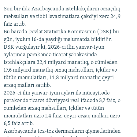
Son bir ildə Azərbaycanda istehlakçıların
360p
əczaçılıq
məhsulları və tibbi ləvazimatlara çəkdiyi xərc 24,9
480p
Auto
240p
360p
480p
faiz artıb.
720p
Bu barədə Dövlət Statistika Komitəsinin (DSK) bu
720p
1080p
gün, iyulun 16-da yaydığı məlumatda bildirilir.
1080p
DSK vurğulayır ki, 2026-cı ilin yanvar-iyun
aylarında pərakəndə ticarət şəbəkəsində
istehlakçılara 32,4 milyard manatlıq, o cümlədən
17,6 milyard manatlıq ərzaq məhsulları, içkilər və
tütün məmulatları, 14,8 milyard manatlıq qeyri-
ərzaq malları satılıb.
2025-ci ilin yanvar-iyun ayları ilə müqayisədə
pərakəndə ticarət dövriyyəsi real ifadədə 3,7 faiz, o
cümlədən ərzaq məhsulları, içkilər və tütün
məmulatları üzrə 1,4 faiz, qeyri-ərzaq malları üzrə
6,5 faiz artıb.
Azərbaycanda tez-tez dərmanların qiymətlərindən