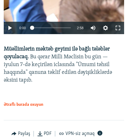
Auto
0:00
2:58
240p
Müəllimlərin məktəb geyimi ilə bağlı tələblər
360p
qoyulacaq.
Bu qərar Milli Məclisin bu gün —
480p
iyulun 7-də keçirilən iclasında "Ümumi təhsil
720p
haqqında" qanuna təklif edilən dəyişikliklərdə
əksini tapıb.
1080p
Ətraflı burada oxuyun
Auto
240p
360p
480p
Paylaş
PDF
VPN-siz açmaq