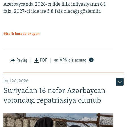
Azərbaycanda 2026-cı ildə illik inflyasiyanın 6.1
360p
faiz, 2027-ci ildə isə 5.8 faiz olacağı gözlənilir.
480p
720p
1080p
Ətraflı burada oxuyun
Paylaş
PDF
VPN-siz açmaq
İyul 20, 2026
Auto
240p
360p
480p
Suriyadan 16 nəfər Azərbaycan
720p
1080p
vətəndaşı repatriasiya olunub