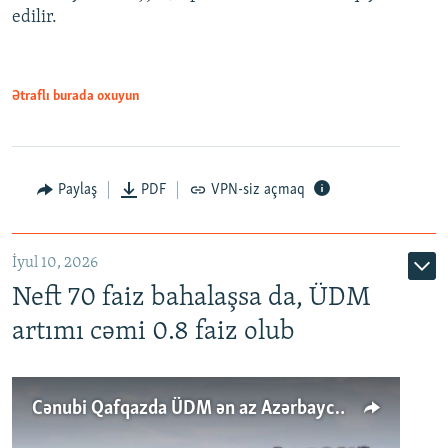
edilir.
Ətraflı burada oxuyun
Paylaş
PDF
VPN-siz açmaq
İyul 10, 2026
Neft 70 faiz bahalaşsa da, ÜDM
artımı cəmi 0.8 faiz olub
Cənubi Qafqazda ÜDM ən az Azərbaycanda artır: Qonşuları niyə Bakını qabaqlaya bilir?