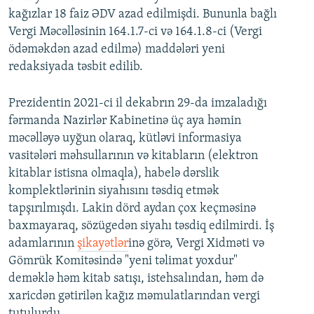
kağızlar 18 faiz ƏDV azad edilmişdi. Bununla bağlı
Vergi Məcəlləsinin 164.1.7-ci və 164.1.8-ci (Vergi
ödəməkdən azad edilmə) maddələri yeni
redaksiyada təsbit edilib.
Prezidentin 2021-ci il dekabrın 29-da imzaladığı
fərmanda Nazirlər Kabinetinə üç aya həmin
məcəlləyə uyğun olaraq, kütləvi informasiya
vasitələri məhsullarının və kitabların (elektron
kitablar istisna olmaqla), habelə dərslik
komplektlərinin siyahısını təsdiq etmək
tapşırılmışdı. Lakin dörd aydan çox keçməsinə
baxmayaraq, sözügedən siyahı təsdiq edilmirdi. İş
adamlarının
şikayətlər
inə görə, Vergi Xidməti və
Gömrük Komitəsində "yeni təlimat yoxdur"
deməklə həm kitab satışı, istehsalından, həm də
xaricdən gətirilən kağız məmulatlarından vergi
tutulurdu.