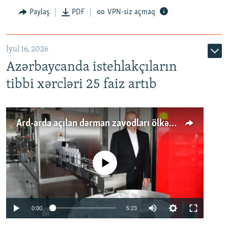
Paylaş
PDF
VPN-siz açmaq
İyul 16, 2026
Azərbaycanda istehlakçıların
tibbi xərcləri 25 faiz artıb
Ard-arda açılan dərman zavodları ölkənin tələbatını ödəyirmi?
No media source currently available
Auto
0:00
5:23
240p