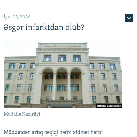
720p
1080p
İyul 03, 2026
Əsgər infarktdan ölüb?
Müdafiə Nazirliyi
Müddətdən artıq həqiqi hərbi xidmət hərbi