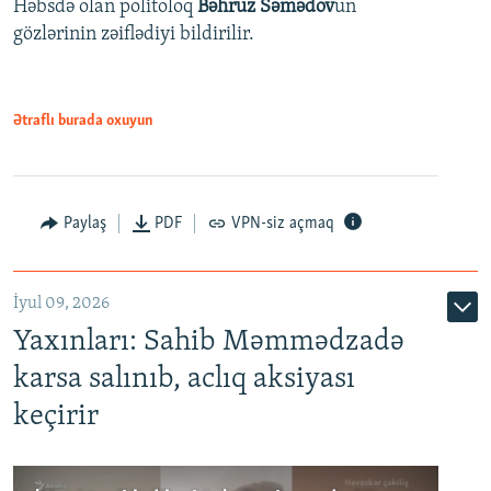
Həbsdə olan politoloq
Bəhruz Səmədov
un
gözlərinin zəiflədiyi bildirilir.
Ətraflı burada oxuyun
Paylaş
PDF
VPN-siz açmaq
İyul 09, 2026
Yaxınları: Sahib Məmmədzadə
karsa salınıb, aclıq aksiyası
keçirir