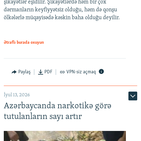
şikayətlər eşidilir. Şikayətlərdə həm bir çox
dərmanların keyfiyyətsiz olduğu, həm də qonşu
ölkələrlə müqayisədə kəskin baha olduğu deyilir.
Ətraflı burada oxuyun
Paylaş
PDF
VPN-siz açmaq
İyul 13, 2026
Azərbaycanda narkotikə görə
tutulanların sayı artır