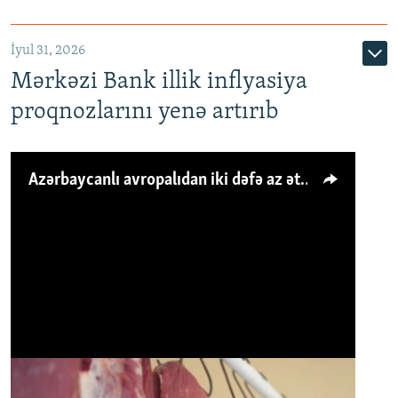
İyul 31, 2026
Mərkəzi Bank illik inflyasiya
proqnozlarını yenə artırıb
Azərbaycanlı avropalıdan iki dəfə az ət yeyir, amma... 'Qiymət artımı qaçılmazdır'