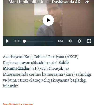
'Məni təpiklədilər ki...' - Daşkəsəndə AXCP fəalının yaxınları onun həbsinə etiraz edirlər
No media source currently available
Auto
0:00
6:51
240p
Azərbaycan Xalq Cəbhəsi Partiyası (AXCP)
360p
Daşkəsən rayon şöbəsinin sədri
Sahib
480p
Auto
240p
360p
480p
Məmmədzadə
nin 10 saylı Cəzaçəkmə
720p
Müəssisəsində cərimə kamerasına (kars) salındığı
720p
1080p
və buna etiraz olaraq aclıq aksiyasına başladığı
1080p
bildirilir.
Ətraflı burada oxuyun