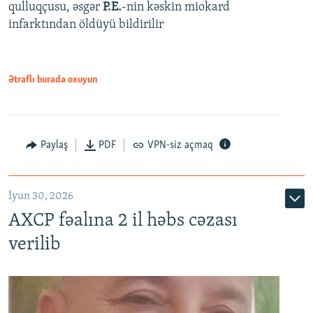
qulluqçusu, əsgər
P.E.
-nin kəskin miokard
infarktından öldüyü bildirilir
Ətraflı burada oxuyun
Paylaş
PDF
VPN-siz açmaq
İyun 30, 2026
AXCP fəalına 2 il həbs cəzası
verilib