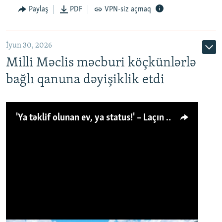
Paylaş
PDF
VPN-siz açmaq
İyun 30, 2026
Milli Məclis məcburi köçkünlərlə
bağlı qanuna dəyişiklik etdi
'Ya təklif olunan ev, ya status!' – Laçın köçkünü: 'Laçından başqa heç hara!'