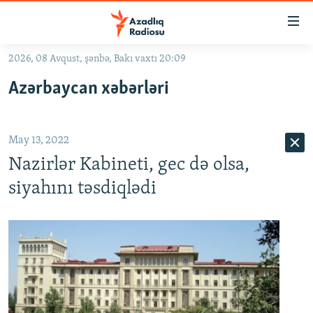
Keçid
linkləri
Əsas
2026, 08 Avqust, şənbə, Bakı vaxtı 20:09
məzmuna
GÜNDƏM
Azərbaycan xəbərləri
qayıt
#İZAHLA
Əsas
KORRUPSIOMETR
naviqasiyaya
May 13, 2022
qayıt
#ƏSLINDƏ
Axtarışa
Nazirlər Kabineti, gec də olsa,
FƏRQƏ BAX
keç
siyahını təsdiqlədi
QANUNI DOĞRU
ARAŞDIRMA
MULTIMEDIA
RADIO ARXIV
VIDEO
HAQQIMIZDA
FOTOQALEREYA
OXU ZALI