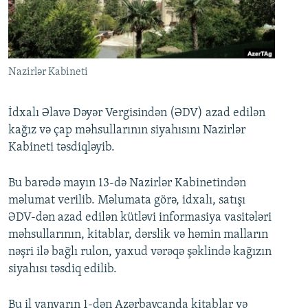
İNFOQRAFIKA
AZƏRBAYCAN ƏDƏBIYYATI KITABXANASI
MISSIYAMIZ
BIZI IZLƏ
KARIKATURA
İSLAM VƏ DEMOKRATIYA
PEŞƏ ETIKASI VƏ JURNALISTIKA STANDARTLARIMIZ
İZ - MƏDƏNIYYƏT PROQRAMI
MATERIALLARIMIZDAN ISTIFADƏ
Nazirlər Kabineti
AZADLIQRADIOSU MOBIL TELEFONUNUZDA
RFE/RL-in bütün saytları
BIZIMLƏ ƏLAQƏ
İdxalı Əlavə Dəyər Vergisindən (ƏDV) azad edilən
kağız və çap məhsullarının siyahısını Nazirlər
XƏBƏR BÜLLETENLƏRIMIZ
Kabineti təsdiqləyib.
Bu barədə mayın 13-də Nazirlər Kabinetindən
məlumat verilib. Məlumata görə, idxalı, satışı
ƏDV-dən azad edilən kütləvi informasiya vasitələri
məhsullarının, kitablar, dərslik və həmin malların
nəşri ilə bağlı rulon, yaxud vərəqə şəklində kağızın
siyahısı təsdiq edilib.
Bu il yanvarın 1-dən Azərbaycanda kitablar və