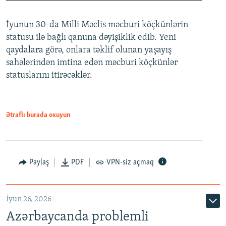
240p
İyunun 30-da Milli Məclis məcburi köçkünlərin
360p
statusu ilə bağlı qanuna dəyişiklik edib. Yeni
480p
qaydalara görə, onlara təklif olunan yaşayış
720p
sahələrindən imtina edən məcburi köçkünlər
statuslarını itirəcəklər.
1080p
Ətraflı burada oxuyun
Auto
240p
360p
480p
Paylaş
PDF
VPN-siz açmaq
720p
1080p
İyun 26, 2026
Azərbaycanda problemli