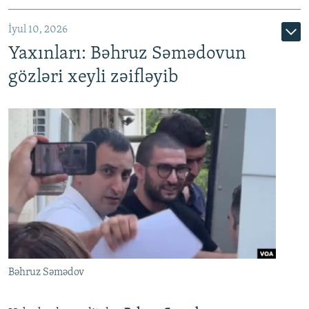
İyul 10, 2026
Yaxınları: Bəhruz Səmədovun
gözləri xeyli zəifləyib
Bəhruz Səmədov