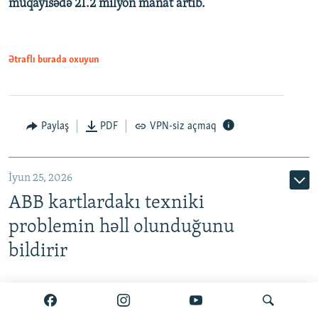
müqayisədə 21.2 milyon manat artıb.
1080p
Ətraflı burada oxuyun
Auto
240p
360p
480p
Paylaş
PDF
VPN-siz açmaq
720p
1080p
İyun 25, 2026
ABB kartlardakı texniki
problemin həll olunduğunu
bildirir