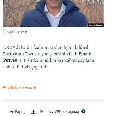
Elmar Piriyev
AXCP daha bir fəalının saxlandığını bildirib.
Partiyanın Tovuz rayon şöbəsinin fəalı
Elmar
Piriyev
in 10 sutka müddətinə inzibati qaydada
həbs edildiyi açıqlanıb.
Ətraflı burada oxuyun
Paylaş
PDF
VPN-siz açmaq