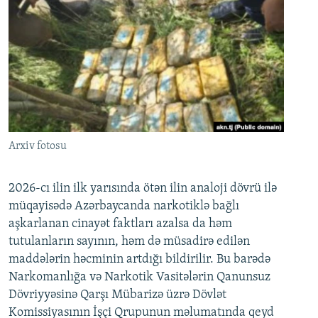
Arxiv fotosu
2026-cı ilin ilk yarısında ötən ilin analoji dövrü ilə
müqayisədə Azərbaycanda narkotiklə bağlı
aşkarlanan cinayət faktları azalsa da həm
tutulanların sayının, həm də müsadirə edilən
maddələrin həcminin artdığı bildirilir. Bu barədə
Narkomanlığa və Narkotik Vasitələrin Qanunsuz
Dövriyyəsinə Qarşı Mübarizə üzrə Dövlət
Komissiyasının İşçi Qrupunun məlumatında qeyd