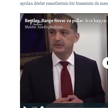
ayrılan dövlət vəsaitlərinin bir hissəsinin də mə
Mənbə:
AzadlıqRadiosu
No media source 
0:00