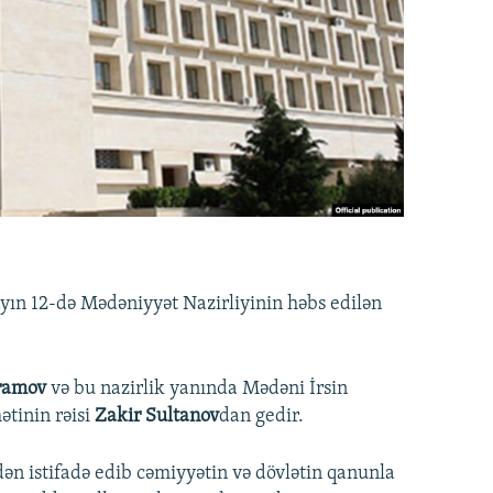
yın 12-də Mədəniyyət Nazirliyinin həbs edilən
ramov
və bu nazirlik yanında Mədəni İrsin
ətinin rəisi
Zakir Sultanov
dan gedir.
ndən istifadə edib cəmiyyətin və dövlətin qanunla