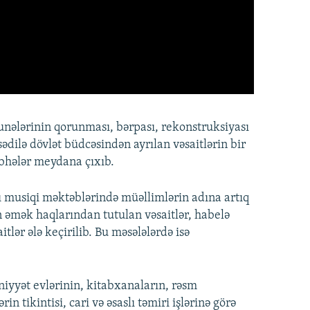
unələrinin qorunması, bərpası, rekonstruksiyası
ədilə dövlət büdcəsindən ayrılan vəsaitlərin bir
bhələr meydana çıxıb.
ı musiqi məktəblərində müəllimlərin adına artıq
ın əmək haqlarından tutulan vəsaitlər, habelə
tlər ələ keçirilib. Bu məsələlərdə isə
yyət evlərinin, kitabxanaların, rəsm
n tikintisi, cari və əsaslı təmiri işlərinə görə