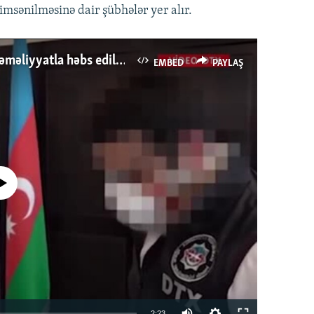
nimsənilməsinə dair şübhələr yer alır.
Bentley, Range Rover və pullar- İcra başçısı əməliyyatla həbs edildi
EMBED
PAYLAŞ
currently available
Auto
2:23