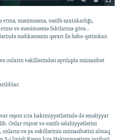
270p
EMBED
PAYLAŞ
də etmə, mənimsəmə, vəzifə saxtakarlığı,
360p
də etmə və mənimsəmə faktlarına görə…
404p
rələrində məhkəmənin qərarı ilə həbs-qətimkan
1080p
360p
404p
və onların vəkillərindən ayrılıqda münasibət
80p
rılıblar.
uvar rayon icra hakimiyyətlərində də əməliyyat
ib. Onlar rüşvət və vəzifə səlahiyyətlərini
, onların və ya vəkillərinin münasibətini almaq
5-i İmişli Rayon İcra Hakimiyyətinin inzibati