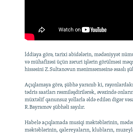
İddiaya görə, tarixi abidələrin, mədəniyyət nüm
və mühafizəsi üçün zəruri işlərin görülməsi məqs
hissəsini Z.Sultanovun mənimsəməsinə əsaslı şü
Açıqlamaya görə, şübhə yaranıb ki, rayonlardak
tədris saatları rəsmiləşdirilərək, əvəzində onlar
müxtəlif qanunsuz yollarla əldə edilən digər vəsai
R.Bayramov şübhəli sayılır.
Habelə açıqlamada musiqi məktəblərinin, mədəni
məktəblərinin, qalereyaların, klubların, muzeyləri