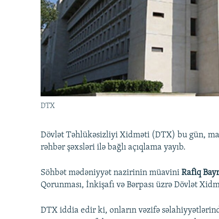
İNFOQRAFIKA
AZƏRBAYCAN ƏDƏBIYYATI KITABXANASI
MISSIYAMIZ
KARIKATURA
İSLAM VƏ DEMOKRATIYA
PEŞƏ ETIKASI VƏ JURNALISTIKA
STANDARTLARIMIZ
İZ - MƏDƏNIYYƏT PROQRAMI
MATERIALLARIMIZDAN ISTIFADƏ
AZADLIQRADIOSU MOBIL TELEFONUNUZDA
BIZIMLƏ ƏLAQƏ
XƏBƏR BÜLLETENLƏRIMIZ
DTX
Dövlət Təhlükəsizliyi Xidməti (DTX) bu gün, ma
rəhbər şəxsləri ilə bağlı açıqlama yayıb.
Söhbət mədəniyyət nazirinin müavini
Rafiq Bay
Qorunması, İnkişafı və Bərpası üzrə Dövlət Xidm
DTX iddia edir ki, onların vəzifə səlahiyyətləri