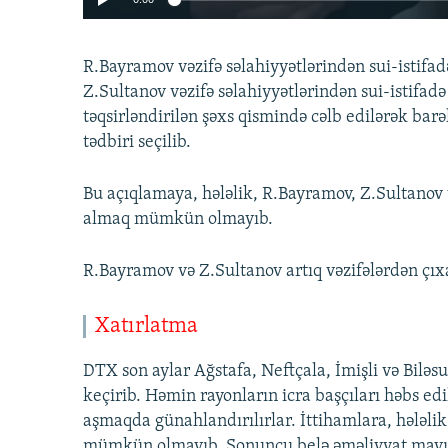
R.Bayramov vəzifə səlahiyyətlərindən sui-istifa
Z.Sultanov vəzifə səlahiyyətlərindən sui-istifa
təqsirləndirilən şəxs qismində cəlb edilərək ba
tədbiri seçilib.
Auto
270p
Bu açıqlamaya, hələlik, R.Bayramov, Z.Sultanov 
almaq mümkün olmayıb.
10
R.Bayramov və Z.Sultanov artıq vəzifələrdən çıxa
Xatırlatma
DTX son aylar Ağstafa, Neftçala, İmişli və Biləs
keçirib. Həmin rayonların icra başçıları həbs edil
aşmaqda günahlandırılırlar. İttihamlara, hələlik
mümkün olmayıb. Sonuncu belə əməliyyat mayın 