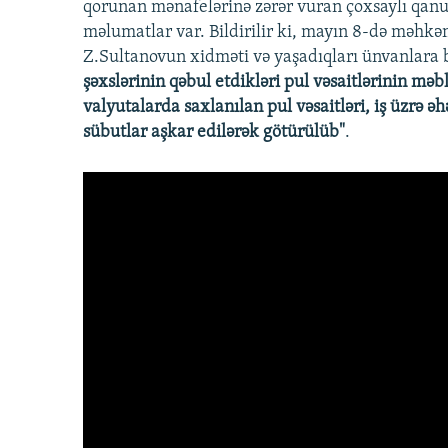
qorunan mənafelərinə zərər vuran çoxsaylı qanu
məlumatlar var. Bildirilir ki, mayın 8-də məhk
Z.Sultanovun xidməti və yaşadıqları ünvanlara b
şəxslərinin qəbul etdikləri pul vəsaitlərinin məbl
valyutalarda saxlanılan pul vəsaitləri, iş üzrə 
sübutlar aşkar edilərək götürülüb"
.