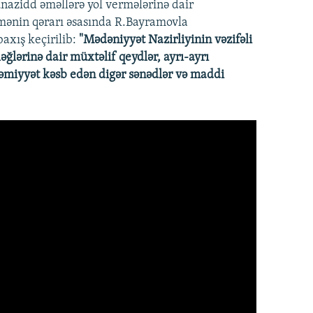
nazidd əməllərə yol vermələrinə dair
əmənin qərarı əsasında R.Bayramovla
axış keçirilib:
"Mədəniyyət Nazirliyinin vəzifəli
əğlərinə dair müxtəlif qeydlər, ayrı-ayrı
əhəmiyyət kəsb edən digər sənədlər və maddi