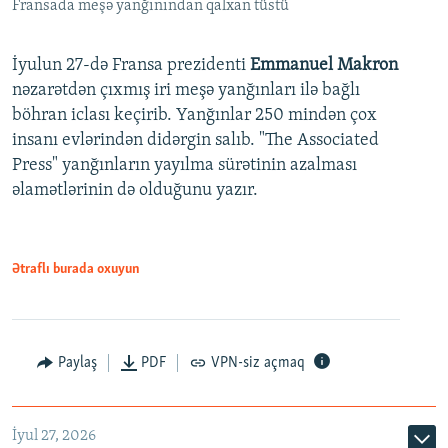
Fransada meşə yanğınından qalxan tüstü
İyulun 27-də Fransa prezidenti
Emmanuel Makron
nəzarətdən çıxmış iri meşə yanğınları ilə bağlı
böhran iclası keçirib. Yanğınlar 250 mindən çox
insanı evlərindən didərgin salıb. "The Associated
Press" yanğınların yayılma sürətinin azalması
əlamətlərinin də olduğunu yazır.
Ətraflı burada oxuyun
Paylaş
PDF
VPN-siz açmaq
İyul 27, 2026