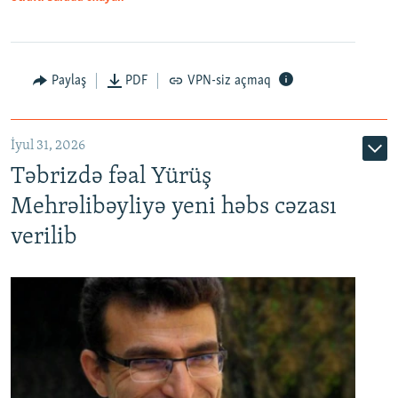
Paylaş
PDF
VPN-siz açmaq
İyul 31, 2026
Təbrizdə fəal Yürüş
Mehrəlibəyliyə yeni həbs cəzası
verilib