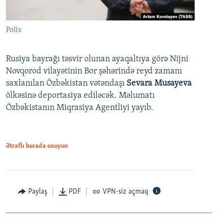
Polis
Rusiya bayrağı təsvir olunan ayaqaltıya görə Nijni
Novqorod vilayətinin Bor şəhərində reyd zamanı
saxlanılan Özbəkistan vətəndaşı
Sevara Musayeva
ölkəsinə deportasiya ediləcək. Məlumatı
Özbəkistanın Miqrasiya Agentliyi yayıb.
Ətraflı burada oxuyun
Paylaş
PDF
VPN-siz açmaq