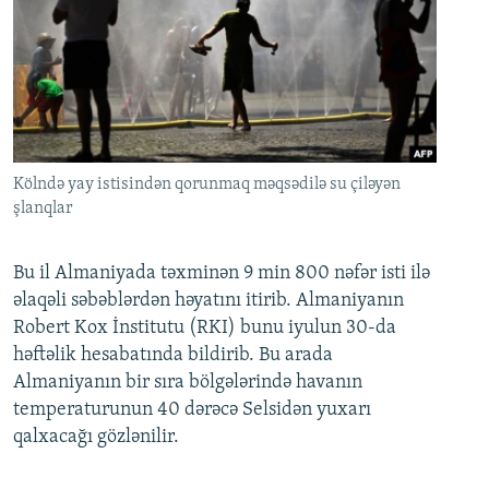
Kölndə yay istisindən qorunmaq məqsədilə su çiləyən
şlanqlar
Bu il Almaniyada təxminən 9 min 800 nəfər isti ilə
əlaqəli səbəblərdən həyatını itirib. Almaniyanın
Robert Kox İnstitutu (RKI) bunu iyulun 30-da
həftəlik hesabatında bildirib. Bu arada
Almaniyanın bir sıra bölgələrində havanın
temperaturunun 40 dərəcə Selsidən yuxarı
qalxacağı gözlənilir.