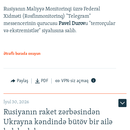
Rusiyanın Maliyyə Monitorinqi üzrə Federal
Xidməti (Rosfinmonitorinq) "Telegram"
messencerinin qurucusu
Pavel Durov
u "terrorçular
və ekstremistlər" siyahısına salıb.
Ətraflı burada oxuyun
Paylaş
PDF
VPN-siz açmaq
İyul 30, 2026
Rusiyanın raket zərbəsindən
Ukrayna kəndində bütöv bir ailə