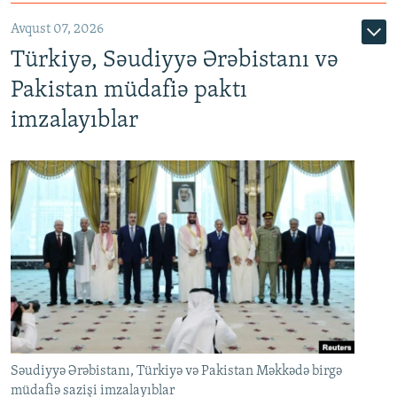
Avqust 07, 2026
Türkiyə, Səudiyyə Ərəbistanı və
Pakistan müdafiə paktı
imzalayıblar
Səudiyyə Ərəbistanı, Türkiyə və Pakistan Məkkədə birgə
müdafiə sazişi imzalayıblar