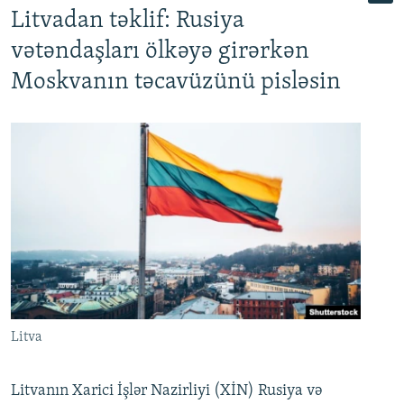
Litvadan təklif: Rusiya
vətəndaşları ölkəyə girərkən
Moskvanın təcavüzünü pisləsin
Litva
Litvanın Xarici İşlər Nazirliyi (XİN) Rusiya və