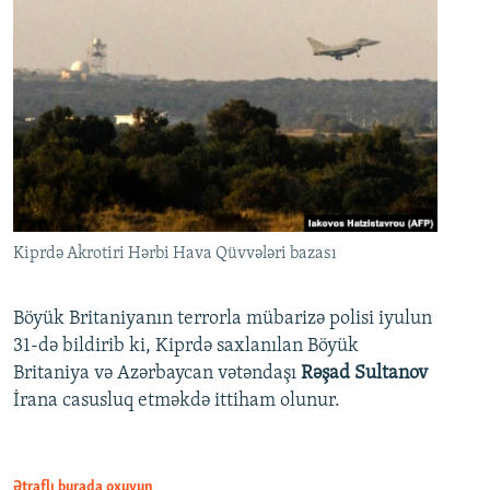
Kiprdə Akrotiri Hərbi Hava Qüvvələri bazası
Böyük Britaniyanın terrorla mübarizə polisi iyulun
31-də bildirib ki, Kiprdə saxlanılan Böyük
Britaniya və Azərbaycan vətəndaşı
Rəşad Sultanov
İrana casusluq etməkdə ittiham olunur.
Ətraflı burada oxuyun