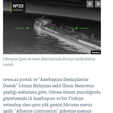
Ukrayna Qara və Azov dənizlərində Rusiya tankerlərini
vurub
news.az portalı və "Azərbaycan Dənizçilərinə
Dəstək" İctimai Birliyinin sədri İlham Nəsirovun
yaydığı məlumata görə, Odessa limanı yaxınlığında
göyərtəsində 12 Azərbaycan və bir Türkiyə
vətəndaşı olan quru yük gəmisi hücuma məruz
qalıb. "Albatros Corporation" şirkətinə məxsus