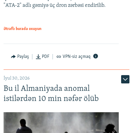
"ATA-2" adlı gəmiyə üç dron zərbəsi endirilib.
Ətraflı burada oxuyun
Paylaş
PDF
VPN-siz açmaq
İyul 30, 2026
Bu il Almaniyada anomal
istilərdən 10 min nəfər ölüb