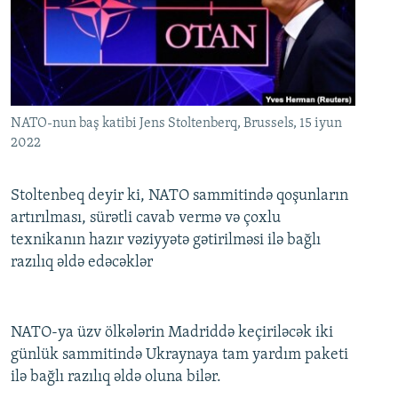
İNFOQRAFIKA
AZƏRBAYCAN ƏDƏBIYYATI KITABXANASI
MISSIYAMIZ
BIZI IZLƏ
KARIKATURA
İSLAM VƏ DEMOKRATIYA
PEŞƏ ETIKASI VƏ JURNALISTIKA STANDARTLARIMIZ
İZ - MƏDƏNIYYƏT PROQRAMI
MATERIALLARIMIZDAN ISTIFADƏ
AZADLIQRADIOSU MOBIL TELEFONUNUZDA
RFE/RL-in bütün saytları
NATO-nun baş katibi Jens Stoltenberq, Brussels, 15 iyun
2022
BIZIMLƏ ƏLAQƏ
XƏBƏR BÜLLETENLƏRIMIZ
Stoltenbeq deyir ki, NATO sammitində qoşunların
artırılması, sürətli cavab vermə və çoxlu
texnikanın hazır vəziyyətə gətirilməsi ilə bağlı
razılıq əldə edəcəklər
NATO-ya üzv ölkələrin Madriddə keçiriləcək iki
günlük sammitində Ukraynaya tam yardım paketi
ilə bağlı razılıq əldə oluna bilər.