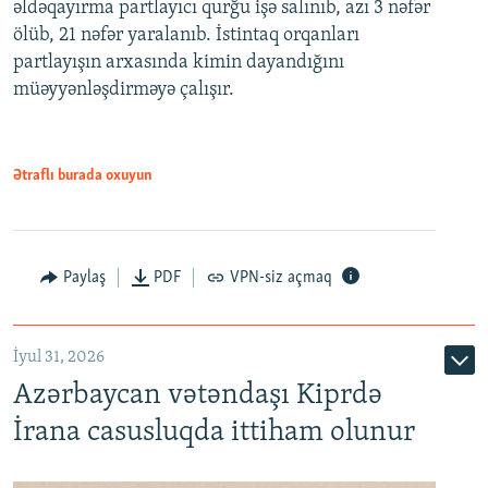
əldəqayırma partlayıcı qurğu işə salınıb, azı 3 nəfər
ölüb, 21 nəfər yaralanıb. İstintaq orqanları
partlayışın arxasında kimin dayandığını
müəyyənləşdirməyə çalışır.
Ətraflı burada oxuyun
Paylaş
PDF
VPN-siz açmaq
İyul 31, 2026
Azərbaycan vətəndaşı Kiprdə
İrana casusluqda ittiham olunur