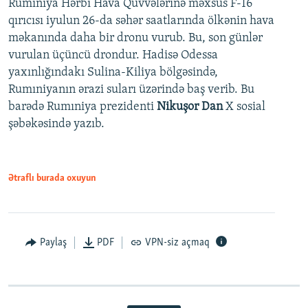
Rumıniya Hərbi Hava Qüvvələrinə məxsus F-16
qırıcısı iyulun 26-da səhər saatlarında ölkənin hava
məkanında daha bir dronu vurub. Bu, son günlər
vurulan üçüncü drondur. Hadisə Odessa
yaxınlığındakı Sulina-Kiliya bölgəsində,
Rumıniyanın ərazi suları üzərində baş verib. Bu
barədə Rumıniya prezidenti
Nikuşor Dan
X sosial
şəbəkəsində yazıb.
Ətraflı burada oxuyun
Paylaş
PDF
VPN-siz açmaq