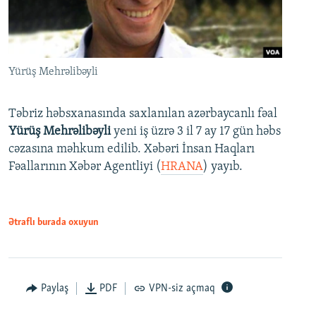
Yürüş Mehrəlibəyli
Təbriz həbsxanasında saxlanılan azərbaycanlı fəal
Yürüş Mehrəlibəyli
yeni iş üzrə 3 il 7 ay 17 gün həbs
cəzasına məhkum edilib. Xəbəri İnsan Haqları
Fəallarının Xəbər Agentliyi (
HRANA
) yayıb.
Ətraflı burada oxuyun
Paylaş
PDF
VPN-siz açmaq