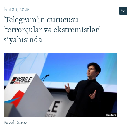
İyul 30, 2026
'Telegram'ın qurucusu
'terrorçular və ekstremistlər'
siyahısında
Pavel Durov