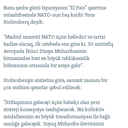
Bunu şənbə günü İspaniyanın “El Pais” qəzetinə
müsahibəsində NATO-nun baş katibi Yens
Stoltenberq deyib.
"Madrid sammiti NATO üçün həlledici və tarixi
hadisə olacaq, ilk növbədə ona görə ki, 30 müttəfiq
Avropada İkinci Dünya Müharibəsinin
bitməsindən bəri ən böyük təhlükəsizlik
böhranının ortasında bir araya gəlir".
Stoltenberqin sözlərinə görə, sammit zamanı bir
çox mühüm qərarlar qəbul ediləcək:
"İttifaqımızın gələcəyi üçün bələdçi olan yeni
strateji konsepsiya təsdiqlənəcək. Biz kollektiv
müdafiəmizin ən böyük transformasiyası ilə bağlı
razılığa gələcəyik. Soyuq Müharibə dövrününü