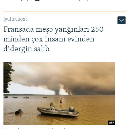
İyul 27, 2026
Fransada meşə yanğınları 250
mindən çox insanı evindən
didərgin salıb