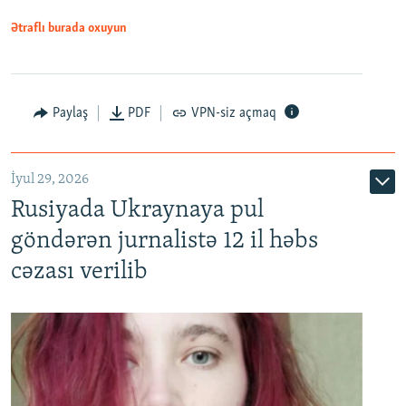
Ətraflı burada oxuyun
Paylaş
PDF
VPN-siz açmaq
İyul 29, 2026
Rusiyada Ukraynaya pul
göndərən jurnalistə 12 il həbs
cəzası verilib