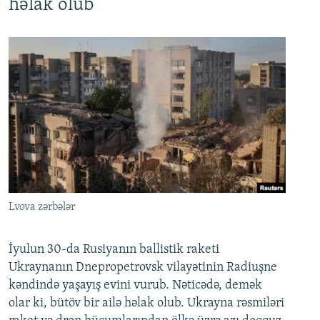
həlak olub
Lvova zərbələr
İyulun 30-da Rusiyanın ballistik raketi
Ukraynanın Dnepropetrovsk vilayətinin Radiuşne
kəndində yaşayış evini vurub. Nəticədə, demək
olar ki, bütöv bir ailə həlak olub. Ukrayna rəsmiləri