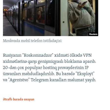
Moskvada mobil telefon istifadəçisi
Rusiyanın "Roskomnadzor" xidməti ölkədə VPN
xidmətlərinə qarşı genişmiqyaslı bloklama aparıb.
20-dən çox populyar hostinq provayderinin IP
ünvanları məhdudlaşdırılıb. Bu barədə "Eksployt"
və "Agentstvo" Telegram kanalları məlumat yayıb.
Ətraflı burada oxuyun