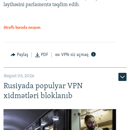
720p
layihəsini parlamentə təqdim edib.
720p
1080p
1080p
Ətraflı burada oxuyun
Paylaş
PDF
VPN-siz açmaq
Avqust 05, 2026
Rusiyada populyar VPN
xidmətləri bloklanıb