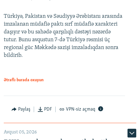
Türkiyə, Pakistan və Səudiyyə Ərəbistanı arasında
imzalanan müdafiə paktı sırf müdafiə xarakteri
daşıyır və bu sahədə qarşılıqlı dəstəyi nəzərdə
tutur. Bunu avqustun 7-də Türkiyə rəsmisi üç
regional güc Məkkədə sazişi imzaladıqdan sonra
bildirib.
Ətraflı burada oxuyun
Paylaş
PDF
VPN-siz açmaq
Avqust 05, 2026