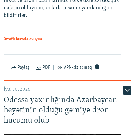
raket və dron hücumlarından ölkə üzrə azı doqquz
nəfərin öldüyünü, onlarla insanın yaralandığını
bildirirlər.
Ətraflı burada oxuyun
Paylaş
PDF
VPN-siz açmaq
İyul 30, 2026
Odessa yaxınlığında Azərbaycan
heyətinin olduğu gəmiyə dron
hücumu olub