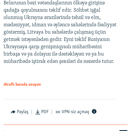
Belarusun bəzi vətəndaşlarının ölkəyə girişinə
qadağa qoyulmasını təklif edir. Söhbət işğal
olunmuş Ukrayna ərazilərində təhsil və elm,
mədəniyyət, idman və əyləncə sahələrində fəaliyyət
göstərmiş, Litvaya bu sahələrdə çalışmaq üçün
getmək istəyənlədən gedir. Eyni təklif Rusiyanın
Ukraynaya qarşı genişmiqyaslı müharibəsini
birbaşa və ya dolayısı ilə dəstəkləyən və ya bu
müharibədə iştirak edən şəxsləri də nəzərdə tutur.
Ətraflı burada oxuyun
Paylaş
PDF
VPN-siz açmaq