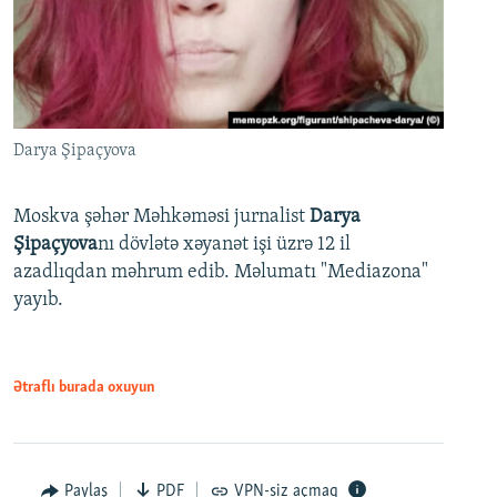
Darya Şipaçyova
Moskva şəhər Məhkəməsi jurnalist
Darya
Şipaçyova
nı dövlətə xəyanət işi üzrə 12 il
azadlıqdan məhrum edib. Məlumatı "Mediazona"
yayıb.
Ətraflı burada oxuyun
Paylaş
PDF
VPN-siz açmaq