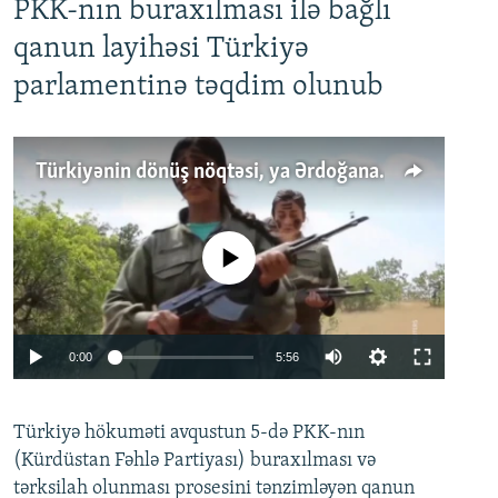
PKK-nın buraxılması ilə bağlı
qanun layihəsi Türkiyə
parlamentinə təqdim olunub
Türkiyənin dönüş nöqtəsi, ya Ərdoğana üçüncü şans: PKK ilə qəfil barışıq nə deməkdir?
No media source currently available
Auto
0:00
5:56
240p
Türkiyə hökuməti avqustun 5-də PKK-nın
360p
(Kürdüstan Fəhlə Partiyası) buraxılması və
480p
Auto
240p
360p
480p
tərksilah olunması prosesini tənzimləyən qanun