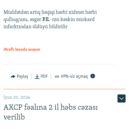
Müddətdən artıq həqiqi hərbi xidmət hərbi
qulluqçusu, əsgər
P.E.
-nin kəskin miokard
infarktından öldüyü bildirilir
Ətraflı burada oxuyun
Paylaş
PDF
VPN-siz açmaq
İyun 30, 2026
AXCP fəalına 2 il həbs cəzası
verilib