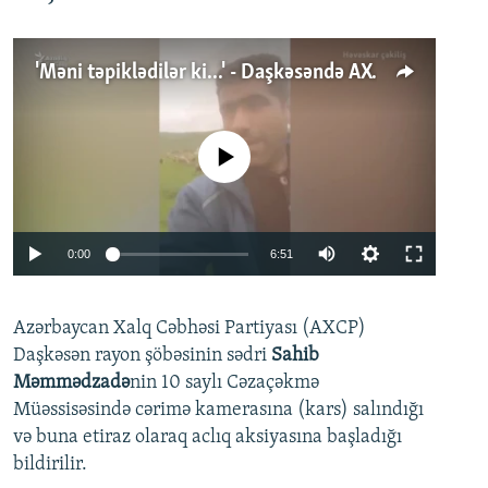
'Məni təpiklədilər ki...' - Daşkəsəndə AXCP fəalının yaxınları onun həbsinə etiraz edirlər
No media source currently available
Auto
0:00
6:51
240p
Azərbaycan Xalq Cəbhəsi Partiyası (AXCP)
360p
Daşkəsən rayon şöbəsinin sədri
Sahib
480p
Auto
240p
360p
480p
Məmmədzadə
nin 10 saylı Cəzaçəkmə
720p
Müəssisəsində cərimə kamerasına (kars) salındığı
720p
1080p
və buna etiraz olaraq aclıq aksiyasına başladığı
1080p
bildirilir.