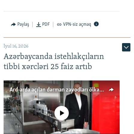
Paylaş
PDF
VPN-siz açmaq
İyul 16, 2026
Azərbaycanda istehlakçıların
tibbi xərcləri 25 faiz artıb
Ard-arda açılan dərman zavodları ölkənin tələbatını ödəyirmi?
No media source currently available