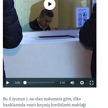
No media source currently available
Auto
0:00
2:34
240p
Bu il iyunun 1-nə olan məlumata görə, ölkə
360p
banklarında vaxtı keçmiş kreditlərin məbləği
480p