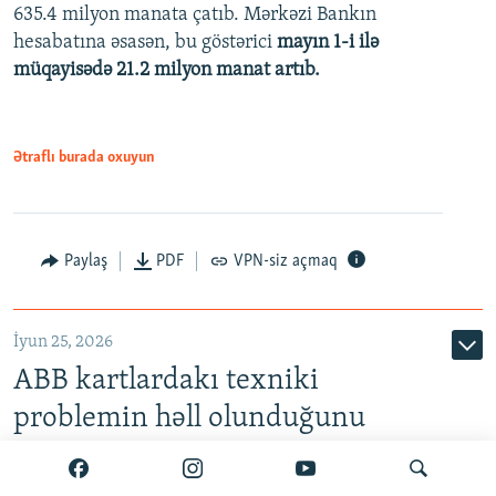
635.4 milyon manata çatıb. Mərkəzi Bankın
720p
hesabatına əsasən, bu göstərici
mayın 1-i ilə
müqayisədə 21.2 milyon manat artıb.
1080p
Ətraflı burada oxuyun
Auto
240p
360p
480p
Paylaş
PDF
VPN-siz açmaq
720p
1080p
İyun 25, 2026
ABB kartlardakı texniki
problemin həll olunduğunu
bildirir