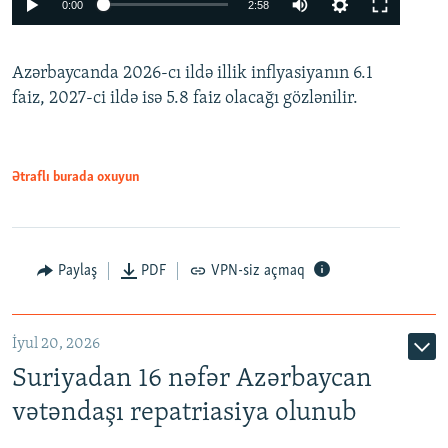
0:00
2:58
240p
Azərbaycanda 2026-cı ildə illik inflyasiyanın 6.1
360p
faiz, 2027-ci ildə isə 5.8 faiz olacağı gözlənilir.
480p
720p
1080p
Ətraflı burada oxuyun
Paylaş
PDF
VPN-siz açmaq
İyul 20, 2026
Auto
240p
360p
480p
Suriyadan 16 nəfər Azərbaycan
720p
1080p
vətəndaşı repatriasiya olunub