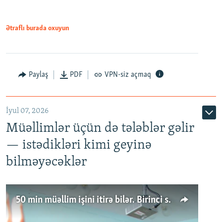
Ətraflı burada oxuyun
Paylaş
PDF
VPN-siz açmaq
İyul 07, 2026
Müəllimlər üçün də tələblər gəlir
— istədikləri kimi geyinə
bilməyəcəklər
50 min müəllim işini itirə bilər. Birinci sinfə gedənlər azalır