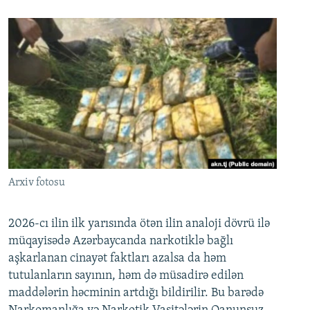
Arxiv fotosu
2026-cı ilin ilk yarısında ötən ilin analoji dövrü ilə
müqayisədə Azərbaycanda narkotiklə bağlı
aşkarlanan cinayət faktları azalsa da həm
tutulanların sayının, həm də müsadirə edilən
maddələrin həcminin artdığı bildirilir. Bu barədə