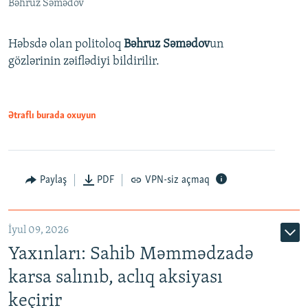
Bəhruz Səmədov
Həbsdə olan politoloq
Bəhruz Səmədov
un
gözlərinin zəiflədiyi bildirilir.
Ətraflı burada oxuyun
Paylaş
PDF
VPN-siz açmaq
İyul 09, 2026
Yaxınları: Sahib Məmmədzadə
karsa salınıb, aclıq aksiyası
keçirir