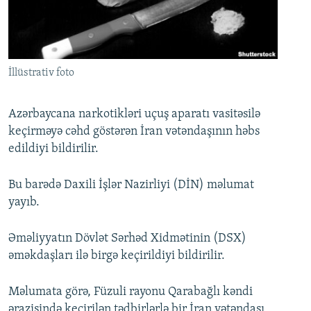
İNFOQRAFIKA
AZƏRBAYCAN ƏDƏBIYYATI KITABXANASI
MISSIYAMIZ
BIZI IZLƏ
KARIKATURA
İSLAM VƏ DEMOKRATIYA
PEŞƏ ETIKASI VƏ JURNALISTIKA STANDARTLARIMIZ
İZ - MƏDƏNIYYƏT PROQRAMI
MATERIALLARIMIZDAN ISTIFADƏ
İllüstrativ foto
AZADLIQRADIOSU MOBIL TELEFONUNUZDA
RFE/RL-in bütün saytları
BIZIMLƏ ƏLAQƏ
Azərbaycana narkotikləri uçuş aparatı vasitəsilə
keçirməyə cəhd göstərən İran vətəndaşının həbs
XƏBƏR BÜLLETENLƏRIMIZ
edildiyi bildirilir.
Bu barədə Daxili İşlər Nazirliyi (DİN) məlumat
yayıb.
Əməliyyatın Dövlət Sərhəd Xidmətinin (DSX)
əməkdaşları ilə birgə keçirildiyi bildirilir.
Məlumata görə, Füzuli rayonu Qarabağlı kəndi
ərazisində keçirilən tədbirlərlə bir İran vətəndaşı