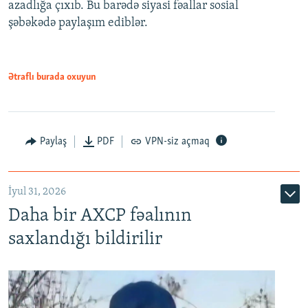
azadlığa çıxıb. Bu barədə siyasi fəallar sosial
şəbəkədə paylaşım ediblər.
Ətraflı burada oxuyun
Paylaş
PDF
VPN-siz açmaq
İyul 31, 2026
Daha bir AXCP fəalının
saxlandığı bildirilir