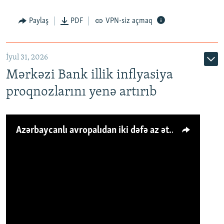
Paylaş
PDF
VPN-siz açmaq
İyul 31, 2026
Mərkəzi Bank illik inflyasiya
proqnozlarını yenə artırıb
Azərbaycanlı avropalıdan iki dəfə az ət yeyir, amma... 'Qiymət artımı qaçılmazdır'