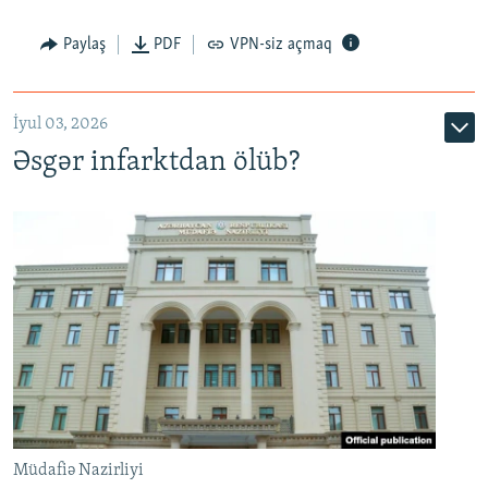
Auto
240p
360p
480p
Paylaş
PDF
VPN-siz açmaq
720p
1080p
İyul 03, 2026
Əsgər infarktdan ölüb?
Müdafiə Nazirliyi