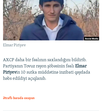
Elmar Piriyev
AXCP daha bir fəalının saxlandığını bildirib.
Partiyanın Tovuz rayon şöbəsinin fəalı
Elmar
Piriyev
in 10 sutka müddətinə inzibati qaydada
həbs edildiyi açıqlanıb.
Ətraflı burada oxuyun