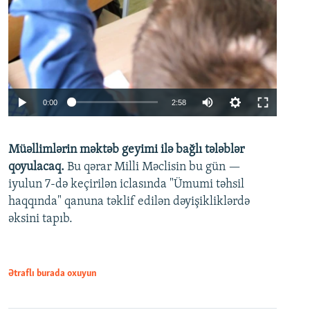
Auto
0:00
2:58
240p
Müəllimlərin məktəb geyimi ilə bağlı tələblər
360p
qoyulacaq.
Bu qərar Milli Məclisin bu gün —
480p
iyulun 7-də keçirilən iclasında "Ümumi təhsil
720p
haqqında" qanuna təklif edilən dəyişikliklərdə
əksini tapıb.
1080p
Ətraflı burada oxuyun