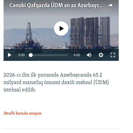
Cənubi Qafqazda ÜDM ən az Azərbaycanda artır: Qonşuları niyə Bakını qabaqlaya bilir?
No media source currently available
Auto
0:00
4:00
240p
2026-cı ilin ilk yarısında Azərbaycanda 65.2
360p
milyard manatlıq ümumi daxili məhsul (ÜDM)
480p
Auto
240p
360p
480p
istehsal edilib.
720p
720p
1080p
1080p
Ətraflı burada oxuyun