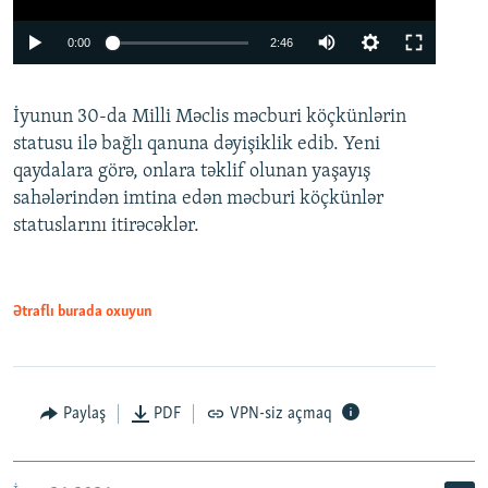
Auto
0:00
2:46
240p
İyunun 30-da Milli Məclis məcburi köçkünlərin
360p
statusu ilə bağlı qanuna dəyişiklik edib. Yeni
480p
qaydalara görə, onlara təklif olunan yaşayış
720p
sahələrindən imtina edən məcburi köçkünlər
statuslarını itirəcəklər.
1080p
Ətraflı burada oxuyun
Auto
240p
360p
480p
Paylaş
PDF
VPN-siz açmaq
720p
1080p