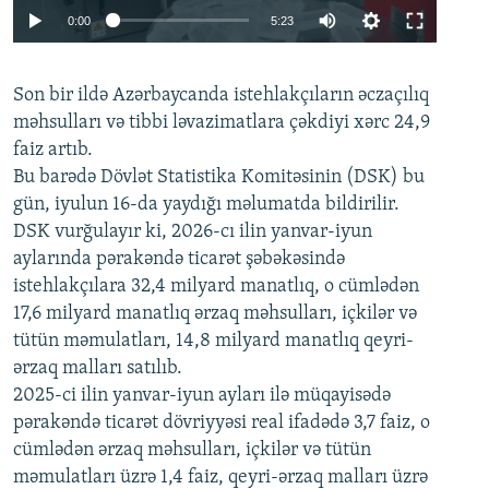
Auto
0:00
5:23
240p
Son bir ildə Azərbaycanda istehlakçıların
360p
əczaçılıq
məhsulları və tibbi ləvazimatlara çəkdiyi xərc 24,9
480p
Auto
240p
360p
480p
faiz artıb.
720p
Bu barədə Dövlət Statistika Komitəsinin (DSK) bu
720p
1080p
gün, iyulun 16-da yaydığı məlumatda bildirilir.
1080p
DSK vurğulayır ki, 2026-cı ilin yanvar-iyun
aylarında pərakəndə ticarət şəbəkəsində
istehlakçılara 32,4 milyard manatlıq, o cümlədən
17,6 milyard manatlıq ərzaq məhsulları, içkilər və
tütün məmulatları, 14,8 milyard manatlıq qeyri-
ərzaq malları satılıb.
2025-ci ilin yanvar-iyun ayları ilə müqayisədə
pərakəndə ticarət dövriyyəsi real ifadədə 3,7 faiz, o
cümlədən ərzaq məhsulları, içkilər və tütün
məmulatları üzrə 1,4 faiz, qeyri-ərzaq malları üzrə