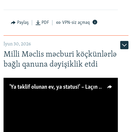
Paylaş
PDF
VPN-siz açmaq
İyun 30, 2026
Milli Məclis məcburi köçkünlərlə
bağlı qanuna dəyişiklik etdi
'Ya təklif olunan ev, ya status!' – Laçın köçkünü: 'Laçından başqa heç hara!'