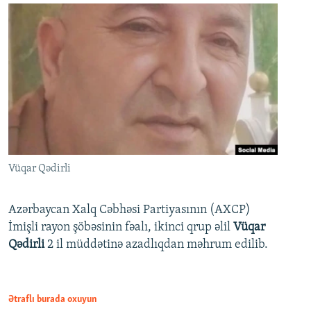
Vüqar Qədirli
Azərbaycan Xalq Cəbhəsi Partiyasının (AXCP)
İmişli rayon şöbəsinin fəalı, ikinci qrup əlil
Vüqar
Qədirli
2 il müddətinə azadlıqdan məhrum edilib.
Ətraflı burada oxuyun