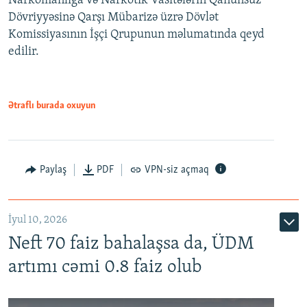
Narkomanlığa və Narkotik Vasitələrin Qanunsuz
Dövriyyəsinə Qarşı Mübarizə üzrə Dövlət
Komissiyasının İşçi Qrupunun məlumatında qeyd
edilir.
Ətraflı burada oxuyun
Paylaş
PDF
VPN-siz açmaq
İyul 10, 2026
Neft 70 faiz bahalaşsa da, ÜDM
artımı cəmi 0.8 faiz olub