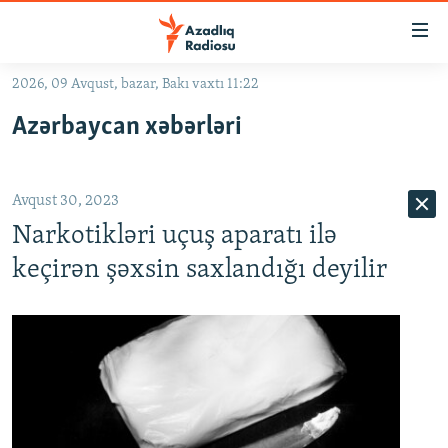
Keçid
linkləri
Əsas
2026, 09 Avqust, bazar, Bakı vaxtı 11:22
məzmuna
GÜNDƏM
Azərbaycan xəbərləri
qayıt
#İZAHLA
Əsas
KORRUPSIOMETR
naviqasiyaya
Avqust 30, 2023
qayıt
#ƏSLINDƏ
Axtarışa
Narkotikləri uçuş aparatı ilə
FƏRQƏ BAX
keç
keçirən şəxsin saxlandığı deyilir
QANUNI DOĞRU
ARAŞDIRMA
MULTIMEDIA
RADIO ARXIV
VIDEO
HAQQIMIZDA
FOTOQALEREYA
OXU ZALI