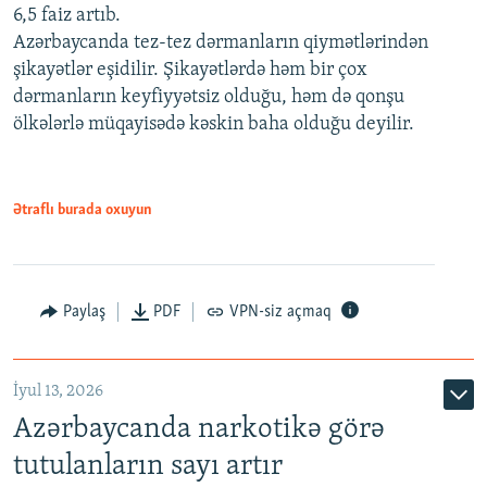
6,5 faiz artıb.
Azərbaycanda tez-tez dərmanların qiymətlərindən
şikayətlər eşidilir. Şikayətlərdə həm bir çox
dərmanların keyfiyyətsiz olduğu, həm də qonşu
ölkələrlə müqayisədə kəskin baha olduğu deyilir.
Ətraflı burada oxuyun
Paylaş
PDF
VPN-siz açmaq
İyul 13, 2026
Azərbaycanda narkotikə görə
tutulanların sayı artır