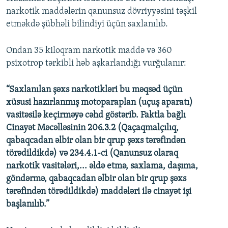
narkotik maddələrin qanunsuz dövriyyəsini təşkil
etməkdə şübhəli bilindiyi üçün saxlanılıb.
Ondan 35 kiloqram narkotik maddə və 360
psixotrop tərkibli həb aşkarlandığı vurğulanır:
“Saxlanılan şəxs narkotikləri bu məqsəd üçün
xüsusi hazırlanmış motoparaplan (uçuş aparatı)
vasitəsilə keçirməyə cəhd göstərib. Faktla bağlı
Cinayət Məcəlləsinin 206.3.2 (Qaçaqmalçılıq,
qabaqcadan əlbir olan bir qrup şəxs tərəfindən
törədildikdə) və 234.4.1-ci (Qanunsuz olaraq
narkotik vasitələri,... əldə etmə, saxlama, daşıma,
göndərmə, qabaqcadan əlbir olan bir qrup şəxs
tərəfindən törədildikdə) maddələri ilə cinayət işi
başlanılıb.”