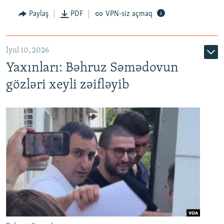
Paylaş
PDF
VPN-siz açmaq
İyul 10, 2026
Yaxınları: Bəhruz Səmədovun
gözləri xeyli zəifləyib