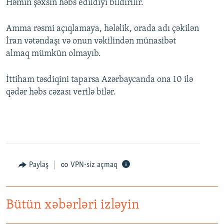
Həmin şəxsin həbs edildiyi bildirilir.
Amma rəsmi açıqlamaya, hələlik, orada adı çəkilən
İran vətəndaşı və onun vəkilindən münasibət
almaq mümkün olmayıb.
İttiham təsdiqini taparsa Azərbaycanda ona 10 ilə
qədər həbs cəzası verilə bilər.
Paylaş
VPN-siz açmaq
Bütün xəbərləri izləyin