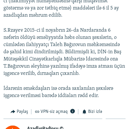
ci (hakimiyyət nümayəndəsinə qarşı müqavimət
göstərmə və ya zor tətbiq etmə) maddələri ilə 6 il 5 ay
azadlıqdan məhrum edilib.
S.Rzayev 2015-ci il noyabrın 26-da Nardaranda 6
nəfərin öldüyü əməliyyatda həbs olunan şəxslərin, o
cümlədən ilahiyyatçı Taleh Bağırovun məhkəməsində
də şahid kimi dindirilmişdi. Bildirmişdi ki, DİN-in Baş
Mütəşəkkil Cinayətkarlıqla Mübarizə İdarəsində ona
T.Bağırovun əleyhinə yazılmış ifadəyə imza atması üçün
işgəncə verilib, dırnaqları çıxarılıb.
İdarənin əməkdaşları isə orada saxlanılan şəxslərə
işgəncə verilməsi barədə iddiaları rədd edir.
Paylaş
VPN-siz açmaq
Bizi izlə
AzadlıqRadiosu ©