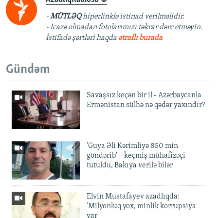
-
MÜTLƏQ
hiperlinklə istinad verilməlidir.
- İcazə olmadan fotolarımızı təkrar dərc etməyin.
İstifadə şərtləri haqda
ətraflı burada
Gündəm
Savaşsız keçən bir il - Azərbaycanla
Ermənistan sülhə nə qədər yaxındır?
'Guya Əli Kərimliyə 850 min
göndərib' – keçmiş mühafizəçi
tutuldu, Bakıya verilə bilər
Elvin Mustafayev azadlıqda:
'Milyonluq yox, minlik korrupsiya
var'