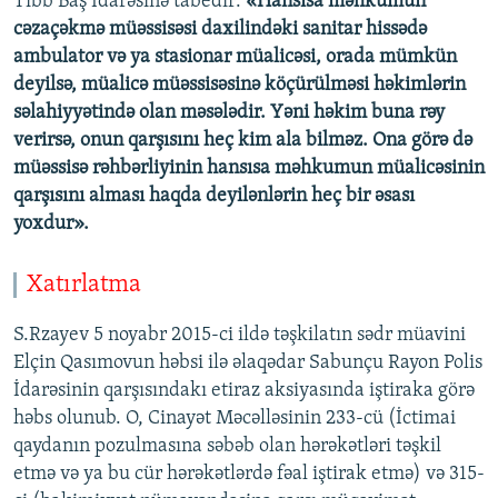
Tibb Baş İdarəsinə tabedir:
«Hansısa məhkumun
cəzaçəkmə müəssisəsi daxilindəki sanitar hissədə
ambulator və ya stasionar müalicəsi, orada mümkün
deyilsə, müalicə müəssisəsinə köçürülməsi həkimlərin
səlahiyyətində olan məsələdir. Yəni həkim buna rəy
verirsə, onun qarşısını heç kim ala bilməz. Ona görə də
müəssisə rəhbərliyinin hansısa məhkumun müalicəsinin
qarşısını alması haqda deyilənlərin heç bir əsası
yoxdur».
Xatırlatma
S.Rzayev 5 noyabr 2015-ci ildə təşkilatın sədr müavini
Elçin Qasımovun həbsi ilə əlaqədar Sabunçu Rayon Polis
İdarəsinin qarşısındakı etiraz aksiyasında iştiraka görə
həbs olunub. O, Cinayət Məcəlləsinin 233-cü (İctimai
qaydanın pozulmasına səbəb olan hərəkətləri təşkil
etmə və ya bu cür hərəkətlərdə fəal iştirak etmə) və 315-