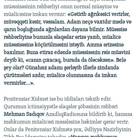
müəssisəsinin rəhbərliyi onun normal müayinə və
müalicəsinə imkan vermir:
«Gətirib ağrıkəsici verirlər,
müvəqqəti kəsir, vəssalam. Adam neçə vaxtdır mədə və
qarın boşluğunda ağrılardan dayana bilmir. Müəssisə
rəhbərliyinə bununla əlaqədar ərizə yazıb, müalicə
müəssisəsinə köçürülməsini istəyib. Amma ərizəsinə
baxılmır. Buna etiraz edəndə müəssisənin rəis müavini
deyib ki, «canın çıxacaq, burada da öləcəksən». Belə
şey olar? Günahsız adamı şərləyib illərlə zindanda
çürütmələri azdır, müalicə olunmasına da imkan
vermirlər...».
Penitensiar Xidmət isə bu iddiaları təkzib edir.
Qurumun ictimaiyyətlə əlaqələr şöbəsinin rəhbəri
Mehman Sadıqov
AzadlıqRadiosuna bildirib ki, hansısa
məhkumun müalicəsi məsələsinə həkimlər qərar verir.
Onlar da Penitensiar Xidmətə yox, Ədliyyə Nazirliyinin