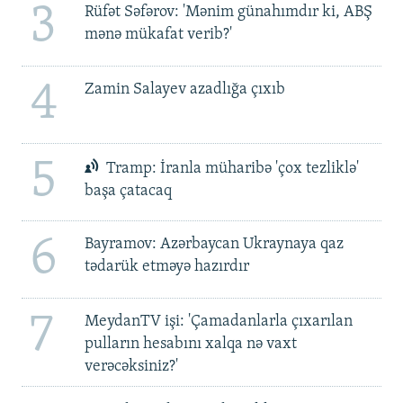
3
Rüfət Səfərov: 'Mənim günahımdır ki, ABŞ
mənə mükafat verib?'
4
Zamin Salayev azadlığa çıxıb
5
Tramp: İranla müharibə 'çox tezliklə'
başa çatacaq
6
Bayramov: Azərbaycan Ukraynaya qaz
tədarük etməyə hazırdır
7
MeydanTV işi: 'Çamadanlarla çıxarılan
pulların hesabını xalqa nə vaxt
verəcəksiniz?'