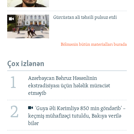
Gürcüstan ali təhsili pulsuz etdi
Bölmənin bütün materialları burada
Çox izlənən
1
Azərbaycan Bəhruz Həsənlinin
ekstradisiyası üçün hələlik müraciət
etməyib
2
'Guya Əli Kərimliyə 850 min göndərib' –
keçmiş mühafizəçi tutuldu, Bakıya verilə
bilər