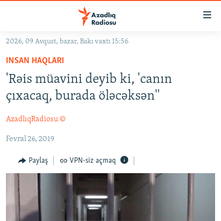
Keçid
linkləri
Əsas
2026, 09 Avqust, bazar, Bakı vaxtı 15:56
məzmuna
GÜNDƏM
INSAN HAQLARI
qayıt
#İZAHLA
Əsas
'Rəis müavini deyib ki, 'canın
KORRUPSIOMETR
naviqasiyaya
çıxacaq, burada öləcəksən''
qayıt
#ƏSLINDƏ
Axtarışa
AzadlıqRadiosu ©
FƏRQƏ BAX
keç
Fevral 26, 2019
QANUNI DOĞRU
ARAŞDIRMA
Paylaş
VPN-siz açmaq
MULTIMEDIA
RADIO ARXIV
VIDEO
HAQQIMIZDA
FOTOQALEREYA
OXU ZALI