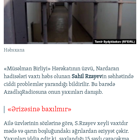
İNFOQRAFIKA
AZƏRBAYCAN ƏDƏBIYYATI KITABXANASI
MISSIYAMIZ
BIZI IZLƏ
KARIKATURA
İSLAM VƏ DEMOKRATIYA
PEŞƏ ETIKASI VƏ JURNALISTIKA STANDARTLARIMIZ
İZ - MƏDƏNIYYƏT PROQRAMI
MATERIALLARIMIZDAN ISTIFADƏ
AZADLIQRADIOSU MOBIL TELEFONUNUZDA
RFE/RL-in bütün saytları
Həbsxana
BIZIMLƏ ƏLAQƏ
XƏBƏR BÜLLETENLƏRIMIZ
«Müsəlman Birliyi» Hərəkatının üzvü, Nardaran
hadisələri vaxtı həbs olunan
Sahil Rzayev
in səhhətində
ciddi problemlər yarandığı bildirilir. Bu barədə
AzadlıqRadiosuna onun yaxınları danışıb.
«Ərizəsinə baxılmır»
Ailə üzvlərinin sözlərinə görə, S.Rzayev xeyli vaxtdır
mədə və qarın boşluğundakı ağrılardan əziyyət çəkir.
Yaxınları iddia edir ki, saxlandığı 15 saylı cəzaçəkmə