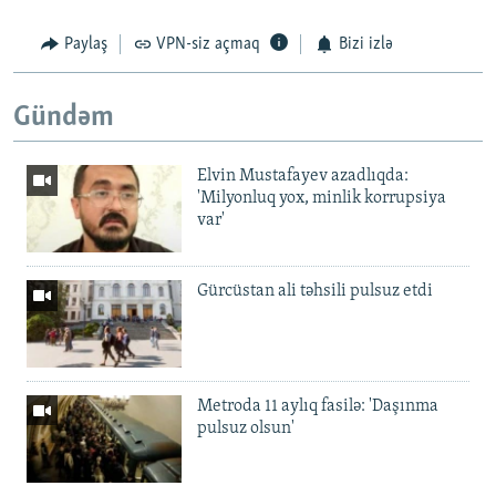
Paylaş
VPN-siz açmaq
Bizi izlə
Gündəm
Elvin Mustafayev azadlıqda:
'Milyonluq yox, minlik korrupsiya
var'
Gürcüstan ali təhsili pulsuz etdi
Metroda 11 aylıq fasilə: 'Daşınma
pulsuz olsun'