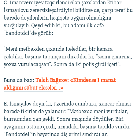
C. İmamverdiyev təqsirləndirilən şəxslərdən Etibar
İsmayılovu zərərsizləşdirdiyini bildirsə də, qarşı tərəf bu
barədə deyilənlərin həqiqətə uyğun olmadığını
vurğulayıb. Qeyd edib ki, bu adamı ilk dəfə
"bandotdel"də görüb:
"Məni mətbəxdən çıxanda itələdilər, bir kənara
çəkdilər, başıma tapançanı dirədilər ki, “səsini çıxarma,
yoxsa vurulacaqsan”. Sonra da iki polis girdi içəri".
Buna da bax:
Taleh Bağırov: «Kimdənsə 1 manat
aldığımı sübut eləsələr...»
E. İsmayılov deyir ki, üzərində qumbara, xəncər olması
barədə fikirlər də yalandır: "Mətbəxdə məni vurdular,
burnumdan qan gəldi. Sonra maşında döydülər. Biri
ayağımın üstünə çıxdı, arxadakı başıma təpiklə vurdu.
"Bandotdel"in həyətində dişlərimi sındırdılar.