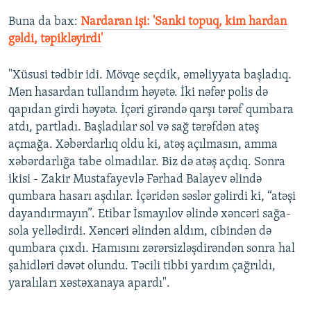
Buna da bax:
Nardaran işi: 'Sanki topuq, kim hardan
gəldi, təpikləyirdi'
"Xüsusi tədbir idi. Mövqe seçdik, əməliyyata başladıq.
Mən hasardan tullandım həyətə. İki nəfər polis də
qapıdan girdi həyətə. İçəri girəndə qarşı tərəf qumbara
atdı, partladı. Başladılar sol və sağ tərəfdən atəş
açmağa. Xəbərdarlıq oldu ki, atəş açılmasın, amma
xəbərdarlığa tabe olmadılar. Biz də atəş açdıq. Sonra
ikisi - Zakir Mustafayevlə Fərhad Balayev əlində
qumbara hasarı aşdılar. İçəridən səslər gəlirdi ki, “atəşi
dayandırmayın”. Etibar İsmayılov əlində xəncəri sağa-
sola yellədirdi. Xəncəri əlindən aldım, cibindən də
qumbara çıxdı. Hamısını zərərsizləşdirəndən sonra hal
şahidləri dəvət olundu. Təcili tibbi yardım çağrıldı,
yaralıları xəstəxanaya apardı".