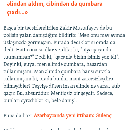
əlindən aldım, cibindən də qumbara
çıxdı...»
Başqa bir təqsirləndirilən Zakir Mustafayev də bu
polisin yalan danışdığını bildirib: "Mən onu may ayında
üzləşmədə görmüşəm. Burada dediklərini orada da
dedi. Hətta ona suallar verdilər ki, "niyə qaçanda
tutmamısan?" Dedi ki, "qaçanla bizim işimiz yox idi".
Deyir ki, guya, mən əlimdə qumbara, hasardan
tullanmışam. Mən əlimdə qumbara hansı sürətlə
tullanmışam ki, orada bunlar məni zərərsizləşdirə
bilməyiblər? Təşvişə düşən insan əlində nə varsa, atıb
qaçır. Bu, absurddur. Məntiqsiz bir şeydir. Sadəcə,
bunları öyrədiblər ki, belə danış".
Buna da bax:
Azərbaycanda yeni ittiham: Gülençi