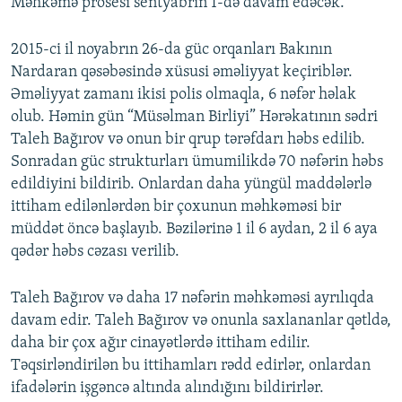
Məhkəmə prosesi sentyabrın 1-də davam edəcək.
2015-ci il noyabrın 26-da güc orqanları Bakının
Nardaran qəsəbəsində xüsusi əməliyyat keçiriblər.
Əməliyyat zamanı ikisi polis olmaqla, 6 nəfər həlak
olub. Həmin gün “Müsəlman Birliyi” Hərəkatının sədri
Taleh Bağırov və onun bir qrup tərəfdarı həbs edilib.
Sonradan güc strukturları ümumilikdə 70 nəfərin həbs
edildiyini bildirib. Onlardan daha yüngül maddələrlə
ittiham edilənlərdən bir çoxunun məhkəməsi bir
müddət öncə başlayıb. Bəzilərinə 1 il 6 aydan, 2 il 6 aya
qədər həbs cəzası verilib.
Taleh Bağırov və daha 17 nəfərin məhkəməsi ayrılıqda
davam edir. Taleh Bağırov və onunla saxlananlar qətldə,
daha bir çox ağır cinayətlərdə ittiham edilir.
Təqsirləndirilən bu ittihamları rədd edirlər, onlardan
ifadələrin işgəncə altında alındığını bildirirlər.