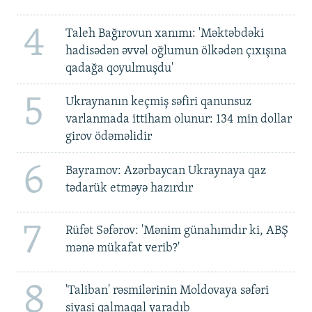
4
Taleh Bağırovun xanımı: 'Məktəbdəki
hadisədən əvvəl oğlumun ölkədən çıxışına
qadağa qoyulmuşdu'
5
Ukraynanın keçmiş səfiri qanunsuz
varlanmada ittiham olunur: 134 min dollar
girov ödəməlidir
6
Bayramov: Azərbaycan Ukraynaya qaz
tədarük etməyə hazırdır
7
Rüfət Səfərov: 'Mənim günahımdır ki, ABŞ
mənə mükafat verib?'
8
'Taliban' rəsmilərinin Moldovaya səfəri
siyasi qalmaqal yaradıb