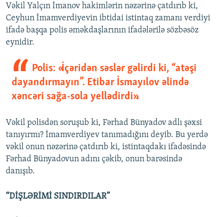
Vəkil Yalçın İmanov hakimlərin nəzərinə çatdırıb ki,
Ceyhun İmamverdiyevin ibtidai istintaq zamanı verdiyi
ifadə başqa polis əməkdaşlarının ifadələrilə sözbəsöz
eynidir.
Polis: «İçəridən səslər gəlirdi ki, “atəşi
dayandırmayın”. Etibar İsmayılov əlində
xəncəri sağa-sola yellədirdi».
Vəkil polisdən soruşub ki, Fərhad Bünyadov adlı şəxsi
tanıyırmı? İmamverdiyev tanımadığını deyib. Bu yerdə
vəkil onun nəzərinə çatdırıb ki, istintaqdakı ifadəsində
Fərhad Bünyadovun adını çəkib, onun barəsində
danışıb.
“DİŞLƏRİMİ SINDIRDILAR”