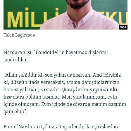
İNFOQRAFIKA
AZƏRBAYCAN ƏDƏBIYYATI KITABXANASI
MISSIYAMIZ
BIZI IZLƏ
KARIKATURA
İSLAM VƏ DEMOKRATIYA
PEŞƏ ETIKASI VƏ JURNALISTIKA STANDARTLARIMIZ
İZ - MƏDƏNIYYƏT PROQRAMI
MATERIALLARIMIZDAN ISTIFADƏ
Taleh Bağırzadə
AZADLIQRADIOSU MOBIL TELEFONUNUZDA
RFE/RL-in bütün saytları
BIZIMLƏ ƏLAQƏ
Nardaran işi: "Bandotdel"in həyətində dişlərimi
XƏBƏR BÜLLETENLƏRIMIZ
sındırdılar
"Allah şahiddir ki, sən yalan danışırsan. And içirsiniz
ki, düzgün ifadə verəcəksiz, amma danışdıqlarınızın
hamısı yalandır, saxtadır. Quraşdırılmış oyundur ki,
insanlara böhtan atsınlar. Mən yaralanmışam, evin
içində olmuşam. Evin içində də divarda mənim başımın
qanı olub".
Bunu "Nardaran işi" üzrə təqsirləndirilən şəxslərdən