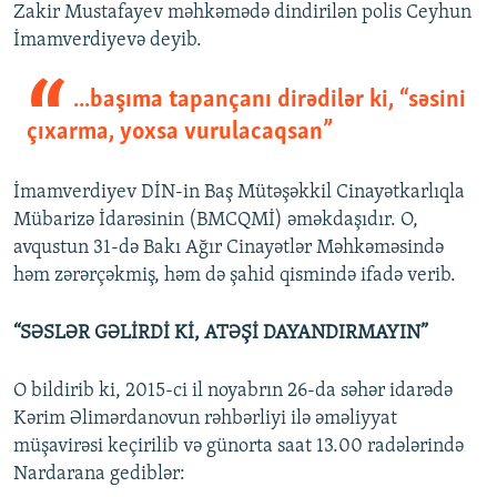
Zakir Mustafayev məhkəmədə dindirilən polis Ceyhun
İmamverdiyevə deyib.
...başıma tapançanı dirədilər ki, “səsini
çıxarma, yoxsa vurulacaqsan”
İmamverdiyev DİN-in Baş Mütəşəkkil Cinayətkarlıqla
Mübarizə İdarəsinin (BMCQMİ) əməkdaşıdır. O,
avqustun 31-də Bakı Ağır Cinayətlər Məhkəməsində
həm zərərçəkmiş, həm də şahid qismində ifadə verib.
“SƏSLƏR GƏLİRDİ Kİ, ATƏŞİ DAYANDIRMAYIN”
O bildirib ki, 2015-ci il noyabrın 26-da səhər idarədə
Kərim Əlimərdanovun rəhbərliyi ilə əməliyyat
müşavirəsi keçirilib və günorta saat 13.00 radələrində
Nardarana gediblər: