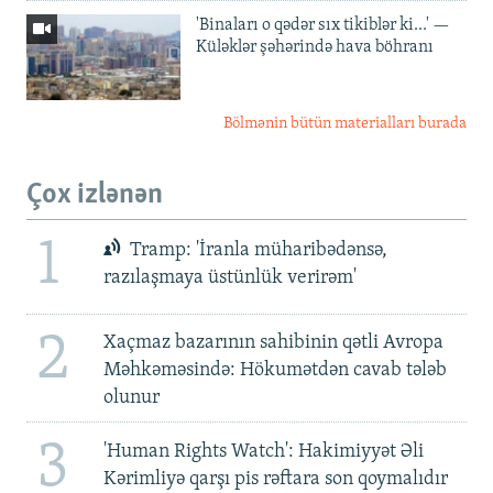
'Binaları o qədər sıx tikiblər ki...' —
Küləklər şəhərində hava böhranı
Bölmənin bütün materialları burada
Çox izlənən
1
Tramp: 'İranla müharibədənsə,
razılaşmaya üstünlük verirəm'
2
Xaçmaz bazarının sahibinin qətli Avropa
Məhkəməsində: Hökumətdən cavab tələb
olunur
3
'Human Rights Watch': Hakimiyyət Əli
Kərimliyə qarşı pis rəftara son qoymalıdır