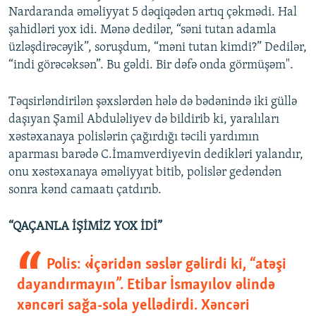
Nardaranda əməliyyat 5 dəqiqədən artıq çəkmədi. Hal
şahidləri yox idi. Mənə dedilər, “səni tutan adamla
üzləşdirəcəyik”, soruşdum, “məni tutan kimdi?” Dedilər,
“indi görəcəksən”. Bu gəldi. Bir dəfə onda görmüşəm".
Təqsirləndirilən şəxslərdən hələ də bədənində iki güllə
daşıyan Şamil Abduləliyev də bildirib ki, yaralıları
xəstəxanaya polislərin çağırdığı təcili yardımın
aparması barədə C.İmamverdiyevin dedikləri yalandır,
onu xəstəxanaya əməliyyat bitib, polislər gedəndən
sonra kənd camaatı çatdırıb.
“QAÇANLA İŞİMİZ YOX İDİ”
Polis: «İçəridən səslər gəlirdi ki, “atəşi
dayandırmayın”. Etibar İsmayılov əlində
xəncəri sağa-sola yellədirdi. Xəncəri