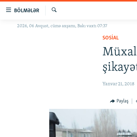
Keçid
BÖLMƏLƏR
linkləri
Axtar
Əsas
2026, 06 Avqust, cümə axşamı, Bakı vaxtı 07:37
GÜNDƏM
məzmuna
SOSIAL
#İZAHLA
qayıt
Əsas
Müxali
KORRUPSIOMETR
naviqasiyaya
#ƏSLINDƏ
qayıt
şikayə
Axtarışa
FƏRQƏ BAX
keç
QANUNI DOĞRU
Yanvar 21, 2018
ARAŞDIRMA
Paylaş
MULTIMEDIA
RADIO ARXIV
VIDEO
HAQQIMIZDA
FOTOQALEREYA
OXU ZALI