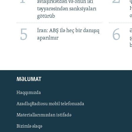
aviaşirkətdən və onun iki
təyyarəsindən sanksiyaları
götürüb
5
6
İran: ABŞ ilə heç bir danışıq
Ə
aparılmır
ş
b
MƏLUMAT
Haqqımızda
AzadlıqRadiosu mobil telefonuzda
Materiallarımızdan istifadə
BIZI IZLƏ
Bizimlə əlaqə