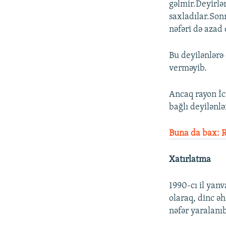
gəlmir.Deyirlər
saxladılar.Son
nəfəri də azad 
Bu deyilənlərə
verməyib.
Ancaq rayon İc
bağlı deyilənlə
Buna da bax: R
Xatırlatma
1990-cı il yan
olaraq, dinc ə
nəfər yaralanı