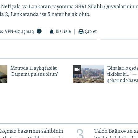
Neftçala və Lənkəran rayonuna SSRİ Silahlı Qüvvələrinin 
da 2, Lənkəranda isə 5 nəfər həlak olub.
VPN-siz açmaq
Bizi izlə
Çap et
Metroda 11 aylıq fasilə:
'Binaları o qədə
'Daşınma pulsuz olsun'
tikiblər ki...' 
şəhərində hav
3
açmaz bazarının sahibinin
Taleh Bağırovun x