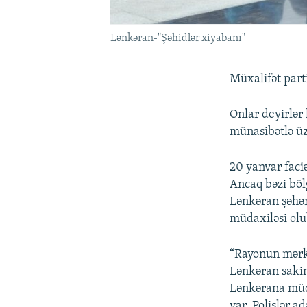
Lənkəran-"Şəhidlər xiyabanı"
Müxalifət parti
Onlar deyirlər
münasibətlə üz
20 yanvar faciə
Ancaq bəzi böl
Lənkəran şəhər
müdaxiləsi olu
“Rayonun mərkə
Lənkəran sakin
Lənkərana müda
var. Polislər 