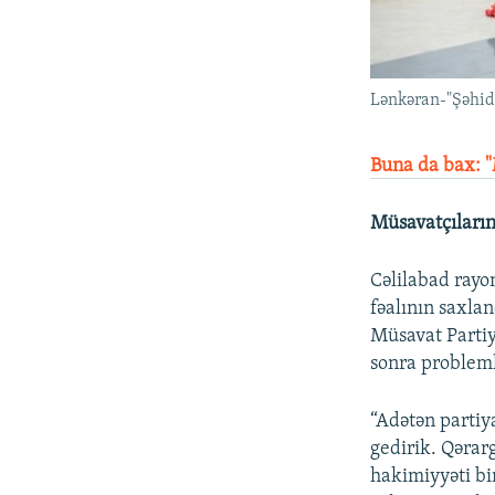
Lənkəran-"Şəhidl
Buna da bax: "
Müsavatçıların 
Cəlilabad rayo
fəalının saxland
Müsavat Partiy
sonra probleml
“Adətən partiy
gedirik. Qərar
hakimiyyəti bi