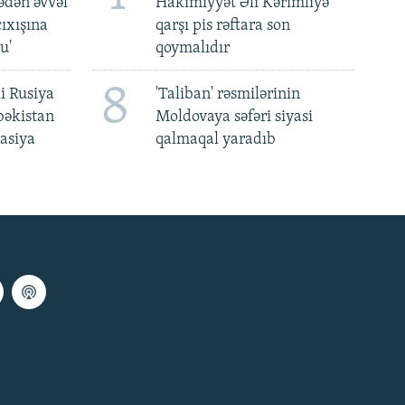
ədən əvvəl
Hakimiyyət Əli Kərimliyə
ıxışına
qarşı pis rəftara son
u'
qoymalıdır
8
i Rusiya
'Taliban' rəsmilərinin
bəkistan
Moldovaya səfəri siyasi
asiya
qalmaqal yaradıb