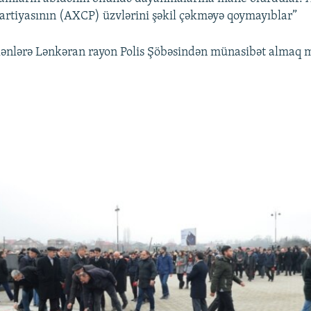
artiyasının (AXCP) üzvlərini şəkil çəkməyə qoymayıblar”
lənlərə Lənkəran rayon Polis Şöbəsindən münasibət alma