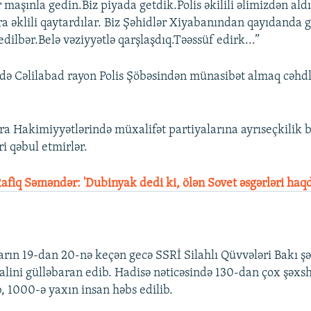
 maşınla gedin.Biz piyada getdik.Polis əkilili əlimizdən aldı
ra əklili qaytardılar. Biz Şəhidlər Xiyabanından qayıdanda g
edilbər.Belə vəziyyətlə qarşlaşdıq.Təəssüf edirk...”
 də Cəlilabad rayon Polis Şöbəsindən münasibət almaq cəhdl
ra Hakimiyyətlərində müxalifət partiyalarına ayrıseçkilik b
ri qəbul etmirlər.
afiq Səməndər: 'Dubinyak dedi ki, ölən Sovet əsgərləri haq
varın 19-dan 20-nə keçən gecə SSRİ Silahlı Qüvvələri Bakı ş
halini gülləbaran edib. Hadisə nəticəsində 130-dan çox şəxs
b, 1000-ə yaxın insan həbs edilib.