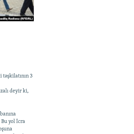
 təşkilatının 3
alı deyir ki,
abanına
Bu yol İcra
xoşuna