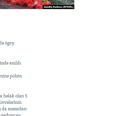
 də ögey
ində anılıb.
minə polsin
a həlak olan 5
üvvələrinin
 da məzarları
Azərbaycan