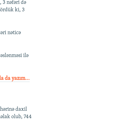
, 3 nəfəri də
ördük ki, 3
əri nəticə
əslənməsi ilə
da da yazım...
əhərinə daxil
həlak olub, 744