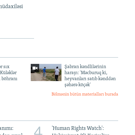
müdaxiləsi
r sıx
Şabran kəndlilərinin
— Küləklər
harayı: 'Məcburuq ki,
a böhranı
heyvanları satıb kənddən
şəhərə köçək'
Bölmənin bütün materialları burada
4
anımı:
'Human Rights Watch':