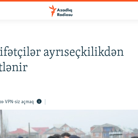
fətçilər ayrıseçkilikdən
tlənir
VPN-siz açmaq