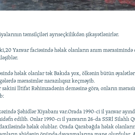
yalarının təmsilçiləri ayrıseçkilikdən şikayətlənirlər.
 ki,20 Yanvar faciəsində həlak olanların anım mərasimində
ləşiblər.
sində həlak olanlar tək Bakıda yox, ölkənin bütün əyalətlər
gələrdə mərasimlər narazılıqsız keçməyib.
 sakini İltifat Rəhimzadənin deməsinə görə, onların mərasi
b:
zində Şəhidlər Xiyabanı var.Orada 1990-ci il yanvar ayınd
idəfn edilib. Onlar 1990-cı il yanvarın 26-da SSRİ Silahlı Q
xiləsində həlak olublar. Orada Qarabağda həlak olanların
adamların abidənin önündə dayanmalarına mane olurdular. 