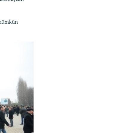
q mümkün