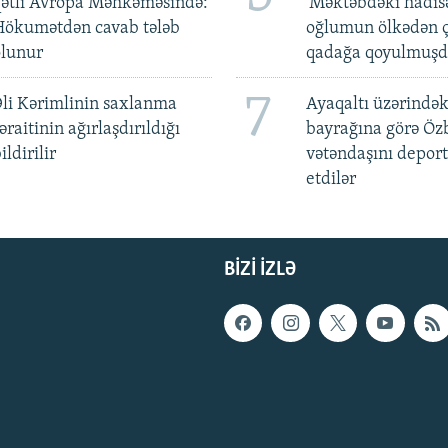
qətli Avropa Məhkəməsində:
'Məktəbdəki hadis
Hökumətdən cavab tələb
oğlumun ölkədən ç
olunur
qadağa qoyulmuşd
7
li Kərimlinin saxlanma
Ayaqaltı üzərindək
əraitinin ağırlaşdırıldığı
bayrağına görə Öz
ildirilir
vətəndaşını deport
etdilər
BIZI IZLƏ