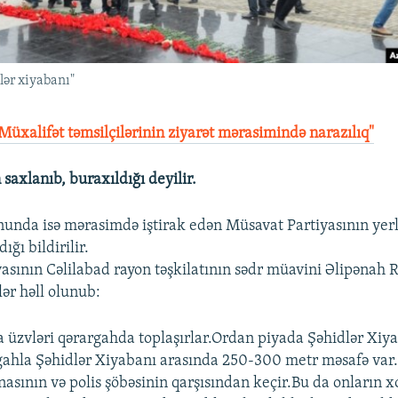
ər xiyabanı"
Müxalifət təmsilçilərinin ziyarət mərasimində narazılıq"
saxlanıb, buraxıldığı deyilir.
nunda isə mərasimdə iştirak edən Müsavat Partiyasının yerli
ığı bildirilir.
asının Cəlilabad rayon təşkilatının sədr müavini Əlipənah Rz
ər həll olunub:
a üzvləri qərargahda toplaşırlar.Ordan piyada Şəhidlər Xiy
gahla Şəhidlər Xiyabanı arasında 250-300 metr məsafə var. 
nasının və polis şöbəsinin qarşısından keçir.Bu da onların 