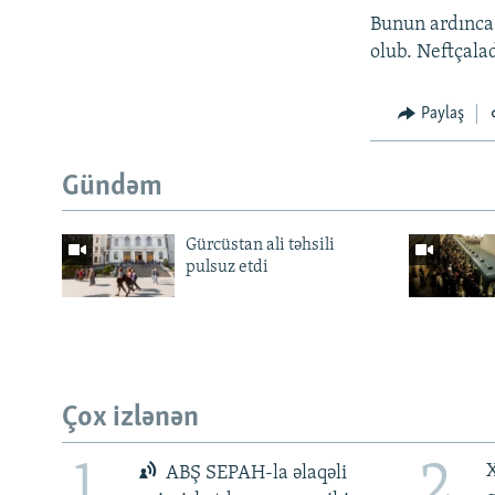
Bunun ardınca 
olub. Neftçala
Paylaş
Gündəm
Gürcüstan ali təhsili
pulsuz etdi
Çox izlənən
1
2
X
ABŞ SEPAH-la əlaqəli