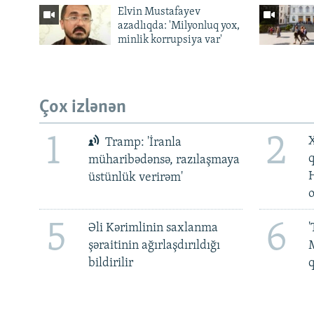
Elvin Mustafayev
azadlıqda: 'Milyonluq yox,
minlik korrupsiya var'
Çox izlənən
1
2
X
Tramp: 'İranla
müharibədənsə, razılaşmaya
üstünlük verirəm'
5
6
Əli Kərimlinin saxlanma
'
şəraitinin ağırlaşdırıldığı
M
bildirilir