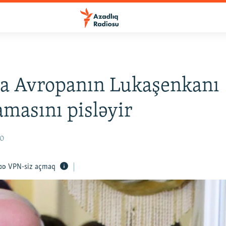
a Avropanın Lukaşenkanı
masını pisləyir
20
VPN-siz açmaq