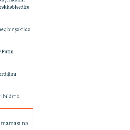
ukaşenkanın
rəkkəbləşdirə
eç bir şəkildə
 Putin
ırdığını
 bildirib.
ınmaması nə