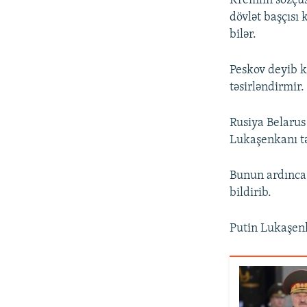
Kremlin sözçü
dövlət başçısı
bilər.
Peskov deyib k
təsirləndirmir.
Rusiya Belarus 
Lukaşenkanı tə
Bunun ardınca 
bildirib.
Putin Lukaşenk