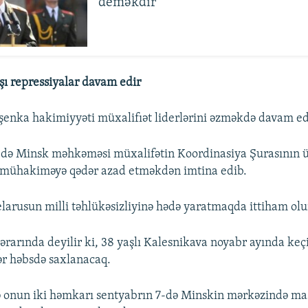
deməkdir
şı repressiyalar davam edir
enka hakimiyyəti müxalifıət liderlərini əzməkdə davam ed
-də Minsk məhkəməsi müxalifətin Koordinasiya Şurasının
 mühakiməyə qədər azad etməkdən imtina edib.
larusun milli təhlükəsizliyinə hədə yaratmaqda ittiham olu
arında deyilir ki, 38 yaşlı Kalesnikava noyabr ayında keçi
r həbsdə saxlanacaq.
 onun iki həmkarı sentyabrın 7-də Minskin mərkəzində mas