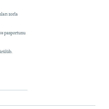
ları zorla
 və pasportunu
ürülüb.