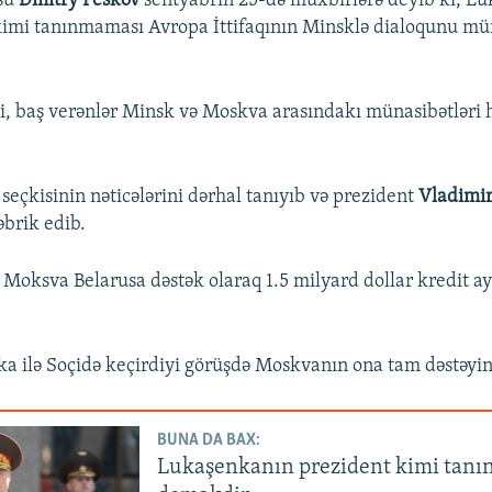
sü
Dmitry Peskov
sentyabrın 25-də müxbirlərə deyib ki, L
 kimi tanınmaması Avropa İttifaqının Minsklə dialoqunu mü
i, baş verənlər Minsk və Moskva arasındakı münasibətləri h
seçkisinin nəticələrini dərhal tanıyıb və prezident
Vladimir
brik edib.
Moksva Belarusa dəstək olaraq 1.5 milyard dollar kredit ay
a ilə Soçidə keçirdiyi görüşdə Moskvanın ona tam dəstəyini
BUNA DA BAX:
Lukaşenkanın prezident kimi tan