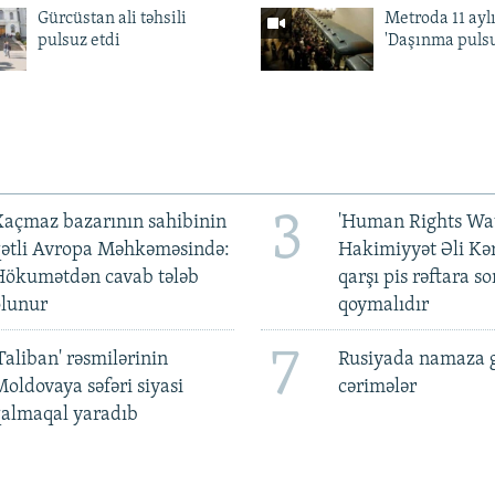
Gürcüstan ali təhsili
Metroda 11 aylı
pulsuz etdi
'Daşınma pulsu
3
açmaz bazarının sahibinin
'Human Rights Wat
qətli Avropa Məhkəməsində:
Hakimiyyət Əli Kə
Hökumətdən cavab tələb
qarşı pis rəftara so
olunur
qoymalıdır
7
Taliban' rəsmilərinin
Rusiyada namaza 
oldovaya səfəri siyasi
cərimələr
qalmaqal yaradıb