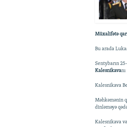
Müxalifətə qar
Bu arada Lukaş
Sentybarın 25
Kalesnikava
nı
Kalesnikava Be
Məhkəmənin qər
dinləməyə qədə
Kalesnikava və