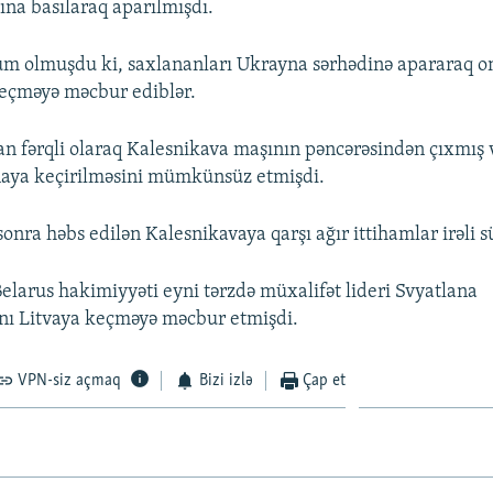
ına basılaraq aparılmışdı.
 olmuşdu ki, saxlananları Ukrayna sərhədinə apararaq on
keçməyə məcbur ediblər.
n fərqli olaraq Kalesnikava maşının pəncərəsindən çıxmış
naya keçirilməsini mümkünsüz etmişdi.
nra həbs edilən Kalesnikavaya qarşı ağır ittihamlar irəli s
elarus hakimiyyəti eyni tərzdə müxalifət lideri Svyatlana
nı Litvaya keçməyə məcbur etmişdi.
VPN-siz açmaq
Bizi izlə
Çap et