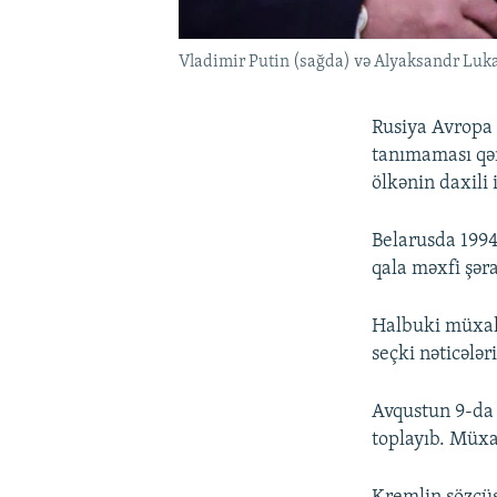
Vladimir Putin (sağda) və Alyaksandr Luka
Rusiya Avropa 
tanımaması qər
ölkənin daxili 
Belarusda 1994
qala məxfi şəra
Halbuki müxali
seçki nəticələr
Avqustun 9-da 
toplayıb. Müxal