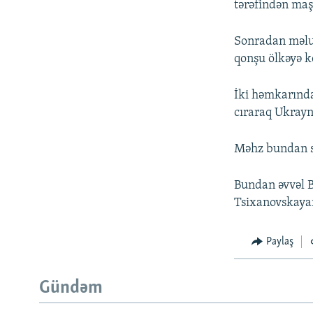
tərəfindən maş
Sonradan məlum
qonşu ölkəyə 
İki həmkarında
cıraraq Ukray
Məhz bundan so
Bundan əvvəl B
Tsixanovskaya
Paylaş
Gündəm