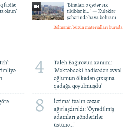
q fasilə:
'Binaları o qədər sıx
z olsun'
tikiblər ki...' — Küləklər
şəhərində hava böhranı
Bölmənin bütün materialları burada
4
ch':
Taleh Bağırovun xanımı:
rimliyə
'Məktəbdəki hadisədən əvvəl
n
oğlumun ölkədən çıxışına
qadağa qoyulmuşdu'
8
görə
İctimai fəalın cəzası
ağırlaşdırıldı: 'Öyrədilmiş
adamları göndərirlər
üstünə…'