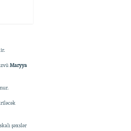
ir.
 üzvü
Maryya
nur.
riləcək
kalı şəxslər