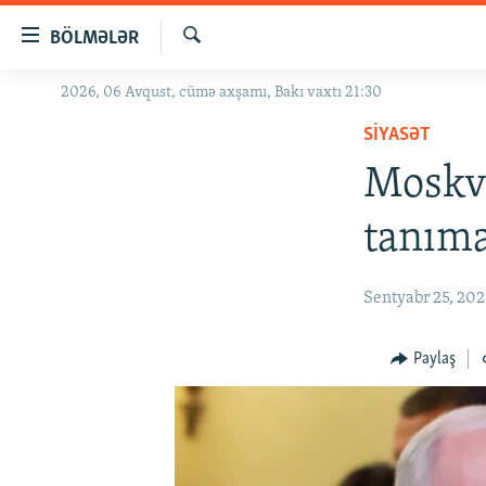
Keçid
BÖLMƏLƏR
linkləri
Axtar
Əsas
2026, 06 Avqust, cümə axşamı, Bakı vaxtı 21:30
GÜNDƏM
məzmuna
SIYASƏT
#İZAHLA
qayıt
Əsas
Moskv
KORRUPSIOMETR
naviqasiyaya
#ƏSLINDƏ
qayıt
tanıma
Axtarışa
FƏRQƏ BAX
keç
QANUNI DOĞRU
Sentyabr 25, 20
ARAŞDIRMA
Paylaş
MULTIMEDIA
RADIO ARXIV
VIDEO
HAQQIMIZDA
FOTOQALEREYA
OXU ZALI