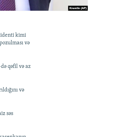
zidenti kimi
 pozulması və
ə qəfil və az
ıldığını və
iz səs