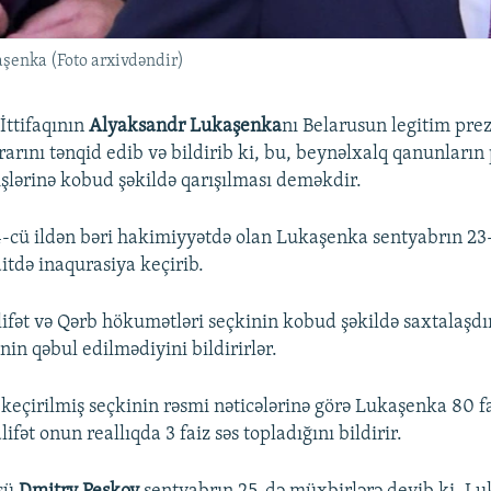
şenka (Foto arxivdəndir)
İttifaqının
Alyaksandr Lukaşenka
nı Belarusun legitim pre
arını tənqid edib və bildirib ki, bu, beynəlxalq qanunların
işlərinə kobud şəkildə qarışılması deməkdir.
-cü ildən bəri hakimiyyətdə olan Lukaşenka sentyabrın 23-d
itdə inaqurasiya keçirib.
fət və Qərb hökumətləri seçkinin kobud şəkildə saxtalaşdır
inin qəbul edilmədiyini bildirirlər.
keçirilmiş seçkinin rəsmi nəticələrinə görə Lukaşenka 80 fa
ifət onun reallıqda 3 faiz səs topladığını bildirir.