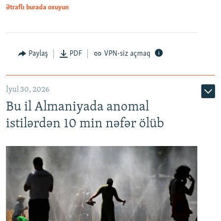
Ətraflı burada oxuyun
Paylaş
PDF
VPN-siz açmaq
İyul 30, 2026
Bu il Almaniyada anomal
istilərdən 10 min nəfər ölüb