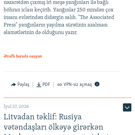
nəzarətdən çıxmış iri meşə yanğınları ilə bağlı
böhran iclası keçirib. Yanğınlar 250 mindən çox
insanı evlərindən didərgin salıb. "The Associated
Press" yanğınların yayılma sürətinin azalması
əlamətlərinin də olduğunu yazır.
Ətraflı burada oxuyun
Paylaş
PDF
VPN-siz açmaq
İyul 27, 2026
Litvadan təklif: Rusiya
vətəndaşları ölkəyə girərkən