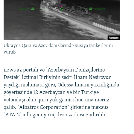
Ukrayna Qara və Azov dənizlərində Rusiya tankerlərini
vurub
news.az portalı və "Azərbaycan Dənizçilərinə
Dəstək" İctimai Birliyinin sədri İlham Nəsirovun
yaydığı məlumata görə, Odessa limanı yaxınlığında
göyərtəsində 12 Azərbaycan və bir Türkiyə
vətəndaşı olan quru yük gəmisi hücuma məruz
qalıb. "Albatros Corporation" şirkətinə məxsus
"ATA-2" adlı gəmiyə üç dron zərbəsi endirilib.