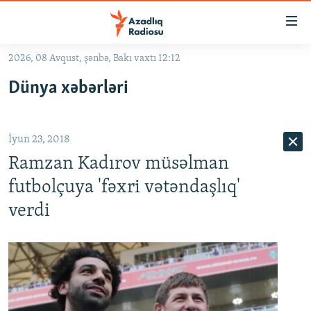
Keçid
linkləri
Əsas
2026, 08 Avqust, şənbə, Bakı vaxtı 12:12
məzmuna
GÜNDƏM
Dünya xəbərləri
qayıt
#İZAHLA
Əsas
KORRUPSIOMETR
naviqasiyaya
İyun 23, 2018
qayıt
#ƏSLINDƏ
Axtarışa
Ramzan Kadırov müsəlman
FƏRQƏ BAX
keç
futbolçuya 'fəxri vətəndaşlıq'
QANUNI DOĞRU
verdi
ARAŞDIRMA
MULTIMEDIA
RADIO ARXIV
VIDEO
HAQQIMIZDA
FOTOQALEREYA
OXU ZALI