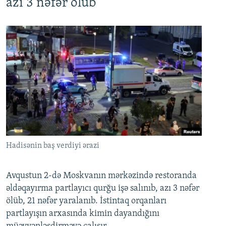
azı 3 nəfər ölüb
Hadisənin baş verdiyi ərazi
Avqustun 2-də Moskvanın mərkəzində restoranda
əldəqayırma partlayıcı qurğu işə salınıb, azı 3 nəfər
ölüb, 21 nəfər yaralanıb. İstintaq orqanları
partlayışın arxasında kimin dayandığını