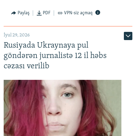
Paylaş
PDF
VPN-siz açmaq
İyul 29, 2026
Rusiyada Ukraynaya pul
göndərən jurnalistə 12 il həbs
cəzası verilib