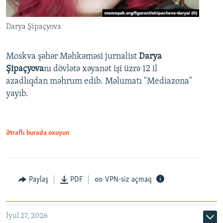
Darya Şipaçyova
Moskva şəhər Məhkəməsi jurnalist
Darya
Şipaçyova
nı dövlətə xəyanət işi üzrə 12 il
azadlıqdan məhrum edib. Məlumatı "Mediazona"
yayıb.
Ətraflı burada oxuyun
Paylaş
PDF
VPN-siz açmaq
İyul 27, 2026