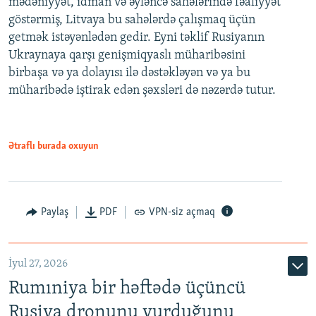
mədəniyyət, idman və əyləncə sahələrində fəaliyyət
göstərmiş, Litvaya bu sahələrdə çalışmaq üçün
getmək istəyənlədən gedir. Eyni təklif Rusiyanın
Ukraynaya qarşı genişmiqyaslı müharibəsini
birbaşa və ya dolayısı ilə dəstəkləyən və ya bu
müharibədə iştirak edən şəxsləri də nəzərdə tutur.
Ətraflı burada oxuyun
Paylaş
PDF
VPN-siz açmaq
İyul 27, 2026
Rumıniya bir həftədə üçüncü
Rusiya dronunu vurduğunu