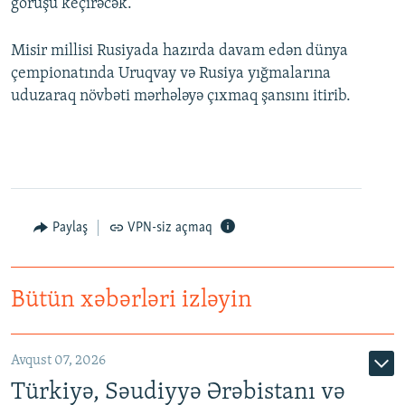
görüşü keçirəcək.
Misir millisi Rusiyada hazırda davam edən dünya
çempionatında Uruqvay və Rusiya yığmalarına
uduzaraq növbəti mərhələyə çıxmaq şansını itirib.
Paylaş
VPN-siz açmaq
Bütün xəbərləri izləyin
Avqust 07, 2026
Türkiyə, Səudiyyə Ərəbistanı və