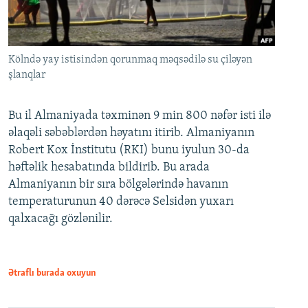
Kölndə yay istisindən qorunmaq məqsədilə su çiləyən
şlanqlar
Bu il Almaniyada təxminən 9 min 800 nəfər isti ilə
əlaqəli səbəblərdən həyatını itirib. Almaniyanın
Robert Kox İnstitutu (RKI) bunu iyulun 30-da
həftəlik hesabatında bildirib. Bu arada
Almaniyanın bir sıra bölgələrində havanın
temperaturunun 40 dərəcə Selsidən yuxarı
qalxacağı gözlənilir.
Ətraflı burada oxuyun