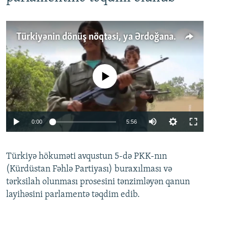
Türkiyənin dönüş nöqtəsi, ya Ərdoğana üçüncü şans: PKK ilə qəfil barışıq nə deməkdir?
No media source currently available
Auto
0:00
5:56
240p
Türkiyə hökuməti avqustun 5-də PKK-nın
360p
(Kürdüstan Fəhlə Partiyası) buraxılması və
480p
Auto
240p
360p
480p
tərksilah olunması prosesini tənzimləyən qanun
720p
layihəsini parlamentə təqdim edib.
720p
1080p
1080p