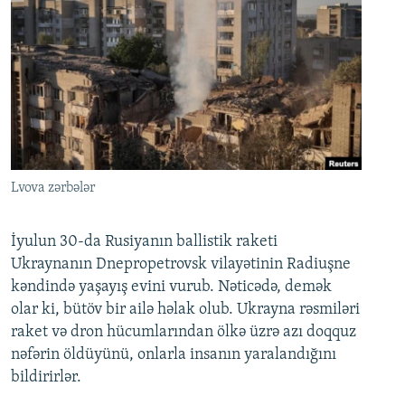
Lvova zərbələr
İyulun 30-da Rusiyanın ballistik raketi
Ukraynanın Dnepropetrovsk vilayətinin Radiuşne
kəndində yaşayış evini vurub. Nəticədə, demək
olar ki, bütöv bir ailə həlak olub. Ukrayna rəsmiləri
raket və dron hücumlarından ölkə üzrə azı doqquz
nəfərin öldüyünü, onlarla insanın yaralandığını
bildirirlər.