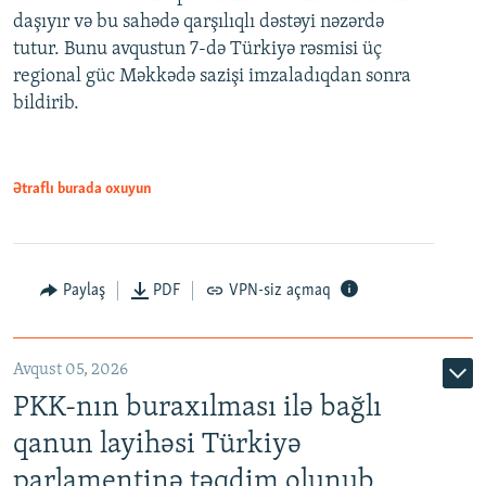
daşıyır və bu sahədə qarşılıqlı dəstəyi nəzərdə
tutur. Bunu avqustun 7-də Türkiyə rəsmisi üç
regional güc Məkkədə sazişi imzaladıqdan sonra
bildirib.
Ətraflı burada oxuyun
Paylaş
PDF
VPN-siz açmaq
Avqust 05, 2026
PKK-nın buraxılması ilə bağlı
qanun layihəsi Türkiyə
parlamentinə təqdim olunub