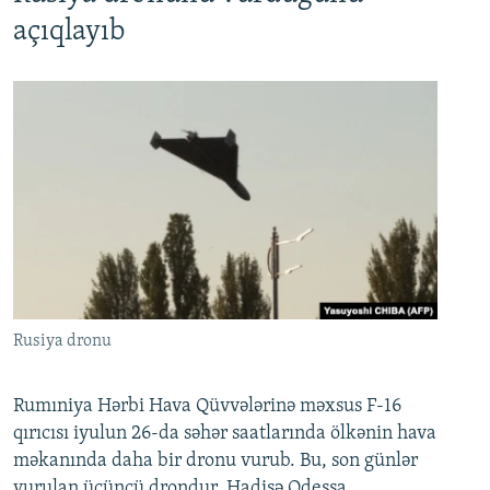
açıqlayıb
Rusiya dronu
Rumıniya Hərbi Hava Qüvvələrinə məxsus F-16
qırıcısı iyulun 26-da səhər saatlarında ölkənin hava
məkanında daha bir dronu vurub. Bu, son günlər
vurulan üçüncü drondur. Hadisə Odessa