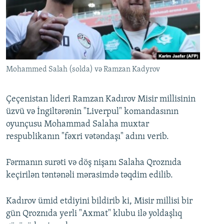
İNFOQRAFIKA
AZƏRBAYCAN ƏDƏBIYYATI KITABXANASI
MISSIYAMIZ
BIZI IZLƏ
KARIKATURA
İSLAM VƏ DEMOKRATIYA
PEŞƏ ETIKASI VƏ JURNALISTIKA STANDARTLARIMIZ
İZ - MƏDƏNIYYƏT PROQRAMI
MATERIALLARIMIZDAN ISTIFADƏ
AZADLIQRADIOSU MOBIL TELEFONUNUZDA
RFE/RL-in bütün saytları
Mohammed Salah (solda) və Ramzan Kadyrov
BIZIMLƏ ƏLAQƏ
Çeçenistan lideri Ramzan Kadırov Misir millisinin
XƏBƏR BÜLLETENLƏRIMIZ
üzvü və İngiltərənin "Liverpul" komandasının
oyunçusu Mohammad Salaha muxtar
respublikanın "fəxri vətəndaşı" adını verib.
Fərmanın surəti və döş nişanı Salaha Qroznıda
keçirilən təntənəli mərasimdə təqdim edilib.
Kadırov ümid etdiyini bildirib ki, Misir millisi bir
gün Qroznıda yerli "Axmat" klubu ilə yoldaşlıq