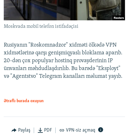
Moskvada mobil telefon istifadəçisi
Rusiyanın "Roskomnadzor" xidməti ölkədə VPN
xidmətlərinə qarşı genişmiqyaslı bloklama aparıb.
20-dən çox populyar hostinq provayderinin IP
ünvanları məhdudlaşdırılıb. Bu barədə "Eksployt"
və "Agentstvo" Telegram kanalları məlumat yayıb.
Ətraflı burada oxuyun
Paylaş
PDF
VPN-siz açmaq