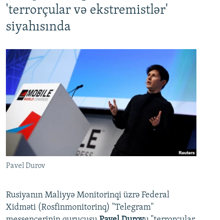
'terrorçular və ekstremistlər'
siyahısında
Pavel Durov
Rusiyanın Maliyyə Monitorinqi üzrə Federal
Xidməti (Rosfinmonitorinq) "Telegram"
messencerinin qurucusu
Pavel Durov
u "terrorçular