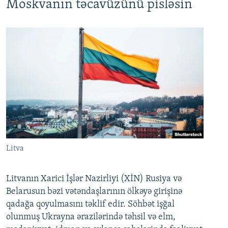
Moskvanın təcavüzünü pisləsin
Litva
Litvanın Xarici İşlər Nazirliyi (XİN) Rusiya və
Belarusun bəzi vətəndaşlarının ölkəyə girişinə
qadağa qoyulmasını təklif edir. Söhbət işğal
olunmuş Ukrayna ərazilərində təhsil və elm,