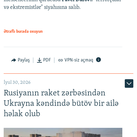
və ekstremistlər" siyahısına salıb.
Ətraflı burada oxuyun
Paylaş
PDF
VPN-siz açmaq
İyul 30, 2026
Rusiyanın raket zərbəsindən
Ukrayna kəndində bütöv bir ailə
həlak olub