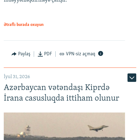
müəyyənləşdirməyə çalışır.
Ətraflı burada oxuyun
Paylaş
PDF
VPN-siz açmaq
İyul 31, 2026
Azərbaycan vətəndaşı Kiprdə
İrana casusluqda ittiham olunur