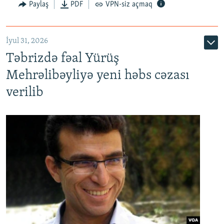
Paylaş
PDF
VPN-siz açmaq
İyul 31, 2026
Təbrizdə fəal Yürüş
Mehrəlibəyliyə yeni həbs cəzası
verilib