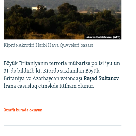
Kiprdə Akrotiri Hərbi Hava Qüvvələri bazası
Böyük Britaniyanın terrorla mübarizə polisi iyulun
31-də bildirib ki, Kiprdə saxlanılan Böyük
Britaniya və Azərbaycan vətəndaşı
Rəşad Sultanov
İrana casusluq etməkdə ittiham olunur.
Ətraflı burada oxuyun