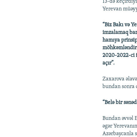
13-də keçirdiy
Yerevan müəyyə
“Biz Bakı və Y
imzalamaq barə
hamıya prinsipi
möhkəmləndiril
2020-2022-ci i
açır”.
Zaxarova əlavə
bundan sonra 
“Belə bir sənəd
Bundan əvvəl E
əgər Yerevanın 
Azərbaycanla s