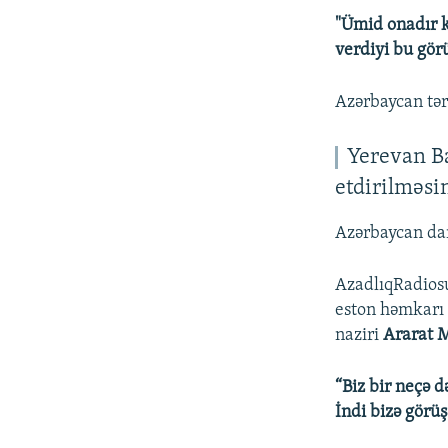
"Ümid onadır ki
verdiyi bu gör
Azərbaycan tər
Yerevan B
etdirilməsi
Azərbaycan dan
AzadlıqRadios
eston həmkar
naziri
Ararat 
“Biz bir neçə d
İndi bizə görü