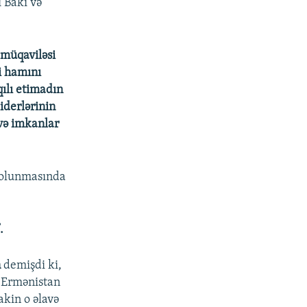
ı Bakı və
 müqaviləsi
i hamını
qılı etimadın
iderlərinin
avə imkanlar
ə olunmasında
.
n
demişdi ki,
, Ermənistan
akin o əlavə