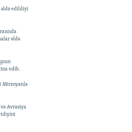
əldə edildiyi
arasında
malar əldə
qının
tina edib.
t Mirzoyanla
 və Avrasiya
tdiyini