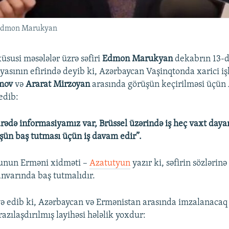
i Edmon Marukyan
üsusi məsələlər üzrə səfiri
Edmon Marukyan
dekabrın 13-d
iyasının efirində deyib ki, Azərbaycan Vaşinqtonda xarici işl
amov
və
Ararat Mirzoyan
arasında görüşün keçirilməsi üçün
edib:
rədə informasiyamız var, Brüssel üzərində iş heç vaxt day
şün baş tutması üçün iş davam edir”.
unun Erməni xidməti –
Azatutyun
yazır ki, səfirin sözlərin
anvarında baş tutmalıdır.
 edib ki, Azərbaycan və Ermənistan arasında imzalanacaq
azılaşdırılmış layihəsi hələlik yoxdur: