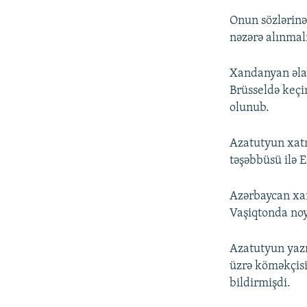
Onun sözlərinə
nəzərə alınmalı
Xandanyan əlav
Brüsseldə keçir
olunub.
Azatutyun xatı
təşəbbüsü ilə 
Azərbaycan xari
Vaşiqtonda noy
Azatutyun yazı
üzrə köməkçis
bildirmişdi.