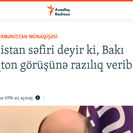
ERMƏNISTAN MÜNAQIŞƏSI
stan səfiri deyir ki, Bakı
ton görüşünə razılıq verib
VPN-siz açmaq