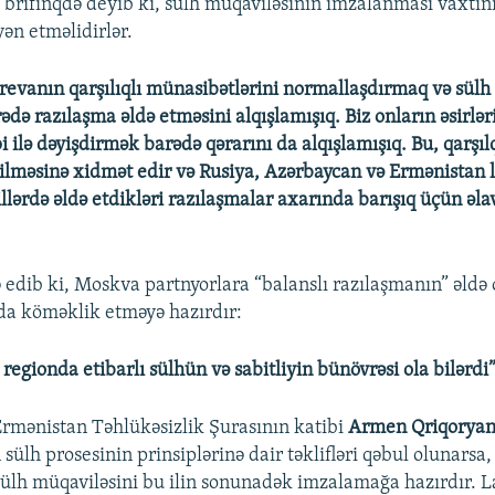
i brifinqdə deyib ki, sülh müqaviləsinin imzalanması vaxtın
n etməlidirlər.
erevanın qarşılıqlı münasibətlərini normallaşdırmaq və sülh
də razılaşma əldə etməsini alqışlamışıq. Biz onların əsirlər
 ilə dəyişdirmək barədə qərarını da alqışlamışıq. Bu, qarşıl
məsinə xidmət edir və Rusiya, Azərbaycan və Ermənistan l
llərdə əldə etdikləri razılaşmalar axarında barışıq üçün əl
 edib ki, Moskva partnyorlara “balanslı razılaşmanın” əld
da köməklik etməyə hazırdır:
 regionda etibarlı sülhün və sabitliyin bünövrəsi ola bilərdi”
rmənistan Təhlükəsizlik Şurasının katibi
Armen Qriqorya
sülh prosesinin prinsiplərinə dair təklifləri qəbul olunarsa
ülh müqaviləsini bu ilin sonunadək imzalamağa hazırdır. L