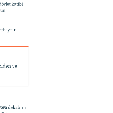
övlət katibi
şün
zərbaycan
eldən və
rova
dekabrın