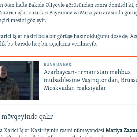
 ötən həftə Bakıda Əliyevlə görüşündən sonra demişdi ki, d
n
xarici işlər nazirləri Bayramov və Mirzoyan arasında görü
çirilməsini gözləyir.
arici işlər naziri belə bir görüşə hazır olduğunu desə də, A
əlik bu barədə heç bir açıqlama verilməyib.
BUNA DA BAX:
Azərbaycan-Ermənistan məhbus
mübadiləsinə Vaşinqtondan, Brüss
Moskvadan reaksiyalar
 mövqeyində qalır
a Xarici İşlər Nazirliyinin rəsmi nümayəndəsi
Mariya Zaxa