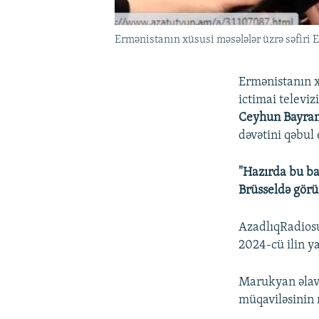
Ermənistanın xüsusi məsələlər üzrə səfir
Ermənistanın x
ictimai televiz
Ceyhun Bayr
dəvətini qəbul 
"Hazırda bu ba
Brüsseldə görü
AzadlıqRadios
2024-cü ilin y
Marukyan əlavə
müqaviləsinin r