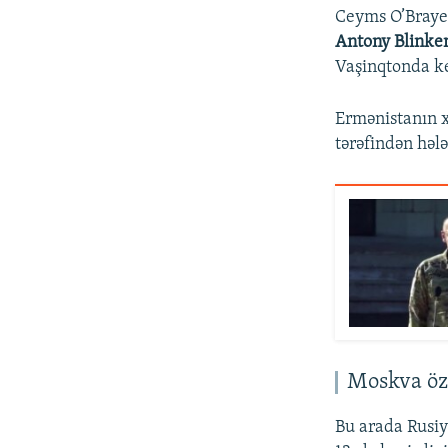
Ceyms O’Brayen
Antony Blinke
Vaşinqtonda ke
Ermənistanın x
tərəfindən həl
Moskva öz
Bu arada Rusiy