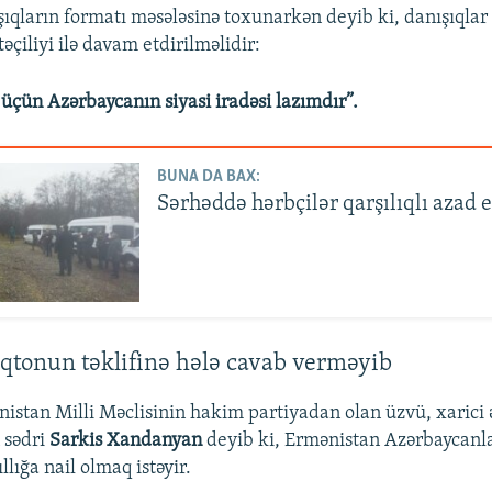
ıqların formatı məsələsinə toxunarkən deyib ki, danışıqlar
təçiliyi ilə davam etdirilməlidir:
ün Azərbaycanın siyasi iradəsi lazımdır”.
BUNA DA BAX:
Sərhəddə hərbçilər qarşılıqlı azad e
qtonun təklifinə hələ cavab verməyib
istan Milli Məclisinin hakim partiyadan olan üzvü, xarici 
 sədri
Sarkis Xandanyan
deyib ki, Ermənistan Azərbaycanla
lığa nail olmaq istəyir.