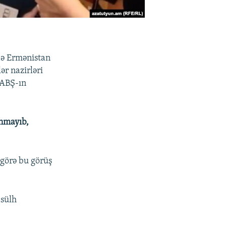
ə Ermənistan
ər nazirləri
 ABŞ-ın
anmayıb,
ə görə bu görüş
 sülh