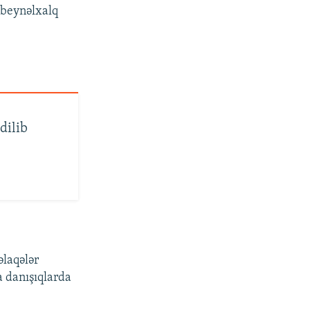
 beynəlxalq
dilib
əlaqələr
 danışıqlarda