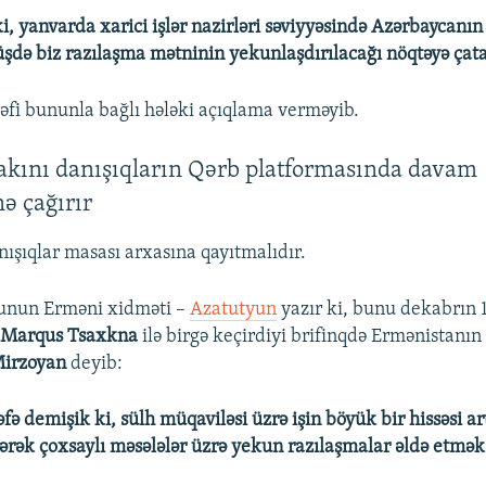
, yanvarda xarici işlər nazirləri səviyyəsində Azərbaycanın 
üşdə biz razılaşma mətninin yekunlaşdırılacağı nöqtəyə çata 
əfi bununla bağlı hələki açıqlama verməyib.
akını danışıqların Qərb platformasında davam
nə çağırır
ışıqlar masası arxasına qayıtmalıdır.
unun Erməni xidməti –
Azatutyun
yazır ki, bunu dekabrın
ı
Marqus Tsaxkna
ilə birgə keçirdiyi brifinqdə Ermənistanın x
Mirzoyan
deyib:
əfə demişik ki, sülh müqaviləsi üzrə işin böyük bir hissəsi ar
şərək çoxsaylı məsələlər üzrə yekun razılaşmalar əldə etmək