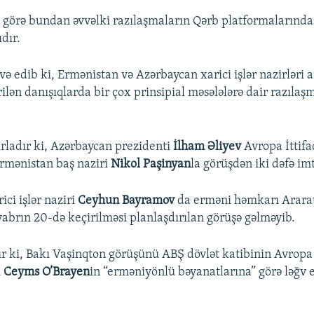
 görə bundan əvvəlki razılaşmaların Qərb platformalarında 
dır.
ə edib ki, Ermənistan və Azərbaycan xarici işlər nazirləri 
ilən danışıqlarda bir çox prinsipial məsələlərə dair razılaş
rladır ki, Azərbaycan prezidenti
İlham Əliyev
Avropa İttifa
Ermənistan baş naziri
Nikol Paşinyan
la görüşdən iki dəfə im
ci işlər naziri
Ceyhun Bayramov
da erməni həmkarı Arara
abrın 20-də keçirilməsi planlaşdırılan görüşə gəlməyib.
r ki, Bakı Vaşinqton görüşünü ABŞ dövlət katibinin Avropa
i
Ceyms O’Brayen
in “erməniyönlü bəyanatlarına” görə ləğv e