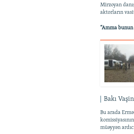
Mirzoyan danış
aktorların vasi
“Amma bunun üç
Bakı Vaşin
Bu arada Ermən
komissiyasının
müəyyən ardıcıl