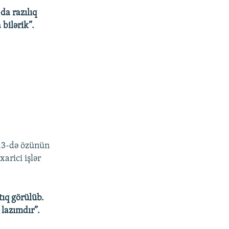
da razılıq
bilərik”.
 13-də özünün
arici işlər
tıq görülüb.
 lazımdır”.