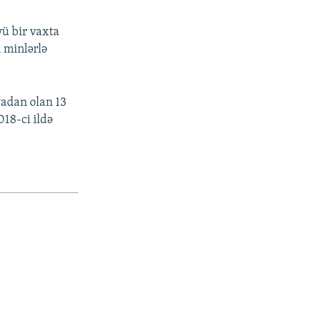
ü bir vaxta
 minlərlə
yadan olan 13
18-ci ildə