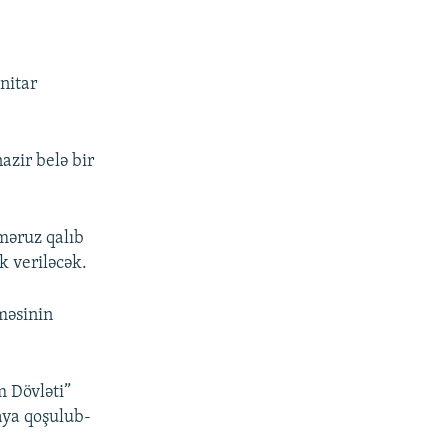
nitar
nazir belə bir
məruz qalıb
k veriləcək.
məsinin
m Dövləti”
aya qoşulub-