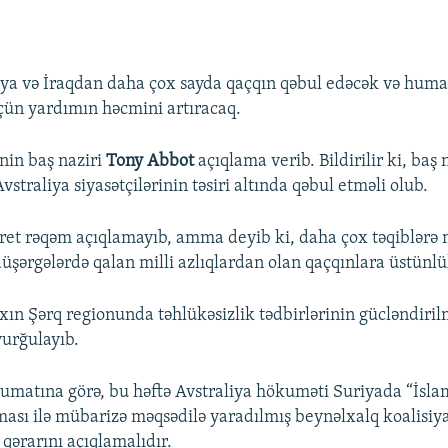
iya və İraqdan daha çox sayda qaçqın qəbul edəcək və huma
çün yardımın həcmini artıracaq.
nin baş naziri
Tony Abbot
açıqlama verib. Bildirilir ki, baş 
Avstraliya siyasətçilərinin təsiri altında qəbul etməli olub.
ret rəqəm açıqlamayıb, amma deyib ki, daha çox təqiblərə 
üşərgələrdə qalan milli azlıqlardan olan qaçqınlara üstünlü
ın Şərq regionunda təhlükəsizlik tədbirlərinin gücləndiril
vurğulayıb.
umatına görə, bu həftə Avstraliya hökuməti Suriyada “İsla
ması ilə mübarizə məqsədilə yaradılmış beynəlxalq koalisiy
qərarını açıqlamalıdır.