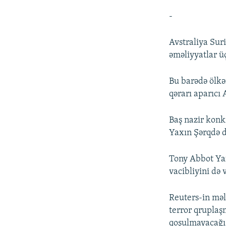
-
Avstraliya Sur
əməliyyatlar ü
Bu barədə ölkə
qərarı aparıcı 
Baş nazir konk
Yaxın Şərqdə d
Tony Abbot Yax
vacibliyini də 
Reuters-in məl
terror qruplaş
qoşulmayacağı 