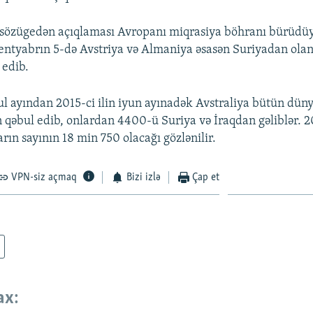
sözügedən açıqlaması Avropanı miqrasiya böhranı bürüdüy
Sentyabrın 5-də Avstriya və Almaniya əsasən Suriyadan olan
 edib.
yul ayından 2015-ci ilin iyun ayınadək Avstraliya bütün dün
 qəbul edib, onlardan 4400-ü Suriya və İraqdan gəliblər. 20
rın sayının 18 min 750 olacağı gözlənilir.
VPN-siz açmaq
Bizi izlə
Çap et
ax: