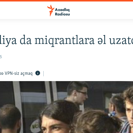
liya da miqrantlara əl uzat
15
VPN-siz açmaq