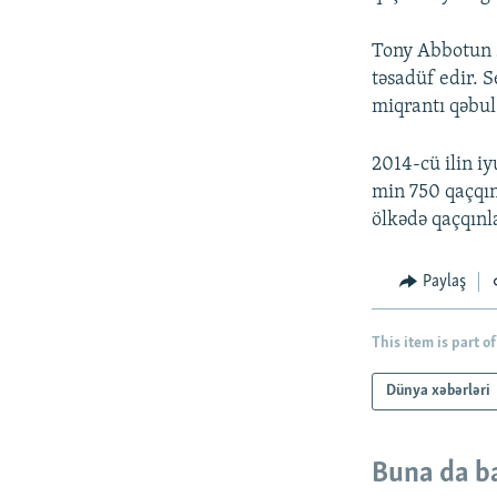
Tony Abbotun 
təsadüf edir. 
miqrantı qəbul
2014-cü ilin i
min 750 qaçqın
ölkədə qaçqınla
Paylaş
This item is part of
Dünya xəbərləri
Buna da b