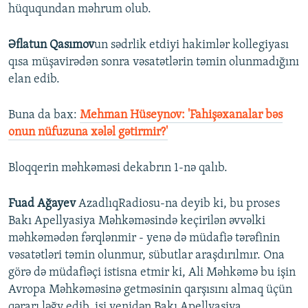
hüququndan məhrum olub.
Əflatun Qasımov
un sədrlik etdiyi hakimlər kollegiyası
qısa müşavirədən sonra vəsatətlərin təmin olunmadığını
elan edib.
Buna da bax:
Mehman Hüseynov: 'Fahişəxanalar bəs
onun nüfuzuna xələl gətirmir?'
Bloqqerin məhkəməsi dekabrın 1-nə qalıb.
Fuad Ağayev
AzadlıqRadiosu-na deyib ki, bu proses
Bakı Apellyasiya Məhkəməsində keçirilən əvvəlki
məhkəmədən fərqlənmir - yenə də müdafiə tərəfinin
vəsatətləri təmin olunmur, sübutlar araşdırılmır. Ona
görə də müdafiəçi istisna etmir ki, Ali Məhkəmə bu işin
Avropa Məhkəməsinə getməsinin qarşısını almaq üçün
qərarı ləğv edib, işi yenidən Bakı Apellyasiya