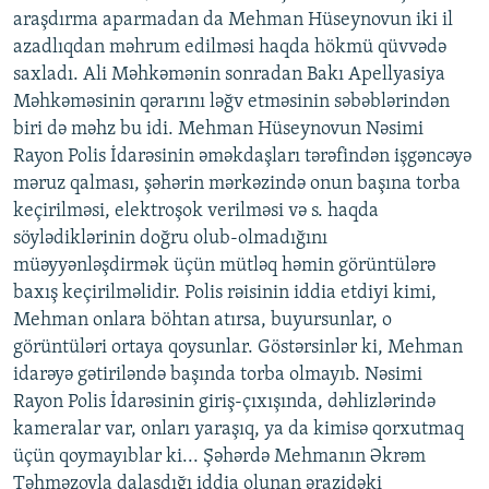
araşdırma aparmadan da Mehman Hüseynovun iki il
azadlıqdan məhrum edilməsi haqda hökmü qüvvədə
saxladı. Ali Məhkəmənin sonradan Bakı Apellyasiya
Məhkəməsinin qərarını ləğv etməsinin səbəblərindən
biri də məhz bu idi. Mehman Hüseynovun Nəsimi
Rayon Polis İdarəsinin əməkdaşları tərəfindən işgəncəyə
məruz qalması, şəhərin mərkəzində onun başına torba
keçirilməsi, elektroşok verilməsi və s. haqda
söylədiklərinin doğru olub-olmadığını
müəyyənləşdirmək üçün mütləq həmin görüntülərə
baxış keçirilməlidir. Polis rəisinin iddia etdiyi kimi,
Mehman onlara böhtan atırsa, buyursunlar, o
görüntüləri ortaya qoysunlar. Göstərsinlər ki, Mehman
idarəyə gətiriləndə başında torba olmayıb. Nəsimi
Rayon Polis İdarəsinin giriş-çıxışında, dəhlizlərində
kameralar var, onları yaraşıq, ya da kimisə qorxutmaq
üçün qoymayıblar ki... Şəhərdə Mehmanın Əkrəm
Təhməzovla dalaşdığı iddia olunan ərazidəki