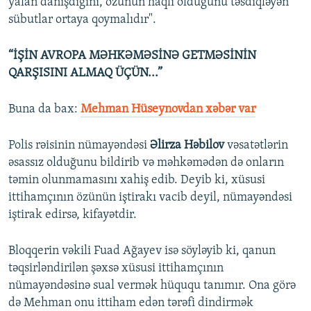
yalan danışdığını, özünün haqlı olduğunu təsdiqləyən
sübutlar ortaya qoymalıdır".
“İŞİN AVROPA MƏHKƏMƏSİNƏ GETMƏSİNİN
QARŞISINI ALMAQ ÜÇÜN...”
Buna da bax:
Mehman Hüseynovdan xəbər var
Polis rəisinin nümayəndəsi
Əlirza Həbilov
vəsatətlərin
əsassız olduğunu bildirib və məhkəmədən də onların
təmin olunmamasını xahiş edib. Deyib ki, xüsusi
ittihamçının özünün iştirakı vacib deyil, nümayəndəsi
iştirak edirsə, kifayətdir.
Bloqqerin vəkili Fuad Ağayev isə söyləyib ki, qanun
təqsirləndirilən şəxsə xüsusi ittihamçının
nümayəndəsinə sual vermək hüququ tanımır. Ona görə
də Mehman onu ittiham edən tərəfi dindirmək