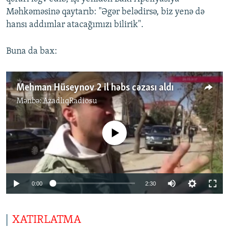
Məhkəməsinə qaytarıb: "Əgər belədirsə, biz yenə də
hansı addımlar atacağımızı bilirik".
Buna da bax:
Mehman Hüseynov 2 il həbs cəzası aldı
Mənbə:
AzadlıqRadiosu
No media source currently available
0:00
2:30
XATIRLATMA