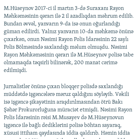
M.Hüseynov 2017-ci il martın 3-də Suraxanı Rayon
Məhkəməsinin qərarı ilə 2 il azadlıqdan məhrum edilib.
Bundan əvvəl, yanvarın 9-da isə onun oğurlandığı
güman edilirdi. Yalnız yanvarın 10-da məhkəmə önünə
çıxarkən, onun Nəsimi Rayon Polis İdarəsinin 22 saylı
Polis Bölməsində saxlandığı məlum olmuşdu. Nəsimi
Rayon Məhkəməsinin qərarı ilə M.Hüseynov polisə tabe
olmamaqda təqsirli bilinərək, 200 manat cərimə
edilmişdi.
Jurnalistlər önünə çıxan bloqqer polisdə saxlandığı
müddətdə işgəncələrə məruz qaldığını söyləyib. Vəkili
isə işgəncə şikayətinin araşdırılmasından ötrü Bakı
Şəhər Prokurorluğuna müraciət etmişdi. Nəsimi Rayon
Polis İdarəsinin rəisi M.Musayev də M.Hüseynovun
işgəncə ilə bağlı dediklərini polisə böhtan sayaraq,
xüsusi ittiham qaydasında iddia qaldırıb. Həmin iddia