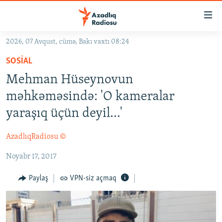
Keçid
linkləri
Əsas
2026, 07 Avqust, cümə, Bakı vaxtı 08:24
məzmuna
GÜNDƏM
SOSIAL
qayıt
#İZAHLA
Əsas
Mehman Hüseynovun
KORRUPSIOMETR
naviqasiyaya
məhkəməsində: 'O kameralar
qayıt
#ƏSLINDƏ
yaraşıq üçün deyil...'
Axtarışa
FƏRQƏ BAX
keç
AzadlıqRadiosu ©
QANUNI DOĞRU
Noyabr 17, 2017
ARAŞDIRMA
MULTIMEDIA
Paylaş
VPN-siz açmaq
RADIO ARXIV
VIDEO
HAQQIMIZDA
FOTOQALEREYA
OXU ZALI