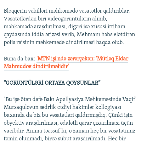
Bloqqerin vəkilləri məhkəmədə vəsatətlər qaldırıblar.
Vəsatətlərdən biri videogörüntülərin alınıb,
məhkəmədə araşdırılması, digəri isə xüsusi ittiham
qaydasında iddia ərizəsi verib, Mehmanı həbs elətdirən
polis rəisinin məhkəmədə dindirilməsi haqda olub.
Buna da bax:
'MTN işi'ndə zərərçəkən: 'Mütləq Eldar
Mahmudov dindirilməlidir'
“GÖRÜNTÜLƏRİ ORTAYA QOYSUNLAR”
"Bu işə ötən dəfə Bakı Apellyasiya Məhkəməsində Vaqif
Mursaqulovun sədrlik etdiyi hakimlər kollegiyası
baxanda da biz bu vəsatətləri qaldırmışdıq. Çünki işin
obyektiv araşdırılması, ədalətli qərar çıxarılması üçün
vacibdir. Amma təəssüf ki, o zaman heç bir vəsatətimiz
təmin olunmadı, bircə sübut araşdırılmadı. Heç bir