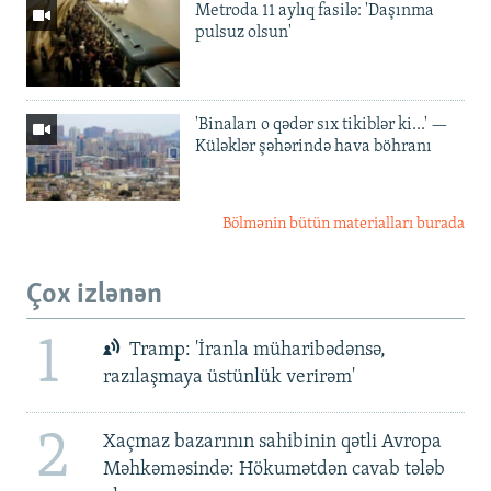
Metroda 11 aylıq fasilə: 'Daşınma
pulsuz olsun'
'Binaları o qədər sıx tikiblər ki...' —
Küləklər şəhərində hava böhranı
Bölmənin bütün materialları burada
Çox izlənən
1
Tramp: 'İranla müharibədənsə,
razılaşmaya üstünlük verirəm'
2
Xaçmaz bazarının sahibinin qətli Avropa
Məhkəməsində: Hökumətdən cavab tələb