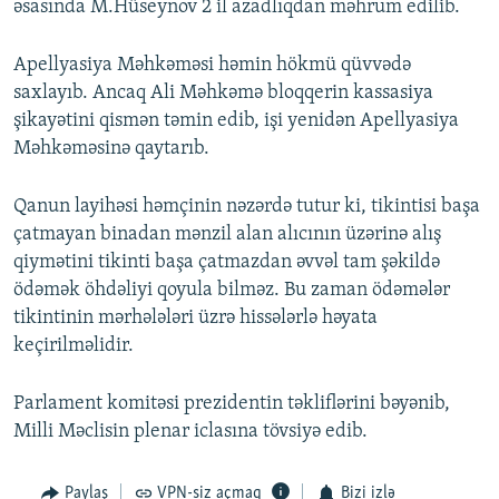
əsasında M.Hüseynov 2 il azadlıqdan məhrum edilib.
Apellyasiya Məhkəməsi həmin hökmü qüvvədə
saxlayıb. Ancaq Ali Məhkəmə bloqqerin kassasiya
şikayətini qismən təmin edib, işi yenidən Apellyasiya
Məhkəməsinə qaytarıb.
Qanun layihəsi həmçinin nəzərdə tutur ki, tikintisi başa
çatmayan binadan mənzil alan alıcının üzərinə alış
qiymətini tikinti başa çatmazdan əvvəl tam şəkildə
ödəmək öhdəliyi qoyula bilməz. Bu zaman ödəmələr
tikintinin mərhələləri üzrə hissələrlə həyata
keçirilməlidir.
Parlament komitəsi prezidentin təkliflərini bəyənib,
Milli Məclisin plenar iclasına tövsiyə edib.
Paylaş
VPN-siz açmaq
Bizi izlə