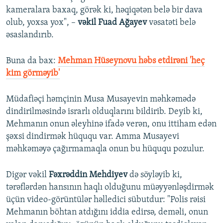
kameralara baxaq, görək ki, həqiqətən belə bir dava
olub, yoxsa yox", –
vəkil Fuad Ağayev
vəsatəti belə
əsaslandırıb.
Buna da bax:
Mehman Hüseynovu həbs etdirəni 'heç
kim görməyib'
Müdafiəçi həmçinin Musa Musayevin məhkəmədə
dindirilməsində israrlı olduqlarını bildirib. Deyib ki,
Mehmanın onun əleyhinə ifadə verən, onu ittiham edən
şəxsi dindirmək hüququ var. Amma Musayevi
məhkəməyə çağırmamaqla onun bu hüququ pozulur.
Digər vəkil
Fəxrəddin Mehdiyev
də söyləyib ki,
tərəflərdən hansının haqlı olduğunu müəyyənləşdirmək
üçün video-görüntülər həlledici sübutdur: "Polis rəisi
Mehmanın böhtan atdığını iddia edirsə, deməli, onun