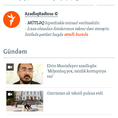
AzadlıqRadiosu ©
-
MÜTLƏQ
hiperlinklə istinad verilməlidir.
- İcazə olmadan fotolarımızı təkrar dərc etməyin.
İstifadə şərtləri haqda
ətraflı burada
Gündəm
Elvin Mustafayev azadlıqda:
'Milyonluq yox, minlik korrupsiya
var'
Gürcüstan ali təhsili pulsuz etdi