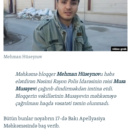
İNFOQRAFIKA
AZƏRBAYCAN ƏDƏBIYYATI KITABXANASI
MISSIYAMIZ
BIZI IZLƏ
KARIKATURA
İSLAM VƏ DEMOKRATIYA
PEŞƏ ETIKASI VƏ JURNALISTIKA STANDARTLARIMIZ
İZ - MƏDƏNIYYƏT PROQRAMI
MATERIALLARIMIZDAN ISTIFADƏ
AZADLIQRADIOSU MOBIL TELEFONUNUZDA
RFE/RL-in bütün saytları
BIZIMLƏ ƏLAQƏ
Mehman Hüseynov
XƏBƏR BÜLLETENLƏRIMIZ
Məhkəmə bloqqer
Mehman Hüseynov
u həbs
elətdirən Nəsimi Rayon Polis İdarəsinin rəisi
Musa
Musayev
i çağırıb dindirməkdən imtina etdi.
Bloqqerin vəkillərinin Musayevin məhkəməyə
çağrılması haqda vəsatəti təmin olunmadı.
Bütün bunlar noyabrın 17-də Bakı Apellyasiya
Məhkəməsində baş verib.