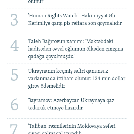
olunur
3
'Human Rights Watch': Hakimiyyət Əli
Kərimliyə qarşı pis rəftara son qoymalıdır
4
Taleh Bağırovun xanımı: 'Məktəbdəki
hadisədən əvvəl oğlumun ölkədən çıxışına
qadağa qoyulmuşdu'
5
Ukraynanın keçmiş səfiri qanunsuz
varlanmada ittiham olunur: 134 min dollar
girov ödəməlidir
6
Bayramov: Azərbaycan Ukraynaya qaz
tədarük etməyə hazırdır
7
'Taliban' rəsmilərinin Moldovaya səfəri
siyasi qalmaqal yaradıb