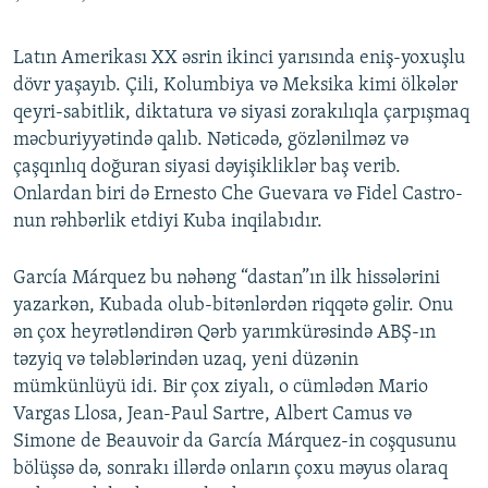
Latın Amerikası XX əsrin ikinci yarısında eniş-yoxuşlu
dövr yaşayıb. Çili, Kolumbiya və Meksika kimi ölkələr
qeyri-sabitlik, diktatura və siyasi zorakılıqla çarpışmaq
məcburiyyətində qalıb. Nəticədə, gözlənilməz və
çaşqınlıq doğuran siyasi dəyişikliklər baş verib.
Onlardan biri də Ernesto Che Guevara və Fidel Castro-
nun rəhbərlik etdiyi Kuba inqilabıdır.
García Márquez bu nəhəng “dastan”ın ilk hissələrini
yazarkən, Kubada olub-bitənlərdən riqqətə gəlir. Onu
ən çox heyrətləndirən Qərb yarımkürəsində ABŞ-ın
təzyiq və tələblərindən uzaq, yeni düzənin
mümkünlüyü idi. Bir çox ziyalı, o cümlədən Mario
Vargas Llosa, Jean-Paul Sartre, Albert Camus və
Simone de Beauvoir da García Márquez-in coşqusunu
bölüşsə də, sonrakı illərdə onların çoxu məyus olaraq