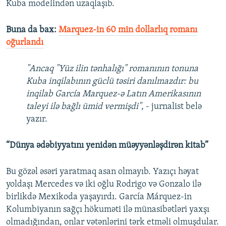
Kuba modelindən uzaqlaşıb.
Buna da bax:
Marquez-in 60 min dollarlıq romanı
oğurlandı
"Ancaq "Yüz ilin tənhalığı" romanının tonuna
Kuba inqilabının güclü təsiri danılmazdır: bu
inqilab García Marquez-ə Latın Amerikasının
taleyi ilə bağlı ümid vermişdi"
, - jurnalist belə
yazır.
“Dünya ədəbiyyatını yenidən müəyyənləşdirən kitab”
Bu gözəl əsəri yaratmaq asan olmayıb. Yazıçı həyat
yoldaşı Mercedes və iki oğlu Rodrigo və Gonzalo ilə
birlikdə Mexikoda yaşayırdı. García Márquez-in
Kolumbiyanın sağçı hökuməti ilə münasibətləri yaxşı
olmadığından, onlar vətənlərini tərk etməli olmuşdular.