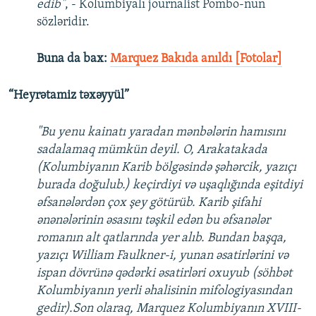
edib"
, - Kolumbiyalı journalist Pombo-nun
sözləridir.
Buna da bax:
Marquez Bakıda anıldı [Fotolar]
“Heyrətamiz təxəyyül”
"Bu yenu kainatı yaradan mənbələrin hamısını
sadalamaq mümkün deyil. O, Arakatakada
(Kolumbiyanın Karib bölgəsində şəhərcik, yazıçı
burada doğulub.) keçirdiyi və uşaqlığında eşitdiyi
əfsanələrdən çox şey götürüb. Karib şifahi
ənənələrinin əsasını təşkil edən bu əfsanələr
romanın alt qatlarında yer alıb. Bundan başqa,
yazıçı William Faulkner-i, yunan əsatirlərini və
ispan dövrünə qədərki əsatirləri oxuyub (söhbət
Kolumbiyanın yerli əhalisinin mifologiyasından
gedir).Son olaraq, Marquez Kolumbiyanın XVIII-