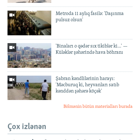
Metroda 11 aylıq fasilə: 'Daşınma
pulsuz olsun'
'Binaları o qədər sıx tikiblər ki...' —
Küləklər şəhərində hava böhranı
Şabran kəndlilərinin harayı:
'Məcburuq ki, heyvanları satıb
kənddən şəhərə köçək'
Bölmənin bütün materialları burada
Çox izlənən