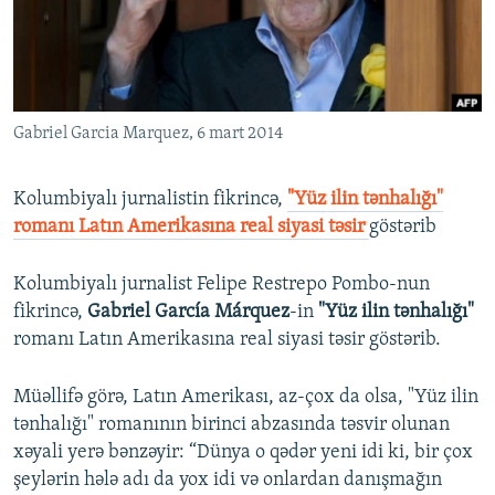
İNFOQRAFIKA
AZƏRBAYCAN ƏDƏBIYYATI KITABXANASI
MISSIYAMIZ
BIZI IZLƏ
KARIKATURA
İSLAM VƏ DEMOKRATIYA
PEŞƏ ETIKASI VƏ JURNALISTIKA STANDARTLARIMIZ
İZ - MƏDƏNIYYƏT PROQRAMI
MATERIALLARIMIZDAN ISTIFADƏ
Gabriel Garcia Marquez, 6 mart 2014
AZADLIQRADIOSU MOBIL TELEFONUNUZDA
RFE/RL-in bütün saytları
BIZIMLƏ ƏLAQƏ
Kolumbiyalı jurnalistin fikrincə,
"Yüz ilin tənhalığı"
XƏBƏR BÜLLETENLƏRIMIZ
romanı Latın Amerikasına real siyasi təsir
göstərib
Kolumbiyalı jurnalist Felipe Restrepo Pombo-nun
fikrincə,
Gabriel García Márquez
-in
"Yüz ilin tənhalığı"
romanı Latın Amerikasına real siyasi təsir göstərib.
Müəllifə görə, Latın Amerikası, az-çox da olsa, "Yüz ilin
tənhalığı" romanının birinci abzasında təsvir olunan
xəyali yerə bənzəyir: “Dünya o qədər yeni idi ki, bir çox
şeylərin hələ adı da yox idi və onlardan danışmağın