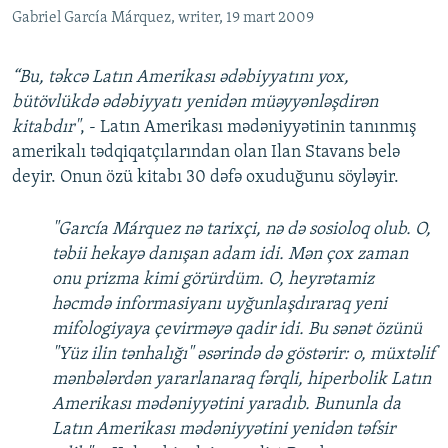
Gabriel García Márquez, writer, 19 mart 2009
“Bu, təkcə Latın Amerikası ədəbiyyatını yox,
bütövlükdə ədəbiyyatı yenidən müəyyənləşdirən
kitabdır"
, - Latın Amerikası mədəniyyətinin tanınmış
amerikalı tədqiqatçılarından olan Ilan Stavans belə
deyir. Onun özü kitabı 30 dəfə oxuduğunu söyləyir.
"García Márquez nə tarixçi, nə də sosioloq olub. O,
təbii hekayə danışan adam idi. Mən çox zaman
onu prizma kimi görürdüm. O, heyrətamiz
həcmdə informasiyanı uyğunlaşdıraraq yeni
mifologiyaya çevirməyə qadir idi. Bu sənət özünü
"Yüz ilin tənhalığı" əsərində də göstərir: o, müxtəlif
mənbələrdən yararlanaraq fərqli, hiperbolik Latın
Amerikası mədəniyyətini yaradıb. Bununla da
Latın Amerikası mədəniyyətini yenidən təfsir