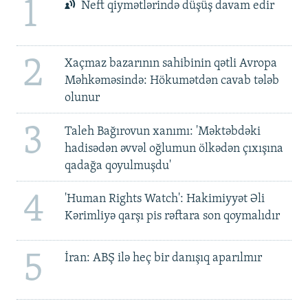
1
Neft qiymətlərində düşüş davam edir
2
Xaçmaz bazarının sahibinin qətli Avropa
Məhkəməsində: Hökumətdən cavab tələb
olunur
3
Taleh Bağırovun xanımı: 'Məktəbdəki
hadisədən əvvəl oğlumun ölkədən çıxışına
qadağa qoyulmuşdu'
4
'Human Rights Watch': Hakimiyyət Əli
Kərimliyə qarşı pis rəftara son qoymalıdır
5
İran: ABŞ ilə heç bir danışıq aparılmır