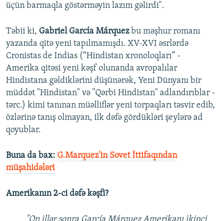
üçün barmaqla göstərməyin lazım gəlirdi".
Təbii ki,
Gabriel García Márquez
bu məşhur romanı
yazanda qitə yeni tapılmamışdı. XV-XVI əsrlərdə
Cronistas de Indias (“Hindistan xronoloqları” -
Amerika qitəsi yeni kəşf olunanda avropalılar
Hindistana gəldiklərini düşünərək, Yeni Dünyanı bir
müddət "Hindistan" və "Qərbi Hindistan" adlandırıblar -
tərc.) kimi tanınan müəlliflər yeni torpaqları təsvir edib,
özlərinə tanış olmayan, ilk dəfə gördükləri şeylərə ad
qoyublar.
Buna da bax:
G.Marquez'in Sovet İttifaqından
müşahidələri
Amerikanın 2-ci dəfə kəşfi?
"On illər sonra García Márquez Amerikanı ikinci