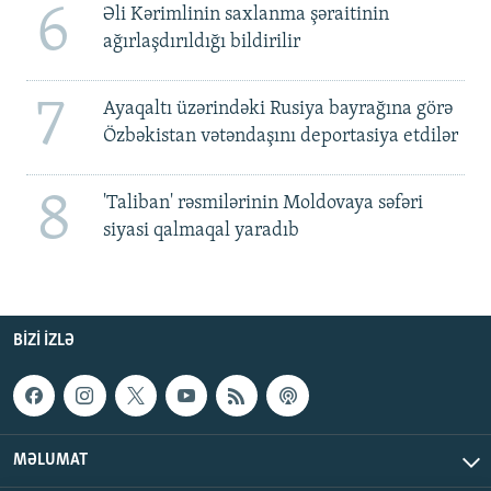
6
Əli Kərimlinin saxlanma şəraitinin
ağırlaşdırıldığı bildirilir
7
Ayaqaltı üzərindəki Rusiya bayrağına görə
Özbəkistan vətəndaşını deportasiya etdilər
8
'Taliban' rəsmilərinin Moldovaya səfəri
siyasi qalmaqal yaradıb
BIZI IZLƏ
MƏLUMAT