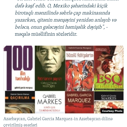
dəfə kəşf edib. O, Mexiko şəhərindəki kiçik
birotaqlı mənzilində səbrlə çap makinasında
yazarkən, qitənin mənşəyini yenidən anlayıb və
beləcə, onun gələcəyini həmişəlik dəyişib",
-
məqalə müəllifinin sözləridir.
Azərbaycan, Gabriel Garcia Marquez-in Azərbaycan dilinə
çevirilmiş əsərləri