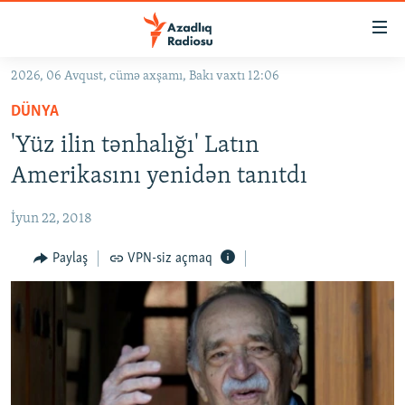
Keçid
linkləri
Əsas
2026, 06 Avqust, cümə axşamı, Bakı vaxtı 12:06
məzmuna
GÜNDƏM
DÜNYA
qayıt
#İZAHLA
Əsas
'Yüz ilin tənhalığı' Latın
KORRUPSIOMETR
naviqasiyaya
Amerikasını yenidən tanıtdı
qayıt
#ƏSLINDƏ
Axtarışa
İyun 22, 2018
FƏRQƏ BAX
keç
QANUNI DOĞRU
Paylaş
VPN-siz açmaq
ARAŞDIRMA
MULTIMEDIA
RADIO ARXIV
VIDEO
HAQQIMIZDA
FOTOQALEREYA
OXU ZALI