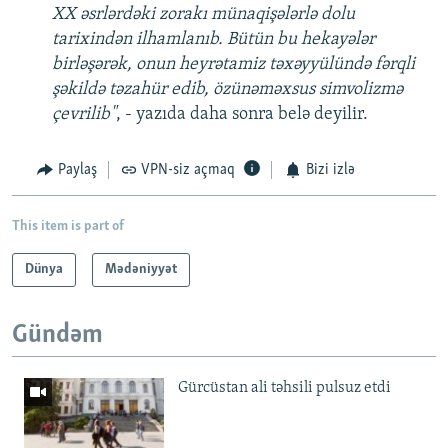
XX əsrlərdəki zorakı münaqişələrlə dolu
tarixindən ilhamlanıb. Bütün bu hekayələr
birləşərək, onun heyrətamiz təxəyyülündə fərqli
şəkildə təzahür edib, özünəməxsus simvolizmə
çevrilib"
, - yazıda daha sonra belə deyilir.
Paylaş
VPN-siz açmaq
Bizi izlə
This item is part of
Dünya
Mədəniyyət
Gündəm
Gürcüstan ali təhsili pulsuz etdi