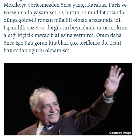
Mexikoya yerləşməzdən öncə yazıçı Karakas, Paris və
Barselonada yaşamışdı. O, bütün bu müddət ərzində
dünya şöhrətli roman müəllifi olmaq arzusunda idi.
İspandilli qəzet və dərgilərin beynəlxalq müxbiri kimi
aldığı kiçicik məvacib ailəsinə yetmirdi. Onun daha
öncə işıq üzü görən kitabları çox təriflənsə də, ticari
baxımdan uğurlu olmamışdı.