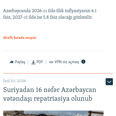
240p
Azərbaycanda 2026-cı ildə illik inflyasiyanın 6.1
360p
faiz, 2027-ci ildə isə 5.8 faiz olacağı gözlənilir.
480p
720p
1080p
Ətraflı burada oxuyun
Paylaş
PDF
VPN-siz açmaq
İyul 20, 2026
Auto
240p
360p
480p
Suriyadan 16 nəfər Azərbaycan
720p
1080p
vətəndaşı repatriasiya olunub