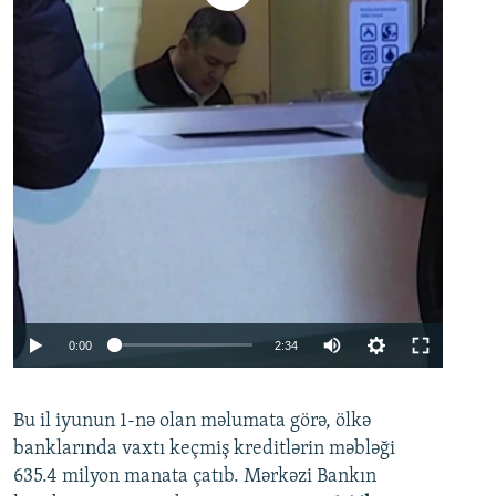
Auto
0:00
2:34
240p
Bu il iyunun 1-nə olan məlumata görə, ölkə
360p
banklarında vaxtı keçmiş kreditlərin məbləği
480p
635.4 milyon manata çatıb. Mərkəzi Bankın
720p