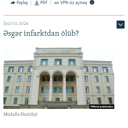
Auto
240p
360p
480p
Paylaş
PDF
VPN-siz açmaq
720p
1080p
İyul 03, 2026
Əsgər infarktdan ölüb?
Müdafiə Nazirliyi