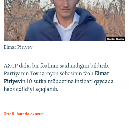
Elmar Piriyev
AXCP daha bir fəalının saxlandığını bildirib.
Partiyanın Tovuz rayon şöbəsinin fəalı
Elmar
Piriyev
in 10 sutka müddətinə inzibati qaydada
həbs edildiyi açıqlanıb.
Ətraflı burada oxuyun