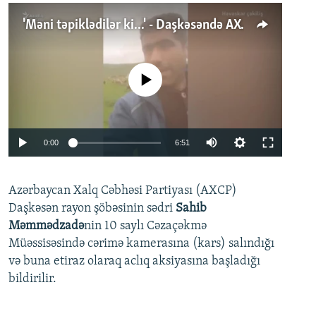
'Məni təpiklədilər ki...' - Daşkəsəndə AXCP fəalının yaxınları onun həbsinə etiraz edirlər
No media source currently available
Auto
0:00
6:51
240p
Azərbaycan Xalq Cəbhəsi Partiyası (AXCP)
360p
Daşkəsən rayon şöbəsinin sədri
Sahib
480p
Auto
240p
360p
480p
Məmmədzadə
nin 10 saylı Cəzaçəkmə
720p
Müəssisəsində cərimə kamerasına (kars) salındığı
720p
1080p
və buna etiraz olaraq aclıq aksiyasına başladığı
1080p
bildirilir.