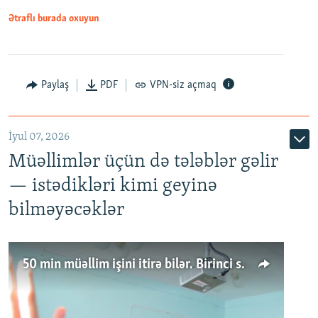
Ətraflı burada oxuyun
Paylaş
PDF
VPN-siz açmaq
İyul 07, 2026
Müəllimlər üçün də tələblər gəlir
— istədikləri kimi geyinə
bilməyəcəklər
50 min müəllim işini itirə bilər. Birinci sinfə gedənlər azalır