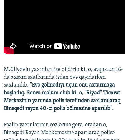
M.Əliyevin yaxınları isə bildirib ki, o, avqustun 16-
da axşam saatlarında işdən evə qayıdarkən
saxlanılıb:
"Evə gəlmədiyi üçün onu axtarmağa
başladıq. Sonra məlum olub ki, o, "Riyad" Ticarət
Mərkəzinin yanında polis tərəfindən saxlanılaraq
Binəqədi rayon 40-cı polis bölməsinə aparılıb".
Fəalın yaxınlarının sözlərinə görə, oradan o,
Binəqədi Rayon Məhkəməsinə aparılaraq polisə