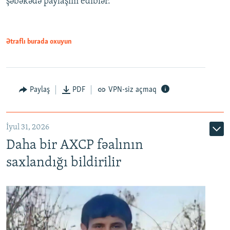
şəbəkədə paylaşım ediblər.
Ətraflı burada oxuyun
Paylaş
PDF
VPN-siz açmaq
İyul 31, 2026
Daha bir AXCP fəalının
saxlandığı bildirilir