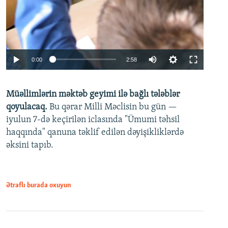
Auto
0:00
2:58
240p
Müəllimlərin məktəb geyimi ilə bağlı tələblər
360p
qoyulacaq.
Bu qərar Milli Məclisin bu gün —
480p
iyulun 7-də keçirilən iclasında "Ümumi təhsil
720p
haqqında" qanuna təklif edilən dəyişikliklərdə
əksini tapıb.
1080p
Ətraflı burada oxuyun