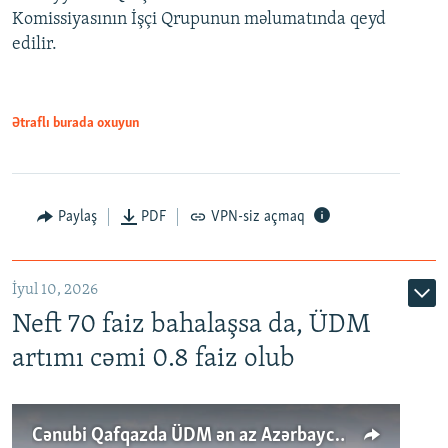
Komissiyasının İşçi Qrupunun məlumatında qeyd
edilir.
Ətraflı burada oxuyun
Paylaş
PDF
VPN-siz açmaq
İyul 10, 2026
Neft 70 faiz bahalaşsa da, ÜDM
artımı cəmi 0.8 faiz olub
Cənubi Qafqazda ÜDM ən az Azərbaycanda artır: Qonşuları niyə Bakını qabaqlaya bilir?