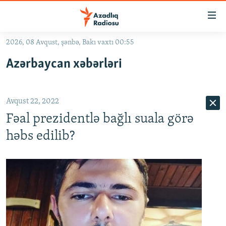
Keçid
linkləri
Əsas
2026, 08 Avqust, şənbə, Bakı vaxtı 00:55
məzmuna
GÜNDƏM
Azərbaycan xəbərləri
qayıt
#İZAHLA
Əsas
KORRUPSIOMETR
naviqasiyaya
Avqust 22, 2022
qayıt
#ƏSLINDƏ
Axtarışa
Fəal prezidentlə bağlı suala görə
FƏRQƏ BAX
keç
həbs edilib?
QANUNI DOĞRU
ARAŞDIRMA
MULTIMEDIA
RADIO ARXIV
VIDEO
HAQQIMIZDA
FOTOQALEREYA
OXU ZALI