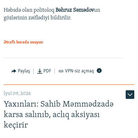
Həbsdə olan politoloq
Bəhruz Səmədov
un
gözlərinin zəiflədiyi bildirilir.
Ətraflı burada oxuyun
Paylaş
PDF
VPN-siz açmaq
İyul 09, 2026
Yaxınları: Sahib Məmmədzadə
karsa salınıb, aclıq aksiyası
keçirir