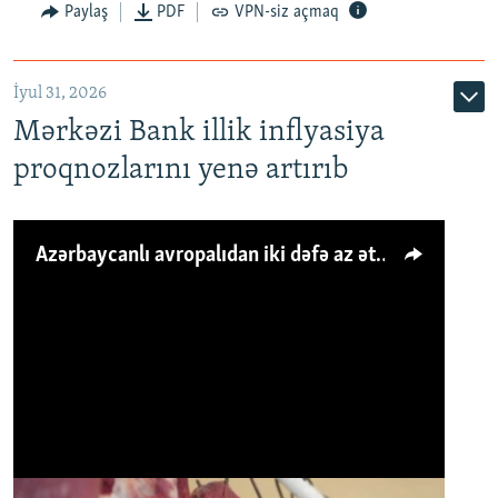
Paylaş
PDF
VPN-siz açmaq
İyul 31, 2026
Mərkəzi Bank illik inflyasiya
proqnozlarını yenə artırıb
Azərbaycanlı avropalıdan iki dəfə az ət yeyir, amma... 'Qiymət artımı qaçılmazdır'