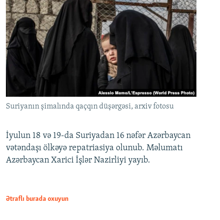
Suriyanın şimalında qaçqın düşərgəsi, arxiv fotosu
İyulun 18 və 19-da Suriyadan 16 nəfər Azərbaycan
vətəndaşı ölkəyə repatriasiya olunub. Məlumatı
Azərbaycan Xarici İşlər Nazirliyi yayıb.
Ətraflı burada oxuyun