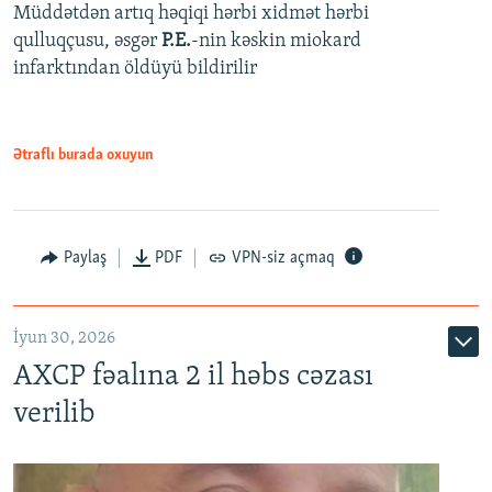
Müddətdən artıq həqiqi hərbi xidmət hərbi
qulluqçusu, əsgər
P.E.
-nin kəskin miokard
infarktından öldüyü bildirilir
Ətraflı burada oxuyun
Paylaş
PDF
VPN-siz açmaq
İyun 30, 2026
AXCP fəalına 2 il həbs cəzası
verilib