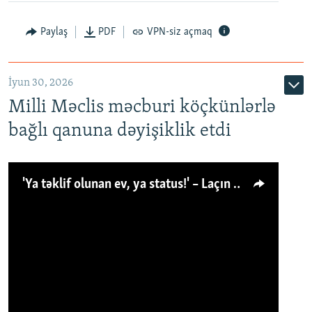
Paylaş
PDF
VPN-siz açmaq
İyun 30, 2026
Milli Məclis məcburi köçkünlərlə
bağlı qanuna dəyişiklik etdi
'Ya təklif olunan ev, ya status!' – Laçın köçkünü: 'Laçından başqa heç hara!'