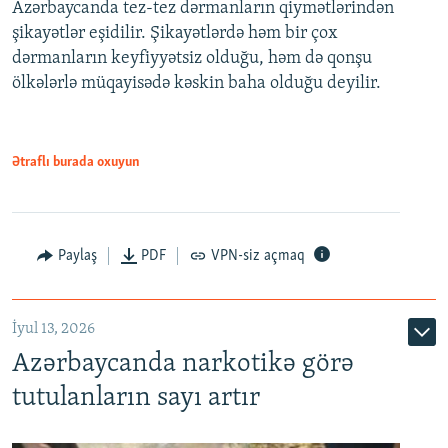
Azərbaycanda tez-tez dərmanların qiymətlərindən
şikayətlər eşidilir. Şikayətlərdə həm bir çox
dərmanların keyfiyyətsiz olduğu, həm də qonşu
ölkələrlə müqayisədə kəskin baha olduğu deyilir.
Ətraflı burada oxuyun
Paylaş
PDF
VPN-siz açmaq
İyul 13, 2026
Azərbaycanda narkotikə görə
tutulanların sayı artır