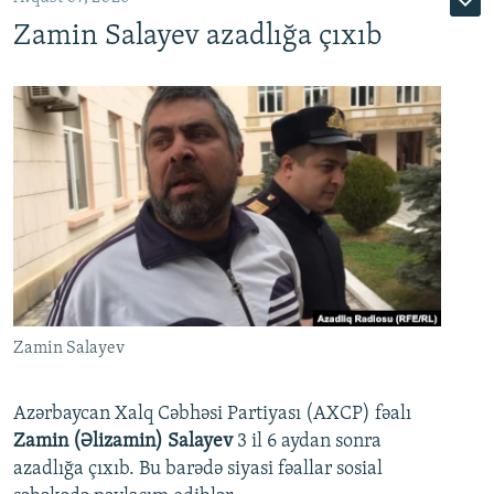
Zamin Salayev azadlığa çıxıb
Zamin Salayev
Azərbaycan Xalq Cəbhəsi Partiyası (AXCP) fəalı
Zamin (Əlizamin) Salayev
3 il 6 aydan sonra
azadlığa çıxıb. Bu barədə siyasi fəallar sosial