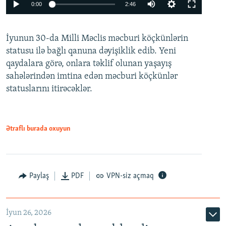
Auto
0:00
2:46
240p
İyunun 30-da Milli Məclis məcburi köçkünlərin
360p
statusu ilə bağlı qanuna dəyişiklik edib. Yeni
480p
qaydalara görə, onlara təklif olunan yaşayış
720p
sahələrindən imtina edən məcburi köçkünlər
statuslarını itirəcəklər.
1080p
Ətraflı burada oxuyun
Auto
240p
360p
480p
Paylaş
PDF
VPN-siz açmaq
720p
1080p
İyun 26, 2026