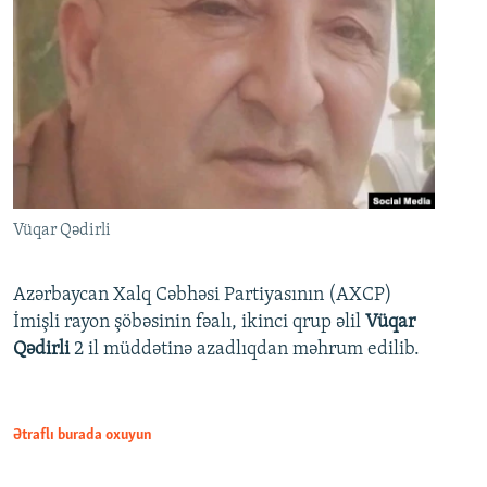
Vüqar Qədirli
Azərbaycan Xalq Cəbhəsi Partiyasının (AXCP)
İmişli rayon şöbəsinin fəalı, ikinci qrup əlil
Vüqar
Qədirli
2 il müddətinə azadlıqdan məhrum edilib.
Ətraflı burada oxuyun