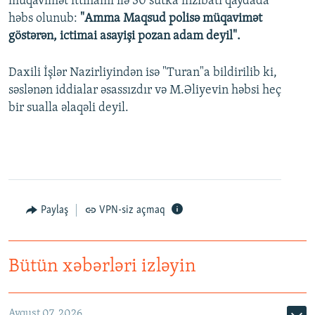
müqavimət ittihamı ilə 30 sutka inzibati qaydada
həbs olunub:
"Amma Maqsud polisə müqavimət
göstərən, ictimai asayişi pozan adam deyil".
Daxili İşlər Nazirliyindən isə "Turan"a bildirilib ki,
səslənən iddialar əsassızdır və M.Əliyevin həbsi heç
bir sualla əlaqəli deyil.
Paylaş
VPN-siz açmaq
Bütün xəbərləri izləyin
Avqust 07, 2026