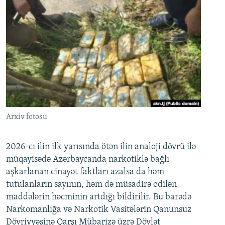
Arxiv fotosu
2026-cı ilin ilk yarısında ötən ilin analoji dövrü ilə
müqayisədə Azərbaycanda narkotiklə bağlı
aşkarlanan cinayət faktları azalsa da həm
tutulanların sayının, həm də müsadirə edilən
maddələrin həcminin artdığı bildirilir. Bu barədə
Narkomanlığa və Narkotik Vasitələrin Qanunsuz
Dövriyyəsinə Qarşı Mübarizə üzrə Dövlət