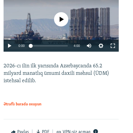
No media source currently available
Auto
0:00
4:00
240p
2026-cı ilin ilk yarısında Azərbaycanda 65.2
360p
milyard manatlıq ümumi daxili məhsul (ÜDM)
480p
Auto
240p
360p
480p
istehsal edilib.
720p
720p
1080p
1080p
Ətraflı burada oxuyun
Paylaş
PDF
VPN-siz açmaq