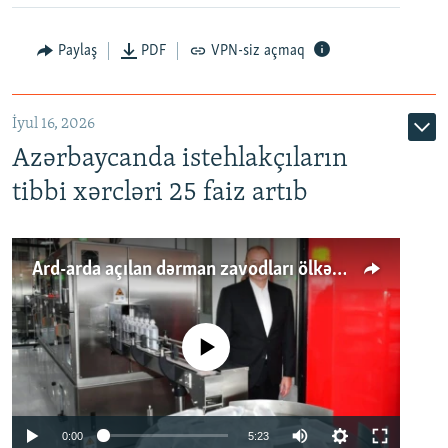
Paylaş
PDF
VPN-siz açmaq
İyul 16, 2026
Azərbaycanda istehlakçıların
tibbi xərcləri 25 faiz artıb
Ard-arda açılan dərman zavodları ölkənin tələbatını ödəyirmi?
No media source currently available
Auto
0:00
5:23