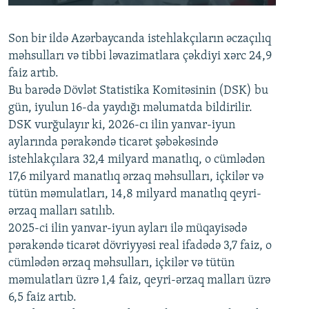
240p
Son bir ildə Azərbaycanda istehlakçıların
360p
əczaçılıq
məhsulları və tibbi ləvazimatlara çəkdiyi xərc 24,9
480p
Auto
240p
360p
480p
faiz artıb.
720p
Bu barədə Dövlət Statistika Komitəsinin (DSK) bu
720p
1080p
gün, iyulun 16-da yaydığı məlumatda bildirilir.
1080p
DSK vurğulayır ki, 2026-cı ilin yanvar-iyun
aylarında pərakəndə ticarət şəbəkəsində
istehlakçılara 32,4 milyard manatlıq, o cümlədən
17,6 milyard manatlıq ərzaq məhsulları, içkilər və
tütün məmulatları, 14,8 milyard manatlıq qeyri-
ərzaq malları satılıb.
2025-ci ilin yanvar-iyun ayları ilə müqayisədə
pərakəndə ticarət dövriyyəsi real ifadədə 3,7 faiz, o
cümlədən ərzaq məhsulları, içkilər və tütün
məmulatları üzrə 1,4 faiz, qeyri-ərzaq malları üzrə
6,5 faiz artıb.