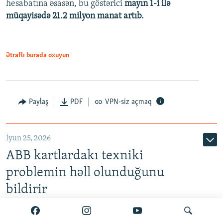
hesabatına əsasən, bu göstərici
mayın 1-i ilə
müqayisədə 21.2 milyon manat artıb.
1080p
Ətraflı burada oxuyun
Auto
240p
360p
480p
Paylaş
PDF
VPN-siz açmaq
720p
1080p
İyun 25, 2026
ABB kartlardakı texniki
problemin həll olunduğunu
bildirir