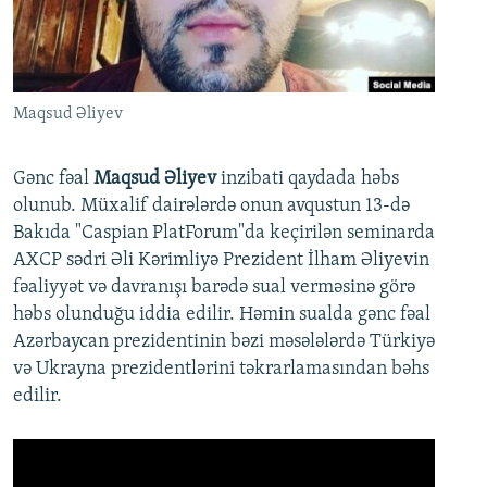
İNFOQRAFIKA
AZƏRBAYCAN ƏDƏBIYYATI KITABXANASI
MISSIYAMIZ
BIZI IZLƏ
KARIKATURA
İSLAM VƏ DEMOKRATIYA
PEŞƏ ETIKASI VƏ JURNALISTIKA STANDARTLARIMIZ
İZ - MƏDƏNIYYƏT PROQRAMI
MATERIALLARIMIZDAN ISTIFADƏ
Maqsud Əliyev
AZADLIQRADIOSU MOBIL TELEFONUNUZDA
RFE/RL-in bütün saytları
BIZIMLƏ ƏLAQƏ
Gənc fəal
Maqsud Əliyev
inzibati qaydada həbs
olunub. Müxalif dairələrdə onun avqustun 13-də
XƏBƏR BÜLLETENLƏRIMIZ
Bakıda "Caspian PlatForum"da keçirilən seminarda
AXCP sədri Əli Kərimliyə Prezident İlham Əliyevin
fəaliyyət və davranışı barədə sual verməsinə görə
həbs olunduğu iddia edilir. Həmin sualda gənc fəal
Azərbaycan prezidentinin bəzi məsələlərdə Türkiyə
və Ukrayna prezidentlərini təkrarlamasından bəhs
edilir.