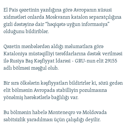
El Pais qəzetinin yazdığına görə Avropanın xüsusi
xidmətləri onlarda Moskvanın katalon separatçılığına
gizli dəstəyinə dair “həqiqətə uyğun informasiya”
olduğunu bildiriblər.
Qəzetin mənbələrdən aldığı məlumatlara görə
Kataloniya müstəqilliyi tərəfdarlarına dəstək verilməsi
ilə Rusiya Baş Kəşfiyyat İdarəsi - GRU-nun elit 29155
adlı bölməsi məşğul olub.
Bir sıra ölkələrin kəşfiyyatları bildirirlər ki, sözü gedən
elit bölmənin Avropada stabilliyin pozulmasına
yönəlmiş hərəkətlərlə bağlılığı var.
Bu bölmənin habelə Monteneqro və Moldovada
sabitsizlik yaradılması üçün çalışdığı deyilir.