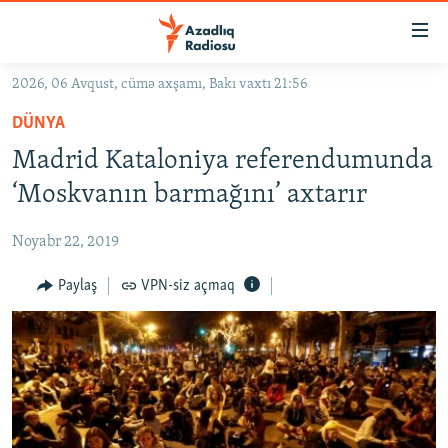
Keçid
linkləri
Əsas
2026, 06 Avqust, cümə axşamı, Bakı vaxtı 21:56
məzmuna
GÜNDƏM
DÜNYA
qayıt
#İZAHLA
Əsas
Madrid Kataloniya referendumunda
KORRUPSIOMETR
naviqasiyaya
‘Moskvanın barmağını’ axtarır
qayıt
#ƏSLINDƏ
Axtarışa
Noyabr 22, 2019
FƏRQƏ BAX
keç
QANUNI DOĞRU
Paylaş
VPN-siz açmaq
ARAŞDIRMA
MULTIMEDIA
RADIO ARXIV
VIDEO
HAQQIMIZDA
FOTOQALEREYA
OXU ZALI