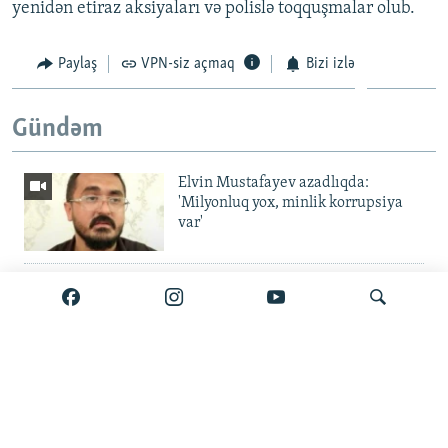
yenidən etiraz aksiyaları və polislə toqquşmalar olub.
Paylaş
VPN-siz açmaq
Bizi izlə
Gündəm
Elvin Mustafayev azadlıqda:
'Milyonluq yox, minlik korrupsiya
var'
Gürcüstan ali təhsili pulsuz etdi
Metroda 11 aylıq fasilə: 'Daşınma
Axtar
pulsuz olsun'