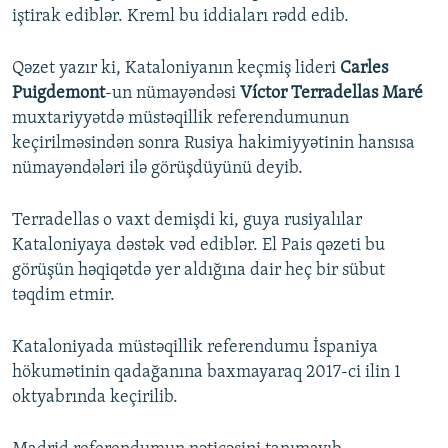
iştirak ediblər. Kreml bu iddiaları rədd edib.
Qəzet yazır ki, Kataloniyanın keçmiş lideri
Carles
Puigdemont
-un nümayəndəsi
Víctor Terradellas Maré
muxtariyyətdə müstəqillik referendumunun
keçirilməsindən sonra Rusiya hakimiyyətinin hansısa
nümayəndələri ilə görüşdüyünü deyib.
Terradellas o vaxt demişdi ki, guya rusiyalılar
Kataloniyaya dəstək vəd ediblər. El Pais qəzeti bu
görüşün həqiqətdə yer aldığına dair heç bir sübut
təqdim etmir.
Kataloniyada müstəqillik referendumu İspaniya
hökumətinin qadağanına baxmayaraq 2017-ci ilin 1
oktyabrında keçirilib.