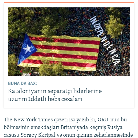
BUNA DA BAX:
Kataloniyanın separatçı liderlərinə
uzunmüddətli həbs cəzaları
The New York Times qəzeti isə yazıb ki, GRU-nun bu
bölməsinin əməkdaşları Britaniyada keçmiş Rusiya
casusu Sergey Skripal və onun qızının zəhərlənməsində