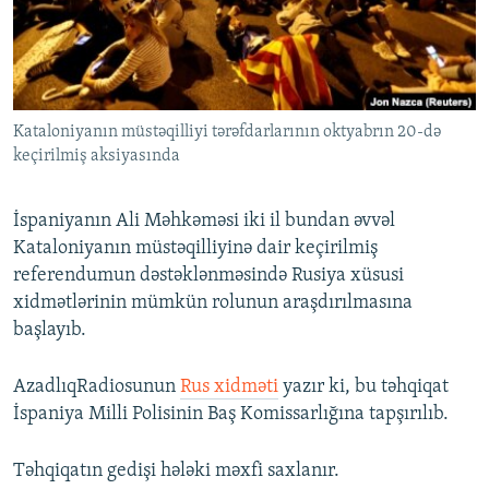
İNFOQRAFIKA
AZƏRBAYCAN ƏDƏBIYYATI KITABXANASI
MISSIYAMIZ
BIZI IZLƏ
KARIKATURA
İSLAM VƏ DEMOKRATIYA
PEŞƏ ETIKASI VƏ JURNALISTIKA STANDARTLARIMIZ
İZ - MƏDƏNIYYƏT PROQRAMI
MATERIALLARIMIZDAN ISTIFADƏ
Kataloniyanın müstəqilliyi tərəfdarlarının oktyabrın 20-də
AZADLIQRADIOSU MOBIL TELEFONUNUZDA
RFE/RL-in bütün saytları
keçirilmiş aksiyasında
BIZIMLƏ ƏLAQƏ
XƏBƏR BÜLLETENLƏRIMIZ
İspaniyanın Ali Məhkəməsi iki il bundan əvvəl
Kataloniyanın müstəqilliyinə dair keçirilmiş
referendumun dəstəklənməsində Rusiya xüsusi
xidmətlərinin mümkün rolunun araşdırılmasına
başlayıb.
AzadlıqRadiosunun
Rus xidməti
yazır ki, bu təhqiqat
İspaniya Milli Polisinin Baş Komissarlığına tapşırılıb.
Təhqiqatın gedişi hələki məxfi saxlanır.