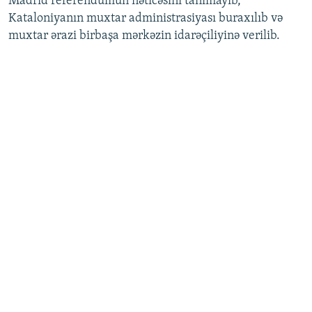
Madrid referendumun nəticəsini tanımayıb,
Kataloniyanın muxtar administrasiyası buraxılıb və
muxtar ərazi birbaşa mərkəzin idarəçiliyinə verilib.