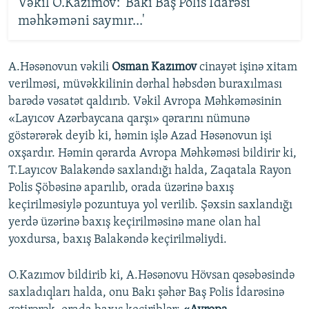
Vəkil O.Kazımov: 'Bakı Baş Polis İdarəsi
məhkəməni saymır...'
A.Həsənovun vəkili
Osman Kazımov
cinayət işinə xitam
verilməsi, müvəkkilinin dərhal həbsdən buraxılması
barədə vəsatət qaldırıb. Vəkil Avropa Məhkəməsinin
«Layıcov Azərbaycana qarşı» qərarını nümunə
göstərərək deyib ki, həmin işlə Azad Həsənovun işi
oxşardır. Həmin qərarda Avropa Məhkəməsi bildirir ki,
T.Layıcov Balakəndə saxlandığı halda, Zaqatala Rayon
Polis Şöbəsinə aparılıb, orada üzərinə baxış
keçirilməsiylə pozuntuya yol verilib. Şəxsin saxlandığı
yerdə üzərinə baxış keçirilməsinə mane olan hal
yoxdursa, baxış Balakəndə keçirilməliydi.
O.Kazımov bildirib ki, A.Həsənovu Hövsan qəsəbəsində
saxladıqları halda, onu Bakı şəhər Baş Polis İdarəsinə