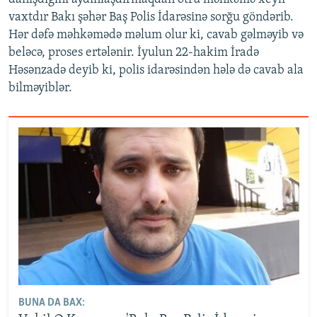
vaxtdır Bakı şəhər Baş Polis İdarəsinə sorğu göndərib.
Hər dəfə məhkəmədə məlum olur ki, cavab gəlməyib və
beləcə, proses ertələnir. İyulun 22-hakim İradə
Həsənzadə deyib ki, polis idarəsindən hələ də cavab ala
bilməyiblər.
BUNA DA BAX: