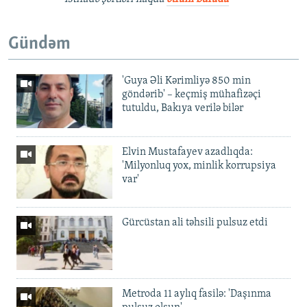
Gündəm
'Guya Əli Kərimliyə 850 min
göndərib' – keçmiş mühafizəçi
tutuldu, Bakıya verilə bilər
Elvin Mustafayev azadlıqda:
'Milyonluq yox, minlik korrupsiya
var'
Gürcüstan ali təhsili pulsuz etdi
Metroda 11 aylıq fasilə: 'Daşınma