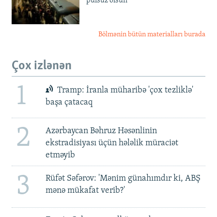
pulsuz olsun'
Bölmənin bütün materialları burada
Çox izlənən
1
Tramp: İranla müharibə 'çox tezliklə'
başa çatacaq
2
Azərbaycan Bəhruz Həsənlinin
ekstradisiyası üçün hələlik müraciət
etməyib
3
Rüfət Səfərov: 'Mənim günahımdır ki, ABŞ
mənə mükafat verib?'