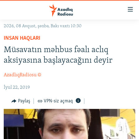
Keçid
linkləri
Əsas
2026, 08 Avqust, şənbə, Bakı vaxtı 10:30
məzmuna
GÜNDƏM
INSAN HAQLARI
qayıt
#İZAHLA
Əsas
Müsavatın məhbus fəalı aclıq
KORRUPSIOMETR
naviqasiyaya
aksiyasına başlayacağını deyir
qayıt
#ƏSLINDƏ
Axtarışa
AzadlıqRadiosu ©
FƏRQƏ BAX
keç
İyul 22, 2019
QANUNI DOĞRU
ARAŞDIRMA
Paylaş
VPN-siz açmaq
MULTIMEDIA
RADIO ARXIV
VIDEO
HAQQIMIZDA
FOTOQALEREYA
OXU ZALI