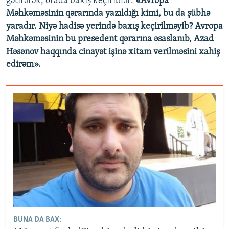
gətirərək, orada baxış keçiriblər:
«Avropa
Məhkəməsinin qərarında yazıldığı kimi, bu da şübhə
yaradır. Niyə hadisə yerində baxış keçirilməyib? Avropa
Məhkəməsinin bu presedent qərarına əsaslanıb, Azad
Həsənov haqqında cinayət işinə xitam verilməsini xahiş
edirəm».
BUNA DA BAX: