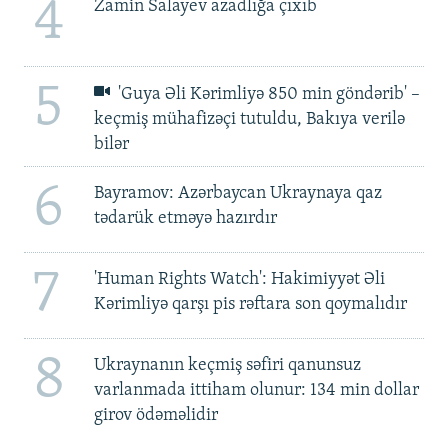
4
Zamin Salayev azadlığa çıxıb
5
'Guya Əli Kərimliyə 850 min göndərib' –
keçmiş mühafizəçi tutuldu, Bakıya verilə
bilər
6
Bayramov: Azərbaycan Ukraynaya qaz
tədarük etməyə hazırdır
7
'Human Rights Watch': Hakimiyyət Əli
Kərimliyə qarşı pis rəftara son qoymalıdır
8
Ukraynanın keçmiş səfiri qanunsuz
varlanmada ittiham olunur: 134 min dollar
girov ödəməlidir