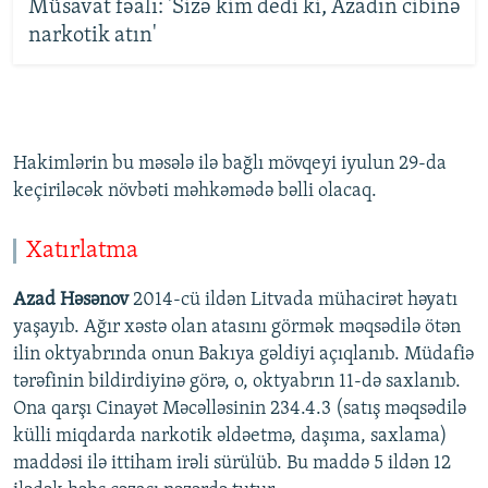
Müsavat fəalı: 'Sizə kim dedi ki, Azadın cibinə
narkotik atın'
Hakimlərin bu məsələ ilə bağlı mövqeyi iyulun 29-da
keçiriləcək növbəti məhkəmədə bəlli olacaq.
Xatırlatma
Azad Həsənov
2014-cü ildən Litvada mühacirət həyatı
yaşayıb. Ağır xəstə olan atasını görmək məqsədilə ötən
ilin oktyabrında onun Bakıya gəldiyi açıqlanıb. Müdafiə
tərəfinin bildirdiyinə görə, o, oktyabrın 11-də saxlanıb.
Ona qarşı Cinayət Məcəlləsinin 234.4.3 (satış məqsədilə
külli miqdarda narkotik əldəetmə, daşıma, saxlama)
maddəsi ilə ittiham irəli sürülüb. Bu maddə 5 ildən 12