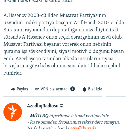
ilədək həbs cəzası nəzərdə tutur.
A.Həsənov 2003-cü ildən Müsavat Partiyasının
üzvüdür. İndiki partiya başqanı Arif Hacılı 2010-ci ildə
Suraxanı rayonundan deputatlığa namizədliyini irəli
sürəndə A.Həsənov onun seçki qərargahının üzvü olub.
Müsavat Partiyası bəyanat verərək onun həbsinin
qurama işə söykəndiyini, siyasi motivli olduğunu bəyan
edib. Azərbaycan rəsmiləri ölkədə insanların siyasi
baxışlarına görə həbs olunmasına dair iddiaları qəbul
etmirlər.
Paylaş
VPN-siz açmaq
Bizi izlə
AzadlıqRadiosu ©
-
MÜTLƏQ
hiperlinklə istinad verilməlidir.
- İcazə olmadan fotolarımızı təkrar dərc etməyin.
İstifadə şərtləri haqda
ətraflı burada