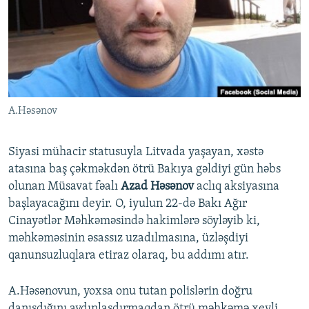
İNFOQRAFIKA
AZƏRBAYCAN ƏDƏBIYYATI KITABXANASI
MISSIYAMIZ
BIZI IZLƏ
KARIKATURA
İSLAM VƏ DEMOKRATIYA
PEŞƏ ETIKASI VƏ JURNALISTIKA STANDARTLARIMIZ
İZ - MƏDƏNIYYƏT PROQRAMI
MATERIALLARIMIZDAN ISTIFADƏ
AZADLIQRADIOSU MOBIL TELEFONUNUZDA
RFE/RL-in bütün saytları
A.Həsənov
BIZIMLƏ ƏLAQƏ
XƏBƏR BÜLLETENLƏRIMIZ
Siyasi mühacir statusuyla Litvada yaşayan, xəstə
atasına baş çəkməkdən ötrü Bakıya gəldiyi gün həbs
olunan Müsavat fəalı
Azad Həsənov
aclıq aksiyasına
başlayacağını deyir. O, iyulun 22-də Bakı Ağır
Cinayətlər Məhkəməsində hakimlərə söyləyib ki,
məhkəməsinin əsassız uzadılmasına, üzləşdiyi
qanunsuzluqlara etiraz olaraq, bu addımı atır.
A.Həsənovun, yoxsa onu tutan polislərin doğru
danışdığını aydınlaşdırmaqdan ötrü məhkəmə xeyli