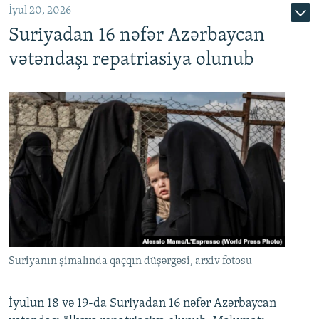
İyul 20, 2026
Auto
240p
360p
480p
Suriyadan 16 nəfər Azərbaycan
720p
1080p
vətəndaşı repatriasiya olunub
Suriyanın şimalında qaçqın düşərgəsi, arxiv fotosu
İyulun 18 və 19-da Suriyadan 16 nəfər Azərbaycan