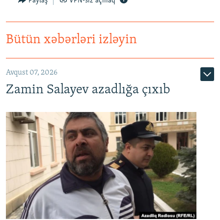
Paylaş
VPN-siz açmaq
Bütün xəbərləri izləyin
Avqust 07, 2026
Zamin Salayev azadlığa çıxıb