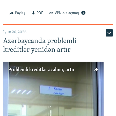
Auto
240p
360p
480p
Paylaş
PDF
VPN-siz açmaq
720p
1080p
İyun 26, 2026
Azərbaycanda problemli
kreditlər yenidən artır
Problemli kreditlər azalmır, artır