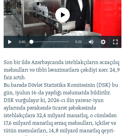
No media source currently available
Auto
0:00
5:23
240p
Son bir ildə Azərbaycanda istehlakçıların
360p
əczaçılıq
məhsulları və tibbi ləvazimatlara çəkdiyi xərc 24,9
480p
Auto
240p
360p
480p
faiz artıb.
720p
Bu barədə Dövlət Statistika Komitəsinin (DSK) bu
720p
1080p
gün, iyulun 16-da yaydığı məlumatda bildirilir.
1080p
DSK vurğulayır ki, 2026-cı ilin yanvar-iyun
aylarında pərakəndə ticarət şəbəkəsində
istehlakçılara 32,4 milyard manatlıq, o cümlədən
17,6 milyard manatlıq ərzaq məhsulları, içkilər və
tütün məmulatları, 14,8 milyard manatlıq qeyri-