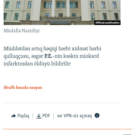
Müdafiə Nazirliyi
Müddətdən artıq həqiqi hərbi xidmət hərbi
qulluqçusu, əsgər
P.E.
-nin kəskin miokard
infarktından öldüyü bildirilir
Ətraflı burada oxuyun
Paylaş
PDF
VPN-siz açmaq