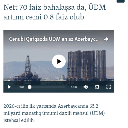
Neft 70 faiz bahalaşsa da, ÜDM
artımı cəmi 0.8 faiz olub
Cənubi Qafqazda ÜDM ən az Azərbaycanda artır: Qonşuları niyə Bakını qabaqlaya bilir?
No media source currently available
Auto
0:00
4:00
240p
2026-cı ilin ilk yarısında Azərbaycanda 65.2
360p
milyard manatlıq ümumi daxili məhsul (ÜDM)
480p
Auto
240p
360p
480p
istehsal edilib.
720p