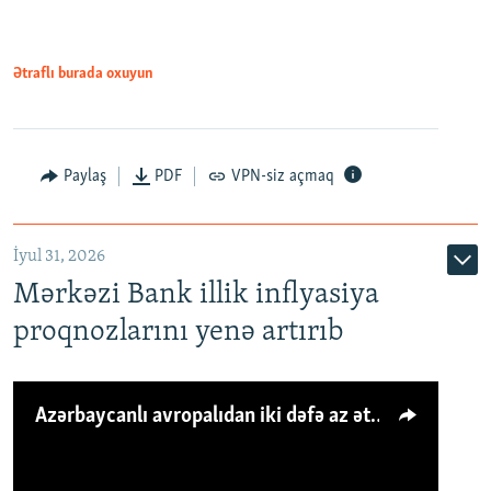
Ətraflı burada oxuyun
Paylaş
PDF
VPN-siz açmaq
İyul 31, 2026
Mərkəzi Bank illik inflyasiya
proqnozlarını yenə artırıb
Azərbaycanlı avropalıdan iki dəfə az ət yeyir, amma... 'Qiymət artımı qaçılmazdır'