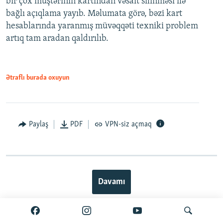
bir çox müştərinin kartından vəsait silinməsi ilə
bağlı açıqlama yayıb. Məlumata görə, bəzi kart
hesablarında yaranmış müvəqqəti texniki problem
artıq tam aradan qaldırılıb.
Ətraflı burada oxuyun
Paylaş
PDF
VPN-siz açmaq
Davamı