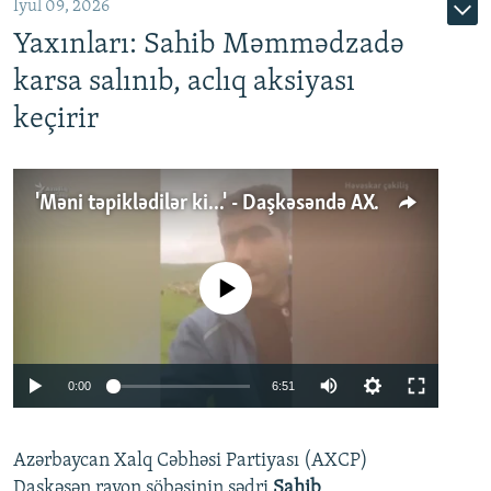
İyul 09, 2026
Yaxınları: Sahib Məmmədzadə
karsa salınıb, aclıq aksiyası
keçirir
'Məni təpiklədilər ki...' - Daşkəsəndə AXCP fəalının yaxınları onun həbsinə etiraz edirlər
No media source currently available
Auto
0:00
6:51
240p
Azərbaycan Xalq Cəbhəsi Partiyası (AXCP)
360p
Daşkəsən rayon şöbəsinin sədri
Sahib