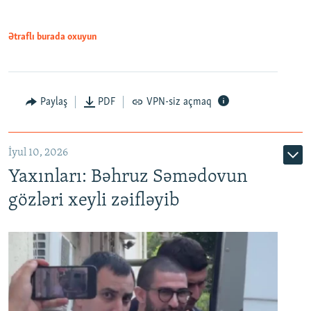
720p
1080p
1080p
Ətraflı burada oxuyun
Paylaş
PDF
VPN-siz açmaq
İyul 10, 2026
Yaxınları: Bəhruz Səmədovun
gözləri xeyli zəifləyib