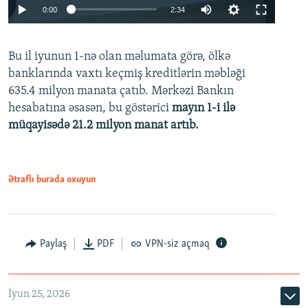
Auto
0:00
2:34
240p
Bu il iyunun 1-nə olan məlumata görə, ölkə
360p
banklarında vaxtı keçmiş kreditlərin məbləği
480p
635.4 milyon manata çatıb. Mərkəzi Bankın
720p
hesabatına əsasən, bu göstərici
mayın 1-i ilə
müqayisədə 21.2 milyon manat artıb.
1080p
Ətraflı burada oxuyun
Auto
240p
360p
480p
Paylaş
PDF
VPN-siz açmaq
720p
1080p
İyun 25, 2026