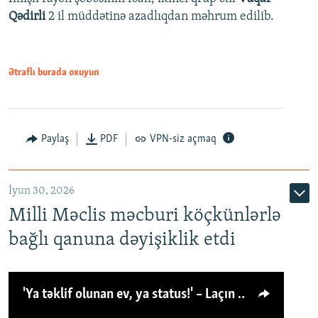
Qədirli
2 il müddətinə azadlıqdan məhrum edilib.
Ətraflı burada oxuyun
Paylaş
PDF
VPN-siz açmaq
İyun 30, 2026
Milli Məclis məcburi köçkünlərlə
bağlı qanuna dəyişiklik etdi
'Ya təklif olunan ev, ya status!' – Laçın köçkünü: 'Laçından başqa heç hara!'