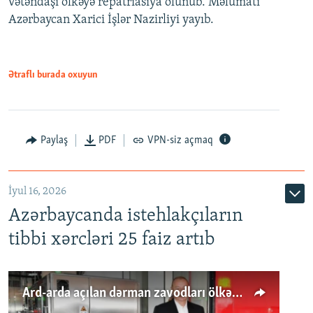
vətəndaşı ölkəyə repatriasiya olunub. Məlumatı
Azərbaycan Xarici İşlər Nazirliyi yayıb.
Ətraflı burada oxuyun
Paylaş
PDF
VPN-siz açmaq
İyul 16, 2026
Azərbaycanda istehlakçıların
tibbi xərcləri 25 faiz artıb
Ard-arda açılan dərman zavodları ölkənin tələbatını ödəyirmi?