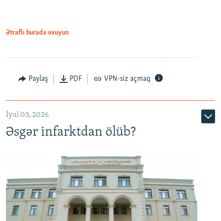
Ətraflı burada oxuyun
Auto
240p
360p
480p
Paylaş
PDF
VPN-siz açmaq
720p
1080p
İyul 03, 2026
Əsgər infarktdan ölüb?