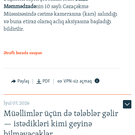
480p
Auto
240p
360p
480p
Məmmədzadə
nin 10 saylı Cəzaçəkmə
720p
Müəssisəsində cərimə kamerasına (kars) salındığı
720p
1080p
və buna etiraz olaraq aclıq aksiyasına başladığı
1080p
bildirilir.
Ətraflı burada oxuyun
Paylaş
PDF
VPN-siz açmaq
İyul 07, 2026
Müəllimlər üçün də tələblər gəlir
— istədikləri kimi geyinə
bilməyəcəklər