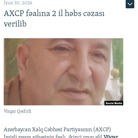
İyun 30, 2026
AXCP fəalına 2 il həbs cəzası
verilib
Vüqar Qədirli
Azərbaycan Xalq Cəbhəsi Partiyasının (AXCP)
İmişli rayon şöbəsinin fəalı, ikinci qrup əlil
Vüqar