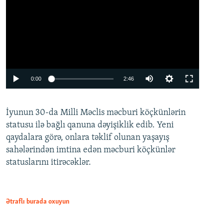
Auto
0:00
2:46
240p
İyunun 30-da Milli Məclis məcburi köçkünlərin
360p
statusu ilə bağlı qanuna dəyişiklik edib. Yeni
480p
qaydalara görə, onlara təklif olunan yaşayış
720p
sahələrindən imtina edən məcburi köçkünlər
statuslarını itirəcəklər.
1080p
Ətraflı burada oxuyun