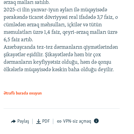
ərzaq malları satılıb.
2025-ci ilin yanvar-iyun ayları ilə müqayisədə
pərakəndə ticarət dövriyyəsi real ifadədə 3,7 faiz, o
cümlədən ərzaq məhsulları, içkilər və tütün
məmulatları üzrə 1,4 faiz, qeyri-ərzaq malları üzrə
6,5 faiz artıb.
Azərbaycanda tez-tez dərmanların qiymətlərindən
şikayətlər eşidilir. Şikayətlərdə həm bir çox
dərmanların keyfiyyətsiz olduğu, həm də qonşu
ölkələrlə müqayisədə kəskin baha olduğu deyilir.
Ətraflı burada oxuyun
Paylaş
PDF
VPN-siz açmaq