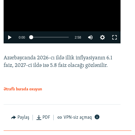
Auto
0:00
2:58
240p
Azərbaycanda 2026-cı ildə illik inflyasiyanın 6.1
360p
faiz, 2027-ci ildə isə 5.8 faiz olacağı gözlənilir.
480p
720p
1080p
Ətraflı burada oxuyun
Paylaş
PDF
VPN-siz açmaq