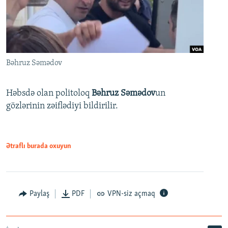
Bəhruz Səmədov
Həbsdə olan politoloq
Bəhruz Səmədov
un
gözlərinin zəiflədiyi bildirilir.
Ətraflı burada oxuyun
Paylaş
PDF
VPN-siz açmaq