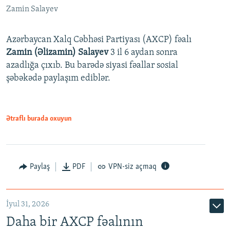
Zamin Salayev
Azərbaycan Xalq Cəbhəsi Partiyası (AXCP) fəalı
Zamin (Əlizamin) Salayev
3 il 6 aydan sonra
azadlığa çıxıb. Bu barədə siyasi fəallar sosial
şəbəkədə paylaşım ediblər.
Ətraflı burada oxuyun
Paylaş
PDF
VPN-siz açmaq
İyul 31, 2026
Daha bir AXCP fəalının