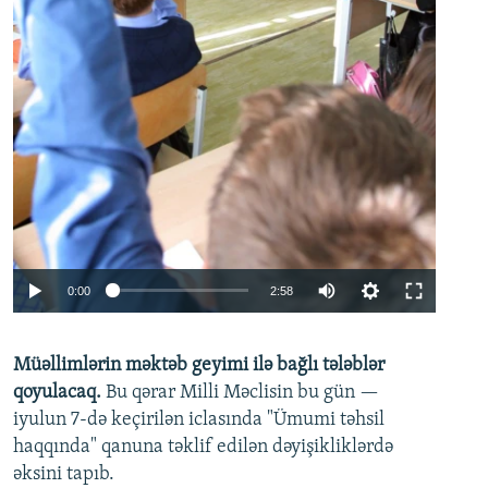
Auto
0:00
2:58
240p
Müəllimlərin məktəb geyimi ilə bağlı tələblər
360p
qoyulacaq.
Bu qərar Milli Məclisin bu gün —
480p
iyulun 7-də keçirilən iclasında "Ümumi təhsil
720p
haqqında" qanuna təklif edilən dəyişikliklərdə
əksini tapıb.
1080p