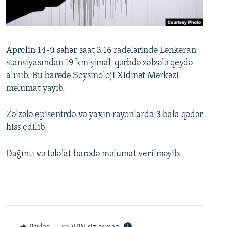
İNFOQRAFIKA
AZƏRBAYCAN ƏDƏBIYYATI KITABXANASI
MISSIYAMIZ
BIZI IZLƏ
KARIKATURA
İSLAM VƏ DEMOKRATIYA
PEŞƏ ETIKASI VƏ JURNALISTIKA STANDARTLARIMIZ
İZ - MƏDƏNIYYƏT PROQRAMI
MATERIALLARIMIZDAN ISTIFADƏ
Aprelin 14-ü səhər saat 3.16 radələrində Lənkəran
stansiyasından 19 km şimal-qərbdə zəlzələ qeydə
AZADLIQRADIOSU MOBIL TELEFONUNUZDA
RFE/RL-in bütün saytları
alınıb. Bu barədə Seysmoloji Xidmət Mərkəzi
BIZIMLƏ ƏLAQƏ
məlumat yayıb.
XƏBƏR BÜLLETENLƏRIMIZ
Zəlzələ episentrdə və yaxın rayonlarda 3 bala qədər
hiss edilib.
Dağıntı və tələfat barədə məlumat verilməyib.