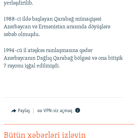
yerləşdirilib.
1988-ci ildə başlayan Qarabağ münaqişəsi
Azərbaycan və Ermənistan arasında döyüşlərə
səbəb olmuşdu.
1994-cü il atəşkəs razılaşmasına qədər
Azərbaycanın Dağlıq Qarabağ bölgəsi və ona bitişik
7 rayonu işğal edilmişdi.
Paylaş
VPN-siz açmaq
Bütün xəbərləri izləyin