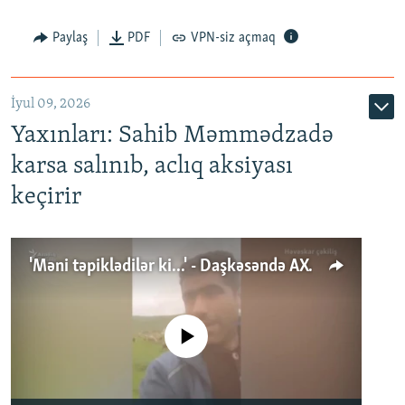
Paylaş
PDF
VPN-siz açmaq
İyul 09, 2026
Yaxınları: Sahib Məmmədzadə
karsa salınıb, aclıq aksiyası
keçirir
'Məni təpiklədilər ki...' - Daşkəsəndə AXCP fəalının yaxınları onun həbsinə etiraz edirlər
No media source currently available