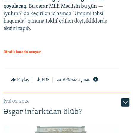
qoyulacaq.
Bu qərar Milli Məclisin bu gün —
480p
iyulun 7-də keçirilən iclasında "Ümumi təhsil
720p
haqqında" qanuna təklif edilən dəyişikliklərdə
əksini tapıb.
1080p
Ətraflı burada oxuyun
Auto
240p
360p
480p
Paylaş
PDF
VPN-siz açmaq
720p
1080p
İyul 03, 2026
Əsgər infarktdan ölüb?