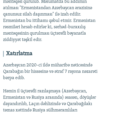
məntəqəsi qurulub. Məlumatda bu addımın
atılması "Ermənistandan Azərbaycan ərazisinə
qanunsuz silah daşınması" ilə izah edilir.
Ermənistan bu ittihamı qəbul etmir. Ermənistan
rəsmiləri hesab edirlər ki, sərhəd-buraxılış
məntəqəsinin qurulması üçtərəfli bəyanatla
ziddiyyət təşkil edir.
Xatırlatma
Azərbaycan 2020-ci ildə müharibə nəticəsində
Qarabağın bir hissəsinə və ətraf 7 rayona nəzarəti
bərpa edib.
Həmin il üçtərəfli razılaşmaya (Azərbaycan,
Ermənistan və Rusiya arasında) əsasən, döyüşlər
dayandırılıb, Laçın dəhlizində və Qarabağdakı
təmas xəttində Rusiya sülhməramlıları