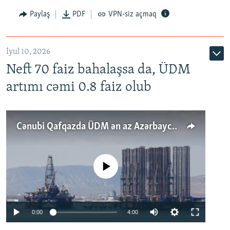
Paylaş
PDF
VPN-siz açmaq
İyul 10, 2026
Neft 70 faiz bahalaşsa da, ÜDM
artımı cəmi 0.8 faiz olub
Cənubi Qafqazda ÜDM ən az Azərbaycanda artır: Qonşuları niyə Bakını qabaqlaya bilir?
No media source currently available
Auto
0:00
4:00
240p