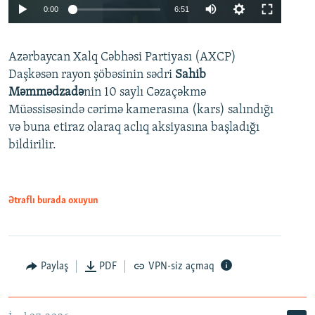
Auto
0:00
6:51
240p
Azərbaycan Xalq Cəbhəsi Partiyası (AXCP)
360p
Daşkəsən rayon şöbəsinin sədri
Sahib
480p
Auto
240p
360p
480p
Məmmədzadə
nin 10 saylı Cəzaçəkmə
720p
Müəssisəsində cərimə kamerasına (kars) salındığı
720p
1080p
və buna etiraz olaraq aclıq aksiyasına başladığı
1080p
bildirilir.
Ətraflı burada oxuyun
Paylaş
PDF
VPN-siz açmaq