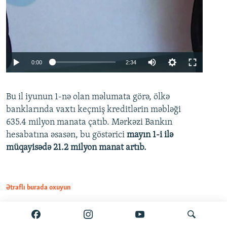
Auto
0:00
2:34
240p
Bu il iyunun 1-nə olan məlumata görə, ölkə
360p
banklarında vaxtı keçmiş kreditlərin məbləği
480p
635.4 milyon manata çatıb. Mərkəzi Bankın
720p
hesabatına əsasən, bu göstərici
mayın 1-i ilə
müqayisədə 21.2 milyon manat artıb.
1080p
Ətraflı burada oxuyun