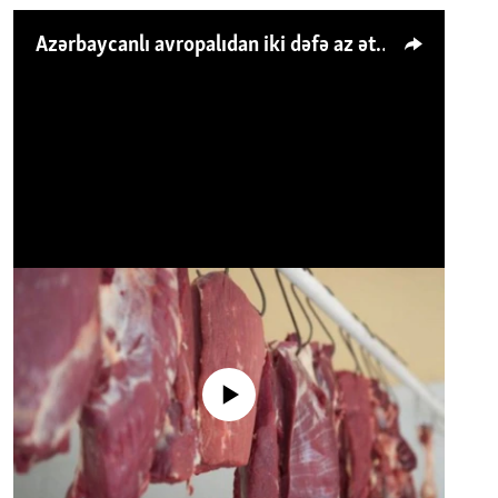
Azərbaycanlı avropalıdan iki dəfə az ət yeyir, amma... 'Qiymət artımı qaçılmazdır'
No media source currently available