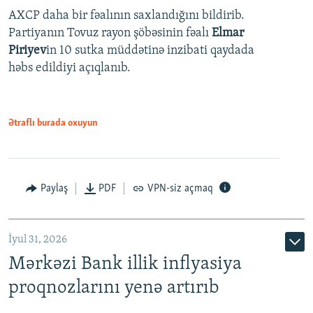
AXCP daha bir fəalının saxlandığını bildirib.
Partiyanın Tovuz rayon şöbəsinin fəalı
Elmar
Piriyev
in 10 sutka müddətinə inzibati qaydada
həbs edildiyi açıqlanıb.
Ətraflı burada oxuyun
Paylaş
PDF
VPN-siz açmaq
İyul 31, 2026
Mərkəzi Bank illik inflyasiya
proqnozlarını yenə artırıb