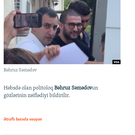
Bəhruz Səmədov
Həbsdə olan politoloq
Bəhruz Səmədov
un
gözlərinin zəiflədiyi bildirilir.
Ətraflı burada oxuyun