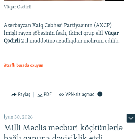
Vüqar Qədirli
Azərbaycan Xalq Cəbhəsi Partiyasının (AXCP)
İmişli rayon şöbəsinin fəalı, ikinci qrup əlil
Vüqar
Qədirli
2 il müddətinə azadlıqdan məhrum edilib.
Ətraflı burada oxuyun
Paylaş
PDF
VPN-siz açmaq
İyun 30, 2026
Milli Məclis məcburi köçkünlərlə
bağlı qanuna dəyişiklik etdi