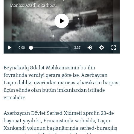
Mənbə:
AzadlıqRadiosu
No media source currently available
Auto
0:00
3:37
240p
Beynəlxalq Ədalət Məhkəməsinin bu ilin
360p
Auto
240p
360p
480p
fevralında verdiyi qərara görə isə, Azərbaycan
480p
Laçın dəhlizi üzərindən maneəsiz hərəkətin bərpası
720p
720p
1080p
üçün əlində olan bütün imkanlardan istifadə
etməlidir.
1080p
Azərbaycan Dövlət Sərhəd Xidməti aprelin 23-də
bəyanat yayıb ki, Ermənistanla sərhəddə, Laçın-
Xankəndi yolunun başlanğıcında sərhəd-buraxılış