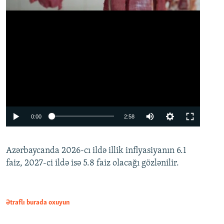
Auto
0:00
2:58
240p
Azərbaycanda 2026-cı ildə illik inflyasiyanın 6.1
360p
faiz, 2027-ci ildə isə 5.8 faiz olacağı gözlənilir.
480p
720p
1080p
Ətraflı burada oxuyun