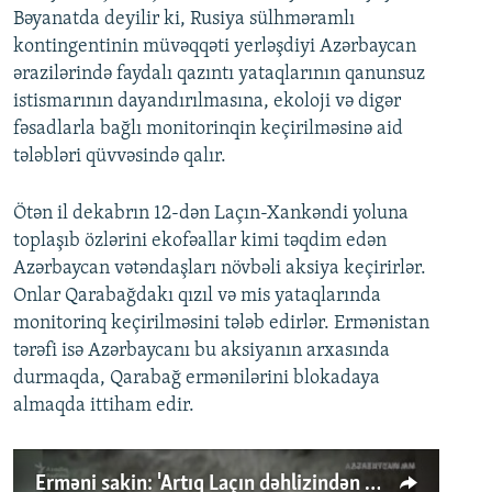
Bəyanatda deyilir ki, Rusiya sülhməramlı
kontingentinin müvəqqəti yerləşdiyi Azərbaycan
ərazilərində faydalı qazıntı yataqlarının qanunsuz
istismarının dayandırılmasına, ekoloji və digər
fəsadlarla bağlı monitorinqin keçirilməsinə aid
tələbləri qüvvəsində qalır.
Ötən il dekabrın 12-dən Laçın-Xankəndi yoluna
toplaşıb özlərini ekofəallar kimi təqdim edən
Azərbaycan vətəndaşları növbəli aksiya keçirirlər.
Onlar Qarabağdakı qızıl və mis yataqlarında
monitorinq keçirilməsini tələb edirlər. Ermənistan
tərəfi isə Azərbaycanı bu aksiyanın arxasında
durmaqda, Qarabağ ermənilərini blokadaya
almaqda ittiham edir.
Erməni sakin: 'Artıq Laçın dəhlizindən keçmək problem olacaq'