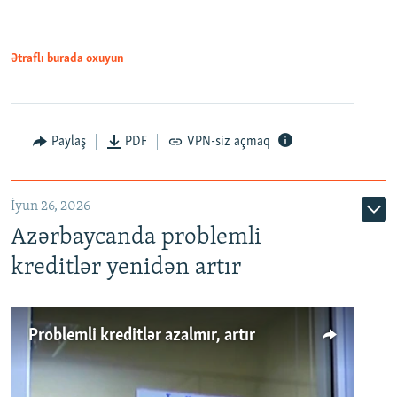
Ətraflı burada oxuyun
Auto
240p
360p
480p
Paylaş
PDF
VPN-siz açmaq
720p
1080p
İyun 26, 2026
Azərbaycanda problemli
kreditlər yenidən artır
Problemli kreditlər azalmır, artır