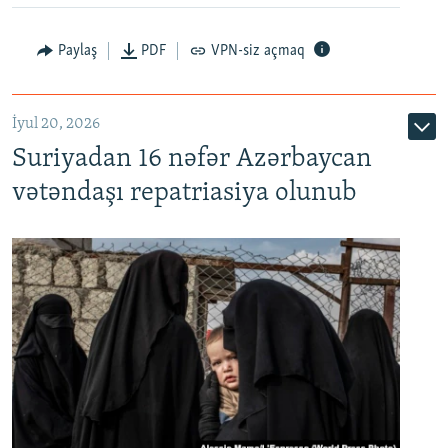
Paylaş
PDF
VPN-siz açmaq
İyul 20, 2026
Auto
240p
360p
480p
Suriyadan 16 nəfər Azərbaycan
720p
1080p
vətəndaşı repatriasiya olunub