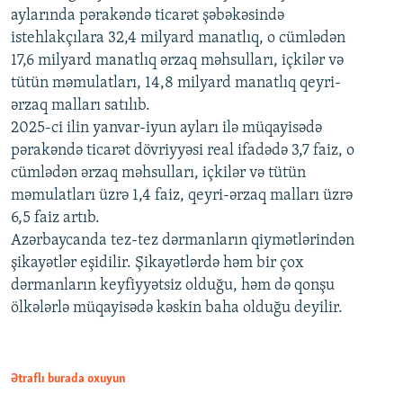
aylarında pərakəndə ticarət şəbəkəsində
istehlakçılara 32,4 milyard manatlıq, o cümlədən
17,6 milyard manatlıq ərzaq məhsulları, içkilər və
tütün məmulatları, 14,8 milyard manatlıq qeyri-
ərzaq malları satılıb.
2025-ci ilin yanvar-iyun ayları ilə müqayisədə
pərakəndə ticarət dövriyyəsi real ifadədə 3,7 faiz, o
cümlədən ərzaq məhsulları, içkilər və tütün
məmulatları üzrə 1,4 faiz, qeyri-ərzaq malları üzrə
6,5 faiz artıb.
Azərbaycanda tez-tez dərmanların qiymətlərindən
şikayətlər eşidilir. Şikayətlərdə həm bir çox
dərmanların keyfiyyətsiz olduğu, həm də qonşu
ölkələrlə müqayisədə kəskin baha olduğu deyilir.
Ətraflı burada oxuyun