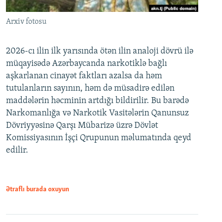
Arxiv fotosu
2026-cı ilin ilk yarısında ötən ilin analoji dövrü ilə
müqayisədə Azərbaycanda narkotiklə bağlı
aşkarlanan cinayət faktları azalsa da həm
tutulanların sayının, həm də müsadirə edilən
maddələrin həcminin artdığı bildirilir. Bu barədə
Narkomanlığa və Narkotik Vasitələrin Qanunsuz
Dövriyyəsinə Qarşı Mübarizə üzrə Dövlət
Komissiyasının İşçi Qrupunun məlumatında qeyd
edilir.
Ətraflı burada oxuyun