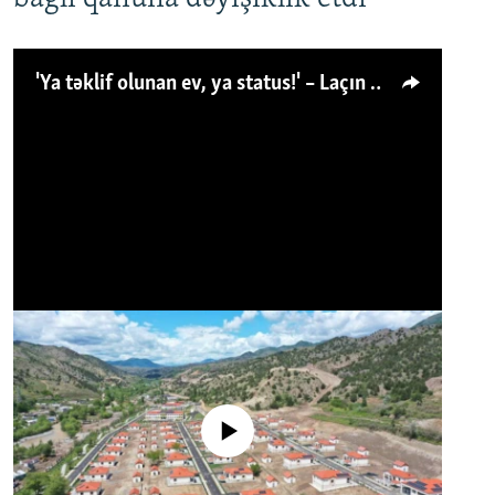
'Ya təklif olunan ev, ya status!' – Laçın köçkünü: 'Laçından başqa heç hara!'
No media source currently available