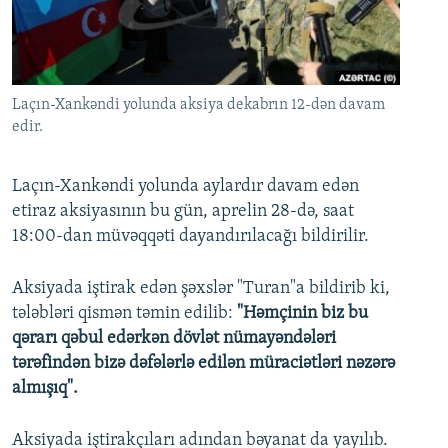
İNFOQRAFIKA
AZƏRBAYCAN ƏDƏBIYYATI KITABXANASI
MISSIYAMIZ
BIZI IZLƏ
KARIKATURA
İSLAM VƏ DEMOKRATIYA
PEŞƏ ETIKASI VƏ JURNALISTIKA STANDARTLARIMIZ
İZ - MƏDƏNIYYƏT PROQRAMI
MATERIALLARIMIZDAN ISTIFADƏ
Laçın-Xankəndi yolunda aksiya dekabrın 12-dən davam
AZADLIQRADIOSU MOBIL TELEFONUNUZDA
edir.
RFE/RL-in bütün saytları
BIZIMLƏ ƏLAQƏ
Laçın-Xankəndi yolunda aylardır davam edən
XƏBƏR BÜLLETENLƏRIMIZ
etiraz aksiyasının bu gün, aprelin 28-də, saat
18:00-dan müvəqqəti dayandırılacağı bildirilir.
Aksiyada iştirak edən şəxslər "Turan"a bildirib ki,
tələbləri qismən təmin edilib:
"Həmçinin biz bu
qərarı qəbul edərkən dövlət nümayəndələri
tərəfindən bizə dəfələrlə edilən müraciətləri nəzərə
almışıq".
Aksiyada iştirakçıları adından bəyanat da yayılıb.