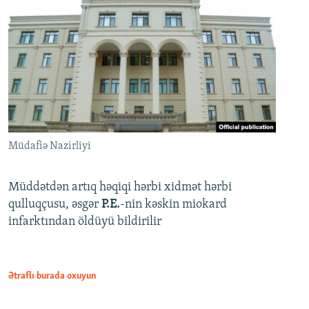
Müdafiə Nazirliyi
Müddətdən artıq həqiqi hərbi xidmət hərbi
qulluqçusu, əsgər
P.E.
-nin kəskin miokard
infarktından öldüyü bildirilir
Ətraflı burada oxuyun