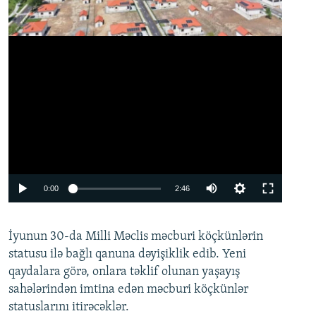
Auto
0:00
2:46
240p
İyunun 30-da Milli Məclis məcburi köçkünlərin
360p
statusu ilə bağlı qanuna dəyişiklik edib. Yeni
480p
qaydalara görə, onlara təklif olunan yaşayış
720p
sahələrindən imtina edən məcburi köçkünlər
statuslarını itirəcəklər.
1080p