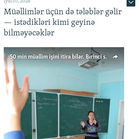
İyul 07, 2026
Müəllimlər üçün də tələblər gəlir
— istədikləri kimi geyinə
bilməyəcəklər
50 min müəllim işini itirə bilər. Birinci sinfə gedənlər azalır