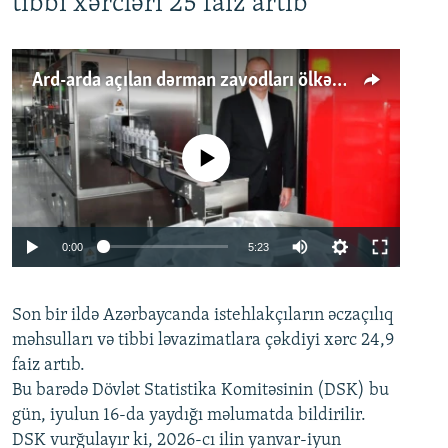
tibbi xərcləri 25 faiz artıb
Ard-arda açılan dərman zavodları ölkənin tələbatını ödəyirmi?
No media source currently available
Auto
0:00
5:23
240p
Son bir ildə Azərbaycanda istehlakçıların
360p
əczaçılıq
məhsulları və tibbi ləvazimatlara çəkdiyi xərc 24,9
480p
Auto
240p
360p
480p
faiz artıb.
720p
Bu barədə Dövlət Statistika Komitəsinin (DSK) bu
720p
1080p
gün, iyulun 16-da yaydığı məlumatda bildirilir.
1080p
DSK vurğulayır ki, 2026-cı ilin yanvar-iyun