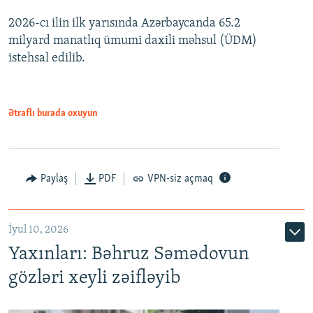
2026-cı ilin ilk yarısında Azərbaycanda 65.2
360p
milyard manatlıq ümumi daxili məhsul (ÜDM)
480p
Auto
240p
360p
480p
istehsal edilib.
720p
720p
1080p
1080p
Ətraflı burada oxuyun
Paylaş
PDF
VPN-siz açmaq
İyul 10, 2026
Yaxınları: Bəhruz Səmədovun
gözləri xeyli zəifləyib