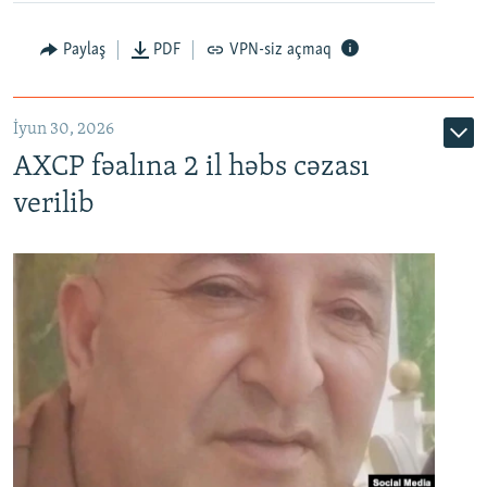
Paylaş
PDF
VPN-siz açmaq
İyun 30, 2026
AXCP fəalına 2 il həbs cəzası
verilib