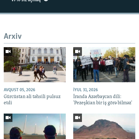
Auto
240p
360p
480p
Arxiv
720p
1080p
AVQUST 05, 2026
İYUL 31, 2026
Gürcüstan ali təhsili pulsuz
İranda Azərbaycan dili:
etdi
'Pezeşkian bir iş görə bilməz'