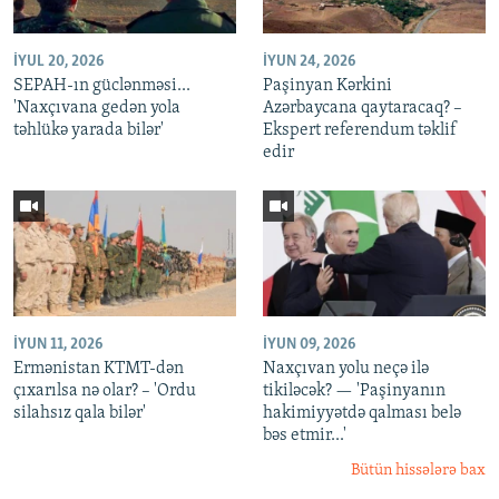
İYUL 20, 2026
İYUN 24, 2026
SEPAH-ın güclənməsi...
Paşinyan Kərkini
'Naxçıvana gedən yola
Azərbaycana qaytaracaq? –
təhlükə yarada bilər'
Ekspert referendum təklif
edir
İYUN 11, 2026
İYUN 09, 2026
Ermənistan KTMT-dən
Naxçıvan yolu neçə ilə
çıxarılsa nə olar? – 'Ordu
tikiləcək? — 'Paşinyanın
silahsız qala bilər'
hakimiyyətdə qalması belə
bəs etmir...'
Bütün hissələrə bax