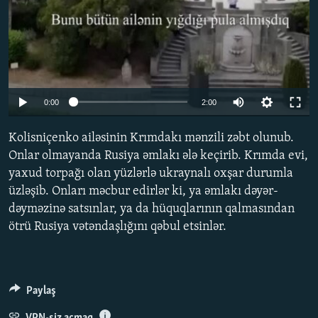
Auto
0:00
2:00
240p
Kolisniçenko ailəsinin Krımdakı mənzili zəbt olunub.
360p
Onlar olmayanda Rusiya əmlakı ələ keçirib. Krımda evi,
yaxud torpağı olan yüzlərlə ukraynalı oxşar durumla
480p
üzləşib. Onları məcbur edirlər ki, ya əmlakı dəyər-
720p
dəyməzinə satsınlar, ya da hüquqlarının qalmasından
1080p
ötrü Rusiya vətəndaşlığını qəbul etsinlər.
Paylaş
VPN-siz açmaq