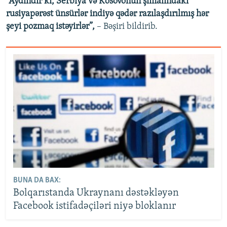
“Aydındır ki, Serbiya və Kosovonun şimalındakı
rusiyapərəst ünsürlər indiyə qədər razılaşdırılmış hər
şeyi pozmaq istəyirlər”,
– Bəşiri bildirib.
BUNA DA BAX:
Bolqarıstanda Ukraynanı dəstəkləyən
Facebook istifadəçiləri niyə bloklanır