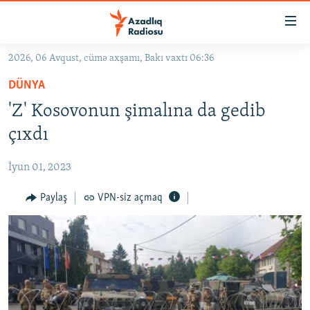
Keçid
linkləri
Əsas
2026, 06 Avqust, cümə axşamı, Bakı vaxtı 06:36
məzmuna
GÜNDƏM
DÜNYA
qayıt
#İZAHLA
Əsas
'Z' Kosovonun şimalına da gedib
KORRUPSIOMETR
naviqasiyaya
çıxdı
qayıt
#ƏSLINDƏ
Axtarışa
İyun 01, 2023
FƏRQƏ BAX
keç
QANUNI DOĞRU
Paylaş
VPN-siz açmaq
ARAŞDIRMA
MULTIMEDIA
RADIO ARXIV
VIDEO
HAQQIMIZDA
FOTOQALEREYA
OXU ZALI