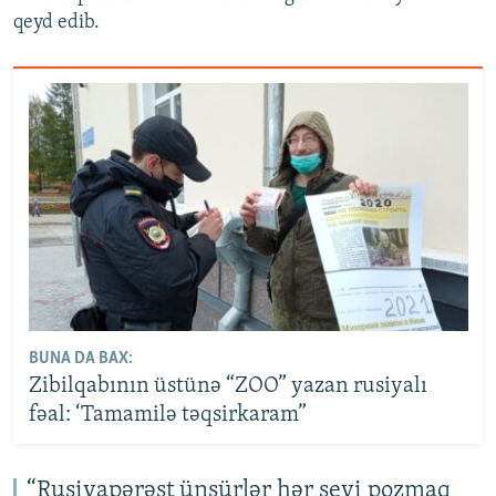
qeyd edib.
BUNA DA BAX:
Zibilqabının üstünə “ZOO” yazan rusiyalı
fəal: ‘Tamamilə təqsirkaram”
“Rusiyapərəst ünsürlər hər şeyi pozmaq