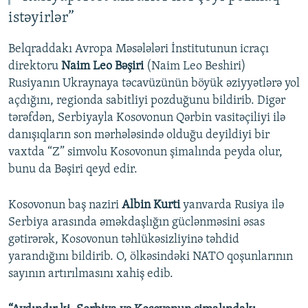
istəyirlər”
Belqraddakı Avropa Məsələləri İnstitutunun icraçı
direktoru
Naim Leo Bəşiri
(Naim Leo Beshiri)
Rusiyanın Ukraynaya təcavüzünün böyük əziyyətlərə yol
açdığını, regionda sabitliyi pozduğunu bildirib. Digər
tərəfdən, Serbiyayla Kosovonun Qərbin vasitəçiliyi ilə
danışıqların son mərhələsində olduğu deyildiyi bir
vaxtda “Z” simvolu Kosovonun şimalında peyda olur,
bunu da Bəşiri qeyd edir.
Kosovonun baş naziri
Albin Kurti
yanvarda Rusiya ilə
Serbiya arasında əməkdaşlığın güclənməsini əsas
gətirərək, Kosovonun təhlükəsizliyinə təhdid
yarandığını bildirib. O, ölkəsindəki NATO qoşunlarının
sayının artırılmasını xahiş edib.