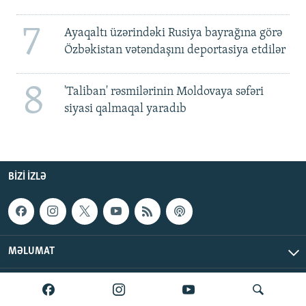
7
Ayaqaltı üzərindəki Rusiya bayrağına görə
Özbəkistan vətəndaşını deportasiya etdilər
8
'Taliban' rəsmilərinin Moldovaya səfəri
siyasi qalmaqal yaradıb
BIZI IZLƏ
MƏLUMAT
AzadlıqRadiosu © 2026 Inc. | Bütün hüquqlar qorunur