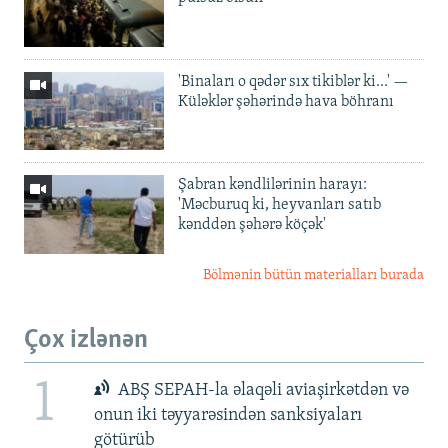
'Binaları o qədər sıx tikiblər ki...' —
Küləklər şəhərində hava böhranı
Şabran kəndlilərinin harayı:
'Məcburuq ki, heyvanları satıb
kənddən şəhərə köçək'
Bölmənin bütün materialları burada
Çox izlənən
1
ABŞ SEPAH-la əlaqəli aviaşirkətdən və
onun iki təyyarəsindən sanksiyaları
götürüb