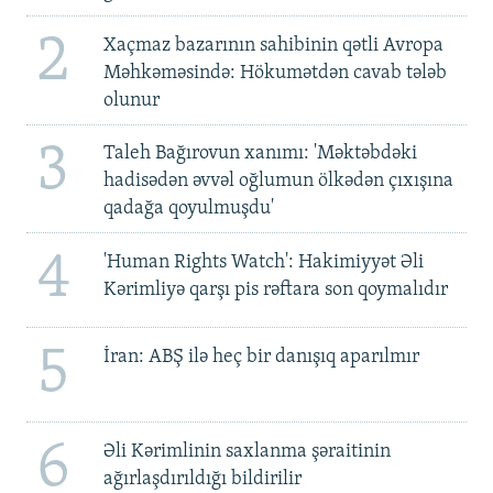
2
Xaçmaz bazarının sahibinin qətli Avropa
Məhkəməsində: Hökumətdən cavab tələb
olunur
3
Taleh Bağırovun xanımı: 'Məktəbdəki
hadisədən əvvəl oğlumun ölkədən çıxışına
qadağa qoyulmuşdu'
4
'Human Rights Watch': Hakimiyyət Əli
Kərimliyə qarşı pis rəftara son qoymalıdır
5
İran: ABŞ ilə heç bir danışıq aparılmır
6
Əli Kərimlinin saxlanma şəraitinin
ağırlaşdırıldığı bildirilir