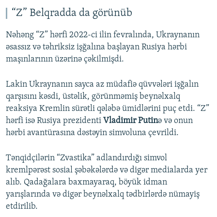
“Z” Belqradda da görünüb
Nəhəng “Z” hərfi 2022-ci ilin fevralında, Ukraynanın
əsassız və təhriksiz işğalına başlayan Rusiya hərbi
maşınlarının üzərinə çəkilmişdi.
Lakin Ukraynanın sayca az müdafiə qüvvələri işğalın
qarşısını kəsdi, üstəlik, görünməmiş beynəlxalq
reaksiya Kremlin sürətli qələbə ümidlərini puç etdi. “Z”
hərfi isə Rusiya prezidenti
Vladimir Putin
ə və onun
hərbi avantürasına dəstəyin simvoluna çevrildi.
Tənqidçilərin “Zvastika” adlandırdığı simvol
kremlpərəst sosial şəbəkələrdə və digər medialarda yer
alıb. Qadağalara baxmayaraq, böyük idman
yarışlarında və digər beynəlxalq tədbirlərdə nümayiş
etdirilib.