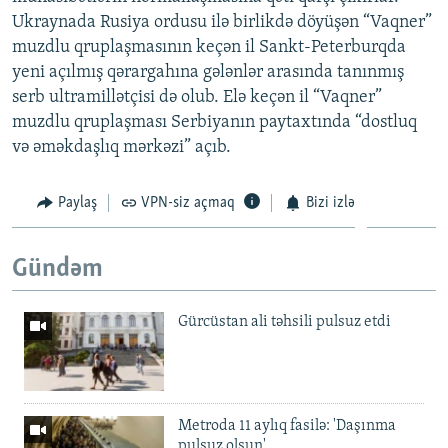
Ukraynada Rusiya ordusu ilə birlikdə döyüşən “Vaqner”
muzdlu qruplaşmasının keçən il Sankt-Peterburqda
yeni açılmış qərargahına gələnlər arasında tanınmış
serb ultramillətçisi də olub. Elə keçən il “Vaqner”
muzdlu qruplaşması Serbiyanın paytaxtında “dostluq
və əməkdaşlıq mərkəzi” açıb.
Paylaş
VPN-siz açmaq
Bizi izlə
Gündəm
Gürcüstan ali təhsili pulsuz etdi
Metroda 11 aylıq fasilə: 'Daşınma
pulsuz olsun'