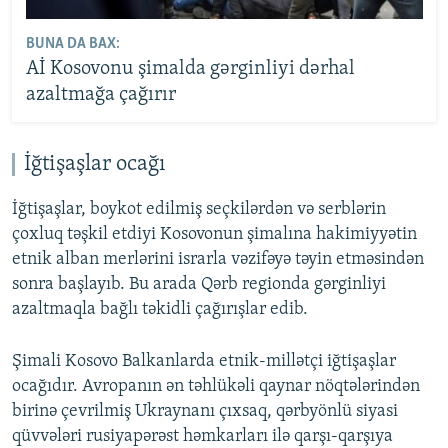
BUNA DA BAX:
Aİ Kosovonu şimalda gərginliyi dərhal
azaltmağa çağırır
İğtişaşlar ocağı
İğtişaşlar, boykot edilmiş seçkilərdən və serblərin
çoxluq təşkil etdiyi Kosovonun şimalına hakimiyyətin
etnik alban merlərini israrla vəzifəyə təyin etməsindən
sonra başlayıb. Bu arada Qərb regionda gərginliyi
azaltmaqla bağlı təkidli çağırışlar edib.
Şimali Kosovo Balkanlarda etnik-millətçi iğtişaşlar
ocağıdır. Avropanın ən təhlükəli qaynar nöqtələrindən
birinə çevrilmiş Ukraynanı çıxsaq, qərbyönlü siyasi
qüvvələri rusiyapərəst həmkarları ilə qarşı-qarşıya