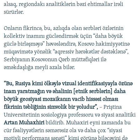
alsaq, regiondakı analitiklərin bəzi ehtimallar irəli
sürürlər.
Onların fikrincə, bu, azlıqda olan serbləri özlərinin
kollektiv inamını gücləndirmək üçün “daha böyük
güclə birləşməyə” həvəsləndirə, Kosovo hakimiyyətinə
müqavimətə yönəlik “aqressiv hərəkətlər dəstəklənə”,
Serbiyanın Kosovonun Qərb müttəfiqləri ilə
əməkdaşlığa meyli azala bilər.
“Bu, Rusiya kimi ölkəylə vizual identifikasiyayla özünə
inam yaratmağın və əhalinin [etnik serblərin] daha
böyük geosiyasi mozaikanın vacib hissəsi olması
fikrinin təbliğinin simvolik bir yoludur”,
– Priştina
Universitetinin sosiologiya professoru və siyasi analitiki
Artan Muhaxhiri
bildirib. Muhaxiri eyni zamanda bu
cür fəaliyyətlərin səmərəsiz ola və daha çox “siyasi
motivli performans sənəti” kimi görünə biləcəyini də