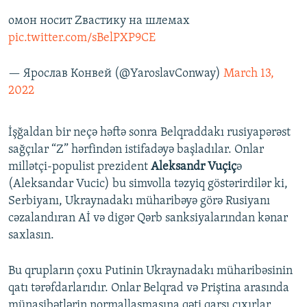
омон носит Zвастику на шлемах
pic.twitter.com/sBelPXP9CE
— Ярослав Конвей (@YaroslavConway)
March 13,
2022
İşğaldan bir neçə həftə sonra Belqraddakı rusiyapərəst
sağçılar “Z” hərfindən istifadəyə başladılar. Onlar
millətçi-populist prezident
Aleksandr Vuçiç
ə
(Aleksandar Vucic) bu simvolla təzyiq göstərirdilər ki,
Serbiyanı, Ukraynadakı müharibəyə görə Rusiyanı
cəzalandıran Aİ və digər Qərb sanksiyalarından kənar
saxlasın.
Bu qrupların çoxu Putinin Ukraynadakı müharibəsinin
qatı tərəfdarlarıdır. Onlar Belqrad və Priştina arasında
münasibətlərin normallaşmasına qəti qarşı çıxırlar.