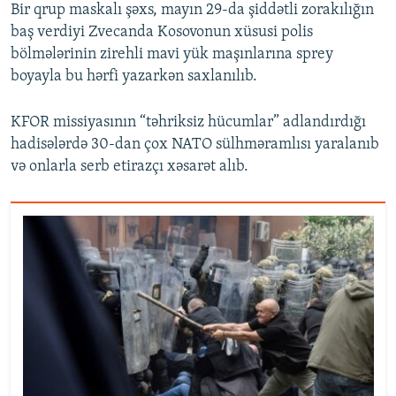
Bir qrup maskalı şəxs, mayın 29-da şiddətli zorakılığın
baş verdiyi Zvecanda Kosovonun xüsusi polis
bölmələrinin zirehli mavi yük maşınlarına sprey
boyayla bu hərfi yazarkən saxlanılıb.
KFOR missiyasının “təhriksiz hücumlar” adlandırdığı
hadisələrdə 30-dan çox NATO sülhməramlısı yaralanıb
və onlarla serb etirazçı xəsarət alıb.