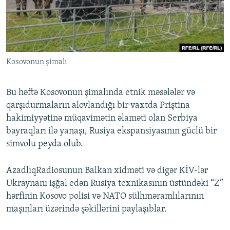
İNFOQRAFIKA
AZƏRBAYCAN ƏDƏBIYYATI KITABXANASI
MISSIYAMIZ
BIZI IZLƏ
KARIKATURA
İSLAM VƏ DEMOKRATIYA
PEŞƏ ETIKASI VƏ JURNALISTIKA STANDARTLARIMIZ
İZ - MƏDƏNIYYƏT PROQRAMI
MATERIALLARIMIZDAN ISTIFADƏ
Kosovonun şimalı
AZADLIQRADIOSU MOBIL TELEFONUNUZDA
RFE/RL-in bütün saytları
BIZIMLƏ ƏLAQƏ
Bu həftə Kosovonun şimalında etnik məsələlər və
XƏBƏR BÜLLETENLƏRIMIZ
qarşıdurmaların alovlandığı bir vaxtda Priştina
hakimiyyətinə müqavimətin əlaməti olan Serbiya
bayraqları ilə yanaşı, Rusiya ekspansiyasının güclü bir
simvolu peyda olub.
AzadlıqRadiosunun Balkan xidməti və digər KİV-lər
Ukraynanı işğal edən Rusiya texnikasının üstündəki “Z”
hərfinin Kosovo polisi və NATO sülhməramlılarının
maşınları üzərində şəkillərini paylaşıblar.