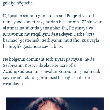
gəldiyi nöqtədir.
İğtişaşdan sonrakı günlərdə rəsmi Belqrad və serb
nümayəndələri etirazçılardan bəzilərinin “Z” simvoluna
əl atmasına sükutla yanaşıblar. Bu, Priştinaya və
Kosovonun müstəqilliyini dəstəkləyən Qərbə “orta
barmaq” göstərmək, Serbiyanın müttəfiqi Rusiyayla
həmrəylik göstəricisi sayıla bilər.
Nə bölgənin dominant serb siyasi partiyası, nə də
Serbiyanın Kosovo ilə əlaqələr üzrə ofisi,
AzadlıqRadiosunun simvolun Kosovonun şimalındakı
qaynar nöqtələrdə görünməsi ilə bağlı suallarını
cavablayıb.