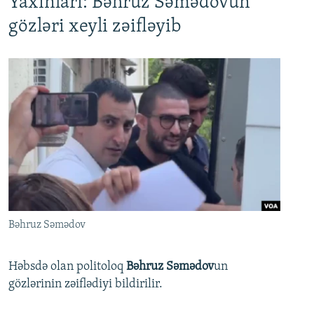
Yaxınları: Bəhruz Səmədovun
gözləri xeyli zəifləyib
Bəhruz Səmədov
Həbsdə olan politoloq
Bəhruz Səmədov
un
gözlərinin zəiflədiyi bildirilir.