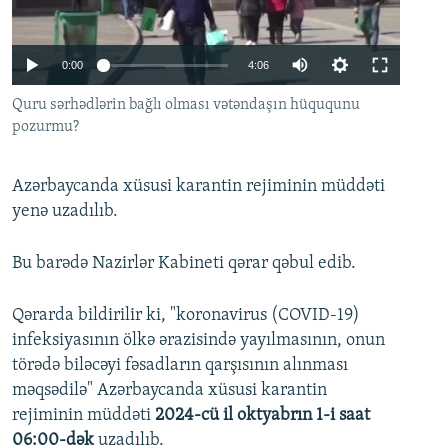
İNFOQRAFIKA
AZƏRBAYCAN ƏDƏBIYYATI KITABXANASI
MISSIYAMIZ
BIZI IZLƏ
KARIKATURA
İSLAM VƏ DEMOKRATIYA
PEŞƏ ETIKASI VƏ JURNALISTIKA STANDARTLARIMIZ
Auto
0:00
4:06
İZ - MƏDƏNIYYƏT PROQRAMI
MATERIALLARIMIZDAN ISTIFADƏ
240p
Quru sərhədlərin bağlı olması vətəndaşın hüququnu
AZADLIQRADIOSU MOBIL TELEFONUNUZDA
pozurmu?
RFE/RL-in bütün saytları
360p
BIZIMLƏ ƏLAQƏ
480p
Auto
240p
360p
480p
Azərbaycanda xüsusi karantin rejiminin müddəti
XƏBƏR BÜLLETENLƏRIMIZ
720p
yenə uzadılıb.
720p
1080p
1080p
Bu barədə Nazirlər Kabineti qərar qəbul edib.
Qərarda bildirilir ki, "koronavirus (COVID-19)
infeksiyasının ölkə ərazisində yayılmasının, onun
törədə biləcəyi fəsadların qarşısının alınması
məqsədilə" Azərbaycanda xüsusi karantin
rejiminin müddəti
2024-cü il oktyabrın 1-i saat
06:00-dək
uzadılıb.