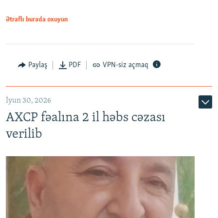
Ətraflı burada oxuyun
Paylaş
PDF
VPN-siz açmaq
İyun 30, 2026
AXCP fəalına 2 il həbs cəzası
verilib