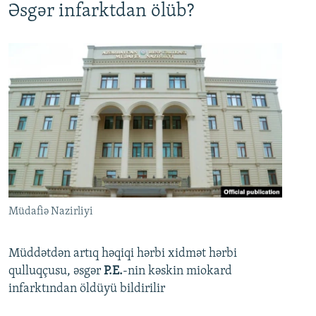
Əsgər infarktdan ölüb?
Müdafiə Nazirliyi
Müddətdən artıq həqiqi hərbi xidmət hərbi
qulluqçusu, əsgər
P.E.
-nin kəskin miokard
infarktından öldüyü bildirilir