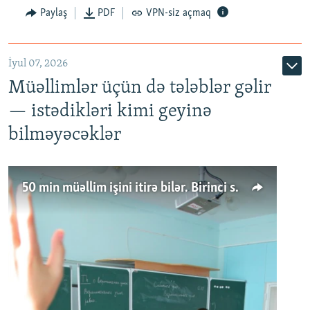
Paylaş
PDF
VPN-siz açmaq
İyul 07, 2026
Müəllimlər üçün də tələblər gəlir
— istədikləri kimi geyinə
bilməyəcəklər
50 min müəllim işini itirə bilər. Birinci sinfə gedənlər azalır