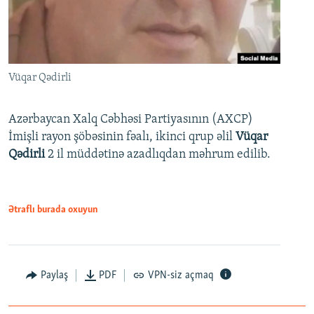
Vüqar Qədirli
Azərbaycan Xalq Cəbhəsi Partiyasının (AXCP)
İmişli rayon şöbəsinin fəalı, ikinci qrup əlil
Vüqar
Qədirli
2 il müddətinə azadlıqdan məhrum edilib.
Ətraflı burada oxuyun
Paylaş
PDF
VPN-siz açmaq