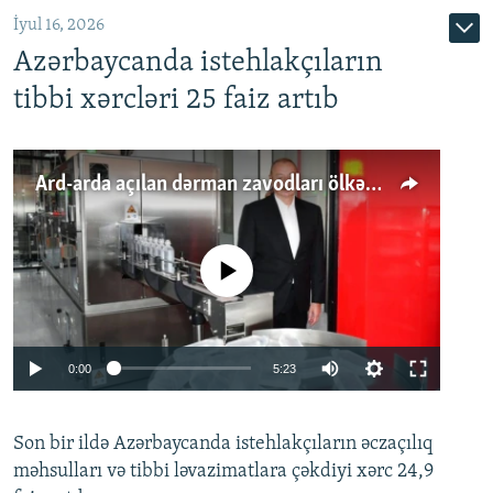
İyul 16, 2026
Azərbaycanda istehlakçıların
tibbi xərcləri 25 faiz artıb
Ard-arda açılan dərman zavodları ölkənin tələbatını ödəyirmi?
No media source currently available
Auto
0:00
5:23
240p
Son bir ildə Azərbaycanda istehlakçıların
360p
əczaçılıq
məhsulları və tibbi ləvazimatlara çəkdiyi xərc 24,9
480p
Auto
240p
360p
480p