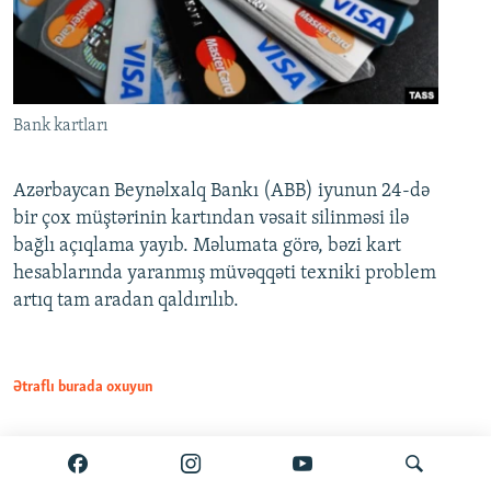
Bank kartları
Azərbaycan Beynəlxalq Bankı (ABB) iyunun 24-də
bir çox müştərinin kartından vəsait silinməsi ilə
bağlı açıqlama yayıb. Məlumata görə, bəzi kart
hesablarında yaranmış müvəqqəti texniki problem
artıq tam aradan qaldırılıb.
Ətraflı burada oxuyun
Paylaş
PDF
VPN-siz açmaq