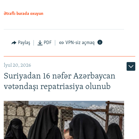
720p
1080p
Ətraflı burada oxuyun
Paylaş
PDF
VPN-siz açmaq
İyul 20, 2026
Auto
240p
360p
480p
Suriyadan 16 nəfər Azərbaycan
720p
1080p
vətəndaşı repatriasiya olunub