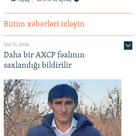
Paylaş
VPN-siz açmaq
Bütün xəbərləri izləyin
İyul 31, 2026
Daha bir AXCP fəalının
saxlandığı bildirilir