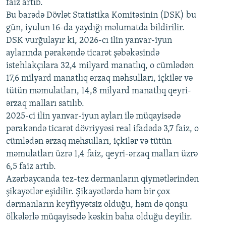
faiz artıb.
720p
Bu barədə Dövlət Statistika Komitəsinin (DSK) bu
720p
1080p
gün, iyulun 16-da yaydığı məlumatda bildirilir.
1080p
DSK vurğulayır ki, 2026-cı ilin yanvar-iyun
aylarında pərakəndə ticarət şəbəkəsində
istehlakçılara 32,4 milyard manatlıq, o cümlədən
17,6 milyard manatlıq ərzaq məhsulları, içkilər və
tütün məmulatları, 14,8 milyard manatlıq qeyri-
ərzaq malları satılıb.
2025-ci ilin yanvar-iyun ayları ilə müqayisədə
pərakəndə ticarət dövriyyəsi real ifadədə 3,7 faiz, o
cümlədən ərzaq məhsulları, içkilər və tütün
məmulatları üzrə 1,4 faiz, qeyri-ərzaq malları üzrə
6,5 faiz artıb.
Azərbaycanda tez-tez dərmanların qiymətlərindən
şikayətlər eşidilir. Şikayətlərdə həm bir çox
dərmanların keyfiyyətsiz olduğu, həm də qonşu
ölkələrlə müqayisədə kəskin baha olduğu deyilir.