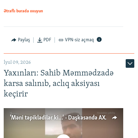
Ətraflı burada oxuyun
Paylaş
PDF
VPN-siz açmaq
İyul 09, 2026
Yaxınları: Sahib Məmmədzadə
karsa salınıb, aclıq aksiyası
keçirir
'Məni təpiklədilər ki...' - Daşkəsəndə AXCP fəalının yaxınları onun həbsinə etiraz edirlər