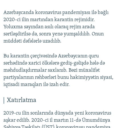
Azərbaycanda koronavirus pandemiyası ilə bağlı
2020-ci ilin martından karantin rejimidir.
Yoluxma sayından asılı olaraq rejim arada
sərtləşdirilsə də, sonra yenə yumşaldılıb. Onun
müddəti dəfələrlə uzadılıb.
Bu karantin çərçivəsində Azərbaycanın quru
sərhədində xarici ölkələrə gediş-gəlişdə hələ də
məhdudlaşdırmalar saxlanıb. Bəzi müxalifət
partiyalarının rəhbərləri bunu hakimiyyətin siyasi,
iqtisadi maraqları ilə izah edir.
Xatırlatma
2019-cu ilin sonlarında dünyada yeni koronavirus
aşkar edilib. 2020-ci il martın 11-də Ümumdünya
Səhiyyə Təşkilatı (ÜST) koronavirusu pandemiya