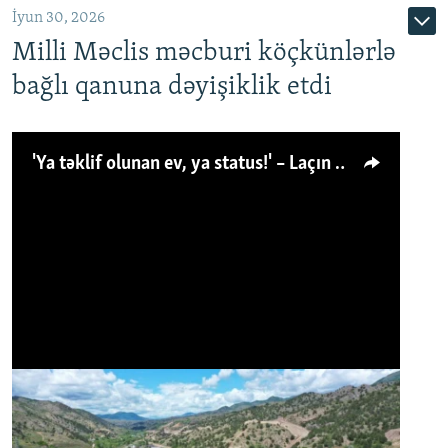
İyun 30, 2026
Milli Məclis məcburi köçkünlərlə
bağlı qanuna dəyişiklik etdi
'Ya təklif olunan ev, ya status!' – Laçın köçkünü: 'Laçından başqa heç hara!'