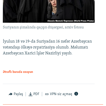
Suriyanın şimalında qaçqın düşərgəsi, arxiv fotosu
İyulun 18 və 19-da Suriyadan 16 nəfər Azərbaycan
vətəndaşı ölkəyə repatriasiya olunub. Məlumatı
Azərbaycan Xarici İşlər Nazirliyi yayıb.
Ətraflı burada oxuyun
Paylaş
PDF
VPN-siz açmaq