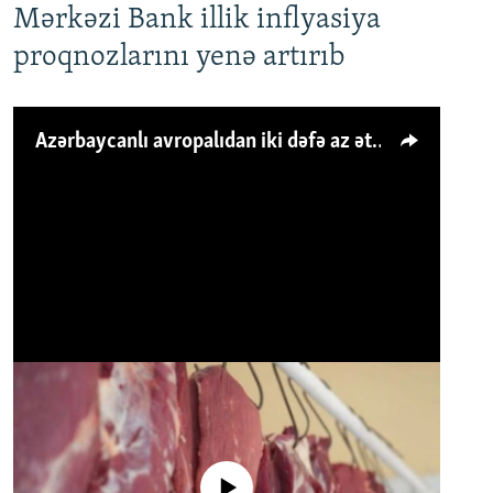
Mərkəzi Bank illik inflyasiya
proqnozlarını yenə artırıb
Azərbaycanlı avropalıdan iki dəfə az ət yeyir, amma... 'Qiymət artımı qaçılmazdır'
No media source currently available