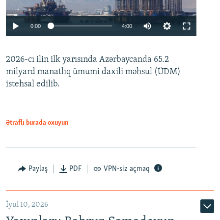
Auto
0:00
4:00
240p
2026-cı ilin ilk yarısında Azərbaycanda 65.2
360p
milyard manatlıq ümumi daxili məhsul (ÜDM)
480p
Auto
240p
360p
480p
istehsal edilib.
720p
720p
1080p
1080p
Ətraflı burada oxuyun
Paylaş
PDF
VPN-siz açmaq
İyul 10, 2026