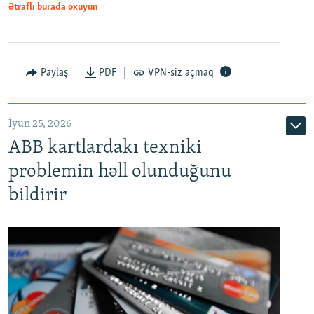
Ətraflı burada oxuyun
Auto
240p
360p
480p
Paylaş
PDF
VPN-siz açmaq
720p
1080p
İyun 25, 2026
ABB kartlardakı texniki
problemin həll olunduğunu
bildirir