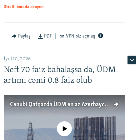
Ətraflı burada oxuyun
Paylaş
PDF
VPN-siz açmaq
İyul 10, 2026
Neft 70 faiz bahalaşsa da, ÜDM
artımı cəmi 0.8 faiz olub
Cənubi Qafqazda ÜDM ən az Azərbaycanda artır: Qonşuları niyə Bakını qabaqlaya bilir?
No media source currently available