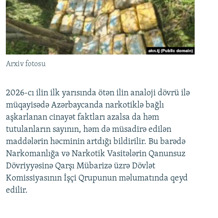
Arxiv fotosu
2026-cı ilin ilk yarısında ötən ilin analoji dövrü ilə
müqayisədə Azərbaycanda narkotiklə bağlı
aşkarlanan cinayət faktları azalsa da həm
tutulanların sayının, həm də müsadirə edilən
maddələrin həcminin artdığı bildirilir. Bu barədə
Narkomanlığa və Narkotik Vasitələrin Qanunsuz
Dövriyyəsinə Qarşı Mübarizə üzrə Dövlət
Komissiyasının İşçi Qrupunun məlumatında qeyd
edilir.