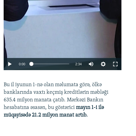
Auto
0:00
2:34
240p
Bu il iyunun 1-nə olan məlumata görə, ölkə
360p
banklarında vaxtı keçmiş kreditlərin məbləği
480p
635.4 milyon manata çatıb. Mərkəzi Bankın
720p
hesabatına əsasən, bu göstərici
mayın 1-i ilə
müqayisədə 21.2 milyon manat artıb.
1080p