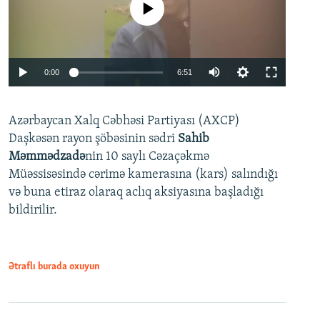
No media source currently available
Auto
0:00
6:51
240p
Azərbaycan Xalq Cəbhəsi Partiyası (AXCP)
360p
Daşkəsən rayon şöbəsinin sədri
Sahib
480p
Auto
240p
360p
480p
Məmmədzadə
nin 10 saylı Cəzaçəkmə
720p
Müəssisəsində cərimə kamerasına (kars) salındığı
720p
1080p
və buna etiraz olaraq aclıq aksiyasına başladığı
1080p
bildirilir.
Ətraflı burada oxuyun