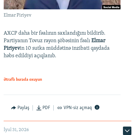
Elmar Piriyev
AXCP daha bir fəalının saxlandığını bildirib.
Partiyanın Tovuz rayon şöbəsinin fəalı
Elmar
Piriyev
in 10 sutka müddətinə inzibati qaydada
həbs edildiyi açıqlanıb.
Ətraflı burada oxuyun
Paylaş
PDF
VPN-siz açmaq
İyul 31, 2026