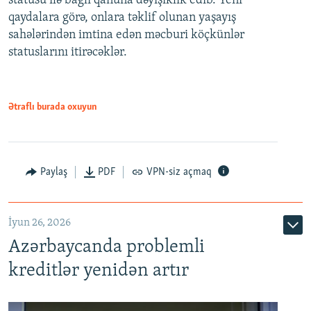
statusu ilə bağlı qanuna dəyişiklik edib. Yeni
480p
qaydalara görə, onlara təklif olunan yaşayış
720p
sahələrindən imtina edən məcburi köçkünlər
statuslarını itirəcəklər.
1080p
Ətraflı burada oxuyun
Auto
240p
360p
480p
Paylaş
PDF
VPN-siz açmaq
720p
1080p
İyun 26, 2026
Azərbaycanda problemli
kreditlər yenidən artır