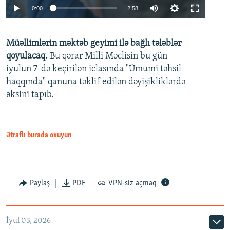
Auto
0:00
2:58
240p
Müəllimlərin məktəb geyimi ilə bağlı tələblər
360p
qoyulacaq.
Bu qərar Milli Məclisin bu gün —
480p
iyulun 7-də keçirilən iclasında "Ümumi təhsil
720p
haqqında" qanuna təklif edilən dəyişikliklərdə
əksini tapıb.
1080p
Ətraflı burada oxuyun
Auto
240p
360p
480p
Paylaş
PDF
VPN-siz açmaq
720p
1080p
İyul 03, 2026