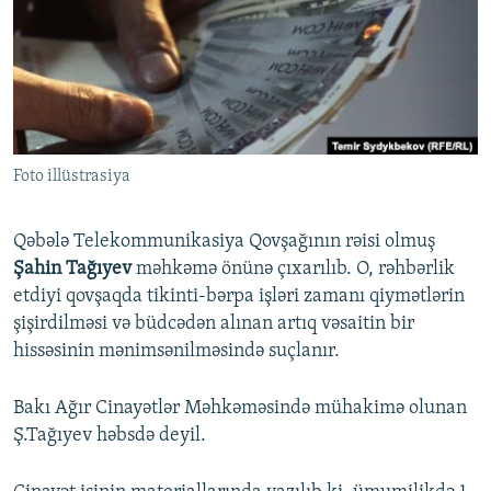
İNFOQRAFIKA
AZƏRBAYCAN ƏDƏBIYYATI KITABXANASI
MISSIYAMIZ
BIZI IZLƏ
KARIKATURA
İSLAM VƏ DEMOKRATIYA
PEŞƏ ETIKASI VƏ JURNALISTIKA STANDARTLARIMIZ
İZ - MƏDƏNIYYƏT PROQRAMI
MATERIALLARIMIZDAN ISTIFADƏ
AZADLIQRADIOSU MOBIL TELEFONUNUZDA
RFE/RL-in bütün saytları
Foto illüstrasiya
BIZIMLƏ ƏLAQƏ
XƏBƏR BÜLLETENLƏRIMIZ
Qəbələ Telekommunikasiya Qovşağının rəisi olmuş
Şahin Tağıyev
məhkəmə önünə çıxarılıb. O, rəhbərlik
etdiyi qovşaqda tikinti-bərpa işləri zamanı qiymətlərin
şişirdilməsi və büdcədən alınan artıq vəsaitin bir
hissəsinin mənimsənilməsində suçlanır.
Bakı Ağır Cinayətlər Məhkəməsində mühakimə olunan
Ş.Tağıyev həbsdə deyil.