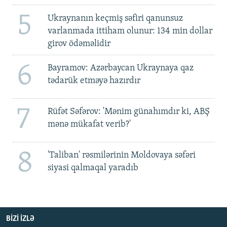
5
Ukraynanın keçmiş səfiri qanunsuz
varlanmada ittiham olunur: 134 min dollar
girov ödəməlidir
6
Bayramov: Azərbaycan Ukraynaya qaz
tədarük etməyə hazırdır
7
Rüfət Səfərov: 'Mənim günahımdır ki, ABŞ
mənə mükafat verib?'
8
'Taliban' rəsmilərinin Moldovaya səfəri
siyasi qalmaqal yaradıb
BIZI IZLƏ