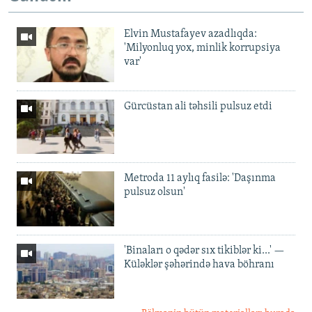
Elvin Mustafayev azadlıqda:
'Milyonluq yox, minlik korrupsiya
var'
Gürcüstan ali təhsili pulsuz etdi
Metroda 11 aylıq fasilə: 'Daşınma
pulsuz olsun'
'Binaları o qədər sıx tikiblər ki...' —
Küləklər şəhərində hava böhranı