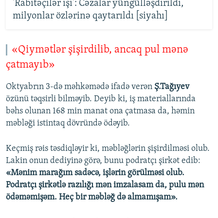
'Rabitəçilər işi': Cəzalar yüngülləşdirildi,
milyonlar özlərinə qaytarıldı [siyahı]
«Qiymətlər şişirdilib, ancaq pul mənə
çatmayıb»
Oktyabrın 3-də məhkəmədə ifadə verən
Ş.Tağıyev
özünü təqsirli bilməyib. Deyib ki, iş materiallarında
bəhs olunan 168 min manat ona çatmasa da, həmin
məbləği istintaq dövründə ödəyib.
Keçmiş rəis təsdiqləyir ki, məbləğlərin şişirdilməsi olub.
Lakin onun dediyinə görə, bunu podratçı şirkət edib:
«Mənim marağım sadəcə, işlərin görülməsi olub.
Podratçı şirkətlə razılığı mən imzalasam da, pulu mən
ödəməmişəm. Heç bir məbləğ də almamışam».