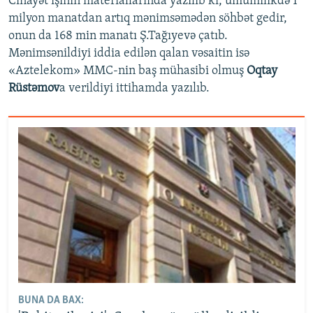
Cinayət işinin materiallarında yazılıb ki, ümumilikdə 1
milyon manatdan artıq mənimsəmədən söhbət gedir,
onun da 168 min manatı Ş.Tağıyevə çatıb.
Mənimsənildiyi iddia edilən qalan vəsaitin isə
«Aztelekom» MMC-nin baş mühasibi olmuş
Oqtay
Rüstəmov
a verildiyi ittihamda yazılıb.
BUNA DA BAX: