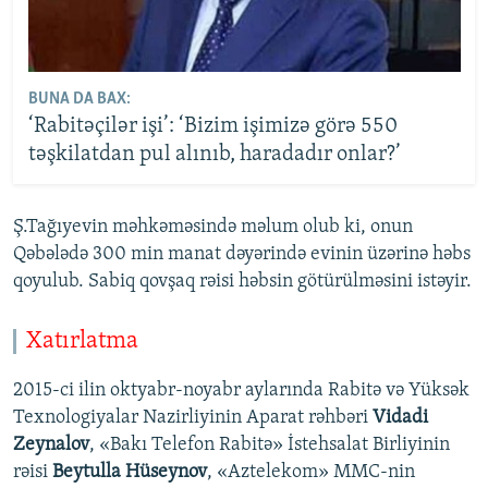
BUNA DA BAX:
‘Rabitəçilər işi’: ‘Bizim işimizə görə 550
təşkilatdan pul alınıb, haradadır onlar?’
Ş.Tağıyevin məhkəməsində məlum olub ki, onun
Qəbələdə 300 min manat dəyərində evinin üzərinə həbs
qoyulub. Sabiq qovşaq rəisi həbsin götürülməsini istəyir.
Xatırlatma
2015-ci ilin oktyabr-noyabr aylarında Rabitə və Yüksək
Texnologiyalar Nazirliyinin Aparat rəhbəri
Vidadi
Zeynalov
, «Bakı Telefon Rabitə» İstehsalat Birliyinin
rəisi
Beytulla Hüseynov
, «Aztelekom» MMC-nin