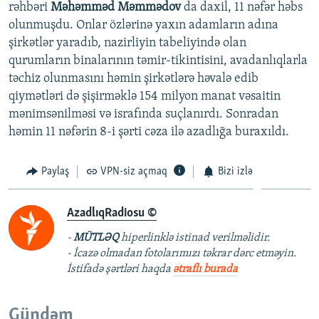
rəhbəri
Məhəmməd Məmmədov
da daxil, 11 nəfər həbs
olunmuşdu. Onlar özlərinə yaxın adamların adına
şirkətlər yaradıb, nazirliyin tabeliyində olan
qurumların binalarının təmir-tikintisini, avadanlıqlarla
təchiz olunmasını həmin şirkətlərə həvalə edib
qiymətləri də şişirməklə 154 milyon manat vəsaitin
mənimsənilməsi və israfında suçlanırdı. Sonradan
həmin 11 nəfərin 8-i şərti cəza ilə azadlığa buraxıldı.
Paylaş
VPN-siz açmaq
Bizi izlə
AzadlıqRadiosu ©
-
MÜTLƏQ
hiperlinklə istinad verilməlidir.
- İcazə olmadan fotolarımızı təkrar dərc etməyin.
İstifadə şərtləri haqda
ətraflı burada
Gündəm