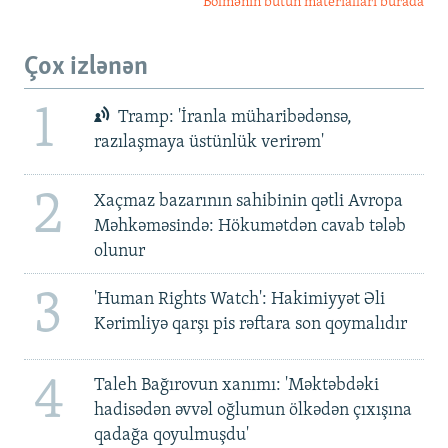
Bölmənin bütün materialları burada
Çox izlənən
1
Tramp: 'İranla müharibədənsə,
razılaşmaya üstünlük verirəm'
2
Xaçmaz bazarının sahibinin qətli Avropa
Məhkəməsində: Hökumətdən cavab tələb
olunur
3
'Human Rights Watch': Hakimiyyət Əli
Kərimliyə qarşı pis rəftara son qoymalıdır
4
Taleh Bağırovun xanımı: 'Məktəbdəki
hadisədən əvvəl oğlumun ölkədən çıxışına
qadağa qoyulmuşdu'