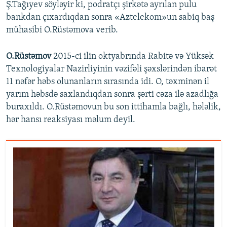
Ş.Tağıyev söyləyir ki, podratçı şirkətə ayrılan pulu
bankdan çıxardıqdan sonra «Aztelekom»un sabiq baş
mühasibi O.Rüstəmova verib.
O.Rüstəmov
2015-ci ilin oktyabrında Rabitə və Yüksək
Texnologiyalar Nazirliyinin vəzifəli şəxslərindən ibarət
11 nəfər həbs olunanların sırasında idi. O, təxminən il
yarım həbsdə saxlandıqdan sonra şərti cəza ilə azadlığa
buraxıldı. O.Rüstəmovun bu son ittihamla bağlı, hələlik,
hər hansı reaksiyası məlum deyil.