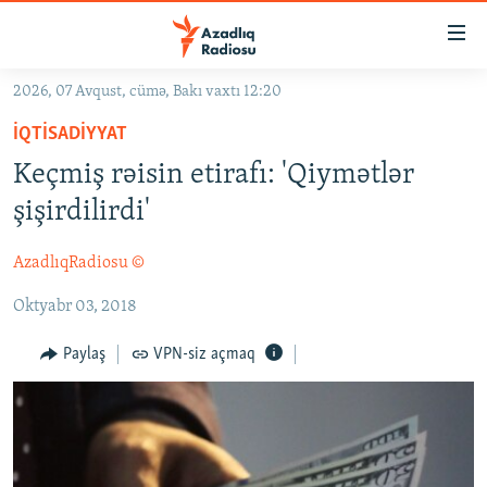
Keçid
linkləri
Əsas
2026, 07 Avqust, cümə, Bakı vaxtı 12:20
məzmuna
GÜNDƏM
İQTISADIYYAT
qayıt
#İZAHLA
Əsas
Keçmiş rəisin etirafı: 'Qiymətlər
KORRUPSIOMETR
naviqasiyaya
şişirdilirdi'
qayıt
#ƏSLINDƏ
Axtarışa
AzadlıqRadiosu ©
FƏRQƏ BAX
keç
Oktyabr 03, 2018
QANUNI DOĞRU
ARAŞDIRMA
Paylaş
VPN-siz açmaq
MULTIMEDIA
RADIO ARXIV
VIDEO
HAQQIMIZDA
FOTOQALEREYA
OXU ZALI