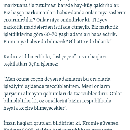
marixuana ilə tutulması barədə hay-küy qaldırlıblar.
Biz başqa narkomanları həbs edəndə onlar niyə səslərini
çıxarmırdılar? Onlar niyə əmindirlər ki, Titiyev
narkotik maddələrdən istifadə etməyib. Biz narkotik
işlətdiklərinə görə 60-70 yaşlı adamları həbs edirik.
Bunu niyə həbs edə bilmərik? Əlbəttə edə bilərik”.
Kadırov iddia edib ki, “əsl çeçen” insan haqları
təşkilatları üçün işləməz:
"Mən özünə çeçen deyən adamların bu qruplarla
işlədiyini eşidəndə təəccüblənirəm. Məni onların
qarşısını almayan qohumları da təəccübləndirir. Onlar
bilməlidirlər ki, öz əməllərini bizim respublikada
həyata keçirə bilməyəcəklər”.
İnsan haqları qrupları bildirirlər ki, Kremlə güvənən