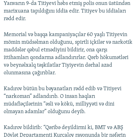
Yanvarın 9-da Titiyevi həbs etmiş polis onun üstündən
marixuana tapıldığını iddia edir. Titiyev bu iddiaları
rədd edir.
Memorial və başqa kampaniyaçılar 60 yaşlı Titiyevin
mömin müdsəlman olduğunu, spirtli içkilər və narkotik
maddələr qəbul etmədiyini bildirir, ona qarşı
ittihamları qondarma adlandırırlar. Qərb hökumətləri
və beynəlxalq təşkilatlar Tiyiyevin dərhal azad
olunmasına çağırıblar.
Kadırov bütün bu bəyanatları rədd edib və Titiyevi
“narkoman” adlandırıb. O insan haqları
müdafiəçilərinin “əsli və kökü, milliyyəti və dini
olmayan adamlar” olduğunu deyib.
Kadırov bildirib: “Qəribə deyildirmi ki, BMT və ABŞ
Dövlət Departamenti Kurçaloy rayonunda bir nəfərin