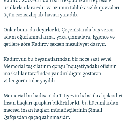
Kadırov 2007-ci ildən bəri respublikanı repressiv
üsullarla idarə edir və özünün təhlükəsizlik qüvvələri
üçün cəzasızlıq ab-havası yaradıb.
Onlar bunu da deyirlər ki, Çeçenistanda baş verən
adam oğurlanmalarına, yoxa çıxmalara, işgəncə və
qətllərə görə Kadırov şəxsən məsuliyyət daşıyır.
Kadırovun bu bəyanatlarından bir neçə saat əvvəl
Memorial təşkilatının qonşu İnquşetiyadakı ofisinin
maskalılar tərəfindən yandırıldığını göstərən
videogörüntülər yayılıb.
Memorial bu hadisəni də Titiyevin həbsi ilə əlqələndirir.
İnsan haqları qrupları bildirirlər ki, bu hücumlardan
məqsəd insan haqları müdafiəçilərinin Şimali
Qafqazdan qaçaq salınmasıdır.