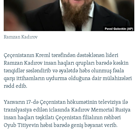
İNFOQRAFIKA
AZƏRBAYCAN ƏDƏBIYYATI KITABXANASI
MISSIYAMIZ
BIZI IZLƏ
KARIKATURA
İSLAM VƏ DEMOKRATIYA
PEŞƏ ETIKASI VƏ JURNALISTIKA STANDARTLARIMIZ
İZ - MƏDƏNIYYƏT PROQRAMI
MATERIALLARIMIZDAN ISTIFADƏ
Ramzan Kadırov
AZADLIQRADIOSU MOBIL TELEFONUNUZDA
RFE/RL-in bütün saytları
BIZIMLƏ ƏLAQƏ
Çeçenistanın Kreml tərəfindən dəstəklənən lideri
XƏBƏR BÜLLETENLƏRIMIZ
Ramzan Kadırov insan haqları qrupları barədə kəskin
tənqidlər səsləndirib və əyalətdə həbs olunmuş fəala
qarşı ittihamların uydurma olduğuna dair mülahizələri
rədd edib.
Yanvarın 17-də Çeçenistan hökumətinin televiziya ilə
translyasiya edilən iclasında Kadırov Memorial Rusiya
insan haqları təşkilatı Çeçenistan filialının rəhbəri
Oyub Titiyevin həbsi barədə geniş bəyanat verib.