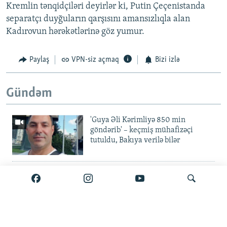
Kremlin tənqidçiləri deyirlər ki, Putin Çeçenistanda
separatçı duyğuların qarşısını amansızlıqla alan
Kadırovun hərəkətlərinə göz yumur.
Paylaş
VPN-siz açmaq
Bizi izlə
Gündəm
'Guya Əli Kərimliyə 850 min
göndərib' – keçmiş mühafizəçi
tutuldu, Bakıya verilə bilər
Elvin Mustafayev azadlıqda:
'Milyonluq yox, minlik korrupsiya
var'
Gürcüstan ali təhsili pulsuz etdi