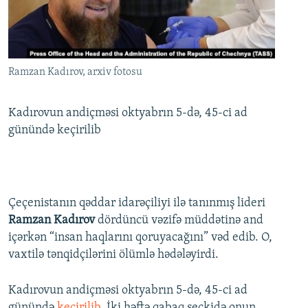
İNFOQRAFIKA
AZƏRBAYCAN ƏDƏBIYYATI KITABXANASI
MISSIYAMIZ
BIZI IZLƏ
KARIKATURA
İSLAM VƏ DEMOKRATIYA
PEŞƏ ETIKASI VƏ JURNALISTIKA STANDARTLARIMIZ
İZ - MƏDƏNIYYƏT PROQRAMI
MATERIALLARIMIZDAN ISTIFADƏ
Ramzan Kadırov, arxiv fotosu
AZADLIQRADIOSU MOBIL TELEFONUNUZDA
RFE/RL-in bütün saytları
BIZIMLƏ ƏLAQƏ
Kadırovun andiçməsi oktyabrın 5-də, 45-ci ad
günündə keçirilib
XƏBƏR BÜLLETENLƏRIMIZ
Çeçenistanın qəddar idarəçiliyi ilə tanınmış lideri
Ramzan Kadırov
dördüncü vəzifə müddətinə and
içərkən “insan haqlarını qoruyacağını” vəd edib. O,
vaxtilə tənqidçilərini ölümlə hədələyirdi.
Kadırovun andiçməsi oktyabrın 5-də, 45-ci ad
günündə
keçirilib
. İki həftə qabaq seçkidə onun