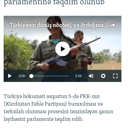
parlamentinə təqdim olunub
Türkiyənin dönüş nöqtəsi, ya Ərdoğana üçüncü şans: PKK ilə qəfil barışıq nə deməkdir?
No media source currently available
Auto
0:00
5:56
240p
Türkiyə hökuməti avqustun 5-də PKK-nın
360p
(Kürdüstan Fəhlə Partiyası) buraxılması və
480p
Auto
240p
360p
480p
tərksilah olunması prosesini tənzimləyən qanun
720p
layihəsini parlamentə təqdim edib.
720p
1080p
1080p