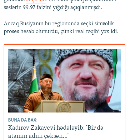
səslərin 99.97 faizini yığdığı açıqlanmışdı.
Ancaq Rusiyanın bu regionunda seçki simvolik
proses hesab olunurdu, çünki real rəqibi yox idi.
BUNA DA BAX:
Kadırov Zakayevi hədələyib: ‘Bir də
atamın adını çəksən...’