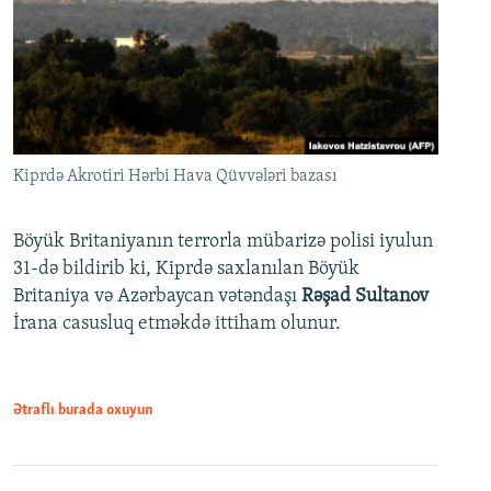
Kiprdə Akrotiri Hərbi Hava Qüvvələri bazası
Böyük Britaniyanın terrorla mübarizə polisi iyulun
31-də bildirib ki, Kiprdə saxlanılan Böyük
Britaniya və Azərbaycan vətəndaşı
Rəşad Sultanov
İrana casusluq etməkdə ittiham olunur.
Ətraflı burada oxuyun