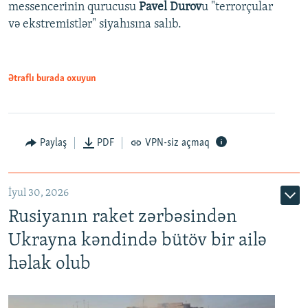
messencerinin qurucusu
Pavel Durov
u "terrorçular
və ekstremistlər" siyahısına salıb.
Ətraflı burada oxuyun
Paylaş
PDF
VPN-siz açmaq
İyul 30, 2026
Rusiyanın raket zərbəsindən
Ukrayna kəndində bütöv bir ailə
həlak olub