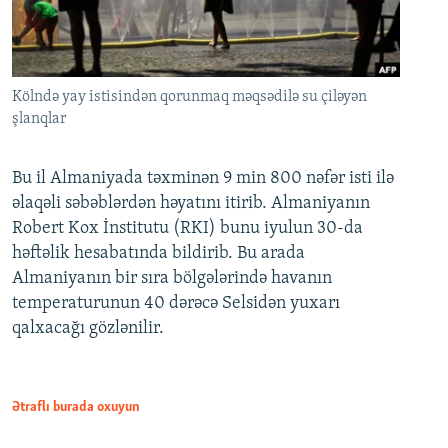
Kölndə yay istisindən qorunmaq məqsədilə su çiləyən
şlanqlar
Bu il Almaniyada təxminən 9 min 800 nəfər isti ilə
əlaqəli səbəblərdən həyatını itirib. Almaniyanın
Robert Kox İnstitutu (RKI) bunu iyulun 30-da
həftəlik hesabatında bildirib. Bu arada
Almaniyanın bir sıra bölgələrində havanın
temperaturunun 40 dərəcə Selsidən yuxarı
qalxacağı gözlənilir.
Ətraflı burada oxuyun