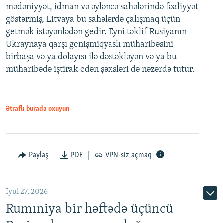
mədəniyyət, idman və əyləncə sahələrində fəaliyyət
göstərmiş, Litvaya bu sahələrdə çalışmaq üçün
getmək istəyənlədən gedir. Eyni təklif Rusiyanın
Ukraynaya qarşı genişmiqyaslı müharibəsini
birbaşa və ya dolayısı ilə dəstəkləyən və ya bu
müharibədə iştirak edən şəxsləri də nəzərdə tutur.
Ətraflı burada oxuyun
Paylaş
PDF
VPN-siz açmaq
İyul 27, 2026
Rumıniya bir həftədə üçüncü