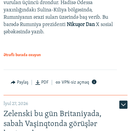
vurulan üçüncü drondur. Hadisə Odessa
yaxınlığındakı Sulina-Kiliya bölgəsində,
Rumıniyanın ərazi suları üzərində baş verib. Bu
barədə Rumıniya prezidenti
Nikuşor Dan
X sosial
şəbəkəsində yazıb.
Ətraflı burada oxuyun
Paylaş
PDF
VPN-siz açmaq
İyul 27, 2026
Zelenski bu gün Britaniyada,
sabah Vaşinqtonda görüşlər