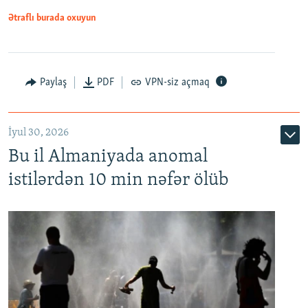
Ətraflı burada oxuyun
Paylaş
PDF
VPN-siz açmaq
İyul 30, 2026
Bu il Almaniyada anomal
istilərdən 10 min nəfər ölüb