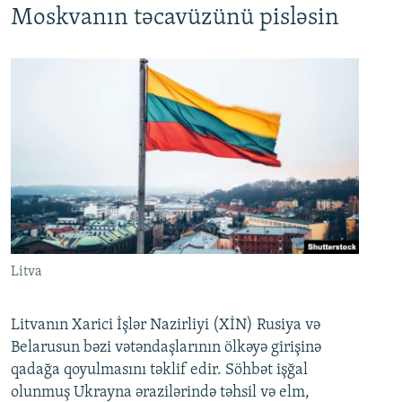
Moskvanın təcavüzünü pisləsin
Litva
Litvanın Xarici İşlər Nazirliyi (XİN) Rusiya və
Belarusun bəzi vətəndaşlarının ölkəyə girişinə
qadağa qoyulmasını təklif edir. Söhbət işğal
olunmuş Ukrayna ərazilərində təhsil və elm,