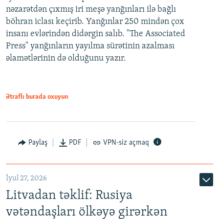
nəzarətdən çıxmış iri meşə yanğınları ilə bağlı
böhran iclası keçirib. Yanğınlar 250 mindən çox
insanı evlərindən didərgin salıb. "The Associated
Press" yanğınların yayılma sürətinin azalması
əlamətlərinin də olduğunu yazır.
Ətraflı burada oxuyun
Paylaş
PDF
VPN-siz açmaq
İyul 27, 2026
Litvadan təklif: Rusiya
vətəndaşları ölkəyə girərkən