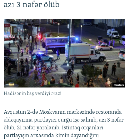
azı 3 nəfər ölüb
Hadisənin baş verdiyi ərazi
Avqustun 2-də Moskvanın mərkəzində restoranda
əldəqayırma partlayıcı qurğu işə salınıb, azı 3 nəfər
ölüb, 21 nəfər yaralanıb. İstintaq orqanları
partlayışın arxasında kimin dayandığını