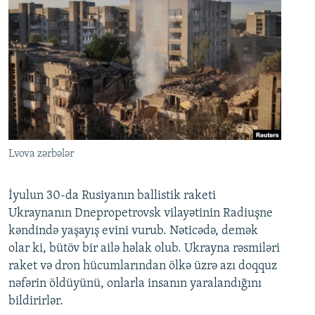
Lvova zərbələr
İyulun 30-da Rusiyanın ballistik raketi
Ukraynanın Dnepropetrovsk vilayətinin Radiuşne
kəndində yaşayış evini vurub. Nəticədə, demək
olar ki, bütöv bir ailə həlak olub. Ukrayna rəsmiləri
raket və dron hücumlarından ölkə üzrə azı doqquz
nəfərin öldüyünü, onlarla insanın yaralandığını
bildirirlər.