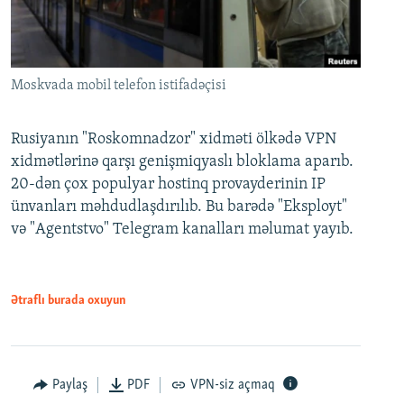
Moskvada mobil telefon istifadəçisi
Rusiyanın "Roskomnadzor" xidməti ölkədə VPN
xidmətlərinə qarşı genişmiqyaslı bloklama aparıb.
20-dən çox populyar hostinq provayderinin IP
ünvanları məhdudlaşdırılıb. Bu barədə "Eksployt"
və "Agentstvo" Telegram kanalları məlumat yayıb.
Ətraflı burada oxuyun
Paylaş
PDF
VPN-siz açmaq