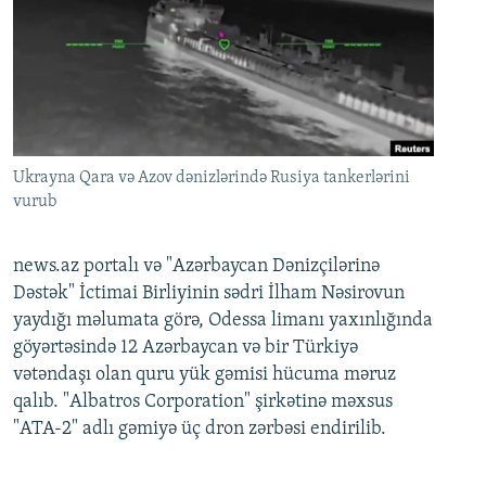
Ukrayna Qara və Azov dənizlərində Rusiya tankerlərini
vurub
news.az portalı və "Azərbaycan Dənizçilərinə
Dəstək" İctimai Birliyinin sədri İlham Nəsirovun
yaydığı məlumata görə, Odessa limanı yaxınlığında
göyərtəsində 12 Azərbaycan və bir Türkiyə
vətəndaşı olan quru yük gəmisi hücuma məruz
qalıb. "Albatros Corporation" şirkətinə məxsus
"ATA-2" adlı gəmiyə üç dron zərbəsi endirilib.