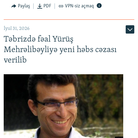
Paylaş
PDF
VPN-siz açmaq
İyul 31, 2026
Təbrizdə fəal Yürüş
Mehrəlibəyliyə yeni həbs cəzası
verilib