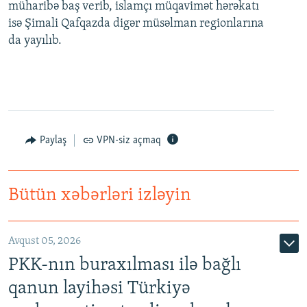
müharibə baş verib, islamçı müqavimət hərəkatı
isə Şimali Qafqazda digər müsəlman regionlarına
da yayılıb.
Paylaş
VPN-siz açmaq
Bütün xəbərləri izləyin
Avqust 05, 2026
PKK-nın buraxılması ilə bağlı
qanun layihəsi Türkiyə