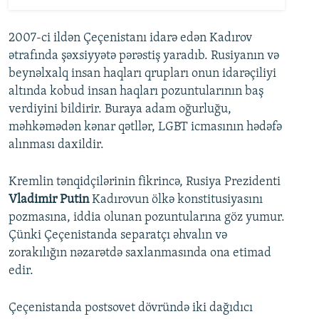
2007-ci ildən Çeçenistanı idarə edən Kadırov
ətrafında şəxsiyyətə pərəstiş yaradıb. Rusiyanın və
beynəlxalq insan haqları qrupları onun idarəçiliyi
altında kobud insan haqları pozuntularının baş
verdiyini bildirir. Buraya adam oğurluğu,
məhkəmədən kənar qətllər, LGBT icmasının hədəfə
alınması daxildir.
Kremlin tənqidçilərinin fikrincə, Rusiya Prezidenti
Vladimir Putin
Kadırovun ölkə konstitusiyasını
pozmasına, iddia olunan pozuntularına göz yumur.
Çünki Çeçenistanda separatçı əhvalın və
zorakılığın nəzarətdə saxlanmasında ona etimad
edir.
Çeçenistanda postsovet dövründə iki dağıdıcı