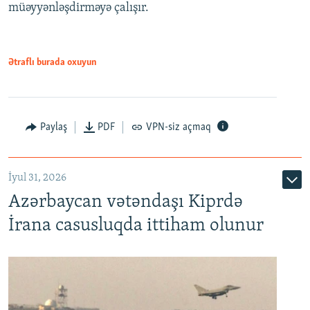
müəyyənləşdirməyə çalışır.
Ətraflı burada oxuyun
Paylaş
PDF
VPN-siz açmaq
İyul 31, 2026
Azərbaycan vətəndaşı Kiprdə
İrana casusluqda ittiham olunur