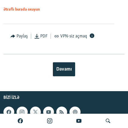
Ətraflı burada oxuyun
Paylaş
PDF
VPN-siz açmaq
Davamı
BIZI IZLƏ