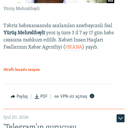
Yürüş Mehrəlibəyli
Təbriz həbsxanasında saxlanılan azərbaycanlı fəal
Yürüş Mehrəlibəyli
yeni iş üzrə 3 il 7 ay 17 gün həbs
cəzasına məhkum edilib. Xəbəri İnsan Haqları
Fəallarının Xəbər Agentliyi (
HRANA
) yayıb.
Ətraflı burada oxuyun
Paylaş
PDF
VPN-siz açmaq
İyul 30, 2026
'Telegram'ın qurucusu