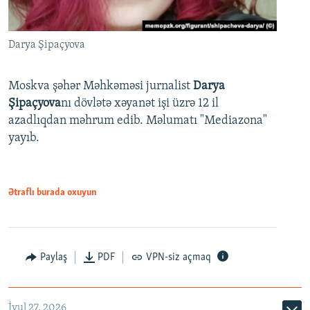
Darya Şipaçyova
Moskva şəhər Məhkəməsi jurnalist
Darya
Şipaçyova
nı dövlətə xəyanət işi üzrə 12 il
azadlıqdan məhrum edib. Məlumatı "Mediazona"
yayıb.
Ətraflı burada oxuyun
Paylaş
PDF
VPN-siz açmaq
İyul 27, 2026