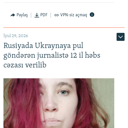
Paylaş
PDF
VPN-siz açmaq
İyul 29, 2026
Rusiyada Ukraynaya pul
göndərən jurnalistə 12 il həbs
cəzası verilib