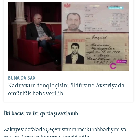
BUNA DA BAX:
Kadırovun tənqidçisini öldürənə Avstriyada
ömürlük həbs verilib
İki bacısı və iki qardaşı saxlanıb
Zakayev dəfələrlə Çeçenistanın indiki rəhbərliyini və