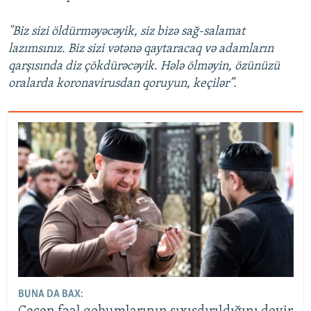
"Biz sizi öldürməyəcəyik, siz bizə sağ-salamat
lazımsınız. Biz sizi vətənə qaytaracaq və adamların
qarşısında diz çökdürəcəyik. Hələ ölməyin, özünüzü
oralarda koronavirusdan qoruyun, keçilər”.
BUNA DA BAX: