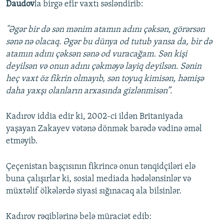
Daudov
la birgə efir vaxtı səsləndirib:
"Əgər bir də sən mənim atamın adını çəksən, görərsən
sənə nə olacaq. Əgər bu dünya od tutub yansa da, bir də
atamın adını çəksən sənə od vuracağam. Sən kişi
deyilsən və onun adını çəkməyə layiq deyilsən. Sənin
heç vaxt öz fikrin olmayıb, sən toyuq kimisən, həmişə
daha yaxşı olanların arxasında gizlənmisən”.
Kadırov iddia edir ki, 2002-ci ildən Britaniyada
yaşayan Zakayev vətənə dönmək barədə vədinə əməl
etməyib.
Çeçenistan başçısının fikrincə onun tənqidçiləri elə
buna çalışırlar ki, sosial mediada hədələnsinlər və
müxtəlif ölkələrdə siyasi sığınacaq ala bilsinlər.
Kadırov rəqiblərinə belə müraciət edib: