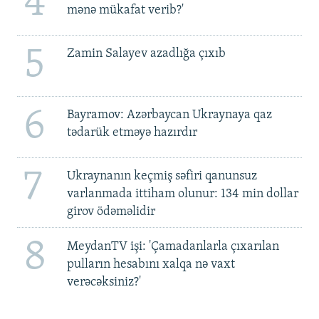
4
mənə mükafat verib?'
5
Zamin Salayev azadlığa çıxıb
6
Bayramov: Azərbaycan Ukraynaya qaz
tədarük etməyə hazırdır
7
Ukraynanın keçmiş səfiri qanunsuz
varlanmada ittiham olunur: 134 min dollar
girov ödəməlidir
8
MeydanTV işi: 'Çamadanlarla çıxarılan
pulların hesabını xalqa nə vaxt
verəcəksiniz?'