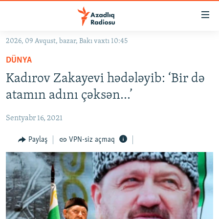
Keçid
linkləri
Əsas
2026, 09 Avqust, bazar, Bakı vaxtı 10:45
məzmuna
GÜNDƏM
DÜNYA
qayıt
#İZAHLA
Əsas
Kadırov Zakayevi hədələyib: ‘Bir də
KORRUPSIOMETR
naviqasiyaya
atamın adını çəksən...’
qayıt
#ƏSLINDƏ
Axtarışa
Sentyabr 16, 2021
FƏRQƏ BAX
keç
QANUNI DOĞRU
Paylaş
VPN-siz açmaq
ARAŞDIRMA
MULTIMEDIA
RADIO ARXIV
VIDEO
HAQQIMIZDA
FOTOQALEREYA
OXU ZALI