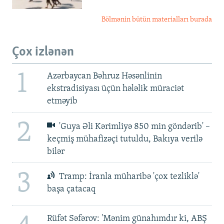
Bölmənin bütün materialları burada
Çox izlənən
1
Azərbaycan Bəhruz Həsənlinin
ekstradisiyası üçün hələlik müraciət
etməyib
2
'Guya Əli Kərimliyə 850 min göndərib' –
keçmiş mühafizəçi tutuldu, Bakıya verilə
bilər
3
Tramp: İranla müharibə 'çox tezliklə'
başa çatacaq
Rüfət Səfərov: 'Mənim günahımdır ki, ABŞ