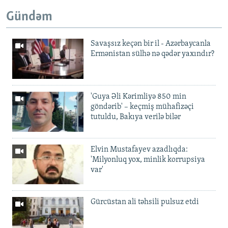
Gündəm
Savaşsız keçən bir il - Azərbaycanla
Ermənistan sülhə nə qədər yaxındır?
'Guya Əli Kərimliyə 850 min
göndərib' – keçmiş mühafizəçi
tutuldu, Bakıya verilə bilər
Elvin Mustafayev azadlıqda:
'Milyonluq yox, minlik korrupsiya
var'
Gürcüstan ali təhsili pulsuz etdi