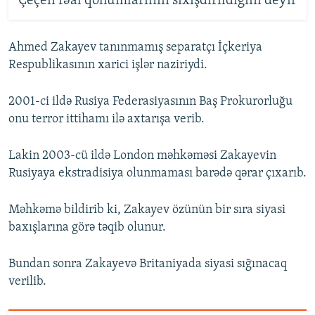
Çeçen fəal qohumlarının sıxışdırıldığını deyir
Ahmed Zakayev tanınmamış separatçı İçkeriya
Respublikasının xarici işlər naziriydi.
2001-ci ildə Rusiya Federasiyasının Baş Prokurorluğu
onu terror ittihamı ilə axtarışa verib.
Lakin 2003-cü ildə London məhkəməsi Zakayevin
Rusiyaya ekstradisiya olunmaması barədə qərar çıxarıb.
Məhkəmə bildirib ki, Zakayev özünün bir sıra siyasi
baxışlarına görə təqib olunur.
Bundan sonra Zakayevə Britaniyada siyasi sığınacaq
verilib.