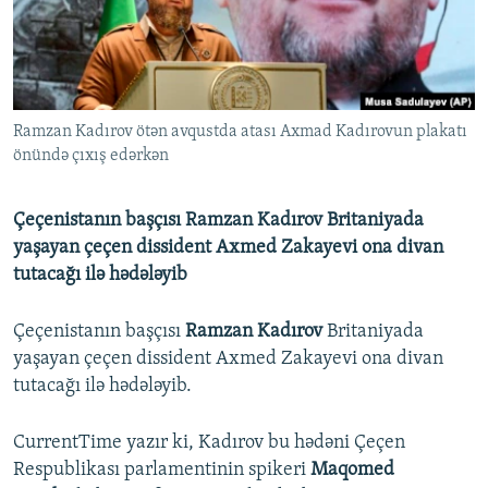
İNFOQRAFIKA
AZƏRBAYCAN ƏDƏBIYYATI KITABXANASI
MISSIYAMIZ
BIZI IZLƏ
KARIKATURA
İSLAM VƏ DEMOKRATIYA
PEŞƏ ETIKASI VƏ JURNALISTIKA STANDARTLARIMIZ
İZ - MƏDƏNIYYƏT PROQRAMI
MATERIALLARIMIZDAN ISTIFADƏ
Ramzan Kadırov ötən avqustda atası Axmad Kadırovun plakatı
AZADLIQRADIOSU MOBIL TELEFONUNUZDA
RFE/RL-in bütün saytları
önündə çıxış edərkən
BIZIMLƏ ƏLAQƏ
XƏBƏR BÜLLETENLƏRIMIZ
Çeçenistanın başçısı Ramzan Kadırov Britaniyada
yaşayan çeçen dissident Axmed Zakayevi ona divan
tutacağı ilə hədələyib
Çeçenistanın başçısı
Ramzan Kadırov
Britaniyada
yaşayan çeçen dissident Axmed Zakayevi ona divan
tutacağı ilə hədələyib.
CurrentTime yazır ki, Kadırov bu hədəni Çeçen
Respublikası parlamentinin spikeri
Maqomed