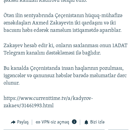
şəxsən Ramzan Kadırovu tənqid edib.
Ötən ilin sentyabrında Çeçenistanın hüquq-mühafizə
əməkdaşları Axmed Zakayevin iki qardaşını və iki
bacısını həbs edərək naməlum istiqamətdə aparıblar.
Zakayev hesab edir ki, onların saxlanması onun 1ADAT
Telegram kanalını dəstəkləməsi ilə bağlıdır.
Bu kanalda Çeçenistanda insan haqlarının pozulması,
işgəncələr və qanunsuz həbslər barədə məlumatlar dərc
olunur.
https://www.currenttime.tv/a/kadyrov-
zakaev/31461993.html
Paylaş
VPN-siz açmaq
Bizi izlə