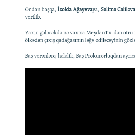
Ondan başqa,
İzolda Ağayeva
ya,
Səlimə Cəlilov
verilib.
Yaxın gələcəkdə nə vaxtsa MeydanTV-dən ötrü ma
ölkədən çıxış qadağasının ləğv ediləcəyinin gözlən
Baş verənlərə, hələlik, Baş Prokurorluqdan ay