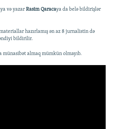
a
ya və yazar
Rasim Qaraca
ya da belə bildirişlər
teriallar hazırlamış ən az 8 jurnalistin də
diyi bildirilir.
rıca münasibət almaq mümkün olmayıb.