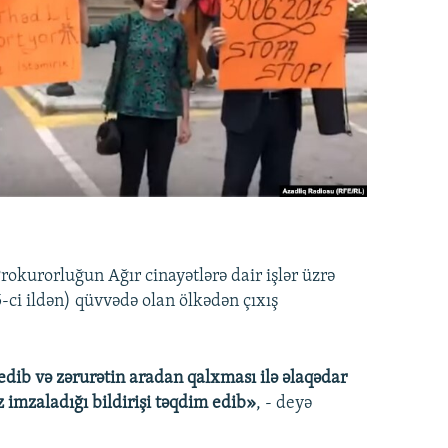
rokurorluğun Ağır cinayətlərə dair işlər üzrə
5-ci ildən) qüvvədə olan ölkədən çıxış
edib və zərurətin aradan qalxması ilə əlaqədar
z imzaladığı bildirişi təqdim edib»
, - deyə