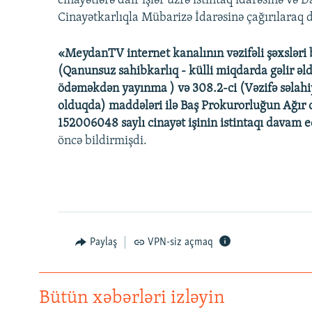
cinayətlərə dair işlər üzrə istintaq idarəsinə və 
Cinayətkarlıqla Mübarizə İdarəsinə çağırılaraq di
«MeydanTV internet kanalının vəzifəli şəxsləri 
(Qanunsuz sahibkarlıq - külli miqdarda gəlir əld
ödəməkdən yayınma ) və 308.2-ci (Vəzifə səlahiyy
olduqda) maddələri ilə Baş Prokurorluğun Ağır ci
152006048 saylı cinayət işinin istintaqı davam e
öncə bildirmişdi.
Paylaş
VPN-siz açmaq
Bütün xəbərləri izləyin