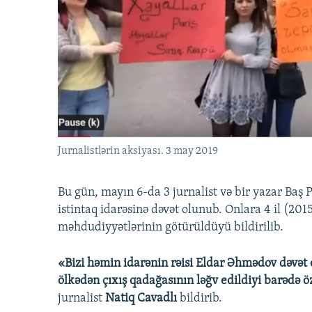
İNFOQRAFIKA
AZƏRBAYCAN ƏDƏBIYYATI KITABXANASI
MISSIYAMIZ
KARIKATURA
İSLAM VƏ DEMOKRATIYA
PEŞƏ ETIKASI VƏ JURNALISTIKA
STANDARTLARIMIZ
İZ - MƏDƏNIYYƏT PROQRAMI
MATERIALLARIMIZDAN ISTIFADƏ
AZADLIQRADIOSU MOBIL TELEFONUNUZDA
BIZIMLƏ ƏLAQƏ
XƏBƏR BÜLLETENLƏRIMIZ
Jurnalistlərin aksiyası. 3 may 2019
Bu gün, mayın 6-da 3 jurnalist və bir yazar Baş P
istintaq idarəsinə dəvət olunub. Onlara 4 il (201
məhdudiyyətlərinin götürüldüyü bildirilib.
«Bizi həmin idarənin rəisi Eldar Əhmədov dəvət 
ölkədən çıxış qadağasının ləğv edildiyi barədə ö
jurnalist
Natiq Cavadlı
bildirib.