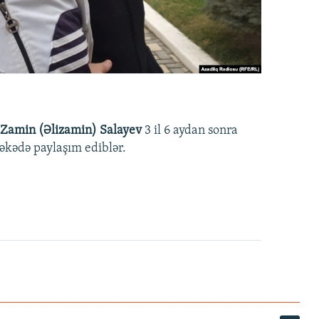
Zamin (Əlizamin) Salayev
3 il 6 aydan sonra
əbəkədə paylaşım ediblər.