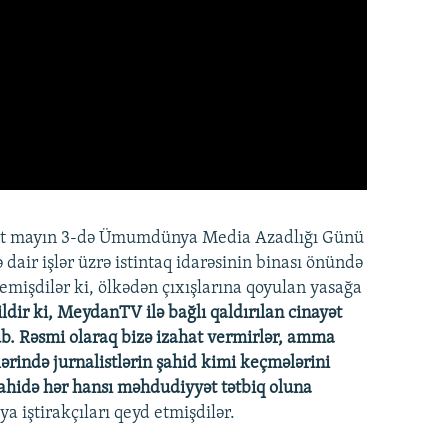
list mayın 3-də Ümumdünya Media Azadlığı Günü
dair işlər üzrə istintaq idarəsinin binası önündə
demişdilər ki, ölkədən çıxışlarına qoyulan yasağa
ldir ki, MeydanTV ilə bağlı qaldırılan cinayət
ub. Rəsmi olaraq bizə izahat vermirlər, amma
ərində jurnalistlərin şahid kimi keçmələrini
 şahidə hər hansı məhdudiyyət tətbiq oluna
iya iştirakçıları qeyd etmişdilər.