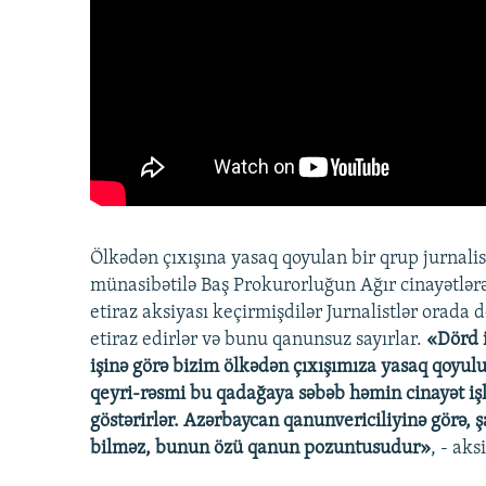
Ölkədən çıxışına yasaq qoyulan bir qrup jurna
münasibətilə Baş Prokurorluğun Ağır cinayətlərə 
etiraz aksiyası keçirmişdilər Jurnalistlər orada 
etiraz edirlər və bunu qanunsuz sayırlar.
«Dörd i
işinə görə bizim ölkədən çıxışımıza yasaq qoyul
qeyri-rəsmi bu qadağaya səbəb həmin cinayət işl
göstərirlər. Azərbaycan qanunvericiliyinə görə,
bilməz, bunun özü qanun pozuntusudur»
, - aks