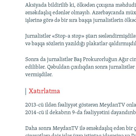
Aksiyada bildirilib ki, ölkədən çıxışına məhdud
əməkdaşlıq edənlər olmayıb. Azərbaycanda müxtəl
işlərinə görə də bir sıra başqa jurnalistlərin öl
Jurnalistlər «Stop-a stop» şüarı səsləndirmişdilə
və başqa sözlərin yazıldığı plakatlar qaldırmışdı
Sonra da jurnalistlər Baş Prokurorluğun Ağır cina
ediliblər. Qəbuldan çıxdıqdan sonra jurnalistlər 
vermişdilər.
Xatırlatma
2013-cü ildən fəaliyyət göstərən MeydanTV onlay
2014-cü il dekabrın 9-da fəaliyyətini dayandırıb
Daha sonra MeydanTV ilə əməkdaşlıq edən bir ço