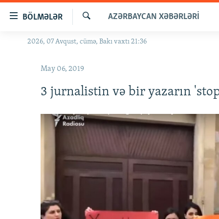
Keçid
AZƏRBAYCAN XƏBƏRLƏRI
BÖLMƏLƏR
linkləri
Axtar
Əsas
2026, 07 Avqust, cümə, Bakı vaxtı 21:36
GÜNDƏM
məzmuna
#İZAHLA
qayıt
May 06, 2019
Əsas
KORRUPSIOMETR
naviqasiyaya
3 jurnalistin və bir yazarın 'st
#ƏSLINDƏ
qayıt
Axtarışa
FƏRQƏ BAX
keç
QANUNI DOĞRU
ARAŞDIRMA
MULTIMEDIA
RADIO ARXIV
VIDEO
HAQQIMIZDA
FOTOQALEREYA
OXU ZALI