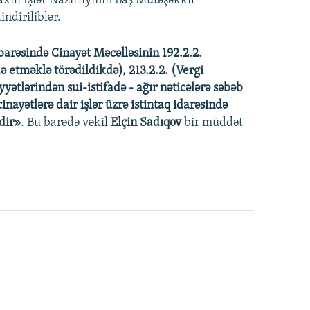
Daxili İşlər Nazirliyinin Baş Mütəşəkkil
ndiriliblər.
barəsində Cinayət Məcəlləsinin 192.2.2.
ə etməklə törədildikdə), 213.2.2. (Vergi
ətlərindən sui-istifadə - ağır nəticələrə səbəb
nayətlərə dair işlər üzrə istintaq idarəsində
dir»
. Bu barədə vəkil
Elçin Sadıqov
bir müddət