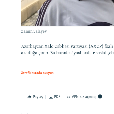
Zamin Salayev
Azərbaycan Xalq Cəbhəsi Partiyası (AXCP) fəalı
azadlığa çıxıb. Bu barədə siyasi fəallar sosial ş
Ətraflı burada oxuyun
Paylaş
PDF
VPN-siz açmaq