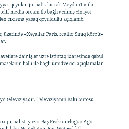
iyyət qoyulan jurnalistlər tək MeydanTV ilə
if media orqanı ilə bağlı açılmış cinayət
kədən çıxışına yasaq qoyulduğu açıqlanıb.
r, üzərində «Xəyallar Paris, reallıq Sınıq körpü»
lar.
yətlərə dair işlər üzrə istintaq idarəsində qəbul
məsələnin həlli ilə bağlı ümidverici açıqlamalar
n televiziyadır. Televiziyanın Bakı bürosu
.
x jurnalist, yazar Baş Prokurorluğun Ağır