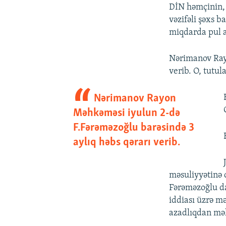
DİN həmçinin, 
vəzifəli şəxs 
miqdarda pul a
Nərimanov Rayo
verib. O, tutu
Nərimanov Rayon
Məhkəməsi iyulun 2-də
F.Fərəməzoğlu barəsində 3
aylıq həbs qərarı verib.
məsuliyyətinə 
Fərəməzoğlu da
iddiası üzrə m
azadlıqdan mə