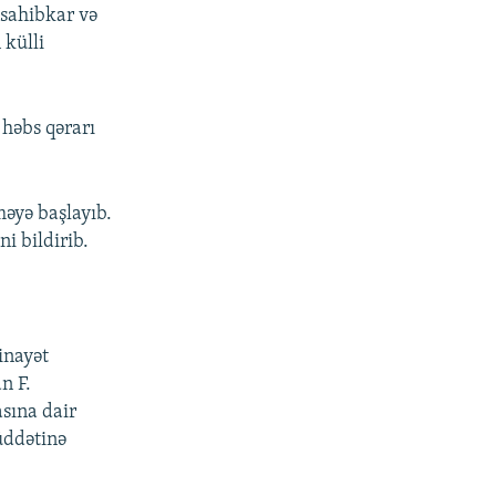
 sahibkar və
 külli
həbs qərarı
məyə başlayıb.
i bildirib.
inayət
n F.
sına dair
üddətinə