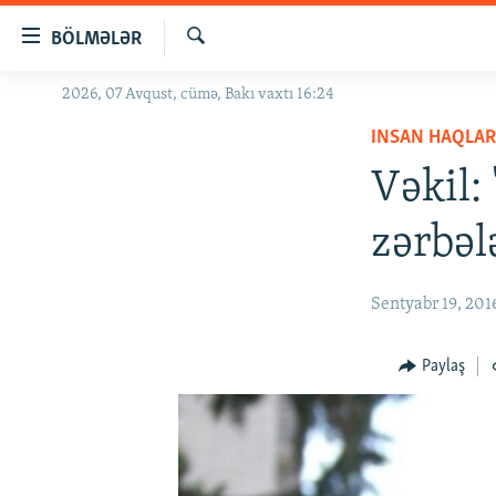
Keçid
BÖLMƏLƏR
linkləri
Axtar
Əsas
2026, 07 Avqust, cümə, Bakı vaxtı 16:24
GÜNDƏM
məzmuna
INSAN HAQLAR
#İZAHLA
qayıt
Əsas
Vəkil:
KORRUPSIOMETR
naviqasiyaya
#ƏSLINDƏ
qayıt
zərbəl
Axtarışa
FƏRQƏ BAX
keç
QANUNI DOĞRU
Sentyabr 19, 201
ARAŞDIRMA
Paylaş
MULTIMEDIA
RADIO ARXIV
VIDEO
HAQQIMIZDA
FOTOQALEREYA
OXU ZALI