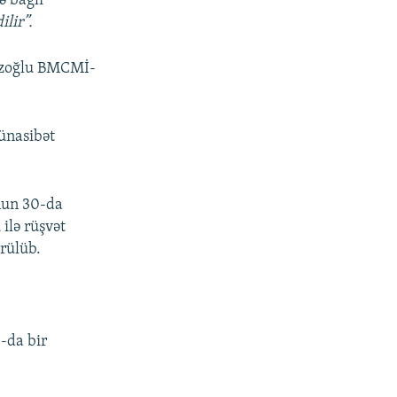
ə bağlı
lir”.
əməzoğlu BMCMİ-
münasibət
unun 30-da
ilə rüşvət
ürülüb.
0-da bir