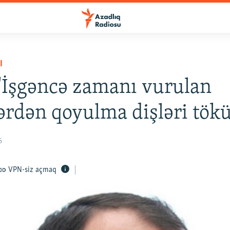
I
 'İşgəncə zamanı vurulan
ərdən qoyulma dişləri tökü
6
VPN-siz açmaq