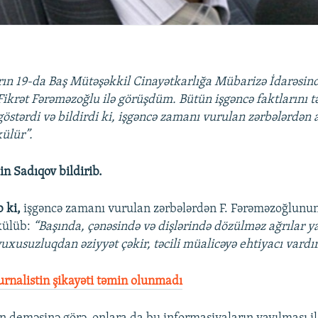
rın 19-da Baş Mütəşəkkil Cinayətkarlığa Mübarizə İdarəsi
 Fikrət Fərəməzoğlu ilə görüşdüm. Bütün işgəncə faktlarını tə
 göstərdi və bildirdi ki, işgəncə zamanı vurulan zərbələrdən
külür”.
in Sadıqov bildirib.
 ki,
işgəncə zamanı vurulan zərbələrdən F. Fərəməzoğlunu
ökülüb:
“Başında, çənəsində və dişlərində dözülməz ağrılar y
uxusuzluqdan əziyyət çəkir, təcili müalicəyə ehtiyacı vardır
urnalistin şikayəti təmin olunmadı