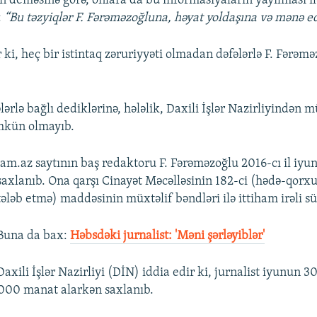
n deməsinə görə, onlara da bu informasiyaların yayılması il
:
“Bu təzyiqlər F. Fərəməzoğluna, həyat yoldaşına və mənə edi
r ki, heç bir istintaq zəruriyyəti olmadan dəfələrlə F. Fər
lərlə bağlı dediklərinə, hələlik, Daxili İşlər Nazirliyindən 
kün olmayıb.
Jam.az saytının baş redaktoru F. Fərəməzoğlu 2016-cı il iy
saxlanıb. Ona qarşı Cinayət Məcəlləsinin 182-ci (hədə-qorxu 
tələb etmə) maddəsinin müxtəlif bəndləri ilə ittiham irəli s
Buna da bax:​
Həbsdəki jurnalist: 'Məni şərləyiblər'
Daxili İşlər Nazirliyi (DİN) iddia edir ki, jurnalist iyunun 3
000 manat alarkən saxlanıb.