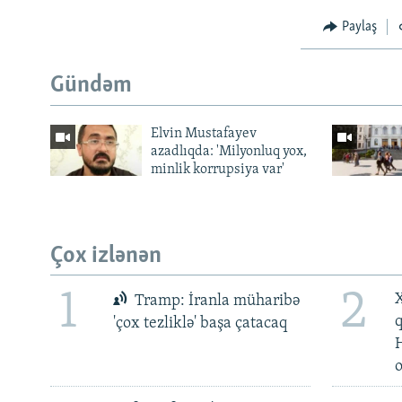
Paylaş
Gündəm
Elvin Mustafayev
azadlıqda: 'Milyonluq yox,
minlik korrupsiya var'
Çox izlənən
1
2
X
Tramp: İranla müharibə
'çox tezliklə' başa çatacaq