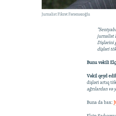
Jurnalist Fikrət Fərəməzoğlu
“Sentyab
jurnalist
Dişlərini
dişləri tö
Bunu vəkili Elç
Vəkil qeyd edib
dişləri artıq t
ağrılardan və y
Buna da bax:​
J