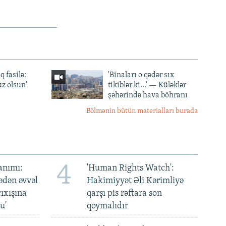
q fasilə:
'Binaları o qədər sıx
z olsun'
tikiblər ki...' — Küləklər
şəhərində hava böhranı
Bölmənin bütün materialları burada
4
anımı:
'Human Rights Watch':
ədən əvvəl
Hakimiyyət Əli Kərimliyə
ıxışına
qarşı pis rəftara son
u'
qoymalıdır