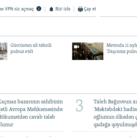
VPN-siz açmaq
Bizi izlə
Çap et
Gürcüstan ali təhsili
Metroda 11 aylı
pulsuz etdi
'Daşınma pulsu
3
açmaz bazarının sahibinin
Taleh Bağırovun x
qətli Avropa Məhkəməsində:
'Məktəbdəki hadis
Hökumətdən cavab tələb
oğlumun ölkədən ç
olunur
qadağa qoyulmuşd