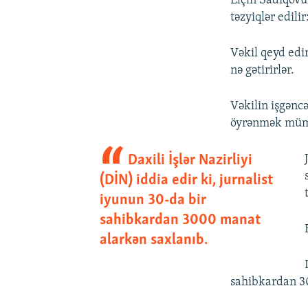
Elçin Sadıqovu
təzyiqlər edilir
Vəkil qeyd edi
nə gətirirlər.
Vəkilin işgəncə
öyrənmək müm
Daxili İşlər Nazirliyi
(DİN) iddia edir ki, jurnalist
iyunun 30-da bir
sahibkardan 3000 manat
alarkən saxlanıb.
sahibkardan 3