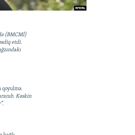
ndə (BMCMİ)
sdiq etdi.
 ağzındakı
n qoyulma
aranıb. Kəskin
”.