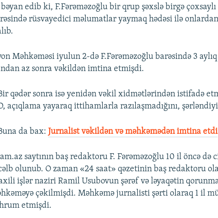
bəyan edib ki, F.Fərəməzoğlu bir qrup şəxslə birgə çoxsaylı
barəsində rüsvayedici məlumatlar yaymaq hədəsi ilə onlardan
lıb.
n Məhkəməsi iyulun 2-də F.Fərəməzoğlu barəsində 3 aylıq 
landan az sonra vəkildən imtina etmişdi.
Bir qədər sonra isə yenidən vəkil xidmətlərindən istifadə et
O, açıqlama yayaraq ittihamlarla razılaşmadığını, şərləndiyin
Buna da bax:​
Jurnalist vəkildən və məhkəmədən imtina etdi
Jam.az saytının baş redaktoru F. Fərəməzoğlu 10 il öncə də c
cəlb olunub. O zaman «24 saat» qəzetinin baş redaktoru ola
xili işlər naziri Ramil Usubovun şərəf və ləyaqətin qorunma
əhkəməyə çəkilmişdi. Məhkəmə jurnalisti şərti olaraq 1 il m
hrum etmişdi.