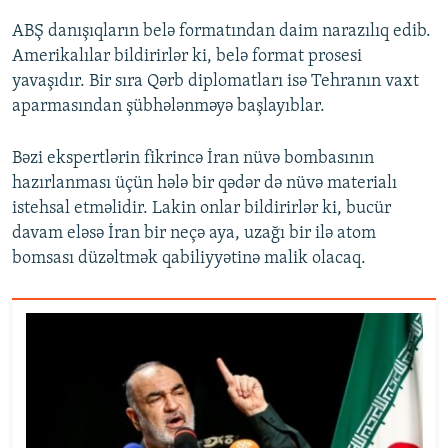
ABŞ danışıqların belə formatından daim narazılıq edib.
Amerikalılar bildirirlər ki, belə format prosesi
yavaşıdır. Bir sıra Qərb diplomatları isə Tehranın vaxt
aparmasından şübhələnməyə başlayıblar.
Bəzi ekspertlərin fikrincə İran nüvə bombasının
hazırlanması üçün hələ bir qədər də nüvə materialı
istehsal etməlidir. Lakin onlar bildirirlər ki, bucür
davam eləsə İran bir neçə aya, uzağı bir ilə atom
bomsası düzəltmək qabiliyyətinə malik olacaq.