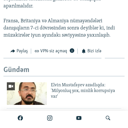
aparılmalıdır.
Fransa, Britaniya və Almaniya nümayəndələri
danışıqların 7-ci dövrəsindən sonra deyiblər ki, indi
müzakirələr iyun ayındakı səviyyəsinə yaxınlaşıb.
Paylaş
VPN-siz açmaq
Bizi izlə
Gündəm
Elvin Mustafayev azadlıqda:
'Milyonluq yox, minlik korrupsiya
var'
Gürcüstan ali təhsili pulsuz etdi