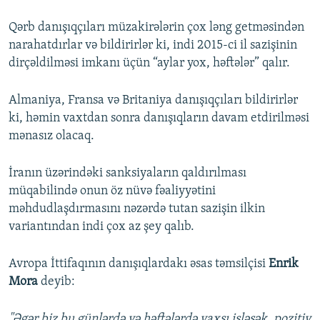
Qərb danışıqçıları müzakirələrin çox ləng getməsindən
narahatdırlar və bildirirlər ki, indi 2015-ci il sazişinin
dirçəldilməsi imkanı üçün “aylar yox, həftələr” qalır.
Almaniya, Fransa və Britaniya danışıqçıları bildirirlər
ki, həmin vaxtdan sonra danışıqların davam etdirilməsi
mənasız olacaq.
İranın üzərindəki sanksiyaların qaldırılması
müqabilində onun öz nüvə fəaliyyətini
məhdudlaşdırmasını nəzərdə tutan sazişin ilkin
variantından indi çox az şey qalıb.
Avropa İttifaqının danışıqlardakı əsas təmsilçisi
Enrik
Mora
deyib:
"Əgər biz bu günlərdə və həftələrdə yaxşı işləsək, pozitiv