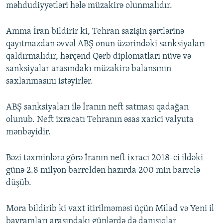
məhdudiyyətləri hələ müzakirə olunmalıdır.
Amma İran bildirir ki, Tehran sazişin şərtlərinə
qayıtmazdan əvvəl ABŞ onun üzərindəki sanksiyaları
qaldırmalıdır, hərçənd Qərb diplomatları nüvə və
sanksiyalar arasındakı müzakirə balansının
saxlanmasını istəyirlər.
ABŞ sanksiyaları ilə İranın neft satması qadağan
olunub. Neft ixracatı Tehranın əsas xarici valyuta
mənbəyidir.
Bəzi təxminlərə görə İranın neft ixracı 2018-ci ildəki
günə 2.8 milyon barreldən hazırda 200 min barrelə
düşüb.
Mora bildirib ki vaxt itirilməməsi üçün Milad və Yeni il
bayramları arasındakı günlərdə də danışıqlar