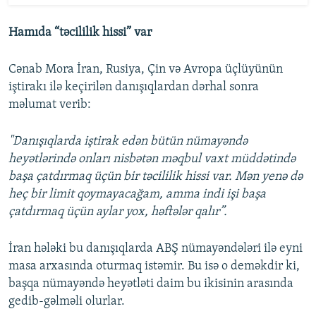
Hamıda “təcililik hissi” var
Cənab Mora İran, Rusiya, Çin və Avropa üçlüyünün
iştirakı ilə keçirilən danışıqlardan dərhal sonra
məlumat verib:
"Danışıqlarda iştirak edən bütün nümayəndə
heyətlərində onları nisbətən məqbul vaxt müddətində
başa çatdırmaq üçün bir təcililik hissi var. Mən yenə də
heç bir limit qoymayacağam, amma indi işi başa
çatdırmaq üçün aylar yox, həftələr qalır”.
İran hələki bu danışıqlarda ABŞ nümayəndələri ilə eyni
masa arxasında oturmaq istəmir. Bu isə o deməkdir ki,
başqa nümayəndə heyətləti daim bu ikisinin arasında
gedib-gəlməli olurlar.