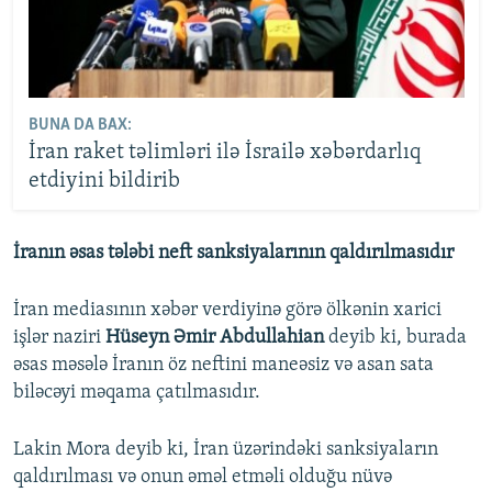
BUNA DA BAX:
İran raket təlimləri ilə İsrailə xəbərdarlıq
etdiyini bildirib
İranın əsas tələbi neft sanksiyalarının qaldırılmasıdır
İran mediasının xəbər verdiyinə görə ölkənin xarici
işlər naziri
Hüseyn Əmir Abdullahian
deyib ki, burada
əsas məsələ İranın öz neftini maneəsiz və asan sata
biləcəyi məqama çatılmasıdır.
Lakin Mora deyib ki, İran üzərindəki sanksiyaların
qaldırılması və onun əməl etməli olduğu nüvə