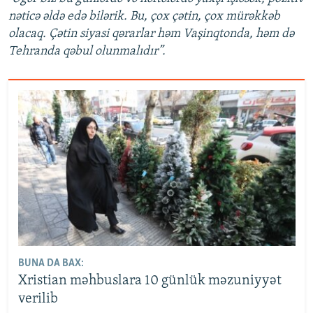
nəticə əldə edə bilərik. Bu, çox çətin, çox mürəkkəb
olacaq. Çətin siyasi qərarlar həm Vaşinqtonda, həm də
Tehranda qəbul olunmalıdır”.
BUNA DA BAX:
Xristian məhbuslara 10 günlük məzuniyyət
verilib