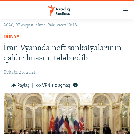
Keçid
linkləri
Əsas
2026, 07 Avqust, cümə, Bakı vaxtı 13:48
məzmuna
GÜNDƏM
DÜNYA
qayıt
#İZAHLA
Əsas
İran Vyanada neft sanksiyalarının
KORRUPSIOMETR
naviqasiyaya
qaldırılmasını tələb edib
qayıt
#ƏSLINDƏ
Axtarışa
Dekabr 28, 2021
FƏRQƏ BAX
keç
QANUNI DOĞRU
Paylaş
VPN-siz açmaq
ARAŞDIRMA
MULTIMEDIA
RADIO ARXIV
VIDEO
HAQQIMIZDA
FOTOQALEREYA
OXU ZALI