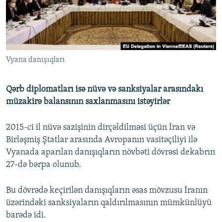
İNFOQRAFIKA
AZƏRBAYCAN ƏDƏBIYYATI KITABXANASI
MISSIYAMIZ
BIZI IZLƏ
KARIKATURA
İSLAM VƏ DEMOKRATIYA
PEŞƏ ETIKASI VƏ JURNALISTIKA STANDARTLARIMIZ
İZ - MƏDƏNIYYƏT PROQRAMI
MATERIALLARIMIZDAN ISTIFADƏ
Vyana danışıqları
AZADLIQRADIOSU MOBIL TELEFONUNUZDA
RFE/RL-in bütün saytları
BIZIMLƏ ƏLAQƏ
Qərb diplomatları isə nüvə və sanksiyalar arasındakı
XƏBƏR BÜLLETENLƏRIMIZ
müzakirə balansının saxlanmasını istəyirlər
2015-ci il nüvə sazişinin dirçəldilməsi üçün İran və
Birləşmiş Ştatlar arasında Avropanın vasitəçiliyi ilə
Vyanada aparılan danışıqların növbəti dövrəsi dekabrın
27-də bərpa olunub.
Bu dövrədə keçirilən danışıqların əsas mövzusu İranın
üzərindəki sanksiyaların qaldırılmasının mümkünlüyü
barədə idi.