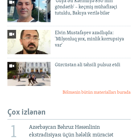
'Guya Əli Kərimliyə 850 min
göndərib' – keçmiş mühafizəçi
tutuldu, Bakıya verilə bilər
Elvin Mustafayev azadlıqda:
'Milyonluq yox, minlik korrupsiya
var'
Gürcüstan ali təhsili pulsuz etdi
Bölmənin bütün materialları burada
Çox izlənən
1
Azərbaycan Bəhruz Həsənlinin
ekstradisiyası üçün hələlik müraciət