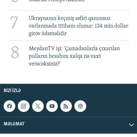
7
Ukraynanın keçmiş səfiri qanunsuz
varlanmada ittiham olunur: 134 min dollar
girov ödəməlidir
8
MeydanTV işi: 'Çamadanlarla çıxarılan
pulların hesabını xalqa nə vaxt
verəcəksiniz?'
BIZI IZLƏ
MƏLUMAT