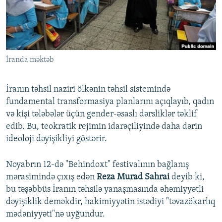
İNFOQRAFIKA
AZƏRBAYCAN ƏDƏBIYYATI KITABXANASI
MISSIYAMIZ
BIZI IZLƏ
KARIKATURA
İSLAM VƏ DEMOKRATIYA
PEŞƏ ETIKASI VƏ JURNALISTIKA STANDARTLARIMIZ
İZ - MƏDƏNIYYƏT PROQRAMI
MATERIALLARIMIZDAN ISTIFADƏ
İranda məktəb
AZADLIQRADIOSU MOBIL TELEFONUNUZDA
RFE/RL-in bütün saytları
BIZIMLƏ ƏLAQƏ
İranın təhsil naziri ölkənin təhsil sistemində
XƏBƏR BÜLLETENLƏRIMIZ
fundamental transformasiya planlarını açıqlayıb, qadın
və kişi tələbələr üçün gender-əsaslı dərsliklər təklif
edib. Bu, teokratik rejimin idarəçiliyində daha dərin
ideoloji dəyişikliyi göstərir.
Noyabrın 12-də "Behindoxt" festivalının bağlanış
mərasimində çıxış edən
Reza Murad Sahrai
deyib ki,
bu təşəbbüs İranın təhsilə yanaşmasında əhəmiyyətli
dəyişiklik deməkdir, hakimiyyətin istədiyi "təvazökarlıq
mədəniyyəti"nə uyğundur.