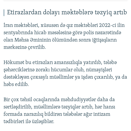
Etirazlardan dolayı məktəblərə təzyiq artıb
İran məktəbləri, xüsusən də qız məktəbləri 2022-ci ilin
sentyabrında hicab məsələsinə görə polis nəzarətində
olan Məhsa Əmininin ölümündən sonra iğtişaşların
mərkəzinə çevrilib.
Hökumət bu etirazları amansızlıqla yatırdıb, tələbə
şəhərciklərinə zorakı hücumlar olub, nümayişləri
dəstəkləyən çoxsaylı müəllimlər ya işdən çıxarılıb, ya da
həbs edilib.
Bir çox təhsil ocaqlarında məhdudiyyətlər daha da
sərtləşdirilib, müəllimlərə təzyiqlər artıb, hər hansı
formada narazılıq bildirən tələbələr ağır intizam
tədbirləri ilə üzləşiblər.