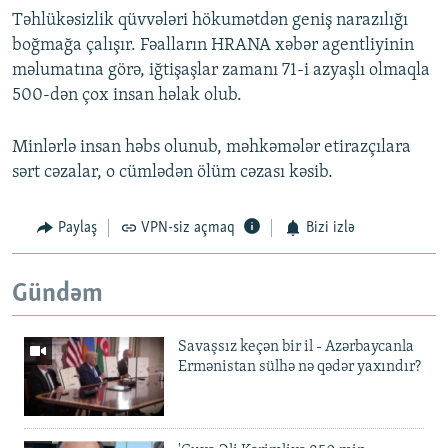
Təhlükəsizlik qüvvələri hökumətdən geniş narazılığı
boğmağa çalışır. Fəalların HRANA xəbər agentliyinin
məlumatına görə, iğtişaşlar zamanı 71-i azyaşlı olmaqla
500-dən çox insan həlak olub.
Minlərlə insan həbs olunub, məhkəmələr etirazçılara
sərt cəzalar, o cümlədən ölüm cəzası kəsib.
Paylaş
VPN-siz açmaq
Bizi izlə
Gündəm
Savaşsız keçən bir il - Azərbaycanla
Ermənistan sülhə nə qədər yaxındır?