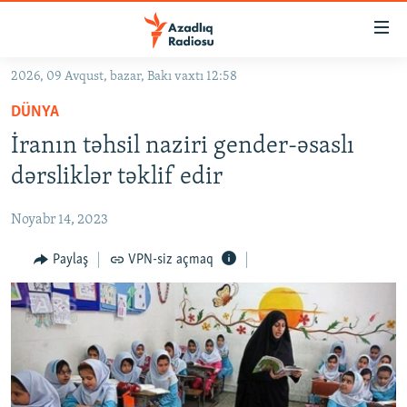
Keçid
linkləri
Əsas
2026, 09 Avqust, bazar, Bakı vaxtı 12:58
məzmuna
GÜNDƏM
DÜNYA
qayıt
#İZAHLA
Əsas
İranın təhsil naziri gender-əsaslı
KORRUPSIOMETR
naviqasiyaya
dərsliklər təklif edir
qayıt
#ƏSLINDƏ
Axtarışa
Noyabr 14, 2023
FƏRQƏ BAX
keç
QANUNI DOĞRU
Paylaş
VPN-siz açmaq
ARAŞDIRMA
MULTIMEDIA
RADIO ARXIV
VIDEO
HAQQIMIZDA
FOTOQALEREYA
OXU ZALI