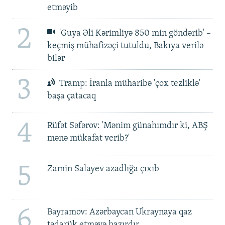
etməyib
2
'Guya Əli Kərimliyə 850 min göndərib' –
keçmiş mühafizəçi tutuldu, Bakıya verilə
bilər
3
Tramp: İranla müharibə 'çox tezliklə'
başa çatacaq
4
Rüfət Səfərov: 'Mənim günahımdır ki, ABŞ
mənə mükafat verib?'
5
Zamin Salayev azadlığa çıxıb
6
Bayramov: Azərbaycan Ukraynaya qaz
tədarük etməyə hazırdır