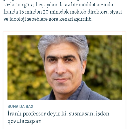
sözlərinə görə, beş aydan da az bir müddət ərzində
İranda 15 mindən 20 minədək məktəb direktoru siyasi
və ideoloji səbəblərə görə kənarlaşdırılıb.
BUNA DA BAX:
İranlı professor deyir ki, susmasan, işdən
qovulacaqsan