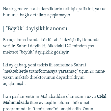
Nazir gender-əsaslı dərsliklərin tətbiqi qrafikini, yaxud
bununla bağlı detalları açıqlamayıb.
"Böyük" dəyişiklik anonsu
Bu açıqlama İranda köklü təhsil dəyişikliyi fonunda
verilir. Sahrai deyib ki, ölkədəki 120 mindən çox
məktəbi "böyük" dəyişiklik gözləyir.
İki ay qabaq, yeni tədris ili ərəfəsində Sahrai
"məktəblərdə transformasiya yaratmaq" üçün 20 minə
yaxın məktəb direktorunun dəyişdirildiyini
açıqlamışdı.
İran parlamentinin Məhabaddan olan sünni üzvü
Cəlal
Mahmudzadə
ötən ay təqdim olunan hökumət
proqramındakı "təmizləmə"ni tənqid edib. Onun