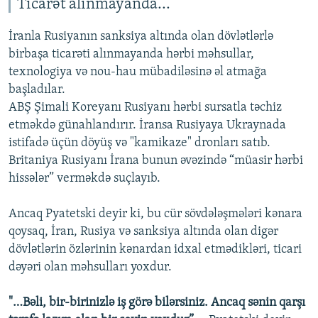
Ticarət alınmayanda...
İranla Rusiyanın sanksiya altında olan dövlətlərlə
birbaşa ticarəti alınmayanda hərbi məhsullar,
texnologiya və nou-hau mübadiləsinə əl atmağa
başladılar.
ABŞ Şimali Koreyanı Rusiyanı hərbi sursatla təchiz
etməkdə günahlandırır. İransa Rusiyaya Ukraynada
istifadə üçün döyüş və "kamikaze" dronları satıb.
Britaniya Rusiyanı İrana bunun əvəzində “müasir hərbi
hissələr” verməkdə suçlayıb.
Ancaq Pyatetski deyir ki, bu cür sövdələşmələri kənara
qoysaq, İran, Rusiya və sanksiya altında olan digər
dövlətlərin özlərinin kənardan idxal etmədikləri, ticari
dəyəri olan məhsulları yoxdur.
"…Bəli, bir-birinizlə iş görə bilərsiniz. Ancaq sənin qarşı