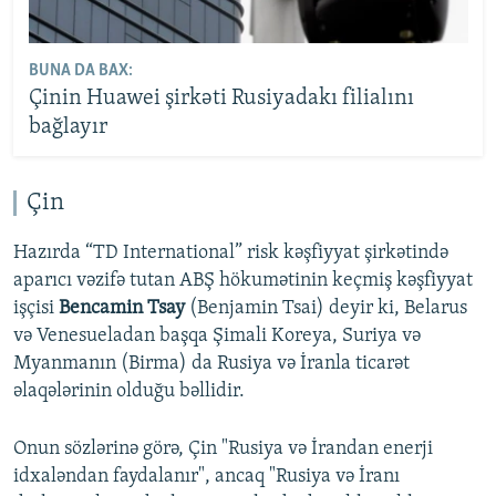
BUNA DA BAX:
Çinin Huawei şirkəti Rusiyadakı filialını
bağlayır
Çin
Hazırda “TD International” risk kəşfiyyat şirkətində
aparıcı vəzifə tutan ABŞ hökumətinin keçmiş kəşfiyyat
işçisi
Bencamin Tsay
(Benjamin Tsai) deyir ki, Belarus
və Venesueladan başqa Şimali Koreya, Suriya və
Myanmanın (Birma) da Rusiya və İranla ticarət
əlaqələrinin olduğu bəllidir.
Onun sözlərinə görə, Çin "Rusiya və İrandan enerji
idxaləndan faydalanır", ancaq "Rusiya və İranı