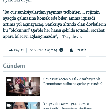
Pyatetski deyir.
"Bu cür sanksiyalardan yayınma tədbirləri … rejimin
ayaqda qalmasına kömək edə bilər, amma iqtisadi
artıma yol açmayacaq. Sanksiya altında olan dövlətlərin
bu “blokunun” Qərblə hər hansı şəkildə iqtisadi rəqabət
apara biləcəyi ağlasığmazdır”,
– Tsay deyir.
Paylaş
VPN-siz açmaq
Bizi izlə
Gündəm
Savaşsız keçən bir il - Azərbaycanla
Ermənistan sülhə nə qədər yaxındır?
'Guya Əli Kərimliyə 850 min