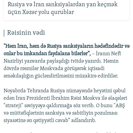
Rusiya və İran sanksiyalardan yan keçmək
üçün Xəzər yolu qurublar
Rəisinin vədi
"Həm İran, həm də Rusiya sanksiyaların hədəfindədir və
onlar bu imkandan faydalana bilərlər”,
– İranın Neft
Nazirliyi yanvarda paylaşdığı tvitdə yazırdı. Həmin
dövrdə rəsmilər Moskvada görüşərək iqtisadi
əməkdaşlığın gücləndirilməsini müzakirə edirdilər.
Noyabrda Tehranda Rusiya nümayəndə heyətini qəbul
edən İran Prezidenti İbrahim Rəisi Moskva ilə əlaqələri
"strateji" səviyyəyə qaldırmağa söz verib. O bunu "ABŞ
və müttəfiqlərinin sanksiya və sabitliyin pozulması
siyasətinə ən qətiyyətli cavab” adlandırıb.