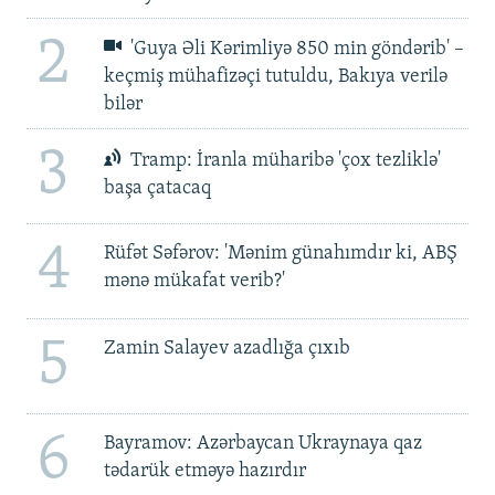
2
'Guya Əli Kərimliyə 850 min göndərib' –
keçmiş mühafizəçi tutuldu, Bakıya verilə
bilər
3
Tramp: İranla müharibə 'çox tezliklə'
başa çatacaq
4
Rüfət Səfərov: 'Mənim günahımdır ki, ABŞ
mənə mükafat verib?'
5
Zamin Salayev azadlığa çıxıb
6
Bayramov: Azərbaycan Ukraynaya qaz
tədarük etməyə hazırdır