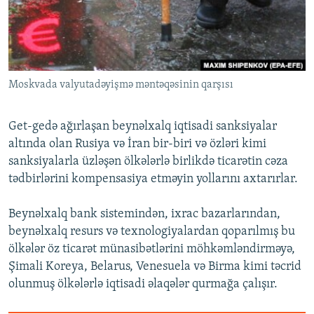
İNFOQRAFIKA
AZƏRBAYCAN ƏDƏBIYYATI KITABXANASI
MISSIYAMIZ
BIZI IZLƏ
KARIKATURA
İSLAM VƏ DEMOKRATIYA
PEŞƏ ETIKASI VƏ JURNALISTIKA STANDARTLARIMIZ
İZ - MƏDƏNIYYƏT PROQRAMI
MATERIALLARIMIZDAN ISTIFADƏ
Moskvada valyutadəyişmə məntəqəsinin qarşısı
AZADLIQRADIOSU MOBIL TELEFONUNUZDA
RFE/RL-in bütün saytları
BIZIMLƏ ƏLAQƏ
Get-gedə ağırlaşan beynəlxalq iqtisadi sanksiyalar
XƏBƏR BÜLLETENLƏRIMIZ
altında olan Rusiya və İran bir-biri və özləri kimi
sanksiyalarla üzləşən ölkələrlə birlikdə ticarətin cəza
tədbirlərini kompensasiya etməyin yollarını axtarırlar.
Beynəlxalq bank sistemindən, ixrac bazarlarından,
beynəlxalq resurs və texnologiyalardan qoparılmış bu
ölkələr öz ticarət münasibətlərini möhkəmləndirməyə,
Şimali Koreya, Belarus, Venesuela və Birma kimi təcrid
olunmuş ölkələrlə iqtisadi əlaqələr qurmağa çalışır.