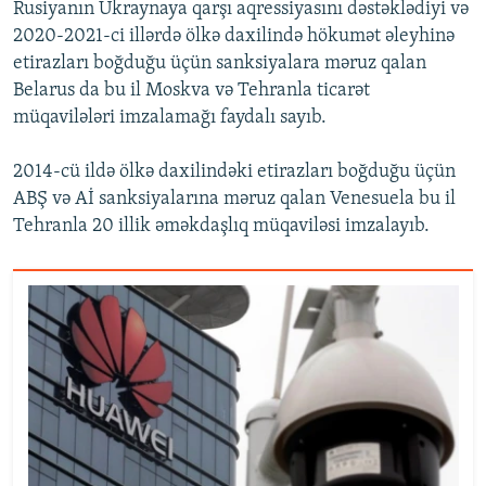
Rusiyanın Ukraynaya qarşı aqressiyasını dəstəklədiyi və
2020-2021-ci illərdə ölkə daxilində hökumət əleyhinə
etirazları boğduğu üçün sanksiyalara məruz qalan
Belarus da bu il Moskva və Tehranla ticarət
müqavilələri imzalamağı faydalı sayıb.
2014-cü ildə ölkə daxilindəki etirazları boğduğu üçün
ABŞ və Aİ sanksiyalarına məruz qalan Venesuela bu il
Tehranla 20 illik əməkdaşlıq müqaviləsi imzalayıb.