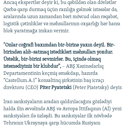
Ancaq ekspertlər deyir ki, bu qəbildən olan dövlətlər
Qərbə qarşı durmaq üçün razılığa gəlmək istəsələr də,
aralarında uzun zamandan bəri mövcud olan rəqabət,
logistik çətinliklər və məhsullarının oxşarlığı hər hansı
blok yaratmağa imkan vermir.
"Onlar coğrafi baxımdan bir-birinə yaxın deyil. Bir-
birindən alıb-satmaq istədikləri məhsulları yoxdur.
Üstəlik, bir-birini sevmirlər. Bu, içində olmaq
istəmədiyiniz bir klubdur”,
– ABŞ Xəzinədarlıq
Departamentinin keçmiş əməkdaşı, hazırda
“Castellum.A.I” konsaltinq şirkətinin baş icraçı
direktoru (CEO)
Piter Pyatetski
(Peter Piatetsky) deyir.
İran sanksiyaların aradan qaldırılacağını gözlədiyi
halda ilin əvvəlində ABŞ və Avropa İttifaqının (Aİ) yeni
sanksiyaları ilə üzləşdi. Bu sanksiyalar ilk növbədə
Tehranın Ukraynaya qarşı hücumda Rusiyanı