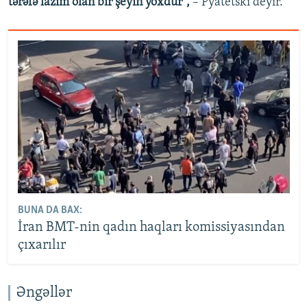
tərəfə lazım olan bir şeyin yoxdur”,
– Pyatetski deyir.
BUNA DA BAX:
İran BMT-nin qadın haqları komissiyasından
çıxarılır
Əngəllər