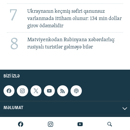
7
Ukraynanın keçmiş səfiri qanunsuz
varlanmada ittiham olunur: 134 min dollar
girov ödəməlidir
8
Matviyenkodan Rubinyana xəbərdarlıq:
rusiyalı turistlər gəlməyə bilər
BIZI IZLƏ
MƏLUMAT
AzadlıqRadiosu © 2026 Inc. | Bütün hüquqlar qorunur