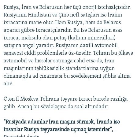
Rusiya, İran və Belarusun hər üçü enerji istehsalçısıdır.
Rusiyanın Hindistan və Çinə neft satışları isə İranın
ixracatına mane olur. Həm Rusiya, həm də Belarus
aparıcı gübrə ixracatçılarıdır. Bu isə Belarusun əsas
ixracat məhsulu olan potaş (kalium mineralları)
satışına əngəl yaradır. Rusiyanın daxili avtomobil
sənayesi ciddi problemlərlə üz-üzədir. Tehran bu ölkəyə
avtomobil və hissələr satmağa cəhd etsə də, İran
maşınlarının təhlükəsizlik standartlarına uyğun
olmamaqda ad çıxarması bu sövdələşməni şübhə altına
alır.
Ötən il Moskva Tehrana təyyarə ixracı barədə razılığa
gəlib. Ancaq bu sövdələşmə də sual altındadır.
"Rusiyada adamlar İran maşını sürmək, İranda isə
insanlar Rusiya təyyarəsində uçmaq istəmirlər”,
–