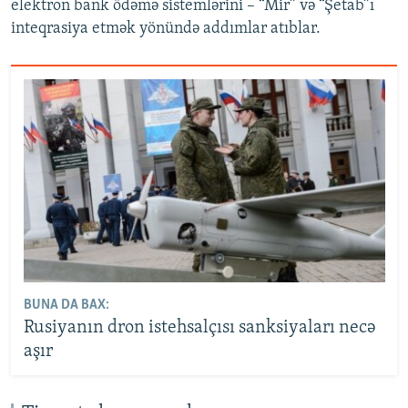
elektron bank ödəmə sistemlərini – “Mir” və “Şetab”ı
inteqrasiya etmək yönündə addımlar atıblar.
BUNA DA BAX:
Rusiyanın dron istehsalçısı sanksiyaları necə
aşır