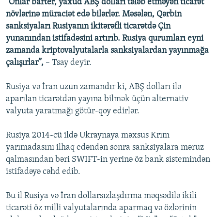
"Onlar barter, yaxud ABŞ dolları tələb etməyən ticarət
növlərinə müraciət edə bilərlər. Məsələn, Qərbin
sanksiyaları Rusiyanın ikitərəfli ticarətdə Çin
yunanından istifadəsini artırıb. Rusiya qurumları eyni
zamanda kriptovalyutalarla sanksiyalardan yayınmağa
çalışırlar”,
– Tsay deyir.
Rusiya və İran uzun zamandır ki, ABŞ dolları ilə
aparılan ticarətdən yayına bilmək üçün alternativ
valyuta yaratmağı götür-qoy edirlər.
Rusiya 2014-cü ildə Ukraynaya məxsus Krım
yarımadasını ilhaq edəndən sonra sanksiyalara məruz
qalmasından bəri SWIFT-in yerinə öz bank sistemindən
istifadəyə cəhd edib.
Bu il Rusiya və İran dollarsızlaşdırma məqsədilə ikili
ticarəti öz milli valyutalarında aparmaq və özlərinin