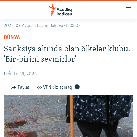
Keçid
linkləri
Əsas
2026, 09 Avqust, bazar, Bakı vaxtı 03:08
məzmuna
GÜNDƏM
DÜNYA
qayıt
#İZAHLA
Əsas
Sanksiya altında olan ölkələr klubu.
KORRUPSIOMETR
naviqasiyaya
'Bir-birini sevmirlər'
qayıt
#ƏSLINDƏ
Axtarışa
Dekabr 29, 2022
FƏRQƏ BAX
keç
QANUNI DOĞRU
Paylaş
VPN-siz açmaq
ARAŞDIRMA
MULTIMEDIA
RADIO ARXIV
VIDEO
HAQQIMIZDA
FOTOQALEREYA
OXU ZALI