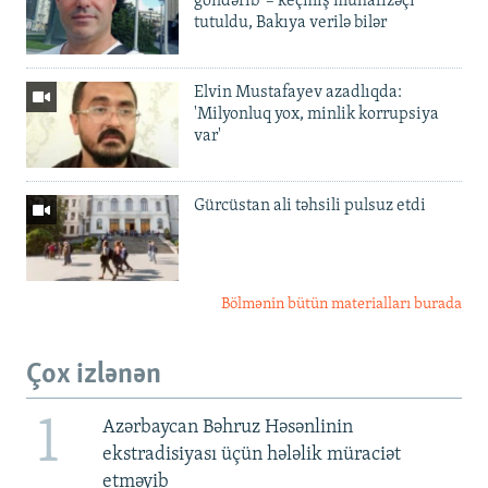
göndərib' – keçmiş mühafizəçi
tutuldu, Bakıya verilə bilər
Elvin Mustafayev azadlıqda:
'Milyonluq yox, minlik korrupsiya
var'
Gürcüstan ali təhsili pulsuz etdi
Bölmənin bütün materialları burada
Çox izlənən
1
Azərbaycan Bəhruz Həsənlinin
ekstradisiyası üçün hələlik müraciət
etməyib