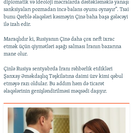
diplomatik və ideoloji məcralarda dəstəkləməklə yanaşı
sanksiyaları pozmadan incə balans oyunu oynayır”. Tsai
bunu Qərblə əlaqələri kəsməyin Çinə baha başa gələcəyi
ilə izah edir.
Maraqlıdır ki, Rusiyanın Çinə daha çox neft ixrac
etmək üçün qiymətləri aşağı salması İranın bazarına
mane olur.
Çinlə Rusiya sentyabrda İranı rəhbərlik etdikləri
Şanxay Əməkdaşlıq Təşkilatına daimi üzv kimi qəbul
etməyə razı oldular. Bu addım həm də ticarət
əlaqələrinin genişləndirilməsi məqsədi daşıyır.