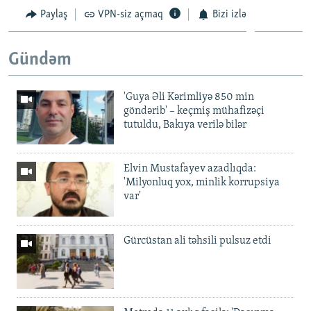
Paylaş
VPN-siz açmaq
Bizi izlə
Gündəm
'Guya Əli Kərimliyə 850 min
göndərib' – keçmiş mühafizəçi
tutuldu, Bakıya verilə bilər
Elvin Mustafayev azadlıqda:
'Milyonluq yox, minlik korrupsiya
var'
Gürcüstan ali təhsili pulsuz etdi