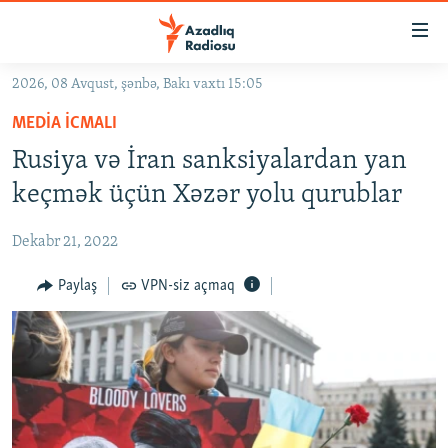
Keçid
linkləri
Əsas
2026, 08 Avqust, şənbə, Bakı vaxtı 15:05
məzmuna
GÜNDƏM
MEDIA ICMALI
qayıt
#İZAHLA
Əsas
Rusiya və İran sanksiyalardan yan
KORRUPSIOMETR
naviqasiyaya
keçmək üçün Xəzər yolu qurublar
qayıt
#ƏSLINDƏ
Axtarışa
Dekabr 21, 2022
FƏRQƏ BAX
keç
QANUNI DOĞRU
Paylaş
VPN-siz açmaq
ARAŞDIRMA
MULTIMEDIA
RADIO ARXIV
VIDEO
HAQQIMIZDA
FOTOQALEREYA
OXU ZALI