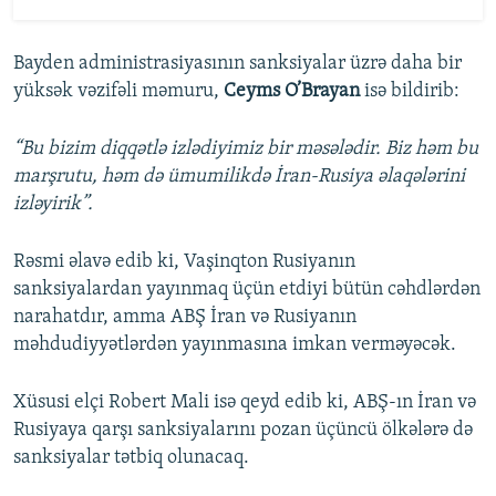
Bayden administrasiyasının sanksiyalar üzrə daha bir
yüksək vəzifəli məmuru,
Ceyms O’Brayan
isə bildirib:
“Bu bizim diqqətlə izlədiyimiz bir məsələdir. Biz həm bu
marşrutu, həm də ümumilikdə İran-Rusiya əlaqələrini
izləyirik”.
Rəsmi əlavə edib ki, Vaşinqton Rusiyanın
sanksiyalardan yayınmaq üçün etdiyi bütün cəhdlərdən
narahatdır, amma ABŞ İran və Rusiyanın
məhdudiyyətlərdən yayınmasına imkan verməyəcək.
Xüsusi elçi Robert Mali isə qeyd edib ki, ABŞ-ın İran və
Rusiyaya qarşı sanksiyalarını pozan üçüncü ölkələrə də
sanksiyalar tətbiq olunacaq.