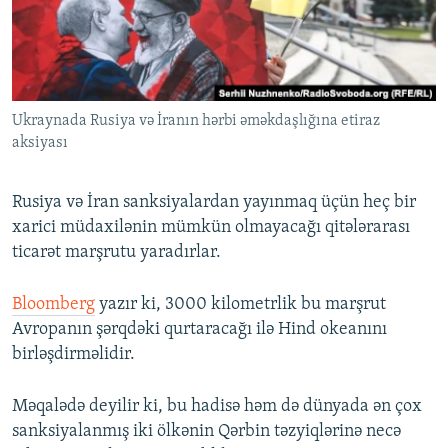
İNFOQRAFIKA
AZƏRBAYCAN ƏDƏBIYYATI KITABXANASI
MISSIYAMIZ
BIZI IZLƏ
KARIKATURA
İSLAM VƏ DEMOKRATIYA
PEŞƏ ETIKASI VƏ JURNALISTIKA STANDARTLARIMIZ
İZ - MƏDƏNIYYƏT PROQRAMI
MATERIALLARIMIZDAN ISTIFADƏ
Ukraynada Rusiya və İranın hərbi əməkdaşlığına etiraz
AZADLIQRADIOSU MOBIL TELEFONUNUZDA
RFE/RL-in bütün saytları
aksiyası
BIZIMLƏ ƏLAQƏ
XƏBƏR BÜLLETENLƏRIMIZ
Rusiya və İran sanksiyalardan yayınmaq üçün heç bir
xarici müdaxilənin mümkün olmayacağı qitələrarası
ticarət marşrutu yaradırlar.
Bloomberg
yazır ki, 3000 kilometrlik bu marşrut
Avropanın şərqdəki qurtaracağı ilə Hind okeanını
birləşdirməlidir.
Məqalədə deyilir ki, bu hadisə həm də dünyada ən çox
sanksiyalanmış iki ölkənin Qərbin təzyiqlərinə necə