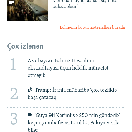
Metroda 11 aylıq fasilə: 'Daşınma
pulsuz olsun'
Bölmənin bütün materialları burada
Çox izlənən
1
Azərbaycan Bəhruz Həsənlinin
ekstradisiyası üçün hələlik müraciət
etməyib
2
Tramp: İranla müharibə 'çox tezliklə'
başa çatacaq
3
'Guya Əli Kərimliyə 850 min göndərib' –
keçmiş mühafizəçi tutuldu, Bakıya verilə
bilər