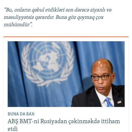
“Bu, onların qəbul etdikləri son dərəcə ziyanlı və
məsuliyyətsiz qərardır. Buna göz qoymaq çox
mühümdür”.
BUNA DA BAX:
ABŞ BMT-ni Rusiyadan çəkinməkdə ittiham
etdi