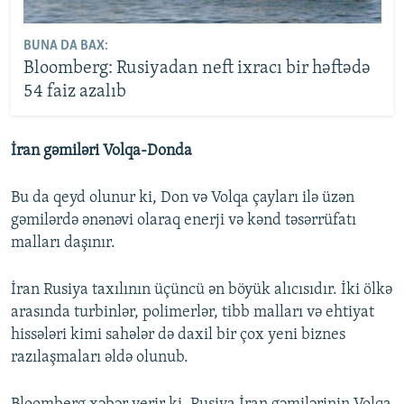
BUNA DA BAX:
Bloomberg: Rusiyadan neft ixracı bir həftədə
54 faiz azalıb
İran gəmiləri Volqa-Donda
Bu da qeyd olunur ki, Don və Volqa çayları ilə üzən
gəmilərdə ənənəvi olaraq enerji və kənd təsərrüfatı
malları daşınır.
İran Rusiya taxılının üçüncü ən böyük alıcısıdır. İki ölkə
arasında turbinlər, polimerlər, tibb malları və ehtiyat
hissələri kimi sahələr də daxil bir çox yeni biznes
razılaşmaları əldə olunub.