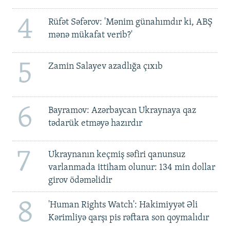
4
Rüfət Səfərov: 'Mənim günahımdır ki, ABŞ
mənə mükafat verib?'
5
Zamin Salayev azadlığa çıxıb
6
Bayramov: Azərbaycan Ukraynaya qaz
tədarük etməyə hazırdır
7
Ukraynanın keçmiş səfiri qanunsuz
varlanmada ittiham olunur: 134 min dollar
girov ödəməlidir
8
'Human Rights Watch': Hakimiyyət Əli
Kərimliyə qarşı pis rəftara son qoymalıdır