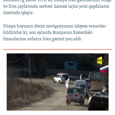
Bloomberg xəbər verir ki, Rusiya İran gəmilərinin Volqa
və Don çaylarında sərbəst üzməsi üçün yeni qaydaların
üzərində işləyir.
Dünya boyunca dəniz naviqasiyasını izləyən resurslar
bildirirlər ki, son aylarda Rusiyanın Xəzərdəki
limanlarına onlarca İran gəmisi yan alıb.