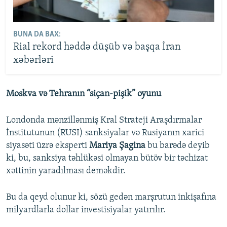
BUNA DA BAX:
Rial rekord həddə düşüb və başqa İran
xəbərləri
Moskva və Tehranın “siçan-pişik” oyunu
Londonda mənzillənmiş Kral Strateji Araşdırmalar
İnstitutunun (RUSI) sanksiyalar və Rusiyanın xarici
siyasəti üzrə eksperti
Mariya Şagina
bu barədə deyib
ki, bu, sanksiya təhlükəsi olmayan bütöv bir təchizat
xəttinin yaradılması deməkdir.
Bu da qeyd olunur ki, sözü gedən marşrutun inkişafına
milyardlarla dollar investisiyalar yatırılır.