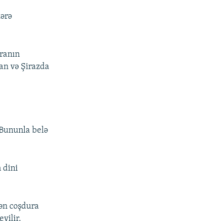
zərə
hranın
an və Şirazda
 Bununla belə
n dini
dən coşdura
yilir.