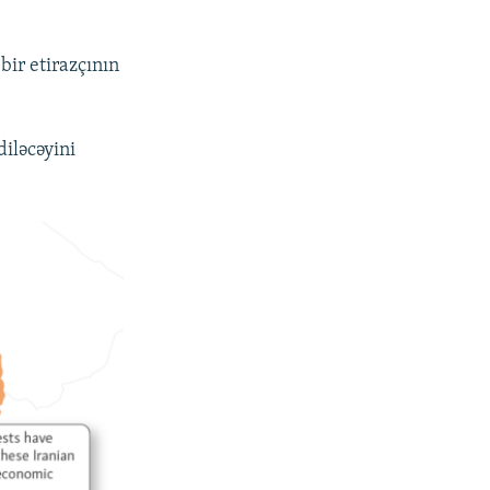
bir etirazçının
iləcəyini