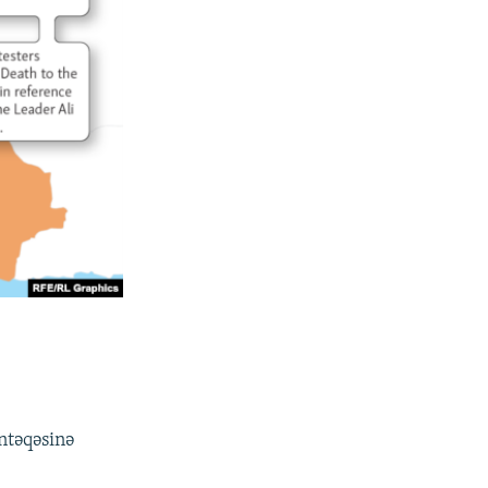
ntəqəsinə