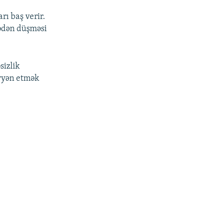
rı baş verir.
nədən düşməsi
sizlik
əyyən etmək