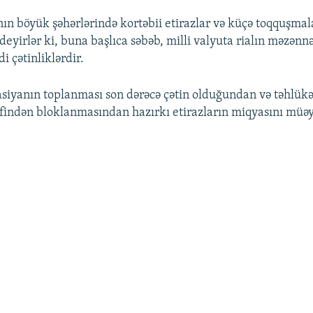
ın böyük şəhərlərində kortəbii etirazlar və küçə toqquşmala
deyirlər ki, buna başlıca səbəb, milli valyuta rialın məzən
di çətinliklərdir.
siyanın toplanması son dərəcə çətin olduğundan və təhlükə
əfindən bloklanmasından hazırkı etirazların miqyasını mü