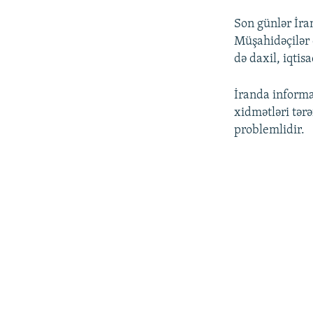
Son günlər İran
Müşahidəçilər 
də daxil, iqtisa
İranda informa
xidmətləri tər
problemlidir.