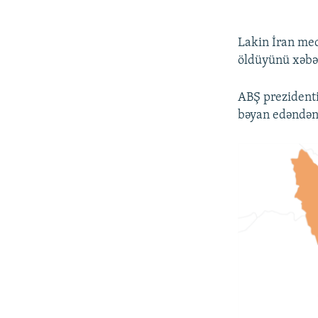
Lakin İran med
öldüyünü xəbər
ABŞ prezidenti
bəyan edəndən 