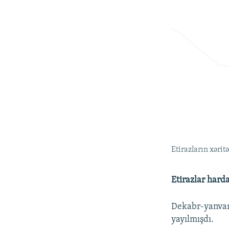
Etirazların xəritə
Etirazlar hard
Dekabr-yanvar 
yayılmışdı.