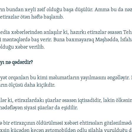
arın bundan xeyli zəif olduğu başa düşülür. Amma bu da nə
 etirazlar ötən həftə başlanıb.
ia xəbərlərindən anlaşılır ki, hazırkı etirazlar əsasən Te
 məntəqlərdə baş verir. Buna baxmayaraq Məşhəddə, İsfah
olduğu xəbər verilib.
ayı nə qədərdir?
yət orqanları bu kimi məlumatların yayılmasını əngəlləyir.
arın ölçüsü daha kiçikdir.
ilər ki, etirazlardakı şüarlar əsasən iqtisadidir, lakin ölkəni
ədəfləyən siyasi şüarlar da eşidilir.
ə bir etirazçının öldürülməsi xəbəri ehtirasları gözlənilmə
əxsin küçədən keçən avtomobildən odlu silahla vurulduğu de