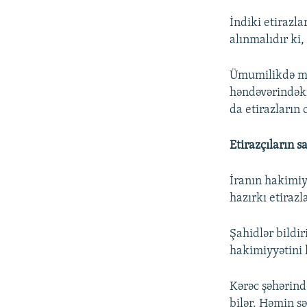
İndiki etirazl
alınmalıdır ki,
Ümumilikdə med
həndəvərindəki
da etirazların 
Etirazçıların s
İranın hakimiy
hazırkı etirazl
Şahidlər bildir
hakimiyyətini h
Kərəc şəhərind
bilər. Həmin ş