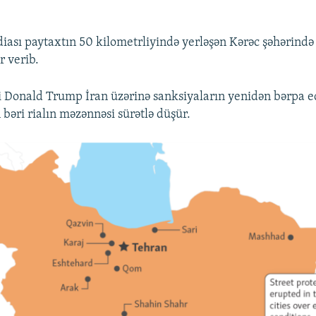
iası paytaxtın 50 kilometrliyində yerləşən Kərəc şəhərində 
 verib.
 Donald Trump İran üzərinə sanksiyaların yenidən bərpa ed
bəri rialın məzənnəsi sürətlə düşür.