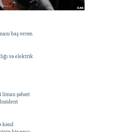
amanı baş verən
lığı və elektrik
i liman şəhəri
İnsident
ə kənd