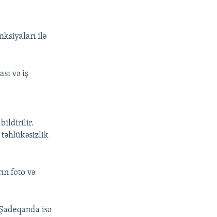
ksiyaları ilə
sı və iş
i
ildirilir.
 təhlükəsizlik
ın foto və
 Şadeqanda isə