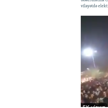
təsərrüfatına 
vilayətdə elekt