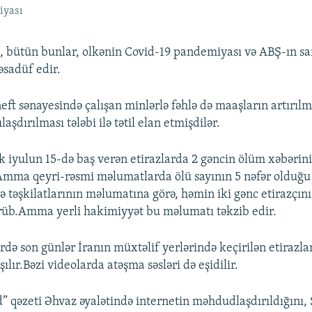
iyası
, bütün bunlar, olkənin Covid-19 pandemiyası və ABŞ-ın san
əsadüf edir.
ft sənayesində çalışan minlərlə fəhlə də maaşların artırılma
laşdırılması tələbi ilə tətil elan etmişdilər.
ik iyulun 15-də baş verən etirazlarda 2 gəncin ölüm xəbərin
.Amma qeyri-rəsmi məlumatlarda ölü sayının 5 nəfər olduğu b
təşkilatlarının məlumatına görə, həmin iki gənc etirazçını
rüb.Amma yerli hakimiyyət bu məlumatı təkzib edir.
rdə son günlər İranın müxtəlif yerlərində keçirilən etirazlar
şılır.Bəzi videolarda atəşma səsləri də eşidilir.
” qəzeti Əhvaz əyalətində internetin məhdudlaşdırıldığını,