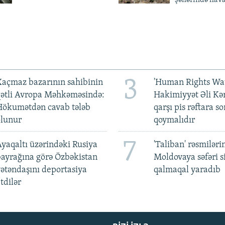
şəhərində hav
3
açmaz bazarının sahibinin
'Human Rights Wat
qətli Avropa Məhkəməsində:
Hakimiyyət Əli Kə
Hökumətdən cavab tələb
qarşı pis rəftara so
olunur
qoymalıdır
7
yaqaltı üzərindəki Rusiya
'Taliban' rəsmiləri
ayrağına görə Özbəkistan
Moldovaya səfəri s
ətəndaşını deportasiya
qalmaqal yaradıb
tdilər