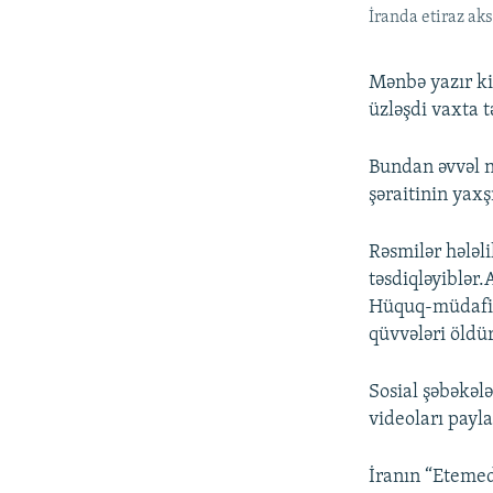
İranda etiraz aks
Mənbə yazır ki
üzləşdi vaxta t
Bundan əvvəl ne
şəraitinin yaxşı
Rəsmilər hələl
təsdiqləyiblər
Hüquq-müdafiə 
qüvvələri öldü
Sosial şəbəkələ
videoları payla
İranın “Etemed