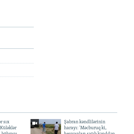
r sıx
Şabran kəndlilərinin
— Küləklər
harayı: 'Məcburuq ki,