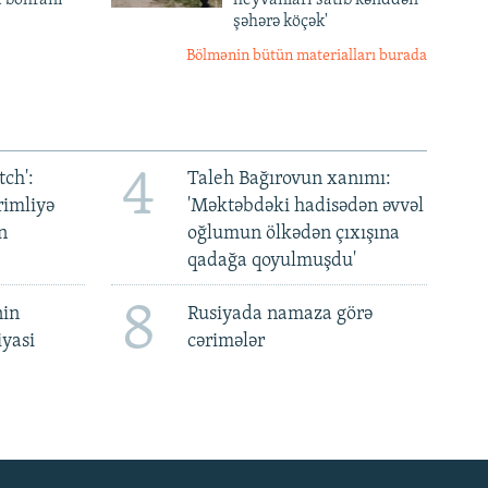
a böhranı
heyvanları satıb kənddən
şəhərə köçək'
Bölmənin bütün materialları burada
4
ch':
Taleh Bağırovun xanımı:
rimliyə
'Məktəbdəki hadisədən əvvəl
n
oğlumun ölkədən çıxışına
qadağa qoyulmuşdu'
8
nin
Rusiyada namaza görə
iyasi
cərimələr