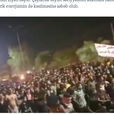
ciddi ziyan dəyib. Çaylarda suyun səviyyəsinin azalması həm
rik enerjisinin də kəsilməsinə səbəb olub.