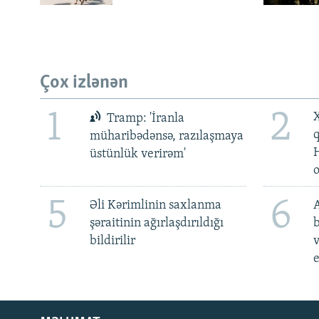
Çox izlənən
1
2
X
Tramp: 'İranla
müharibədənsə, razılaşmaya
üstünlük verirəm'
5
6
Əli Kərimlinin saxlanma
A
şəraitinin ağırlaşdırıldığı
b
bildirilir
v
e