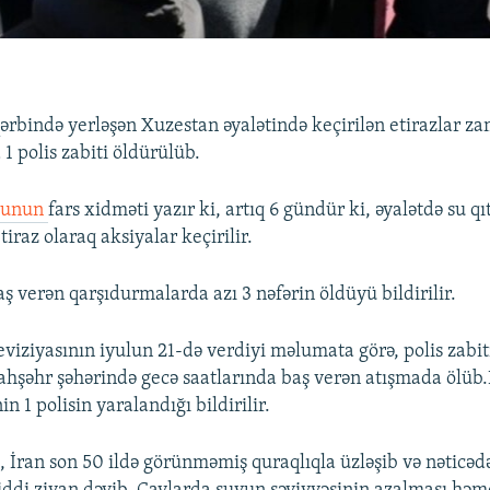
ərbində yerləşən Xuzestan əyalətində keçirilən etirazlar z
1 polis zabiti öldürülüb.
osunun
fars xidməti yazır ki, artıq 6 gündür ki, əyalətdə su qıt
tiraz olaraq aksiyalar keçirilir.
 verən qarşıdurmalarda azı 3 nəfərin öldüyü bildirilir.
eviziyasının iyulun 21-də verdiyi məlumata görə, polis zabit
hşəhr şəhərində gecə saatlarında baş verən atışmada ölüb.
 1 polisin yaralandığı bildirilir.
, İran son 50 ildə görünməmiş quraqlıqla üzləşib və nəticəd