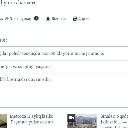
iyini xəbər verir.
VPN-siz açmaq
Bizi izlə
Çap et
ax:
çılar polislə toqquşdu. Son 50 ldə görünməmiş quraqlıq
nerjisi və su qıtlığı yaşanır
əblərlə etirazlar davam edir
Metroda 11 aylıq fasilə:
'Binaları o qədə
'Daşınma pulsuz olsun'
tikiblər ki...' 