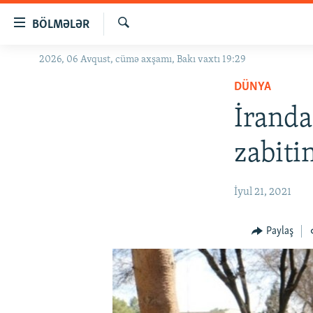
Keçid
BÖLMƏLƏR
linkləri
Axtar
Əsas
2026, 06 Avqust, cümə axşamı, Bakı vaxtı 19:29
GÜNDƏM
məzmuna
DÜNYA
#İZAHLA
qayıt
Əsas
İranda
KORRUPSIOMETR
naviqasiyaya
#ƏSLINDƏ
qayıt
zabiti
Axtarışa
FƏRQƏ BAX
keç
QANUNI DOĞRU
İyul 21, 2021
ARAŞDIRMA
Paylaş
MULTIMEDIA
RADIO ARXIV
VIDEO
HAQQIMIZDA
FOTOQALEREYA
OXU ZALI