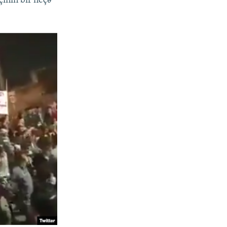
çinin bir neçə