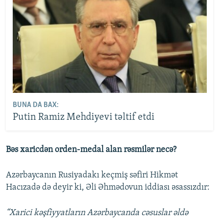
BUNA DA BAX:
Putin Ramiz Mehdiyevi təltif etdi
Bəs xaricdən orden-medal alan rəsmilər necə?
Azərbaycanın Rusiyadakı keçmiş səfiri Hikmət
Hacızadə də deyir ki, Əli Əhmədovun iddiası əsassızdır:
“Xarici kəşfiyyatların Azərbaycanda cəsuslar əldə