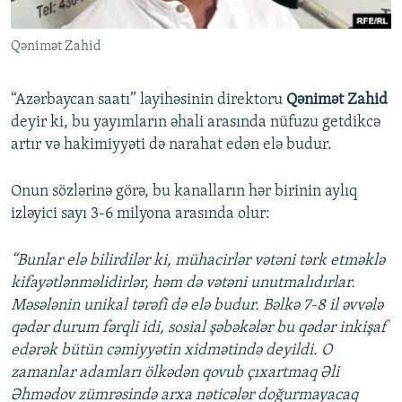
Qənimət Zahid
“Azərbaycan saatı” layihəsinin direktoru
Qənimət Zahid
deyir ki, bu yayımların əhali arasında nüfuzu getdikcə
artır və hakimiyyəti də narahat edən elə budur.
Onun sözlərinə görə, bu kanalların hər birinin aylıq
izləyici sayı 3-6 milyona arasında olur:
“Bunlar elə bilirdilər ki, mühacirlər vətəni tərk etməklə
kifayətlənməlidirlər, həm də vətəni unutmalıdırlar.
Məsələnin unikal tərəfi də elə budur. Bəlkə 7-8 il əvvələ
qədər durum fərqli idi, sosial şəbəkələr bu qədər inkişaf
edərək bütün cəmiyyətin xidmətində deyildi. O
zamanlar adamları ölkədən qovub çıxartmaq Əli
Əhmədov zümrəsində arxa nəticələr doğurmayacaq