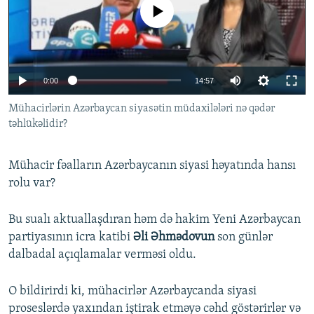
No media source currently available
İNFOQRAFIKA
AZƏRBAYCAN ƏDƏBIYYATI KITABXANASI
MISSIYAMIZ
BIZI IZLƏ
KARIKATURA
İSLAM VƏ DEMOKRATIYA
PEŞƏ ETIKASI VƏ JURNALISTIKA STANDARTLARIMIZ
İZ - MƏDƏNIYYƏT PROQRAMI
MATERIALLARIMIZDAN ISTIFADƏ
0:00
14:57
AZADLIQRADIOSU MOBIL TELEFONUNUZDA
RFE/RL-in bütün saytları
Mühacirlərin Azərbaycan siyasətin müdaxilələri nə qədər
BIZIMLƏ ƏLAQƏ
təhlükəlidir?
XƏBƏR BÜLLETENLƏRIMIZ
Mühacir fəalların Azərbaycanın siyasi həyatında hansı
rolu var?
Bu sualı aktuallaşdıran həm də hakim Yeni Azərbaycan
partiyasının icra katibi
Əli Əhmədovun
son günlər
dalbadal açıqlamalar verməsi oldu.
O bildirirdi ki, mühacirlər Azərbaycanda siyasi
proseslərdə yaxından iştirak etməyə cəhd göstərirlər və