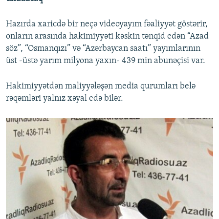
Hazırda xaricdə bir neçə videoyayım fəaliyyət göstərir,
onların arasında hakimiyyəti kəskin tənqid edən “Azad
söz”, “Osmanqızı” və “Azərbaycan saatı” yayımlarının
üst -üstə yarım milyona yaxın- 439 min abunəçisi var.
Hakimiyyətdən maliyyələşən media qurumları belə
rəqəmləri yalnız xəyal edə bilər.