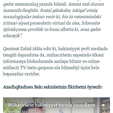
qədər məmnunluq yarada bilərdi. Amma indi durum
tamamilə fərqlidir. Sosial şəbəkələr, inkişaf etmiş
texnologiyalar imkan verir ki, biz öz vətənimizdəki
ictimai-siyasi proseslərin virtual da olsa, bilavasitə
iştirakçısına çevrilək və bunu əlbəttə ki, sona qədər
edəcəyik”.
Qənimət Zahid iddia edir ki, hakimiyyət yerli mediada
tənqidi dayandırsa da, mühacirlərin sayəsində ölkəni
informasiya blokadasında saxlaya bilmir və online
mühacir TV-lərin qarşısını ala bilmədiyi üçün belə
bəyanatlar verirlər.
AzadlıqRadiosu Bakı sakinlərinin fikirlərini öyrənib:
Mühacirlərin hakimiyyət barədə tənqidlərini necə qiymətləndirirsiz?
Mənbə:
AzadlıqRadiosu