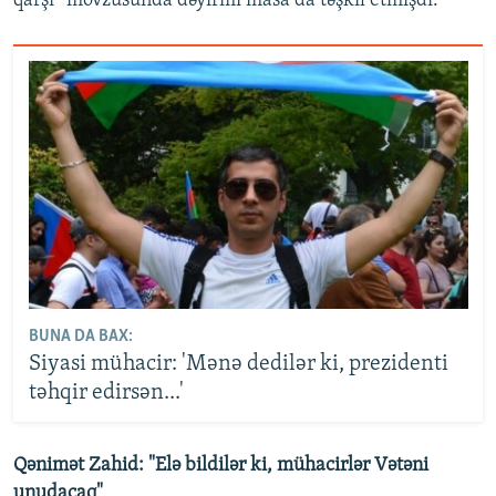
qarşı” mövzusunda dəyirmi masa da təşkil etmişdi.
BUNA DA BAX:
Siyasi mühacir: 'Mənə dedilər ki, prezidenti
təhqir edirsən...'
Qənimət Zahid: "Elə bildilər ki, mühacirlər Vətəni
unudacaq"