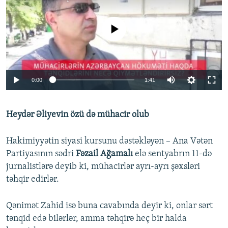
No media source currently available
0:00
1:41
Heydər Əliyevin özü də mühacir olub
Hakimiyyətin siyasi kursunu dəstəkləyən – Ana Vətən
Partiyasının sədri
Fəzail Ağamalı
elə sentyabrın 11-də
jurnalistlərə deyib ki, mühacirlər ayrı-ayrı şəxsləri
təhqir edirlər.
Qənimət Zahid isə buna cavabında deyir ki, onlar sərt
tənqid edə bilərlər, amma təhqirə heç bir halda