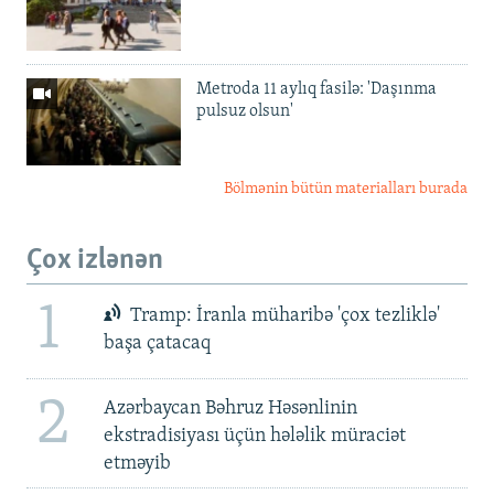
Metroda 11 aylıq fasilə: 'Daşınma
pulsuz olsun'
Bölmənin bütün materialları burada
Çox izlənən
1
Tramp: İranla müharibə 'çox tezliklə'
başa çatacaq
2
Azərbaycan Bəhruz Həsənlinin
ekstradisiyası üçün hələlik müraciət
etməyib