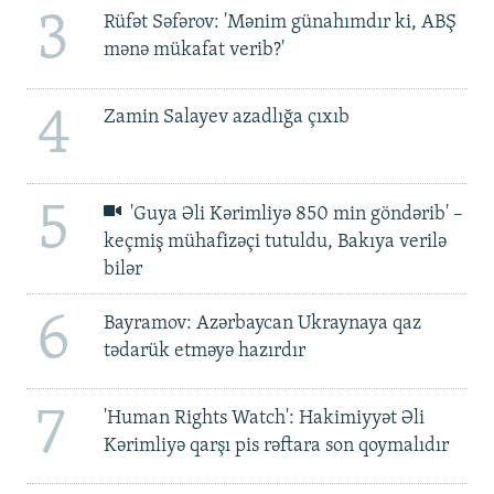
3
Rüfət Səfərov: 'Mənim günahımdır ki, ABŞ
mənə mükafat verib?'
4
Zamin Salayev azadlığa çıxıb
5
'Guya Əli Kərimliyə 850 min göndərib' –
keçmiş mühafizəçi tutuldu, Bakıya verilə
bilər
6
Bayramov: Azərbaycan Ukraynaya qaz
tədarük etməyə hazırdır
7
'Human Rights Watch': Hakimiyyət Əli
Kərimliyə qarşı pis rəftara son qoymalıdır