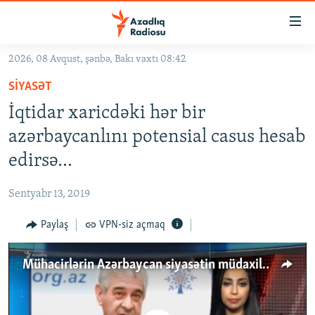
Keçid
linkləri
Əsas
2026, 08 Avqust, şənbə, Bakı vaxtı 08:42
məzmuna
GÜNDƏM
SIYASƏT
qayıt
#İZAHLA
Əsas
İqtidar xaricdəki hər bir
KORRUPSIOMETR
naviqasiyaya
azərbaycanlını potensial casus hesab
qayıt
#ƏSLINDƏ
edirsə...
Axtarışa
FƏRQƏ BAX
keç
Sentyabr 13, 2019
QANUNI DOĞRU
Paylaş
VPN-siz açmaq
ARAŞDIRMA
MULTIMEDIA
Mühacirlərin Azərbaycan siyasətin müdaxilələri nə qədər təhlükəlidir?
RADIO ARXIV
VIDEO
HAQQIMIZDA
FOTOQALEREYA
OXU ZALI