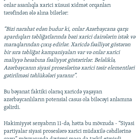
onlar asanlıqla xarici xüsusi xidmət orqanları
tərəfindən ələ alına bilərlər:
“Bizi narahat edən budur ki, onlar Azərbaycana qarşı
apardıqları təbliğatlarında bəzi xarici dairələrin istək və
maraqlarından çıxış edirlər. Xaricdə fəalliyət göstərən
bir sıra təbliğat kampaniyaları var və onlar xarici
maliyyə hesabına fəaliyyət göstərirlər. Beləliklə,
Azərbaycanın siyasi proseslərinə xarici təsir elementləri
gətirilməsi təhlükələri yaranır”.
Bu bəyanat faktiki olaraq xaricdə yaşayan
azərbaycanlıların potensial casus ola biləcəyi anlamına
gəlirdi.
Hakimiyyət senyabrın 11-də, hətta bu mövzuda - “Siyasi
partiyalar siyasi proseslərə xarici müdaxilə cəhdlərinə