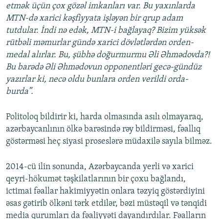
etmək üçün çox gözəl imkanları var. Bu yaxınlarda
MTN-də xarici kəşfiyyata işləyən bir qrup adam
tutdular. İndi nə edək, MTN-i bağlayaq? Bizim yüksək
rütbəli məmurlar gündə xarici dövlətlərdən orden-
medal alırlar. Bu, şübhə doğurmurmu Əli Əhmədovda?!
Bu barədə Əli Əhmədovun opponentləri gecə-gündüz
yazırlar ki, necə oldu bunlara orden verildi orda-
burda”.
Politoloq bildirir ki, harda olmasında asılı olmayaraq,
azərbaycanlının ölkə barəsində rəy bildirməsi, fəallıq
göstərməsi heç siyasi proseslərə müdaxilə sayıla bilməz.
2014-cü ilin sonunda, Azərbaycanda yerli və xarici
qeyri-hökumət təşkilatlarının bir çoxu bağlandı,
ictimai fəallar hakimiyyətin onlara təzyiq göstərdiyini
əsas gətirib ölkəni tərk etdilər, bəzi müstəqil və tənqidi
media qurumları da fəaliyyəti dayandırdılar. Fəalların