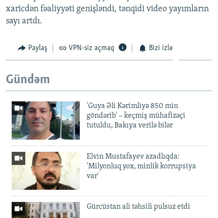
xaricdən fəaliyyəti genişləndi, tənqidi video yayımların
sayı artdı.
Paylaş
VPN-siz açmaq
Bizi izlə
Gündəm
'Guya Əli Kərimliyə 850 min
göndərib' – keçmiş mühafizəçi
tutuldu, Bakıya verilə bilər
Elvin Mustafayev azadlıqda:
'Milyonluq yox, minlik korrupsiya
var'
Gürcüstan ali təhsili pulsuz etdi