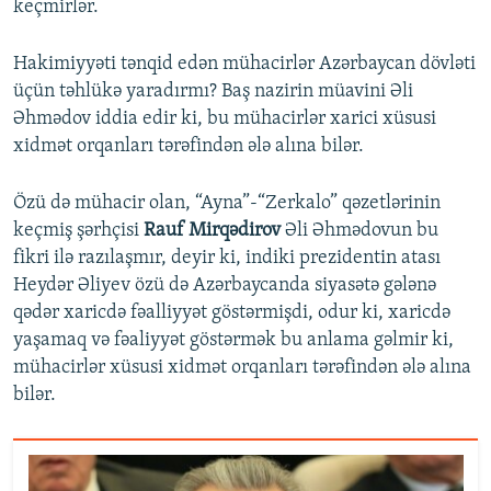
keçmirlər.
Hakimiyyəti tənqid edən mühacirlər Azərbaycan dövləti
üçün təhlükə yaradırmı? Baş nazirin müavini Əli
Əhmədov iddia edir ki, bu mühacirlər xarici xüsusi
xidmət orqanları tərəfindən ələ alına bilər.
Özü də mühacir olan, “Ayna”-“Zerkalo” qəzetlərinin
keçmiş şərhçisi
Rauf Mirqədirov
Əli Əhmədovun bu
fikri ilə razılaşmır, deyir ki, indiki prezidentin atası
Heydər Əliyev özü də Azərbaycanda siyasətə gələnə
qədər xaricdə fəalliyyət göstərmişdi, odur ki, xaricdə
yaşamaq və fəaliyyət göstərmək bu anlama gəlmir ki,
mühacirlər xüsusi xidmət orqanları tərəfindən ələ alına
bilər.