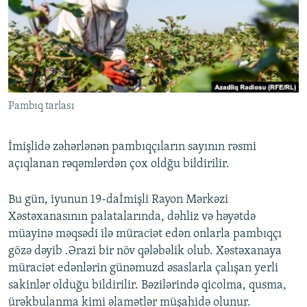
İNFOQRAFIKA
AZƏRBAYCAN ƏDƏBIYYATI KITABXANASI
MISSIYAMIZ
BIZI IZLƏ
KARIKATURA
İSLAM VƏ DEMOKRATIYA
PEŞƏ ETIKASI VƏ JURNALISTIKA STANDARTLARIMIZ
İZ - MƏDƏNIYYƏT PROQRAMI
MATERIALLARIMIZDAN ISTIFADƏ
AZADLIQRADIOSU MOBIL TELEFONUNUZDA
RFE/RL-in bütün saytları
Pambıq tarlası
BIZIMLƏ ƏLAQƏ
XƏBƏR BÜLLETENLƏRIMIZ
İmişlidə zəhərlənən pambıqçıların sayının rəsmi
açıqlanan rəqəmlərdən çox oldğu bildirilir.
Bu gün, iyunun 19-daİmişli Rayon Mərkəzi
Xəstəxanasının palatalarında, dəhliz və həyətdə
müayinə məqsədi ilə müraciət edən onlarla pambıqçı
gözə dəyib .Ərazi bir növ qələbəlik olub. Xəstəxanaya
müraciət edənlərin günəmuzd əsaslarla çalışan yerli
sakinlər olduğu bildirilir. Bəzilərində qicolma, qusma,
ürəkbulanma kimi əlamətlər müşahidə olunur.