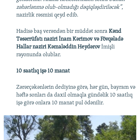
zəhərlənmə olub-olmadığı dəqiqləşdiriləcək”
,
nazirlik rəsmisi qeyd edib.
Hadisə baş verəndən bir müddət sonra
Kənd
Təsərrüfatı naziri İnam Kərimov və Fövqəladə
Hallar naziri Kəmaləddin Heydərov
İmişli
rayonunda olublar.
10 saatlıq işə 10 manat
Zərərçəkənlərin dediyinə görə, hər gün, bayram və
həftə sonları da daxil olmaqla gündəlik 10 saatlıq
işə görə onlara 10 manat pul ödənilir.