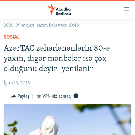
Keçid
linkləri
Əsas
2026, 09 Avqust, bazar, Bakı vaxtı 10:48
məzmuna
GÜNDƏM
SOSIAL
qayıt
#İZAHLA
Əsas
AzərTAC zəhərlənənlərin 80-ə
KORRUPSIOMETR
naviqasiyaya
yaxın, digər mənbələr isə çox
qayıt
#ƏSLINDƏ
olduğunu deyir -yenilənir
Axtarışa
FƏRQƏ BAX
keç
İyun 19, 2018
QANUNI DOĞRU
Paylaş
VPN-siz açmaq
ARAŞDIRMA
MULTIMEDIA
RADIO ARXIV
VIDEO
HAQQIMIZDA
FOTOQALEREYA
OXU ZALI