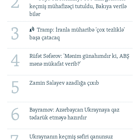
2
keçmiş mühafizəçi tutuldu, Bakıya verilə
bilər
3
Tramp: İranla müharibə 'çox tezliklə'
başa çatacaq
4
Rüfət Səfərov: 'Mənim günahımdır ki, ABŞ
mənə mükafat verib?'
5
Zamin Salayev azadlığa çıxıb
6
Bayramov: Azərbaycan Ukraynaya qaz
tədarük etməyə hazırdır
Ukraynanın keçmiş səfiri qanunsuz