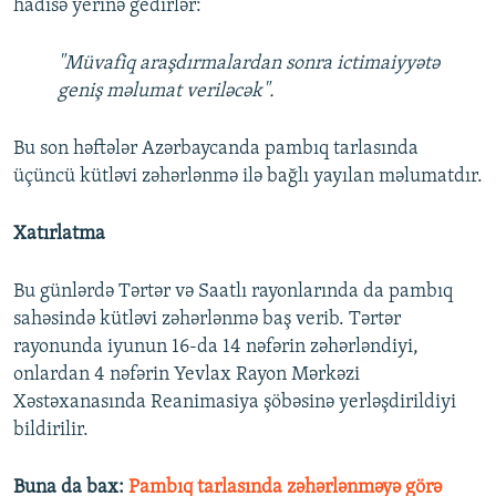
hadisə yerinə gedirlər:
"Müvafiq araşdırmalardan sonra ictimaiyyətə
geniş məlumat veriləcək".
Bu son həftələr Azərbaycanda pambıq tarlasında
üçüncü kütləvi zəhərlənmə ilə bağlı yayılan məlumatdır.
Xatırlatma
Bu günlərdə Tərtər və Saatlı rayonlarında da pambıq
sahəsində kütləvi zəhərlənmə baş verib. Tərtər
rayonunda iyunun 16-da 14 nəfərin zəhərləndiyi,
onlardan 4 nəfərin Yevlax Rayon Mərkəzi
Xəstəxanasında Reanimasiya şöbəsinə yerləşdirildiyi
bildirilir.
Buna da bax:
Pambıq tarlasında zəhərlənməyə görə