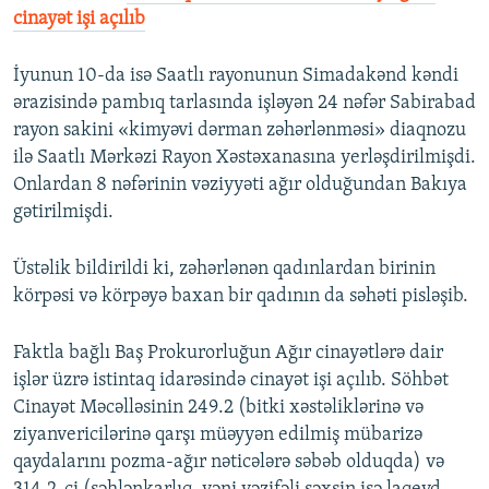
cinayət işi açılıb
İyunun 10-da isə Saatlı rayonunun Simadakənd kəndi
ərazisində pambıq tarlasında işləyən 24 nəfər Sabirabad
rayon sakini «kimyəvi dərman zəhərlənməsi» diaqnozu
ilə Saatlı Mərkəzi Rayon Xəstəxanasına yerləşdirilmişdi.
Onlardan 8 nəfərinin vəziyyəti ağır olduğundan Bakıya
gətirilmişdi.
Üstəlik bildirildi ki, zəhərlənən qadınlardan birinin
körpəsi və körpəyə baxan bir qadının da səhəti pisləşib.
Faktla bağlı Baş Prokurorluğun Ağır cinayətlərə dair
işlər üzrə istintaq idarəsində cinayət işi açılıb. Söhbət
Cinayət Məcəlləsinin 249.2 (bitki xəstəliklərinə və
ziyanvericilərinə qarşı müəyyən edilmiş mübarizə
qaydalarını pozma-ağır nəticələrə səbəb olduqda) və