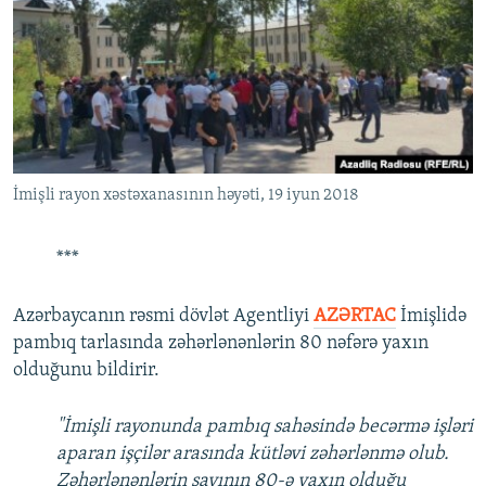
İmişli rayon xəstəxanasının həyəti, 19 iyun 2018
***
Azərbaycanın rəsmi dövlət Agentliyi
AZƏRTAC
İmişlidə
pambıq tarlasında zəhərlənənlərin 80 nəfərə yaxın
olduğunu bildirir.
"İmişli rayonunda pambıq sahəsində becərmə işləri
aparan işçilər arasında kütləvi zəhərlənmə olub.
Zəhərlənənlərin sayının 80-ə yaxın olduğu