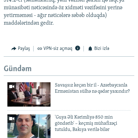
314.2-ci (səhlənkarlıq, yəni vəzifəli şəxsin işə laqeyd
münasibəti nəticəsində öz xidməti vəzifəsini yerinə
yetirməməsi - ağır nəticələrə səbəb olduqda)
maddələrindən gedir.
Paylaş
VPN-siz açmaq
Bizi izlə
Gündəm
Savaşsız keçən bir il - Azərbaycanla
Ermənistan sülhə nə qədər yaxındır?
'Guya Əli Kərimliyə 850 min
göndərib' – keçmiş mühafizəçi
tutuldu, Bakıya verilə bilər