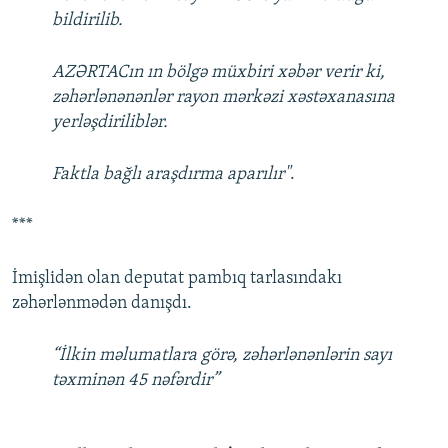
bildirilib.
AZƏRTACın ın bölgə müxbiri xəbər verir ki,
zəhərlənənənlər rayon mərkəzi xəstəxanasına
yerləşdiriliblər.
Faktla bağlı araşdırma aparılır"
.
***
İmişlidən olan deputat pambıq tarlasındakı
zəhərlənmədən danışdı.
“İlkin məlumatlara görə, zəhərlənənlərin sayı
təxminən 45 nəfərdir”