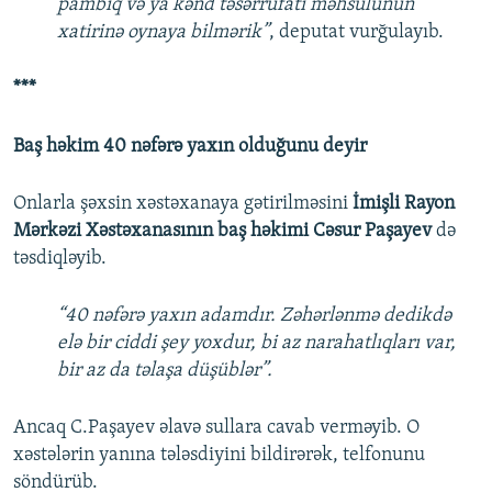
pambıq və ya kənd təsərrüfatı məhsulunun
xatirinə oynaya bilmərik”
, deputat vurğulayıb.
***
Baş həkim 40 nəfərə yaxın olduğunu deyir
Onlarla şəxsin xəstəxanaya gətirilməsini
İmişli Rayon
Mərkəzi Xəstəxanasının baş həkimi Cəsur Paşayev
də
təsdiqləyib.
“40 nəfərə yaxın adamdır. Zəhərlənmə dedikdə
elə bir ciddi şey yoxdur, bi az narahatlıqları var,
bir az da təlaşa düşüblər”.
Ancaq C.Paşayev əlavə sullara cavab verməyib. O
xəstələrin yanına tələsdiyini bildirərək, telfonunu
söndürüb.