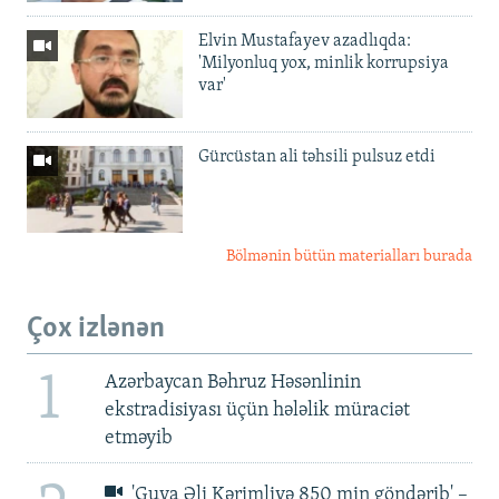
Elvin Mustafayev azadlıqda:
'Milyonluq yox, minlik korrupsiya
var'
Gürcüstan ali təhsili pulsuz etdi
Bölmənin bütün materialları burada
Çox izlənən
1
Azərbaycan Bəhruz Həsənlinin
ekstradisiyası üçün hələlik müraciət
etməyib
'Guya Əli Kərimliyə 850 min göndərib' –