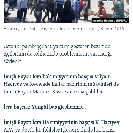
Azərbaycan, İmişli rayon xəstəxanasının qarşısı,19 iyun 2018
Üstəlik, pambıqçılara yardım göstərən bəzi tibb
işçilərinin də səhhətində problemlərin yarandığı
söylənir
İmişli Rayon İcra hakimiyyətinin başçısı Vilyam
Hacıyev
və fövqəladə hallar nazirinin müavinləri də
İmişli Rayon Mərkəzi Xəstəxanasına gəliblər.
İcra başçısı: Yüngül baş gicəllənmə...
İmişli Rayon İcra Hakimiyyətinin başçısı V. Hacıyev
APA-ya deyib ki, fəhlələr işləyən sahədə hər hansı