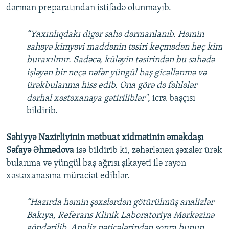
dərman preparatından istifadə olunmayıb.
“Yaxınlıqdakı digər sahə dərmanlanıb. Həmin
sahəyə kimyəvi maddənin təsiri keçmədən heç kim
buraxılmır. Sadəcə, küləyin təsirindən bu sahədə
işləyən bir neçə nəfər yüngül baş gicəllənmə və
ürəkbulanma hiss edib. Ona görə də fəhlələr
dərhal xəstəxanaya gətiriliblər"
, icra başçısı
bildirib.
Səhiyyə Nazirliyinin mətbuat xidmətinin əməkdaşı
Səfayə Əhmədova
isə bildirib ki, zəhərlənən şəxslər ürək
bulanma və yüngül baş ağrısı şikayəti ilə rayon
xəstəxanasına müraciət ediblər.
“Hazırda həmin şəxslərdən götürülmüş analizlər
Bakıya, Referans Klinik Laboratoriya Mərkəzinə
göndərilib. Analiz nəticələrindən sonra bunun