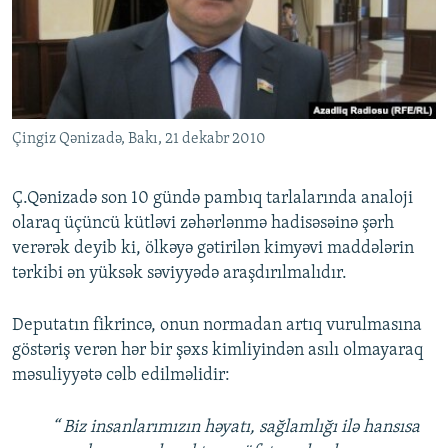
Çingiz Qənizadə, Bakı, 21 dekabr 2010
Ç.Qənizadə son 10 gündə pambıq tarlalarında analoji
olaraq üçüncü kütləvi zəhərlənmə hadisəsəinə şərh
verərək deyib ki, ölkəyə gətirilən kimyəvi maddələrin
tərkibi ən yüksək səviyyədə araşdırılmalıdır.
Deputatın fikrincə, onun normadan artıq vurulmasına
göstəriş verən hər bir şəxs kimliyindən asılı olmayaraq
məsuliyyətə cəlb edilməlidir:
“ Biz insanlarımızın həyatı, sağlamlığı ilə hansısa