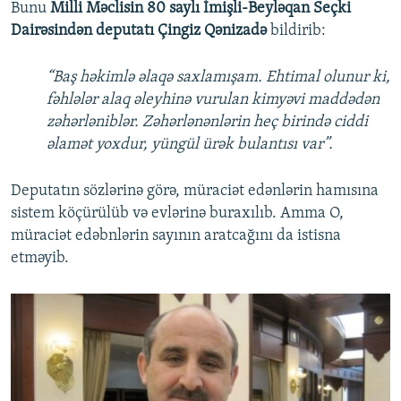
Bunu
Milli Məclisin 80 saylı İmişli-Beyləqan Seçki
Dairəsindən deputatı Çingiz Qənizadə
bildirib:
“Baş həkimlə əlaqə saxlamışam. Ehtimal olunur ki,
fəhlələr alaq əleyhinə vurulan kimyəvi maddədən
zəhərləniblər. Zəhərlənənlərin heç birində ciddi
əlamət yoxdur, yüngül ürək bulantısı var”.
Deputatın sözlərinə görə, müraciət edənlərin hamısına
sistem köçürülüb və evlərinə buraxılıb. Amma O,
müraciət edəbnlərin sayının aratcağını da istisna
etməyib.